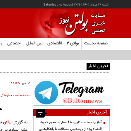
شنبه ۱۷ مرداد ۱۴۰۵
|
Saturday , 08 August 2026
صفحه نخست
بولتن ۲
اقتصادی
بین الملل
اجتماعی
ور
آخرین اخبار
آغاز ثبت‌نام آزمون ارشد علوم پزشکی از امروز
کد خبر:
۱۸۵۶۴۵
صفحه نخست
»
فرهنگی
س
آخرین اخبار
به گزارش
بولتن نی
آغاز یک سلسله‌کلیپ ۱۰ قسمتی با محور «جهاد
اقتصادی»؛ از ریشه‌یابی مشکلات تا راهکارهایی
علیه السلام در ادا