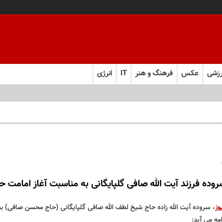
زشی
عکس
فرهنگ و هنر
IT
انرژی
روده فرزند آيت الله صافی گلپایگانی به مناسبت آغاز امامت
وز
، سروده آيت الله زاده حاج شیخ لطف الله صافی گلپایگانی (حاج محسن صافی) 
مه می آید: