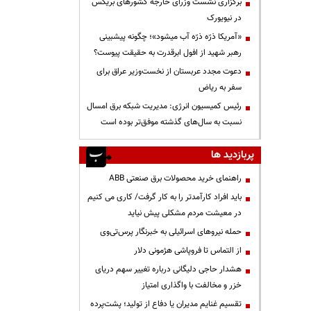
برگزاری نشست وزرای خارجه کشورهای بریکس
در نیویورک
«آمریکا ذرّه ذرّه آب میشود»؛ چگونه پیشبینی
رهبر شهید از افول ابرقدرت به حقیقت پیوست؟
دعوت مجدد عربستان از نخست‌وزیر عراق برای
سفر به ریاض
رئیس کمیسیون انرژی: مدیریت شبکه برق امسال
نسبت به سال‌های گذشته موفق‌تر بوده است
پربازدید ها
راهنمای خرید محصولات برق صنعتی ABB
باید افراد کارآمدتر را به کار گرفت/ کاری می کنیم
در معیشت مردم مشکلی پیش نیاید
حمله نیروهای اسرائیلی به خبرنگار پرس‌تی‌وی
از التماس تا فروپاشی هژمونی دلار
هشدار حاجی دلیگانی درباره تغییر سهم دریای
خزر و مخالفت با واگذاری امتیاز
تقسیم غنایم مدیران یا دفاع از تولید؛ پشت‌پرده