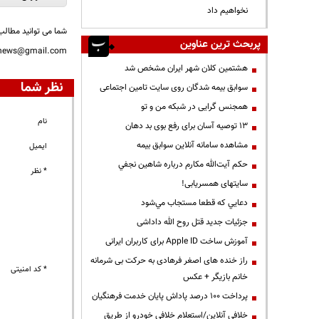
نخواهیم داد
شما می توانید مطالب 
پربحث ترین عناوین
nnews@gmail.com
هشتمین کلان شهر ایران مشخص شد
نظر شما
سوابق بیمه شدگان روی سایت تامین اجتماعی
همجنس گرایی در شبکه من و تو
نام
13 توصیه آسان برای رفع بوی بد دهان
مشاهده سامانه آنلاين سوابق بیمه
ایمیل
حكم آيت‌الله مكارم درباره شاهين نجفي
* نظر
سایتهای همسریابی!
دعايي كه قطعا مستجاب مي‌شود
جزئیات جدید قتل روح الله داداشی
آموزش ساخت Apple ID برای کاربران ایرانی
راز خنده های اصغر فرهادی به حرکت بی شرمانه
* کد امنیتی
خانم بازیگر + عکس
پرداخت ۱۰۰ درصد پاداش پایان خدمت فرهنگیان
خلافی آنلاین/استعلام خلافی خودرو از طریق