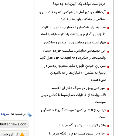
درخواست توقف یک آیین‌نامه چه بود؟
آیت‌الله جوادی آملی: با هرکس که وحدت ملی و
اسلامی را بشکند، باید مقابله کرد
مطالبه برای شکستن انحصار پیمانکاری؛ نظارت
دقیق بر واگذاری پروژه‌ها، راهکار مقابله با فساد
فرق است میان مجاهدان در میدان و ساکتین
این دیپلماسی نمایشی، شکست خورده است/
واقعیت‌ها را بپذیرید و به تعهدات خود عمل کنید
سربازانِ خیابانِ ظهور؛ ملتِ مبعوثِ رودسر در
پاسخ به دشمن: «خیابان‌ها را به ناامیدان
نمی‌دهیم»
امیر دبیری‌مهر در سوگ دکتر ابوالقاسم
قاسم‌زاده؛ از خاطرات صداوسیما تا کلاس درس
سیاست
ترامپ از افشای کمبود مهمات آمریکا خشمگین
برچسب ها:
سروده
،
است
وقتی انرژی، مسیرش را گم می‌کند
اجازه باز شدن مسیر دوم در تنگه هرمز را
گزارش خطا