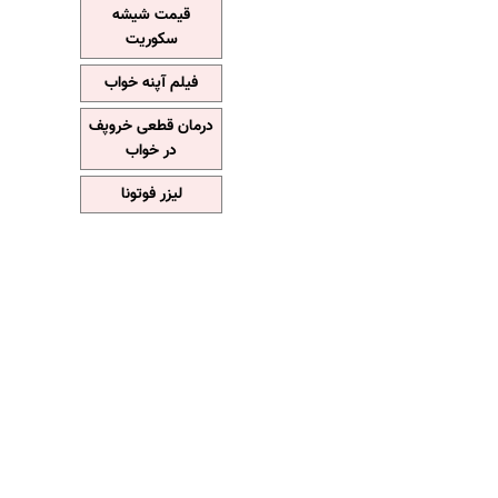
قیمت شیشه
سکوریت
فیلم آپنه خواب
درمان قطعی خروپف
در خواب
لیزر فوتونا