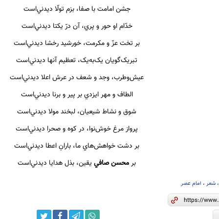
جشن امامت با صفا، ‌بزم تولّا ديدني‌است
خدّام او حور و پري،‌ آن درّ يکتا ديدني‌است
بر‌ تخت عزّ و ‌مکرمت، خورشيد رخشا ديدني‌است
تبريک‌گويان يک‌به‌يک، تعظيم آنها ديدني‌است
عيش‌وطرب،‌ وجد و شعف در ‌عرش اعلا ديدني‌است
الطاف و مهر ايزدي بر پير و برنا ديدني‌است
شوق و نشاط شيعيان،‌ لبخند مولا ديدني‌است
پرواز مرغ خوش‌نوا، در کوه و صحرا ديدني‌است
بر دشت خواهش‌هاي ما، بارانِ اعطا ديدني‌است
بر
محسن صافي
يقين، ‌بذل هدايا ديدني‌است
شعر
،
امام عصر