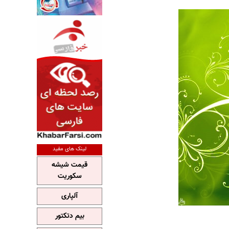
لینک های مفید
قیمت شیشه
سکوریت
آلپاری
بیم دتکتور