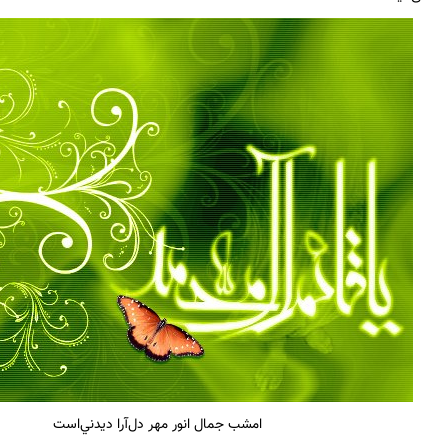
امشب جمال انور مهر دل‌آرا ديدني‌است