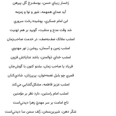
رُخسار زيباي حسن، يوسف‌رخ گل پيرهن
آيد صداي همهمه، ‌شور و نوا و زمزمه
ابن امام عسکري،‌ پوشيده رخت سروري
شد وقت مدح و منقبت، گویيد بر هم تهنيت
امشب ملائک صف‌به‌صف،‌ در خدمت صاحب‌زمان
امشب زمين و آسمان، ‌روشن ز نور مهدوي
امشب خداي ذوالمنن، ‌باشد عناياتش فزون
فرياد‌ يا‌ صاحب زمان، بشنو کنون با گوش‌جان
قمري ‌چو بلبل نغمه‌‌خوان، پرپرزنان، شادي‌کنان
امشب عزيز فاطمه، مشکل‌گشایي مي‌کند
امشب امام راستين، دارد نظر بر مؤمنين
تاج امامت بر سر مهديّ زهرا ديدني‌ا‌ست
شکّر دهن، شيرين‌سخن، زُلف سمن سا ديدني‌است