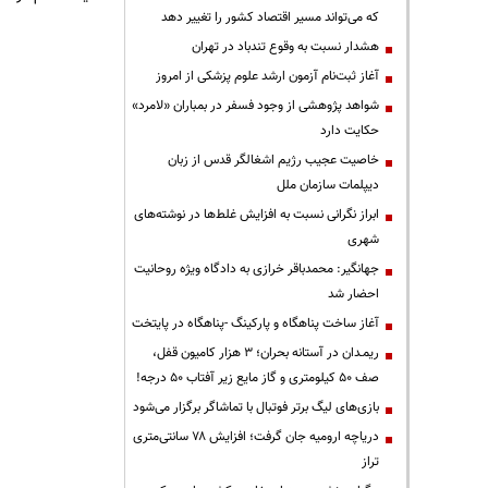
که می‌تواند مسیر اقتصاد کشور را تغییر دهد
هشدار نسبت به وقوع تندباد در تهران
آغاز ثبت‌نام آزمون ارشد علوم پزشکی از امروز
شواهد پژوهشی از وجود فسفر در بمباران «لامرد»
حکایت دارد
خاصیت عجیب رژیم اشغالگر قدس از زبان
دیپلمات سازمان ملل
ابراز نگرانی نسبت به افزایش غلط‌ها در نوشته‌های
شهری
جهانگیر: محمدباقر خرازی به دادگاه ویژه روحانیت
احضار شد
آغاز ساخت پناهگاه و پارکینگ -پناهگاه در پایتخت
ریمـدان در آستانه بحران؛ ۳ هزار کامیون قفل،
صف ۵۰ کیلومتری و گاز مایع زیر آفتاب ۵۰ درجه!
بازی‌های لیگ برتر فوتبال با تماشاگر برگزار می‌شود
دریاچه ارومیه جان گرفت؛ افزایش ۷۸ سانتی‌متری
تراز