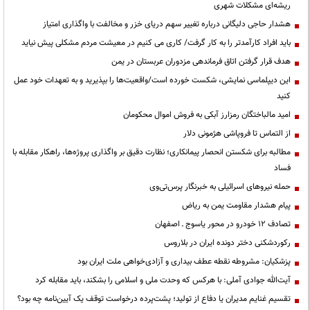
ریشه‌ای مشکلات شهری
هشدار حاجی دلیگانی درباره تغییر سهم دریای خزر و مخالفت با واگذاری امتیاز
باید افراد کارآمدتر را به کار گرفت/ کاری می کنیم در معیشت مردم مشکلی پیش نیاید
هدف قرار گرفتن اتاق‌ فرماندهی مزدوران عربستان در یمن
این دیپلماسی نمایشی، شکست خورده است/واقعیت‌ها را بپذیرید و به تعهدات خود عمل
کنید
امید مالباختگان رمزارز آبکی به فروش اموال محکومان
از التماس تا فروپاشی هژمونی دلار
مطالبه برای شکستن انحصار پیمانکاری؛ نظارت دقیق بر واگذاری پروژه‌ها، راهکار مقابله با
فساد
حمله نیروهای اسرائیلی به خبرنگار پرس‌تی‌وی
پیام هشدار مقاومت یمن به ریاض
تصادف ۱۲ خودرو در محور یاسوج ـ اصفهان
رکوردشکنی دختر دونده ایران در بلاروس
پزشکیان: مشروطه نقطه عطف بیداری و آزادی‌خواهی ملت ایران بود
آیت‌الله جوادی آملی: با هرکس که وحدت ملی و اسلامی را بشکند، باید مقابله کرد
تقسیم غنایم مدیران یا دفاع از تولید؛ پشت‌پرده درخواست توقف یک آیین‌نامه چه بود؟