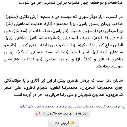
ملاحظه» و دو قطعه چهار مضراب در این کنسرت اجرا می شود.»
در کنسرت «بار دیگر شهری که دوست می داشتم»، آرش ذاکری (سنتور)،
صاحب وردان (سنتور باس)، پویا محمدنژاد (تار)، هدایت اسماعیلی (تار)،
پویا میدانی (عود)، سهیل حسینی (تار باس)، بابک خادم لو (سه تار)، علی
فرهادی (کمانچه)، حنیف اسماعیلی (کمانچه)، اسماعیل شافعی (نی)،
الیاس حاج کریم (دف، کوزه، زنگ و ضرب زورخانه)، مهدی کریمی (دایره و
سازهای کوبه ای)، امیر اسدی (تنبک)، صمد حسینی (تنبک)، پژمان
طاهری (سنتور و آهنگساز) و محمود صالحی (خواننده) به هنرنمایی
خواهند پرداخت.
شایان ذکر است که پژمان طاهری پیش از این نیز آثاری را با خوانندگانی
چون محمدرضا شجریان، محمدرضا لطفی، شهرام ناظری، علی اصغر
شاهزیدی، همایون شجریان و علی رضا قربانی به اجرا در آورده است.
برچسب ها:
کنسرت
،
موسیقی ایرانی
،
پژمان طاهری
،
محمود صالحی
،
شهر گرگان
گزارش خطا