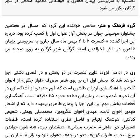
داشتم» به سرپرستی پژمان طاهری و خوانندگی محمود صالحی در شهر
گرگان برگزار می شود.
گروه فرهنگ و هنر
-
صالحی خواننده این گروه که امسال در هفتمین
جشنواره موسیقی جوان در بخش آواز عنوان اول را کسب کرده بود، درباره
این اجرا گفت: « کنسرت 2 تا 4 بهمن ماه سال جاری به سرپرستی پژمان
طاهری در تالار فخرالدین اسعد گرگانی شهر گرگان به روی صحنه می
رود.»
وی در ادامه افزود: «این کنسرت در دو بخش و در فضای دشتی اجرا
خواهد شد که بخش اول آن بر روی شعر معروف «آواز چگور» از اخوان
ثالث و با آهنگسازی اردوان طاهری است که فرم جدیدی از آهنگسازی در
آن تجربه شده و مدت زمان این قطعه حدود 25 دقیقه است، آهنگسازی
قطعات بخش دوم این این اجرا را پژمان طاهری برعهده دارد که از اشعار
مهدی اخوان ثالث، مهدی اخوان لنگرودی، محمدعلی بهمنی، شفیعی
کدکنی، هوشنگ ابتهاج و فاضل نظری استفاده کرده است، قطعات
«سرمای دی ماهی»، «ضرب میدانی»، «دشتبان پیر»، «به شوق خواندن
مرغ سحر»، «ایران کهن»، «دو دریچه»، «هوای تازه و بارانی»، «باران بی