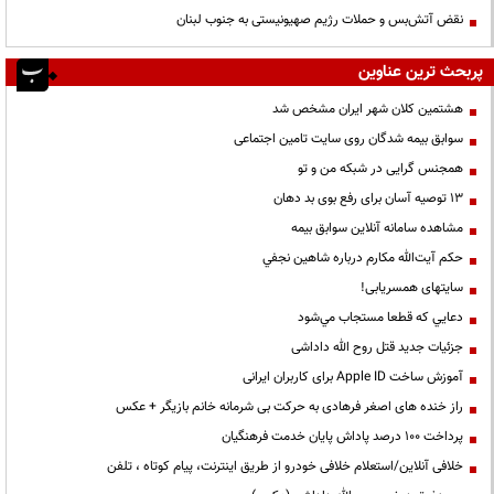
نقض آتش‌بس و حملات رژیم صهیونیستی به جنوب لبنان
پربحث ترین عناوین
هشتمین کلان شهر ایران مشخص شد
سوابق بیمه شدگان روی سایت تامین اجتماعی
همجنس گرایی در شبکه من و تو
13 توصیه آسان برای رفع بوی بد دهان
مشاهده سامانه آنلاين سوابق بیمه
حكم آيت‌الله مكارم درباره شاهين نجفي
سایتهای همسریابی!
دعايي كه قطعا مستجاب مي‌شود
جزئیات جدید قتل روح الله داداشی
آموزش ساخت Apple ID برای کاربران ایرانی
راز خنده های اصغر فرهادی به حرکت بی شرمانه خانم بازیگر + عکس
پرداخت ۱۰۰ درصد پاداش پایان خدمت فرهنگیان
خلافی آنلاین/استعلام خلافی خودرو از طریق اینترنت، پیام کوتاه ، تلفن