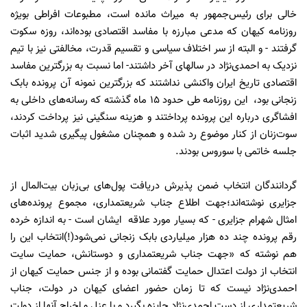
خالی برای رئیس‌جمهور به میراث مانده است، مطبوعات افراطی بویژه
روزنامه کیهان که مدعی مبارزه با مفاسد اقتصادی بوده‌اند، روزه سکوت
گرفتند - و البته از سر اختلاف سیاسی و تقسیم قدرت، مخالفتی نیز با تیم
نزدیک به احمدی‌نژاد در سالهای آخر داشتند- اما نسبت به بزرگترین مفاسد
اقتصادی تاریخ ایران واکنشی نداشتند که بزرگترین نمونه آن پرونده بابک
زنجانی بود، این روزنامه طی حدود 15 ماه گذشته که رسانه‌های داخلی به
افشاگری درباره این پرونده پرداختند و هزینه سنگینی نیز پرداخت کردند،
سوت‌زنان از کنار موضوع رد شده و همچنان مشغول پیگیری شدید اثبات
جلسه خاتمی با سوروس بودند.
گردانندگان انتخاب ضمن پذیرش دریافت پول‌های بی‌زبان بیت‌المال از
جزایری نوشته‌اند؛جهت اطلاع جناب شریعتمداری، مجموع پرونده‌های
امثال شهرام جزایری - که بسیار مورد علاقه ایشان است - به اندازه خرده
رقم پرونده چند ده هزار میلیاردی بابک زنجانی نمی‌شود(!)انتخاب این را
هم نوشته که «جهت جناب شریعتمداری و دوستانش، حمایت سایت
انتخاب از دولت اعتدال حمایت گفتمانی بوده و از جنس حمایت کیهان از
احمدی‌نژاد نیست که تا زمان حضور اعضای کیهان در دولت، جناب
شریعتمداری از دست احمدی‌نژاد جایزه بگیرد و با عزل و اخراج آنها از دولت