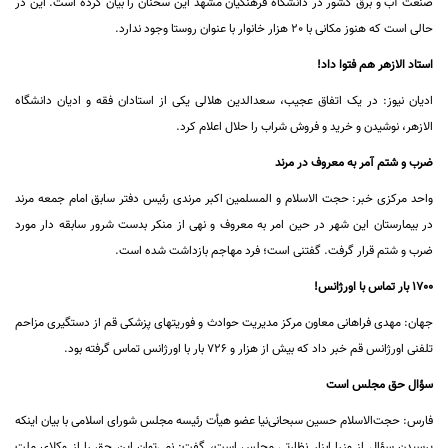
صنعت آب و برق کشور در دانشگاه فرهنگیان مشهد این سخنان را بیان کرده است. این در
حالی است که هنوز مکانی با 20 هزار خانوار با عنوان روستا وجود ندارد.
استاد الازهر هم فتوا داد!
ادیان نیوز: در یک اتفاق عجیب، سعدالدین هلالی یکی از استادان فقه و ادیان دانشگاه
الازهر، نوشیدن و خرید و فروش شراب را حلال اعلام کرد.
ضرب و شتم آمر به معروف در مرند
واحد مرکزی خبر: حجت الاسلام و المسلمین اکبر مرندی رئیس دفتر سابق امام جمعه مرند
در بیمارستان این شهر در حین امر به معروف و نهی از منکر بدست شرور سابقه دار مورد
ضرب و شتم قرار گرفت. گفتنی است؛ فرد مهاجم بازداشت شده است.
1700 بار تماس با اورژانس!
جهان: مهدی فراهانی معاون مرکز مدیریت حوادث و فوریتهای پزشکی قم از دستگیری مزاحم
تلفنی اورژانس قم خبر داد که بیش از هزار و 726 بار با اورژانس تماس گرفته بود.
سؤال حق مجلس است
فارس: حجت‌الاسلام حسین سبحانی‌نیا عضو هیأت رئیسه مجلس شورای اسلامی با بیان اینکه
پرسیدن سؤال از وزرا ابزار نظارتی مجلس است،‌ گفت: نمی‌توان این حق را از وکلای ملت