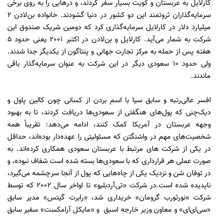
کارلایل به عربستان و کویت بسیار سفر کردند، و درهایی را به روی برخی
سرمایه‌گذاران ثروتمند این دو کشور در دنیا گشودند. خانواده بن‌لادن 2
میلیارد دلار در کارلایل سرمایه‌گذاری کرد که دومین شریک صندوق این
شرکت به شمار می‌آید. کارلایل و بن‌لادن در اکتبر 2001 یعنی حدود 5
هفته پس از حمله به مرکز تجارت جهانی و پنتاگون از یکدیگر جدا شدند.
ولی حدود 10 سعودی دیگر در این شرکت به عنوان سرمایه‌گذار باقی
ماندند.
افسر عالی‌رتبه و سابق سیا با اسم بردن از کسانی چون کالین پاول و
دیک‌چنی که پول‌های هنگفتی از سعودی‌ها دریافت کردند، تا به بهبود
وجهه عربستان در آمریکا کمک ‌کنند، ادامه می‌دهد: تقریباً همه
شخصیت‌های مهم در واشنگتن که مسئولیتی را عهده‌دار بوده‌اند، حداقل
در یکی از شرکت های مرتبط با عربستان سعودی همکاری کرده‌اند. به
صورت عملی هر قرارداری که با سعودی‌ها بسته شده است شفاف نبوده، و
در توفان شن و نزدیک یکی از چاه‌هایی که پول از آنجا سرچشمه می‌گیرد،
ناپدیده شده است.در شرکت «تی‌آردبلیو» تا اواخر سال 2002 که توسط
شرکت «نورثورب گرومان» خریداری شد،‌ «رابرت گیتس» مدیر سابق
«سی‌ای‌ای» و معاون وزیر خارجه اسبق و «مایکل آرامکست» سفیر سابق