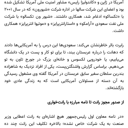
آمریکا در ژاپن و «کاندولیزا رایس» مشاور امنیت ملی آمریکا تشکیل شده
بود و اعضای این شرکت سالها در اداره شرکت «شیورون» که در سال 2001
با «تکساکو» ادغام شد، همکاری داشتند. «شیور ون تکسالو» با شرکت
ملی نفت سعودی «آرامکو»‌ و «استارانترپرایز» و «موتیوا انترپرایز» همکاری
داشت.
رابرت بائر خاطرنشان می‌کند: سعودی‌ها این درس را به آمریکایی‌ها دادند
که دهانت را درباره عربستان ببند، تا برای تو کار و پست در یک دانشگاه
می‌یابیم، یا خودرویی لکسوس و خانه‌ای بزرگ در جورج تاون به تو
می‌دهیم. براساس گزارش واشنگتن‌پست، یکی از افراد نزدیک به شاهزاده
بندربن سلطان سفیر سابق عربستان در آمریکا گفته وی مشغول رسیدگی
به آن دسته از مسئولان آمریکایی است که به زندگی عادی خود
بازگشته‌اند.
از صدور مجوز رانت تا نامه مبارزه با رانت‌خواری
«در نامه معاون اول رئیس‌جمهور هیچ اشاره‌ای به رانت اعطایی وزیر
صنعت به یک شرکت خاص نشده؛ بالاخره تکلیف این رانت چند ده