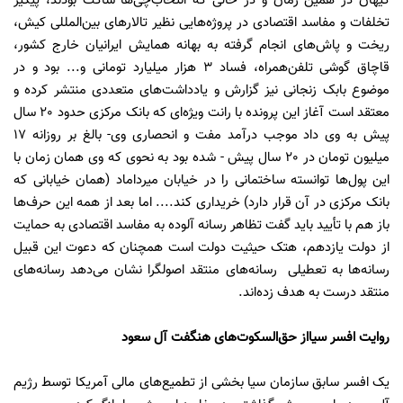
کیهان در همین زمان و در حالی که انتخاب‌چی‌ها ساکت بودند، پیگیر
تخلفات و مفاسد اقتصادی در پروژه‌هایی نظیر تالارهای بین‌المللی کیش،
ریخت و پاش‌های انجام گرفته به بهانه همایش ایرانیان خارج کشور،
قاچاق گوشی تلفن‌همراه، فساد 3 هزار میلیارد تومانی و... بود و در
موضوع بابک زنجانی نیز گزارش و یادداشت‌های متعددی منتشر کرده و
معتقد است آغاز این پرونده با رانت ویژه‌ای که بانک مرکزی حدود 20 سال
پیش به وی داد موجب درآمد مفت و انحصاری وی- بالغ بر روزانه 17
میلیون تومان در 20 سال پیش - شده بود به نحوی که وی همان زمان با
این پول‌ها توانسته ساختمانی‌ را در خیابان میرداماد (همان خیابانی که
بانک مرکزی در آن قرار دارد) خریداری کند.... اما بعد از همه این حرف‌ها
باز هم با تأیید باید گفت تظاهر رسانه آلوده به مفاسد اقتصادی به حمایت
از دولت یازدهم، هتک حیثیت دولت است همچنان که دعوت این قبیل
رسانه‌ها به تعطیلی رسانه‌های منتقد اصولگرا نشان می‌دهد رسانه‌های
منتقد درست به هدف زده‌اند.
روایت افسر سیااز حق‌السکوت‌های هنگفت آل سعود
یک افسر سابق سازمان سیا بخشی از تطمیع‌های مالی آمریکا توسط رژیم