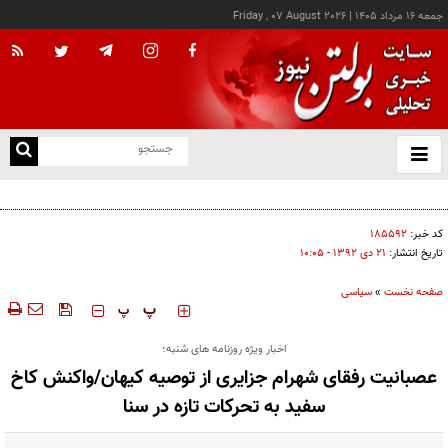
جمعه ۱۶ مرداد ۱۴۰۵
|
Friday , 07 August 2026
از
و
ته
۷ توصیه برای آغاز نویسندگی
ن
نو
کد خبر:
۱۸۵۵۹۲
تاریخ انتشار:
۲۱ دی ۱۳۹۲ - ۱۰:۰۵
صفحه نخست
»
سیاسی
‍‍‍ پ
پ
اخبار ویژه روزنامه های شنبه؛
عصبانیت رفقای شهرام جزایری از توصیه کیهان/واکنش کاخ
سفید به تحرکات تازه در سنا