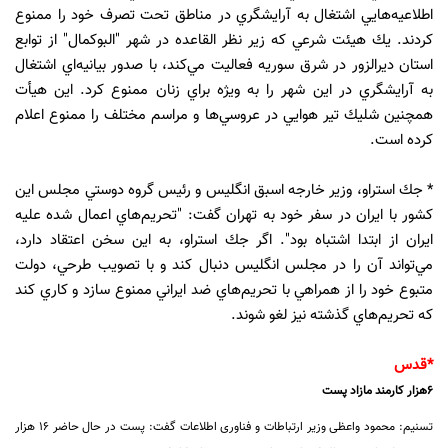
اطلاعيه‌هايي اشتغال به آرايشگري در مناطق تحت تصرف خود را ممنوع
كردند. يك هيئت شرعي كه زير نظر القاعده در شهر "البوكمال" از توابع
استان ديرالزور در شرق سوريه فعاليت مي‌كند، با صدور بيانيه‌اي اشتغال
به آرايشگري در اين شهر را به ويژه براي زنان ممنوع كرد. اين هيأت
همچنين شليك تير هوايي در عروسي‌ها و مراسم مختلف را ممنوع اعلام
كرده است.
* جك استراو، وزير خارجه اسبق انگليس و رئيس گروه دوستي مجلس اين
كشور با ايران در سفر خود به تهران گفت: "تحريم‌هاي اعمال شده عليه
ايران از ابتدا اشتباه بود". اگر جك استراو، به اين سخن اعتقاد دارد،
مي‌تواند آن را در مجلس انگليس دنبال كند و با تصويب طرحي، دولت
متبوع خود را از همراهي با تحريم‌هاي ضد ايراني ممنوع سازد و كاري كند
كه تحريم‌هاي گذشته نيز لغو شوند.
*قدس
6هزار کارمند مازاد پست
تسنیم: محمود واعظی وزیر ارتباطات و فناوری اطلاعات گفت: پست در حال حاضر 16 هزار