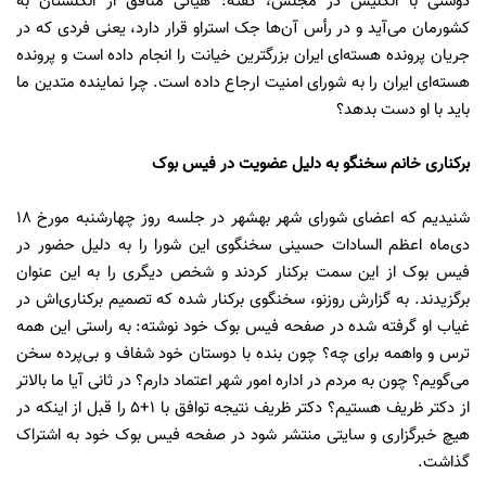
دوستی با انگلیس در مجلس، گفته: هیأتی منافق از انگلستان به
کشورمان می‌آید و در رأس آن‌ها جک استراو قرار دارد، یعنی فردی که در
جریان پرونده هسته‌ای ایران بزرگترین خیانت را انجام داده است و پرونده
هسته‌ای ایران را به شورای امنیت ارجاع داده است. چرا نماینده متدین ما
باید با او دست بدهد؟
برکناری خانم سخنگو به دلیل عضویت در فیس بوک
شنیدیم که اعضای شورای شهر بهشهر در جلسه روز چهارشنبه مورخ 18
دی‌ماه اعظم السادات حسینی سخنگوی این شورا را به دلیل حضور در
فیس بوک از این سمت برکنار کردند و شخص دیگری را به این عنوان
برگزیدند. به گزارش روزنو، سخنگوی برکنار شده که تصمیم برکناری‌اش در
غیاب او گرفته شده در صفحه فیس بوک خود نوشته: به راستی این همه
ترس و واهمه برای چه؟ چون بنده با دوستان خود شفاف و بی‌پرده سخن
می‌گویم؟ چون به مردم در اداره امور شهر اعتماد دارم؟ در ثانی آیا ما بالاتر
از دکتر ظریف هستیم؟ دکتر ظریف نتیجه توافق با 1+5 را قبل از اینکه در
هیچ خبرگزاری و سایتی منتشر شود در صفحه فیس بوک خود به اشتراک
گذاشت.