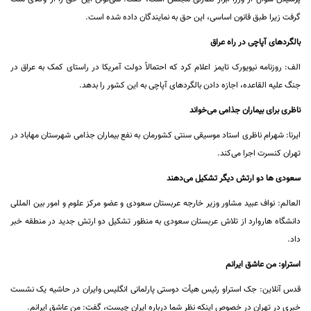
گرفت زیرا طبق قانون اساسی، این حق به نمایندگان داده شده است.
بالگردهای آپاچی در راه عراق
الف: روزنامه نیویورک تایمز اعلام کرد که احتمالاً دولت آمریکا در راستای کمک به عراق در
جنگ علیه القاعده، اجازه دادن بالگردهای آپاچی به این کشور را بدهد.
ناظری برای بیماران جذامی می‌خواند
ایرنا: شهرام ناظری استاد موسیقی سنتی کشورمان به نفع بیماران جذامی شهرستان مهاباد در
تهران کنسرت اجرا می‌کند.
سعودی ها دو ارتش دیگر تشکیل می‌دهند
العالم: نواف عبید مشاور وزیر خارجه عربستان سعودی و عضو مرکز علوم و امور بین المللی
دانشگاه هاروارد از تلاش عربستان سعودی به منظور تشکیل دو ارتش جدید در منطقه خبر
داد.
استراو: من عاشق ایرانم
قدس آنلاین: جک استراو رئیس هیأت دوستی پارلمانی انگلیس وایران در حاشیه یک نشست
خبری در تهران در خصوص اینکه نظر شما درباره ایران چیست، گفت: من عاشق ایرانم.