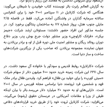
آل‌سعود برای سرپوش گذاشتن به مفاسد این رژيم را بازگو کرد.
به گزارش العالم رابرت بائر نویسنده کتاب خوابیدن با شیطان می‌گوید:
هنگامی که شرکت کارلایل در 11 سپتامبر 2001 خود را برای کنفرانس
سالانه سرمایه گذاران در واشنگتن آماده می‌کرد، فقط در فاصله 2/5
مایلی جنوب هتل، پرواز شماره 77 به ساختمان پنتاگون برخورد کرد. در
جلسه مذکور این افراد حضور داشتند؛ مسئولان ارشد شرکت «جیمز
بیکر»، «فرانک کارلوچی» وزیر مشاور دولت جرج بوش پدر، وزیر دفاع
دوران رونالد ریگان و مشاور امنیت ملی دوره قبل از او، و برادر بن‌لادن به
عنوان نماینده مجموعه بن‌لادن که صاحب یکی از بزرگترین شرکت‌های
ساخت و ساز دنیا است.
شرکت «کارلایل» روابط قدیمی و سودآور با خانواده آل سعود داشت. در
سال 1991 این شرکت زمینه خرید حدود 600 میلیون دلار از سهام شرکت
«سیتی کورپ» را برای «ولید بن طلال» فراهم کرد. ولید‌بن طلال برادر ملک
فهد و ششمین فرد ثروتمند دنیا براساس مجله فوربس در سال 2001
است. دارایی‌های او به حدود 20 میلیارد دلار می‌رسد.بائر با بیان اینکه
طیفی از وزرا و مقامات آمریکایی در عربستان حقوق (رشوه) می‌گیرند،
می‌افزاید: شرکت کارلایل ثروت خود را از طریق خرید قراردادهای دفاعی