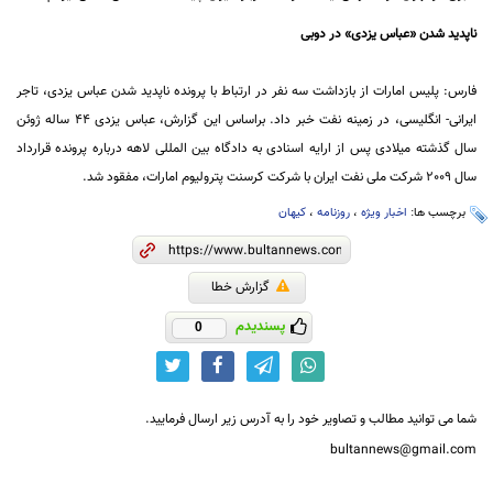
ناپدید شدن «عباس یزدی» در دوبی
فارس: پلیس امارات از بازداشت سه نفر در ارتباط با پرونده ناپدید شدن عباس یزدی، تاجر
ایرانی- انگلیسی، در زمینه نفت خبر داد. براساس این گزارش، عباس یزدی 44 ساله ژوئن
سال گذشته میلادی پس از ارایه اسنادی به دادگاه بین المللی لاهه درباره پرونده قرارداد
سال 2009 شرکت ملی نفت ایران با شرکت کرسنت پترولیوم امارات، مفقود شد.
برچسب ها:
اخبار ویژه
،
روزنامه
،
کیهان
گزارش خطا
پسندیدم
0
شما می توانید مطالب و تصاویر خود را به آدرس زیر ارسال فرمایید.
bultannews@gmail.com