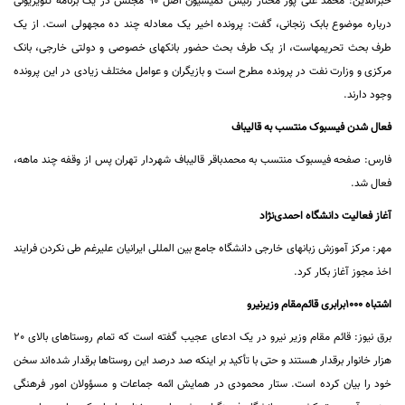
خبرآنلاین: محمد علی پور مختار رئیس کمیسیون اصل 90 مجلس در یک برنامه تلویزیونی
درباره موضوع بابک زنجانی، گفت: پرونده اخیر یک معادله چند ده مجهولی است. از یک
طرف بحث تحریمهاست، از یک طرف بحث حضور بانکهای خصوصی و دولتی خارجی، بانک
مرکزی و وزارت نفت در پرونده مطرح است و بازیگران و عوامل مختلف زیادی در این پرونده
وجود دارند.
فعال شدن فیسبوک منتسب به قالیباف
فارس: صفحه فیسبوک منتسب به محمدباقر قالیباف شهردار تهران پس از وقفه چند ماهه،
فعال شد.
آغاز فعالیت دانشگاه احمدی‌نژاد
مهر: مرکز آموزش زبانهای خارجی دانشگاه جامع بین المللی ایرانیان علیرغم طی نکردن فرایند
اخذ مجوز آغاز بکار کرد.
اشتباه 1000برابری قائم‌مقام وزیرنیرو
برق نیوز: قائم مقام وزیر نیرو در یک ادعای عجیب گفته است که تمام روستاهای بالای 20
هزار خانوار برقدار هستند و حتی با تأکید بر اینکه صد درصد این روستاها برقدار شده‌اند سخن
خود را بیان کرده است. ستار محمودی در همایش ائمه جماعات و مسؤولان امور فرهنگی