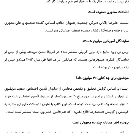
نفر پرسنل دارد، در حالی‌که با 10 هزار نفر هم می‌تواند کار کند.
اطلاعات مطهری ضعیف است
تسنیم: علیرضا زاکانی دبیرکل جمعیت رهپویان انقلاب اسلامی گفت: صحبتهای علی مطهری
درباره فتنه و فتنه‌گران نشان دهنده ضعف اطلاعاتی وی است.
نمایندگان آمریکایی میلیونر هستند
پرس تی وی: نتایج تازه ترین گزارش منتشر شده در آمریکا نشان می‌دهد بیش از نیمی از
نمایندگان کنگره، میلیونرهایی هستند که میانگین درآمد آنها طی سال 2012 میلادی بیش از
یک میلیون دلار بوده است.
مرتضوی برای چه کتابی 30 میلیون داد؟
ایسنا: بر اساس گزارش تحقیق و تفحص مجلس از سازمان تأمین‌ اجتماعی، سعید مرتضوی
در دوران ریاستش بر این سازمان مبلغ 30 میلیون تومان از صندوق تأمین اجتماعی بابت خرید
2 هزار نسخه یک کتاب پرداخت کرده است. این کتاب با عنوان «دوستت دارم ای مادر» به
کوشش و گزینش «محمدرضا فلاح تفتی» - که هم فامیل خانم وی است- منتشر شده است.
پرونده اخیر معادله چند ده مجهولی است