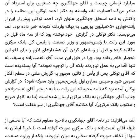
میلیارد تومانی چیست و آقای جهانگیری چه دستوری برای استرداد آن
صادر می‌کند؟»سایت الف وابسته به دکتر احمد توکلی این مطلب را در
واکنش به نامه اسحاق جهانگیری عنوان کرد. احمد توکلی پیش از این از
رانت‌خواری 650میلیون یورویی به بهانه واردات کنجاله خبر داده بود. الف
می‌نویسد: دکتر توکلی در گزارش خود نوشته بود که از سه ماه قبل در
مورد این رانت با رئیس‌جمهور و وزیر صنعت و رئیس کل بانک مرکزی
مکاتبه کرده و قبل از رسانه‌ای کردن آن هشدارهای لازم را برای لغو این
انحصار خاص داده بود. چرا در طول این مدت آقای نعمت‌زاده و سیف، نه
تنها اقدامی به عمل نیاوردند بلکه آن را توجیه نمودند؟ آیا پسندیده است
که آقای توکلی پس از یأس از تاثیر، مجبور به گزارش علنی در سطح افکار
عمومی ‌شود و سپس معاون اول رئیس‌جمهور وارد معرکه شود؟ در گزارش
توکلی آمده بود که نامه محرمانه این رانت، بنا به دستور آقای نعمت‌زاده و
جناب آقای جهانگیری به بانک مرکزی ارسال شده است (بنا به اظهار صریح
و مکتوب بانک مرکزی). آیا مکاتبه آقای جهانگیری از سر غفلت است؟
الف می‌افزاید: در نامه آقای جهانگیری بالاخره معلوم نشد که آیا تخلفی از
طرف آقای نعمت‌زاده و بانک مرکزی صورت گرفته است یا خیر؟ ایشان نه
تنها از تخلف صورت گرفته سخنی به میان نیاوردند، بلکه از وزارت صنعت،