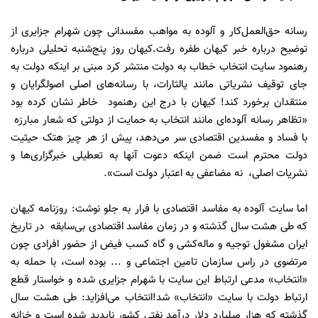
رسانه حق‌العمل‌کار و آلوده به مواهب مفسدانی چون شهرام جزایری از
توضیح درباره خبر کیهان طفره رفت.کیهان روز پنج‌شنبه تحلیلی درباره
رهنمود سایت انتخاب خطاب به دولت منتشر کرد مبنی بر اینکه دولت به
جای توقیف نشریاتی مانند یالثارات، با رسانه‌های اصلی اصولگرایان و
منتقدان برخورد کند! کیهان با درج این رهنمود خاطر نشان کرده بود
«تظاهر رسانه آلوده‌ای مانند انتخاب به حمایت از دولتی که شعار مبارزه
با فساد و مفسدین اقتصادی سر می‌دهد، پیش از هر چیز هتک حیثیت
دولت محترم است ضمن اینکه دعوت آنها به تعطیلی خبرگزاری‌ها و
نشریات اصلی، نه مضاعفی به اعتبار دولت است».
اما سایت آلوده به مفاسد اقتصادی با فرار به جلو نوشت: روزنامه کیهان
که طی هشت سال گذشته و در زمان مفاسد اقتصادی بی‌سابقه در تاریخ
ایران مشغول توجیه و ماله‌کشی و گاه کسب فیض از حضور افرادی چون
مرتضوی در راس سازمان تامین اجتماعی و ... بوده است، با حمله به
«انتخاب» مدعی ارتباط این سایت با شهرام جزایری شده و خواستار قطع
ارتباط دولت با سایت «انتخاب» شد!انتخاب می‌افزاید: طی هشت سال
گذشته که هزار میلیارد دلار درآمد نفتی کشور ناپدید شده است و خزانه