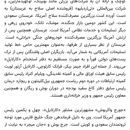
کوچک و ارائه آن به شرکت‌های بزرگی مانند بویینگ، لوکهیدمارتین، و
شرکت بین‌المللی «تی‌اردبلیو» (فروشنده اصلی سلاح به عربستان) به
دست آورده است.بزرگترین مصرف‌کننده سلاح آمریکا، عربستان سعودی
است. این کشور دومین بازار جنگنده، موشک، تانک، خودروی زرهی و
دیگر تسلیحات و خدمات نظامی آمریکا است. عربستان همچنین پس از
ارتش آمریکا بزرگترین مصرف‌کننده خودروهای جنگی «برادلی» است.
عربستان از نظر بسیاری از طرفها، به‌عنوان مهمترین حامی خط تولید
تسلیحات آمریکایی به شمار می‌آید. بازیگران اصلی واشنگتن پس از ترک
پست‌های دولتی فوراً و به صورت مستقیم به دفتر استخدام «کارلایل»
می‌روند. از جمله این افراد جیمز بیکر، فرانک کارلوچی، کارلایل آرتور لویت
رئيس سابق هیئت اوراق مالی و کمیته نقدینگی، ویلیام کنراد رئیس سابق
کمیته ارتباطات در دوره دوم ریاست جمهوری بیل‌کلینتون و ریچارد درمان
رئيس سابق دفتر کاخ سفید بودجه در دوران بوش و ریگان و همچنین
معاون رئيس جمهور و وزیر خزانه‌داری هستند.
«جورج واکربوش» مشهورترین مشاور «کارلایل»، چهل و یکمین رئيس
جمهور آمریکا است. وی به دلیل فرماندهی جنگ خلیج فارس مورد توجه
ثروتمندان سعودی و کویتی است. جرج بوش و «جان میجر» به نیابت از