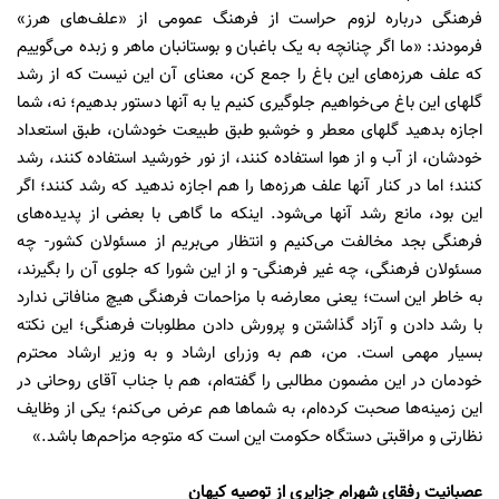
فرهنگی درباره لزوم حراست از فرهنگ عمومی از «علف‌های هرز»
فرمودند: «ما اگر چنانچه به یک باغبان و بوستانبان ماهر و زبده می‌گوییم
که علف هرزه‌های این باغ را جمع کن، معنای آن این نیست که از رشد
گلهای این باغ می‌خواهیم جلوگیری کنیم یا به آنها دستور بدهیم؛ نه، شما
اجازه بدهید گلهای معطر و خوشبو طبق طبیعت خودشان، طبق استعداد
خودشان، از آب و از هوا استفاده کنند، از نور خورشید استفاده کنند، رشد
کنند؛ اما در کنار آنها علف هرزه‌ها را هم اجازه ندهید که رشد کنند؛ اگر
این بود، مانع رشد آنها می‌شود. اینکه ما گاهی با بعضی از پدیده‌های
فرهنگی بجد مخالفت می‌کنیم و انتظار می‌بریم از مسئولان کشور- چه
مسئولان فرهنگی، چه غیر فرهنگی- و از این شورا که جلوی آن را بگیرند،
به خاطر این است؛ یعنی معارضه با مزاحمات فرهنگی هیچ منافاتی ندارد
با رشد دادن و آزاد گذاشتن و پرورش دادن مطلوبات فرهنگی؛ این نکته
بسیار مهمی است. من، هم به وزرای ارشاد و به وزیر ارشاد محترم
خودمان در این مضمون مطالبی را گفته‌ام، هم با جناب آقای روحانی در
این زمینه‌ها صحبت کرده‌ام، به شماها هم عرض می‌کنم؛ یکی از وظایف
نظارتی و مراقبتی دستگاه حکومت این است که متوجه مزاحم‌ها باشد.»
عصبانیت رفقای شهرام جزایری از توصیه کیهان