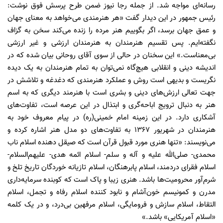
رسانه‌ای مواجه شد. از جمله رجا نیوز ضمن طرح پرسش فوق نوشت:
رئیس جمهور در این دیدار گفت «هر هنرمندی می‌خواهد به معنای جهان
و عمق جهان برسد، اگر بگوییم هنر مرده را زنده می‌کند سخن به گزاف
نگفته‌ایم. پس تقسیم هنرمندان به هنرمندان ارزشی و غیر ارزشی
بی‌معناست.» این سخنان در حالی از سوی آقای روحانی بیان شده که در
اندیشه دینی و انقلابی هیچ‌گاه نمی‌توان به تمام هنرمندان به یک دیده
نگریست و بدیهی است روش و عملکرد هنرمندی که دغدغه و تلاشش در
جهت تعالی ارزش‌های دینی و بشری است با هنرمند دیگری که به اسم
هنر به دنبال ترویج اباحه‌گری و ابتذال در این عرصه است، تفاوت‌های
آشکاری دارد. در این زمینه امام خمینی(ره) در پیام معروف خود به
هنرمندان در شهریور 1367 به تفاوت‌های دو مدل هنر اشاره کرده و
می‌نویسند: «تنها هنری مورد قبول قرآن است که صیقل دهنده اسلام ناب
محمدی- صلی‌الله ‌علیه و آله و سلم- اسلام ائمه هدی- علیهم‌السلام-
اسلام فقرای دردمند، اسلام پابرهنگان، اسلام تازیانه خوردگان تاریخ تلخ و
شرم‌آور محرومیت‌ها باشد. هنری زیبا و پاک است که کوبنده سرمایه‌داری
مدرن و کمونیسم خون‌آشام و نابود کننده اسلام رفاه و تجمل، اسلام
التقاط، اسلام سازش و فرومایگی، اسلام مرفهین بی‌درد، و در یک کلمه
«اسلام آمریکایی» باشد.»