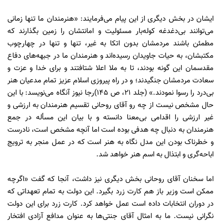
ایشان در بخش دیگری از این پیام می‌فرمایند: «هنرمندان ما تنها زمانی
می‌توانند بی‌دغدغه کوله‌بار مسئولیت و امانتشان را زمین بگذارند که
مطمئن باشند مردمشان بدون اتکا به غیر، تنها و تنها در چهارچوب
مکتبشان، به حیات جاویدان رسیده‌اند و هنرمندان ما در جبهه‌های دفاع
مقدسمان این گونه بودند، تا به ملا اعلا شتافتند و برای خدا و عزت و
سعادت مردمشان جنگیدند؛ و در راه پیروزی اسلام عزیز تمام مدعیان هنر
بی‌درد را رسوا نمودند.» (جلد 21، ص 145)رجا نیوز آنگاه می‌نویسد: با این
حال مشخص نیست از چه رو آقای روحانی تقسیم هنرمندان به ارزشی و
غیر ارزشی را اقدامی بی‌معنا دانسته و با بیان این مسأله در جمع
هنرمندان به دنبال چه هدفی بوده است اما آنچه مشخص است، نادرست
و خطرناک بودن این مدل نگاه به هنر است که در عمل منجر به ترویج
اباحه‌گری و ابتذال به اسم هنر خواهد شد.
اما سخنان آقای روحانی بخش دیگری نیز داشت، آنجا که گفت «اگرچه
ممکن است وزیر باز هم کارت زرد بگیرد. این دولت به تمام تعهداتی که
در دوران انتخابات داده است عمل خواهد کرد. کارت زرد برای این دولت
نگرانی نیست. ما به امثال آقای جنتی‌ها به عنوان مدافع آزادی افتخار