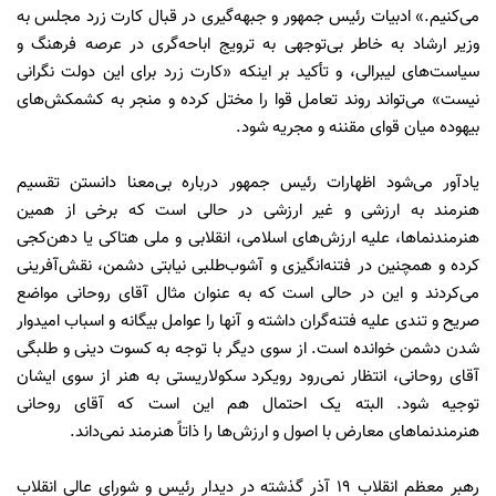
می‌کنیم.» ادبیات رئیس جمهور و جبهه‌گیری در قبال کارت زرد مجلس به
وزیر ارشاد به خاطر بی‌توجهی به ترویج اباحه‌گری در عرصه فرهنگ و
سیاست‌های لیبرالی، و تأکید بر اینکه «کارت زرد برای این دولت نگرانی
نیست» می‌تواند روند تعامل قوا را مختل کرده و منجر به کشمکش‌های
بیهوده میان قوای مقننه و مجریه شود.
یادآور می‌شود اظهارات رئیس جمهور درباره بی‌معنا دانستن تقسیم
هنرمند به ارزشی و غیر ارزشی در حالی است که برخی از همین
هنرمندنماها، علیه ارزش‌های اسلامی، ‌انقلابی و ملی هتاکی یا دهن‌کجی
کرده و همچنین در فتنه‌انگیزی و آشوب‌طلبی نیابتی دشمن، نقش‌آفرینی
می‌کردند و این در حالی است که به عنوان مثال آقای روحانی مواضع
صریح و تندی علیه فتنه‌گران داشته و آنها را عوامل بیگانه و اسباب امیدوار
شدن دشمن خوانده است. از سوی دیگر با توجه به کسوت دینی و طلبگی
آقای روحانی، انتظار نمی‌رود رویکرد سکولاریستی به هنر از سوی ایشان
توجیه شود. البته یک احتمال هم این است که آقای روحانی
هنرمندنماهای معارض با اصول و ارزش‌ها را ذاتاً هنرمند نمی‌داند.
رهبر معظم انقلاب 19 آذر گذشته در دیدار رئیس و شورای عالی انقلاب