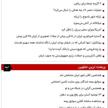
۲ گزینه صنعا برای ریاض
عملیات «نصر ۷» چه هدفی را دنبال می‌کرد؟
زلزله شهر یاسوج را لرزاند
میانکاله در آتش می‌سوزد
آمریکا ویزای سفیر برزیل را باطل کرد
گستره امپراتوری ایران در ۵ قرن پیش از میلاد؛ تصویری از ایران ۲۵ قرن پیش
پزشکیان: تنها کسانی که در خیابان بودند ایران را نگه نداشتند همه سهیم هستند
پارچه فروشی که هیچ نسبتی با بانک آینده ندارد!
نقض آتش‌بس و حملات رژیم صهیونیستی به جنوب لبنان
پربحث ترین عناوین
هشتمین کلان شهر ایران مشخص شد
سوابق بیمه شدگان روی سایت تامین اجتماعی
همجنس گرایی در شبکه من و تو
13 توصیه آسان برای رفع بوی بد دهان
مشاهده سامانه آنلاين سوابق بیمه
حكم آيت‌الله مكارم درباره شاهين نجفي