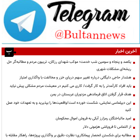
آخرین اخبار
یکصد و پنجاه و سومین شب خدمت؛ موکب شهدای رزکان، تریبون مردم و مطالبه‌گر حل
ریشه‌ای مشکلات شهری
هشدار حاجی دلیگانی درباره تغییر سهم دریای خزر و مخالفت با واگذاری امتیاز
باید افراد کارآمدتر را به کار گرفت/ کاری می کنیم در معیشت مردم مشکلی پیش نیاید
هدف قرار گرفتن اتاق‌ فرماندهی مزدوران عربستان در یمن
این دیپلماسی نمایشی، شکست خورده است/واقعیت‌ها را بپذیرید و به تعهدات خود عمل
کنید
امید مالباختگان رمزارز آبکی به فروش اموال محکومان
از التماس تا فروپاشی هژمونی دلار
مطالبه برای شکستن انحصار پیمانکاری؛ نظارت دقیق بر واگذاری پروژه‌ها، راهکار مقابله با