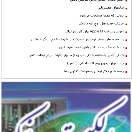
سایتهای همسریابی!
دعايي كه قطعا مستجاب مي‌شود
جزئیات جدید قتل روح الله داداشی
آموزش ساخت Apple ID برای کاربران ایرانی
راز خنده های اصغر فرهادی به حرکت بی شرمانه خانم بازیگر + عکس
پرداخت ۱۰۰ درصد پاداش پایان خدمت فرهنگیان
خلافی آنلاین/استعلام خلافی خودرو از طریق اینترنت، پیام کوتاه ، تلفن
جسدغرق درخون روح الله داداشی (عکس)
پاسخ های دکتر توکلی به سوالات کنکوری ها