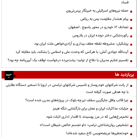
فساد
حمله نیروهای اسرائیلی به خبرنگار پرس‌تی‌وی
پیام هشدار مقاومت یمن به ریاض
تصادف ۱۲ خودرو در محور یاسوج ـ اصفهان
رکوردشکنی دختر دونده ایران در بلاروس
پزشکیان: مشروطه نقطه عطف بیداری و آزادی‌خواهی ملت ایران بود
آیت‌الله جوادی آملی: با هرکس که وحدت ملی و اسلامی را بشکند، باید مقابله کرد
تقسیم غنایم مدیران یا دفاع از تولید؛ پشت‌پرده درخواست توقف یک آیین‌نامه چه بود؟
پربازدید ها
از رانت‌ شرکتهای خودروساز و تاسیس شرکتهای تراستی در اروپا تا تسخیر دستگاه نظارتی
با چه هدفی صورت گرفته است
چرا قالب وافل جایگزین سقف تیرچه بلوک در پروژه‌های مدرن شده است؟
جزئیات مذاکرات ایران و عمان برای بازگشایی تنگه هرمز
تخم‌مرغ‌هایی که در مرز پوسیدند تا اقتدار اداری اثبات شود
تشخیص روان‌شناختی ترامپ: «او تجسم خالص شیطان است!»
خودتحقیرها عریضه‌نویس کاخ سفید شده‌اند!