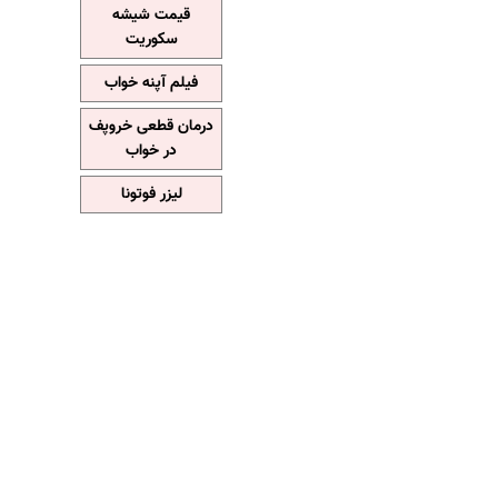
قیمت شیشه
سکوریت
فیلم آپنه خواب
درمان قطعی خروپف
در خواب
لیزر فوتونا