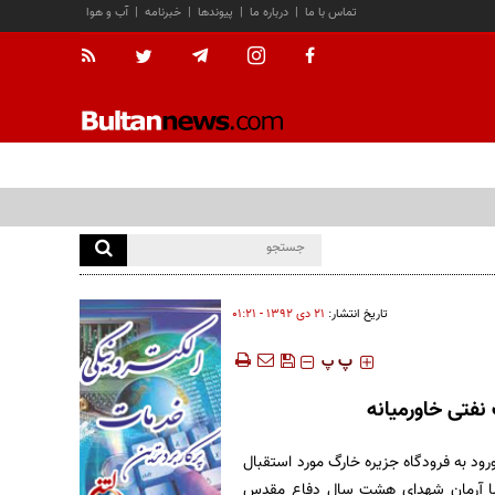
تماس با ما
|
درباره ما
|
پیوندها
|
خبرنامه
|
آب و هوا
تاریخ انتشار:
۲۱ دی ۱۳۹۲ - ۰۱:۲۱
‍‍‍ پ
پ
نفتی خاورمیانه
ود به فرودگاه جزیره خارگ مورد استقبال
ام، با آرمان شهدای هشت سال دفاع مقدس