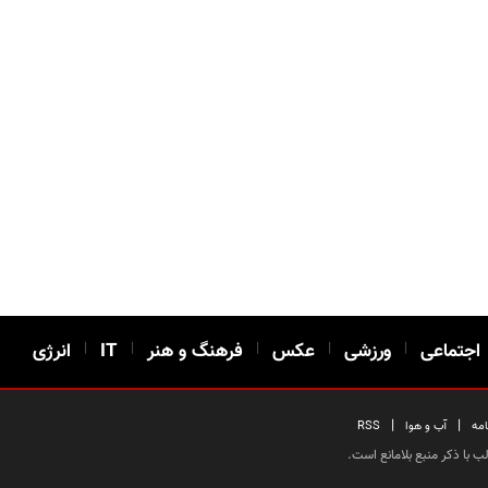
اجتماعی
|
ورزشی
|
عکس
|
فرهنگ و هنر
|
IT
|
انرژی
|
|
امه
آب و هوا
RSS
 با ذکر منبع بلامانع است.