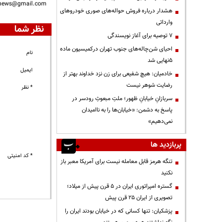
nnews@gmail.com
هشدار درباره فروش حواله‌های صوری خودروهای
وارداتی
نظر شما
۷ توصیه برای آغاز نویسندگی
احیای شن‌چاله‌های جنوب تهران درکمیسیون ماده
نام
۵نهایی شد
ایمیل
خادمیان: هیچ شفیعی برای زن نزد خداوند بهتر از
رضایت شوهر نیست
* نظر
سربازانِ خیابانِ ظهور؛ ملتِ مبعوثِ رودسر در
پاسخ به دشمن: «خیابان‌ها را به ناامیدان
نمی‌دهیم»
پربازدید ها
* کد امنیتی
تنگه هرمز قابل معامله نیست برای آمریکا معبر باز
نکنید
گستره امپراتوری ایران در ۵ قرن پیش از میلاد؛
تصویری از ایران ۲۵ قرن پیش
پزشکیان: تنها کسانی که در خیابان بودند ایران را