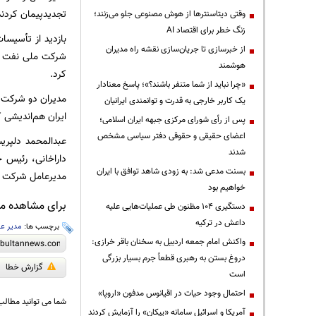
تجدیدپیمان کردند
وقتی دیتاسنترها از هوش مصنوعی جلو می‌زنند؛
زنگ خطر برای اقتصاد AI
بازدید از تأسیسا
از خبرسازی تا جریان‌سازی نقشه راه مدیران
شرکت ملی نفت ای
هوشمند
کرد.
«چرا نباید از شما متنفر باشند؟»؛ پاسخ معنادار
مدیران دو شرکت پ
یک کاربر خارجی به قدرت و توانمندی ایرانیان
ایران هم‌اندیشی ک
پس از رأی شورای مرکزی جبهه ایران اسلامی؛
اعضای حقیقی و حقوقی دفتر سیاسی مشخص
عبدالمحمد دلپری
شدند
داراخانی، رئیس 
بسنت مدعی شد: به زودی شاهد توافق با ایران
مدیرعامل شرکت پا
خواهیم بود
برای مشاهده مطا
دستگیری ۱۰۴ مظنون طی عملیات‌هایی علیه
داعش در ترکیه
برچسب ها:
مدیر ع
واکنش امام جمعه اردبیل به سخنان باقر خرازی:
دروغ بستن به رهبری قطعاً جرم بسیار بزرگی
گزارش خطا
است
احتمال وجود حیات در اقیانوس مدفون «اروپا»
شما می توانید مطالب 
آمریکا و اسرائیل سامانه «پیکان» را آزمایش کردند