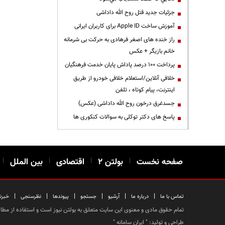
جزئیات جدید قتل روح الله داداشی
آموزش ساخت Apple ID برای کاربران ایرانی
راز خنده های اصغر فرهادی به حرکت بی شرمانه
خانم بازیگر + عکس
پرداخت ۱۰۰ درصد پاداش پایان خدمت فرهنگیان
خلافی آنلاین/استعلام خلافی خودرو از طریق
اینترنت، پیام کوتاه ، تلفن
جسدغرق درخون روح الله داداشی (عکس)
پاسخ های دکتر توکلی به سوالات کنکوری ها
صفحه نخست
|
بولتن ۲
|
اقتصادی
|
بین الملل
|
|
|
|
|
|
|
تماس با ما
درباره ما
آرشیو
جستجو
پیوندها
نظرسنجی
خبرن
تمام حقوق مادی و معنوی این سایت متعلق به بولتن نیوز است و استفاده از مطالب
طراحی و تولید: "
ایران سامانه
"