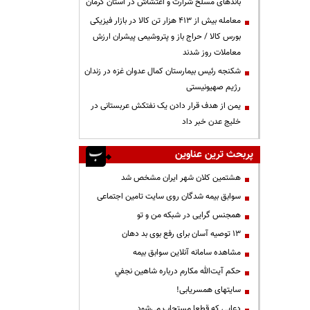
باندهای مسلح شرارت و اغتشاش در استان کرمان
معامله بیش از ۴۱۳ هزار تن کالا در بازار فیزیکی
بورس کالا / حراج باز و پتروشیمی پیشران ارزش
معاملات روز شدند
شکنجه رئیس بیمارستان کمال عدوان غزه در زندان
رژیم صهیونیستی
یمن از هدف قرار دادن یک نفتکش عربستانی در
خلیج عدن خبر داد
پربحث ترین عناوین
هشتمین کلان شهر ایران مشخص شد
سوابق بیمه شدگان روی سایت تامین اجتماعی
همجنس گرایی در شبکه من و تو
13 توصیه آسان برای رفع بوی بد دهان
مشاهده سامانه آنلاين سوابق بیمه
حكم آيت‌الله مكارم درباره شاهين نجفي
سایتهای همسریابی!
دعايي كه قطعا مستجاب مي‌شود