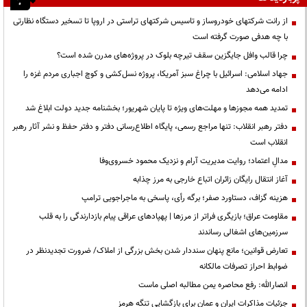
از رانت‌ شرکتهای خودروساز و تاسیس شرکتهای تراستی در اروپا تا تسخیر دستگاه نظارتی
با چه هدفی صورت گرفته است
چرا قالب وافل جایگزین سقف تیرچه بلوک در پروژه‌های مدرن شده است؟
جهاد اسلامی: اسرائیل با چراغ سبز آمریکا، پروژه نسل‌کشی و کوچ اجباری مردم غزه را
ادامه می‌دهد
تمدید همه مجوزها و مهلت‌های ویژه تا پایان شهریور؛ بخشنامه جدید دولت ابلاغ شد
دفتر رهبر انقلاب: تنها مراجع رسمی، پایگاه اطلاع‌رسانی دفتر و دفتر حفظ و نشر آثار رهبر
انقلاب است
مدالِ اعتماد؛ روایت مدیریت آرام و نزدیک محمود خسروی‌وفا
آغاز انتقال رایگان زائران اتباع خارجی به مرز چذابه
هزینه گزاف، دستاورد صفر؛ برگه رأی، پاسخی به ماجراجویی ترامپ
مقاومت عراق؛ بازیگری فراتر از مرزها | پهپادهای عراقی پیام بازدارندگی را به قلب
سرزمین‌های اشغالی رساندند
تعارض قوانین؛ مانع پنهان سنددار شدن بخش بزرگی از املاک/ ضرورت تجدیدنظر در
ضوابط احراز تصرفات مالکانه
انصارالله: رفع محاصره یمن مطالبه اصلی ماست
جزئیات مذاکرات ایران و عمان برای بازگشایی تنگه هرمز