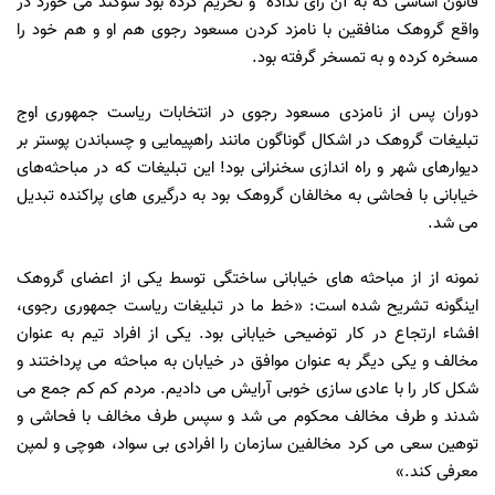
قانون اساسی که به آن رای نداده و تحریم کرده بود سوگند می خورد در
واقع گروهک منافقین با نامزد کردن مسعود رجوی هم او و هم خود را
مسخره کرده و به تمسخر گرفته بود.
دوران پس از نامزدی مسعود رجوی در انتخابات ریاست جمهوری اوج
تبلیغات گروهک در اشکال گوناگون مانند راهپیمایی و چسباندن پوستر بر
دیوارهای شهر و راه اندازی سخنرانی بود! این تبلیغات که در مباحثه‌های
خیابانی با فحاشی به مخالفان گروهک بود به درگیری های پراکنده تبدیل
می شد.
نمونه از از مباحثه های خیابانی ساختگی توسط یکی از اعضای گروهک
اینگونه تشریح شده است: «خط ما در تبلیغات ریاست جمهوری رجوی،
افشاء ارتجاع در کار توضیحی خیابانی بود. یکی از افراد تیم به عنوان
مخالف و یکی دیگر به عنوان موافق در خیابان به مباحثه می پرداختند و
شکل کار را با عادی سازی خوبی آرایش می دادیم. مردم کم کم جمع می
شدند و طرف مخالف محکوم می شد و سپس طرف مخالف با فحاشی و
توهین سعی می کرد مخالفین سازمان را افرادی بی سواد، هوچی و لمپن
معرفی کند.»