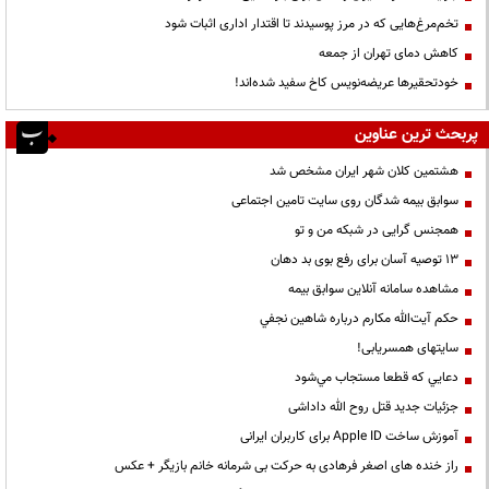
تخم‌مرغ‌هایی که در مرز پوسیدند تا اقتدار اداری اثبات شود
کاهش دمای تهران از جمعه
خودتحقیرها عریضه‌نویس کاخ سفید شده‌اند!
پربحث ترین عناوین
هشتمین کلان شهر ایران مشخص شد
سوابق بیمه شدگان روی سایت تامین اجتماعی
همجنس گرایی در شبکه من و تو
13 توصیه آسان برای رفع بوی بد دهان
مشاهده سامانه آنلاين سوابق بیمه
حكم آيت‌الله مكارم درباره شاهين نجفي
سایتهای همسریابی!
دعايي كه قطعا مستجاب مي‌شود
جزئیات جدید قتل روح الله داداشی
آموزش ساخت Apple ID برای کاربران ایرانی
راز خنده های اصغر فرهادی به حرکت بی شرمانه خانم بازیگر + عکس