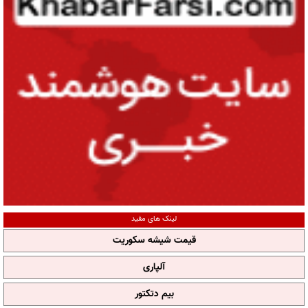
لینک های مفید
قیمت شیشه سکوریت
آلپاری
بیم دتکتور