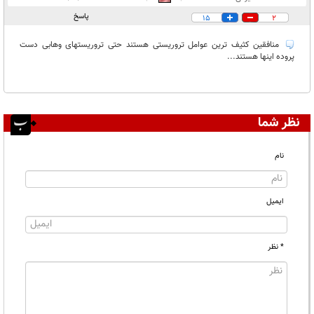
پاسخ
15
2
منافقین کثیف ترین عوامل تروریستی هستند حتی تروریستهای وهابی دست
پروده اینها هستند...
نظر شما
نام
ایمیل
* نظر