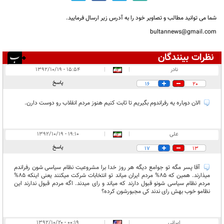
شما می توانید مطالب و تصاویر خود را به آدرس زیر ارسال فرمایید.
bultannews@gmail.com
نظرات بینندگان
انتشار یافته:
۳
نادر
|
|
۱۵:۵۴ - ۱۳۹۲/۱۰/۱۹
در انتظار بررسی:
۱
پاسخ
16
20
غیر قابل انتشار:
۳
الان دوباره یه رفراندوم بگیریم تا ثابت کنیم هنوز مردم انقلاب رو دوست دارن.
علی
|
|
۱۹:۱۰ - ۱۳۹۲/۱۰/۱۹
پاسخ
17
13
آقا پسر مگه تو جوامع دیگه هر روز خدا برا مشروعیت نظام سیاسی شون رفراندم
میذارند. همین که 85% مردم ایران میاند تو انتخابات شرکت میکنند یعنی اینکه 85%
مردم نظام سیاسی شونو قبول دارند که میاند و رای میدند. اگه مردم قبول ندارند این
نظامو خوب بهش رای ندند کی مجبورشون کرده؟
ایرانی
|
|
۰۰:۱۹ - ۱۳۹۲/۱۰/۲۰