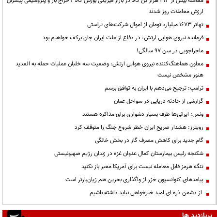
معامله بیش از ۴۱۳ هزار تن کالا در بازار فیزیکی بورس کالا / حراج باز و پتروشیمی پیشران
ارزش معاملات روز شدند
تهاتر ۱۶۷۳ میلیارد تومان از اموال شرکت‌های تراستی
فرمانده نیروی هوایی ارتش: در دفاع از ملت ایران جان برکف خواهیم بود
ماجراجویی در سن ۹۷ سالگی!
معاون هماهنگ‌کننده نیروی هوایی ارتش: وضعیت سه خلبان عملیات حمله به العدید
هنوز مشخص نیست
ترامپ: ترجیح می‌دهم با ایران به توافق برسم
گزارشی از حادثه دریایی در سواحل عمان
ونس: ایرانی‌ها طرف بسیار دشواری برای مذاکره هستند
رویترز: هشدار صریح ایران خطر شروع جنگ را متوقف کرد
گام جدید برای کاهش مصرف گاز در بخش خانگی
شکنجه رئیس بیمارستان کمال عدوان غزه در زندان رژیم صهیونیستی
تنگه هرمز قابل معامله نیست برای آمریکا معبر باز نکنید
پیامدهای کنوانسیون خزر از واگذاری بحرین هم زیان‌بارتر است
از دشمن ذره ای امید خیرخواهی نباید داشته باشیم
پربازدید ها