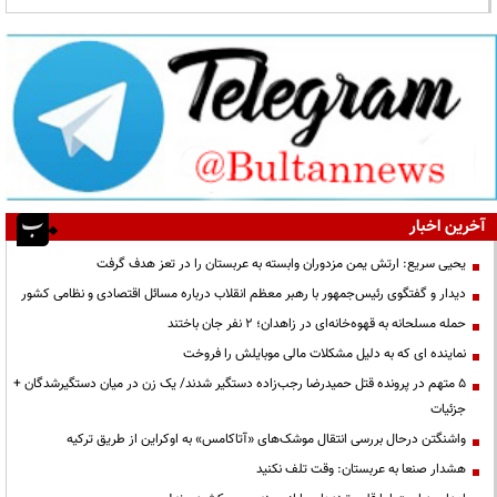
آخرین اخبار
یحیی سریع: ارتش یمن مزدوران وابسته به عربستان را در تعز هدف گرفت
دیدار و گفتگوی رئیس‌جمهور با رهبر معظم انقلاب درباره مسائل اقتصادی و نظامی کشور
حمله مسلحانه به قهوه‌خانه‌ای در زاهدان؛ ۲ نفر جان باختند
نماینده ای که به دلیل مشکلات مالی موبایلش را فروخت
۵ متهم در پرونده قتل حمیدرضا رجب‌زاده دستگیر شدند/ یک زن در میان دستگیرشدگان +
جزئیات
واشنگتن درحال بررسی انتقال موشک‌های «آتاکامس» به اوکراین از طریق ترکیه
هشدار صنعا به عربستان: وقت تلف نکنید