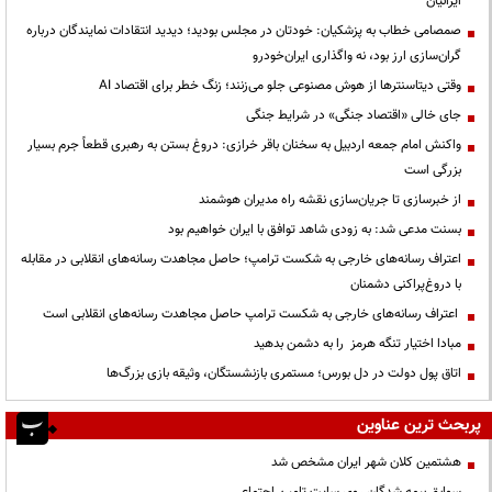
ایرانیان
صمصامی خطاب به پزشکیان: خودتان در مجلس بودید؛ دیدید انتقادات نمایندگان درباره
گران‌سازی ارز بود، نه واگذاری ایران‌خودرو
وقتی دیتاسنترها از هوش مصنوعی جلو می‌زنند؛ زنگ خطر برای اقتصاد AI
جای خالی «اقتصاد جنگی» در شرایط جنگی
واکنش امام جمعه اردبیل به سخنان باقر خرازی: دروغ بستن به رهبری قطعاً جرم بسیار
بزرگی است
از خبرسازی تا جریان‌سازی نقشه راه مدیران هوشمند
بسنت مدعی شد: به زودی شاهد توافق با ایران خواهیم بود
اعتراف رسانه‌های خارجی به شکست ترامپ؛ حاصل مجاهدت رسانه‌های انقلابی در مقابله
با دروغ‌پراکنی دشمنان
اعتراف رسانه‌های خارجی به شکست ترامپ حاصل مجاهدت رسانه‌های انقلابی است
مبادا اختیار تنگه هرمز را به دشمن بدهید
اتاق پول دولت در دل بورس؛ مستمری بازنشستگان، وثیقه بازی بزرگ‌ها
پربحث ترین عناوین
هشتمین کلان شهر ایران مشخص شد
سوابق بیمه شدگان روی سایت تامین اجتماعی