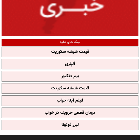
لینک های مفید
قیمت شیشه سکوریت
آلپاری
بیم دتکتور
قیمت شیشه سکوریت
فیلم آپنه خواب
درمان قطعی خروپف در خواب
لیزر فوتونا