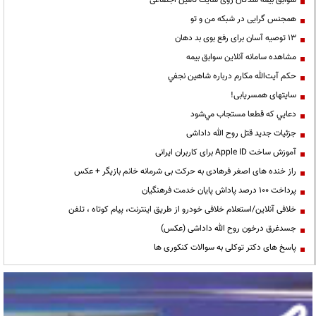
همجنس گرایی در شبکه من و تو
13 توصیه آسان برای رفع بوی بد دهان
مشاهده سامانه آنلاين سوابق بیمه
حكم آيت‌الله مكارم درباره شاهين نجفي
سایتهای همسریابی!
دعايي كه قطعا مستجاب مي‌شود
جزئیات جدید قتل روح الله داداشی
آموزش ساخت Apple ID برای کاربران ایرانی
راز خنده های اصغر فرهادی به حرکت بی شرمانه خانم بازیگر + عکس
پرداخت ۱۰۰ درصد پاداش پایان خدمت فرهنگیان
خلافی آنلاین/استعلام خلافی خودرو از طریق اینترنت، پیام کوتاه ، تلفن
جسدغرق درخون روح الله داداشی (عکس)
پاسخ های دکتر توکلی به سوالات کنکوری ها