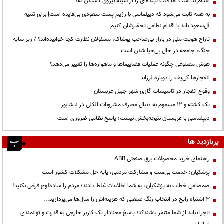
اعدام بد است اما قلب تپنده‌ای را از سینه بیرون کشیدن نه!
به همه ثابت می‌شود که دیپلماسی با رژیم پست سعودی بی‌فایده است| برای تنبیه
آل‌سعود باید با اقدام نظامی تحقیرشان کنیم
تاراج هویت ملی در بازار بی‌صاحب پوشاک؛ مسئولان نظارت کجا خوابیده‌اند؟ / زیر سایه
جنگ، جامعه در حال بی‌حیا شدن است
هوش مصنوعی چگونه عملیات فضاپیماها و ماهواره‌ها را تغییر می‌دهد؟
انفجارها کی‌یف را دوباره لرزاند
وقوع انفجار در تاسیسات گازی شهر جبیل عربستان
یک کشته و ۱۲ مسموم به دنبال مصرف مشروبات الکلی در نیشابور
دیپلماسی با عربستان نتیجه‌بخش نیست؛ پاسخ نظامی ضروری است
پربازدید ها
راهنمای خرید محصولات برق صنعتی ABB
پزشکیان: خدمت بی‌منت و مشارکت مردمی، پایه حل مشکلات کشور است
صمصامی خطاب به پزشکیان: به شما اطلاعات غلط دادند؛ مردم را ساده‌لوح فرض نکنید!
3 اشتباه رایج در انتخاب رنگ صنعتی که هزینه‌اش را سال‌ها می‌پردازید...
«چرا نباید از شما متنفر باشند؟»؛ پاسخ معنادار یک کاربر خارجی به قدرت و توانمندی