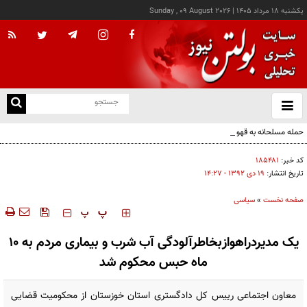
يکشنبه ۱۸ مرداد ۱۴۰۵
|
Sunday , 09 August 2026
از
و
ته
حمله مسلحانه به قهوه‌خانه‌ای در زاهدان؛ ۲ نفر جان باختند
ن
نو
کد خبر:
۱۸۵۴۸۱
تاریخ انتشار:
۱۹ دی ۱۳۹۲ - ۱۴:۲۷
صفحه نخست
»
سیاسی
‍‍‍ پ
پ
یک مدیردراهوازبخاطرآلودگی آب شرب و بیماری مردم به 10
ماه حبس محکوم شد
معاون اجتماعی رییس کل دادگستری استان خوزستان از محکومیت قضایی