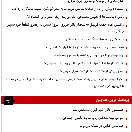
گران‌سازی ارز بود، نه واگذاری ایران‌خودرو
استفاده بیش از حد از صفحه‌نمایش می‌تواند به مغز کودکان آسیب ماندگار وارد کند
وقتی دیتاسنترها از هوش مصنوعی جلو می‌زنند؛ زنگ خطر برای اقتصاد AI
واکنش امام جمعه اردبیل به سخنان باقر خرازی: دروغ بستن به رهبری قطعاً جرم بسیار
بزرگی است
جای خالی «اقتصاد جنگی» در شرایط جنگی
بسنت مدعی شد: به زودی شاهد توافق با ایران خواهیم بود
از خبرسازی تا جریان‌سازی نقشه راه مدیران هوشمند
اتحادیه اروپا ۵ فرد مرتبط با صنایع دفاعی روسیه را تحریم کرد
صدور بیش از ۹۰ درصد هدایت تحصیلی نهمی ها
اعتراف رسانه‌های خارجی به شکست ترامپ؛ حاصل مجاهدت رسانه‌های انقلابی در مقابله
با دروغ‌پراکنی دشمنان
پربحث ترین عناوین
هشتمین کلان شهر ایران مشخص شد
سوابق بیمه شدگان روی سایت تامین اجتماعی
همجنس گرایی در شبکه من و تو