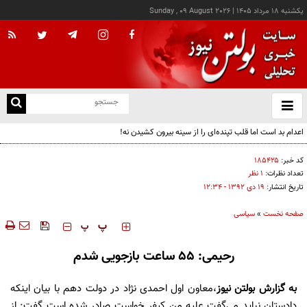
يکشنبه ۱۸ مرداد ۱۴۰۵
|
Sunday , 09 August 2026
از
و
ته
اعدام بد است اما قلب تپنده‌ای را از سینه بیرون کشیدن نه!
ن
نو
کد خبر:
۱۸۵۴۲۵
تعداد نظرات:
۱ نظر
تاریخ انتشار:
۱۹ دی ۱۳۹۲ - ۱۲:۳۴
صفحه نخست
»
سیاسی
‍‍‍ پ
پ
رحیمی: 55 ساعت بازجویی شدم
به گزارش
بولتن نیوز
،معاون اول احمدی نژاد در دولت دهم با بیان اینکه
دادستان نباید می‌گفت علیه من کیفر خواست صادر شده است گفت: از