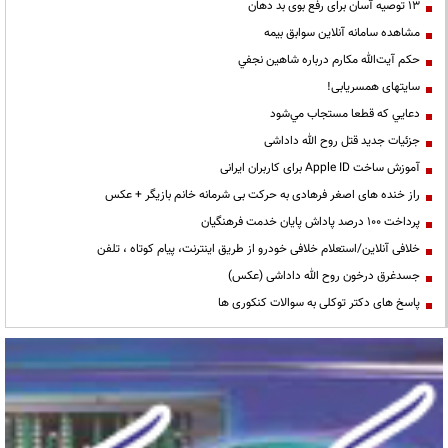
13 توصیه آسان برای رفع بوی بد دهان
مشاهده سامانه آنلاين سوابق بیمه
حكم آيت‌الله مكارم درباره شاهين نجفي
سایتهای همسریابی!
دعايي كه قطعا مستجاب مي‌شود
جزئیات جدید قتل روح الله داداشی
آموزش ساخت Apple ID برای کاربران ایرانی
راز خنده های اصغر فرهادی به حرکت بی شرمانه خانم بازیگر + عکس
پرداخت ۱۰۰ درصد پاداش پایان خدمت فرهنگیان
خلافی آنلاین/استعلام خلافی خودرو از طریق اینترنت، پیام کوتاه ، تلفن
جسدغرق درخون روح الله داداشی (عکس)
پاسخ های دکتر توکلی به سوالات کنکوری ها