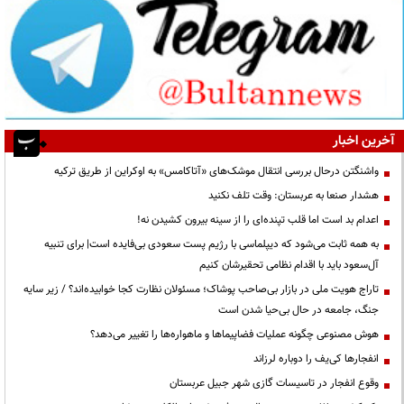
آخرین اخبار
واشنگتن درحال بررسی انتقال موشک‌های «آتاکامس» به اوکراین از طریق ترکیه
هشدار صنعا به عربستان: وقت تلف نکنید
اعدام بد است اما قلب تپنده‌ای را از سینه بیرون کشیدن نه!
به همه ثابت می‌شود که دیپلماسی با رژیم پست سعودی بی‌فایده است| برای تنبیه
آل‌سعود باید با اقدام نظامی تحقیرشان کنیم
تاراج هویت ملی در بازار بی‌صاحب پوشاک؛ مسئولان نظارت کجا خوابیده‌اند؟ / زیر سایه
جنگ، جامعه در حال بی‌حیا شدن است
هوش مصنوعی چگونه عملیات فضاپیماها و ماهواره‌ها را تغییر می‌دهد؟
انفجارها کی‌یف را دوباره لرزاند
وقوع انفجار در تاسیسات گازی شهر جبیل عربستان