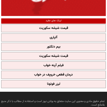
لینک های مفید
قیمت شیشه سکوریت
آلپاری
بیم دتکتور
قیمت شیشه سکوریت
فیلم آپنه خواب
درمان قطعی خروپف در خواب
لیزر فوتونا
تمام حقوق مادی و معنوی این سایت متعلق به بولتن نیوز است و استفاده از مطالب با ذکر منبع
بلامانع است.