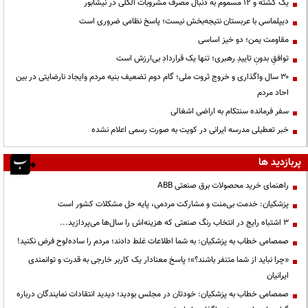
یک کشته و ۱۲ مسموم به دنبال مصرف مشروبات الکلی در نیشابور
دیپلماسی با عربستان نتیجه‌بخش نیست؛ پاسخ نظامی ضروری است
مقاومت یمن؛ دو خیز اساسی
توافقِ بدونِ تاییدِ رهبری؛ تنها یک قراردادِ بی‌ارزش است
۳۰ سال واگذاری و خروج ثروت ملی؛ گام دوم تضعیف بنیه مردم وایجاد نارضایتی در بین
احاد مردم
سفر فرمانده سنتکام به اراضی اشغالی
خبر تعطیلی مدرسه ایرانی در کویت به صورت رسمی اعلام نشده
پربازدید ها
راهنمای خرید محصولات برق صنعتی ABB
پزشکیان: خدمت بی‌منت و مشارکت مردمی، پایه حل مشکلات کشور است
3 اشتباه رایج در انتخاب رنگ صنعتی که هزینه‌اش را سال‌ها می‌پردازید...
صمصامی خطاب به پزشکیان: به شما اطلاعات غلط دادند؛ مردم را ساده‌لوح فرض نکنید!
«چرا نباید از شما متنفر باشند؟»؛ پاسخ معنادار یک کاربر خارجی به قدرت و توانمندی
ایرانیان
صمصامی خطاب به پزشکیان: خودتان در مجلس بودید؛ دیدید انتقادات نمایندگان درباره