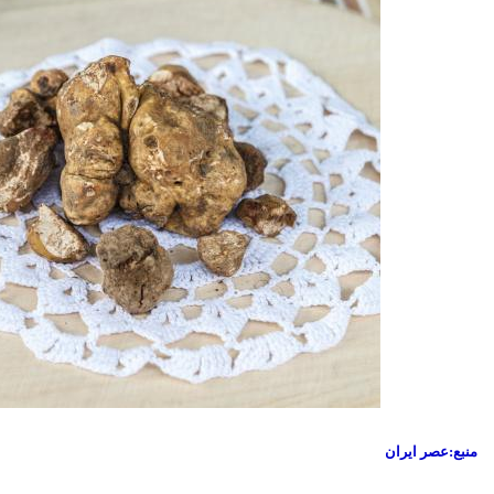
منبع:عصر ایران