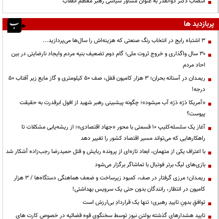
انتصاب دکتر ذوالقدر به عنوان مشاور سیاسی رهبر معظم انقلاب
پربازدید ها
3 اشتباه رایج در انتخاب رنگ صنعتی که هزینه‌اش را سال‌ها می‌پردازید...
۳۰ سال واگذاری و خروج ثروت ملی؛ گام دوم تضعیف بنیه مردم وایجاد نارضایتی در بین
احاد مردم
ریمـدان در آستانه بحران؛ ۳ هزار کامیون قفل، صف ۵۰ کیلومتری و گاز مایع زیر آفتاب ۵۰
درجه!
«آمریکا ذرّه ذرّه آب میشود»؛ چگونه پیشبینی رهبر شهید از افول ابرقدرت به حقیقت
پیوست؟
آغاز یک سلسله‌کلیپ ۱۰ قسمتی با محور «جهاد اقتصادی»؛ از ریشه‌یابی مشکلات تا
راهکارهایی که می‌تواند مسیر اقتصاد کشور را تغییر دهد
با اعتراف یکی از متهمان، ابعاد تازه‌ای از پرونده ربایش و قتل حمیدرضا رجب‌زاده آشکار شد
بازی‌های لیگ برتر فوتبال با تماشاگر برگزار می‌شود
ریمـدان؛ مرزی گرفتار در صف، کمبود زیرساخت و ضعف هماهنگی دستگاه‌ها / ۳ هزار
کامیون در انتظار، رانندگان بدون حتی یک سرویس بهداشتی!
توافقِ بدونِ تاییدِ رهبری؛ تنها یک قراردادِ بی‌ارزش است
تایید هشدارهای گذشته بولتن نیوز توسط سخنگوی قوه قضائیه در خصوص کارت های