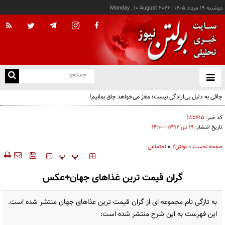
دوشنبه ۱۹ مرداد ۱۴۰۵
|
Monday , 10 August 2026
از
و
ته
چاقی به دلیل بی‌ارادگی نیست؛ مغز می‌خواهد چاق بمانیم!
ن
نو
کد خبر:
۱۸۵۴۱۵
تاریخ انتشار:
۱۹ دی ۱۳۹۲ - ۱۴:۱۰
صفحه نخست
»
بولتن2
»
اجتماعی
‍‍‍ پ
پ
گران قیمت ترین غذاهای جهان+عکس
به تازگی نام مجموعه ای از گران قیمت ترین عذاهای جهان منتشر شده است.
این فهرست به این شرح منتشر شده است: