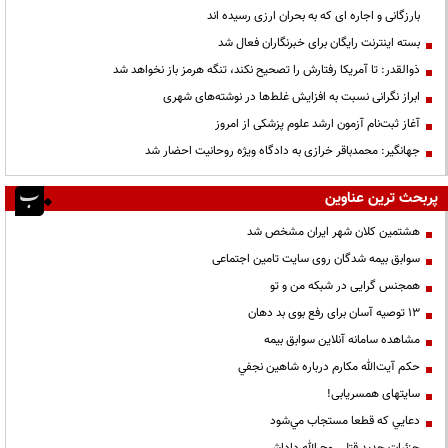
بارزگانی و اجاره ای که به بحران ارزی رسیده اند
بسته اینترنت رایگان برای خبرنگاران فعال شد
ذوالقدر: تا آمریکا رفتارش را تصحیح نکند، تنگه هرمز باز نخواهد شد
ابراز نگرانی نسبت به افزایش غلط‌ها در نوشته‌های شهری
آغاز ثبت‌نام آزمون ارشد علوم پزشکی از امروز
جهانگیر: محمدباقر خرازی به دادگاه ویژه روحانیت احضار شد
پربحث ترین عناوین
هشتمین کلان شهر ایران مشخص شد
سوابق بیمه شدگان روی سایت تامین اجتماعی
همجنس گرایی در شبکه من و تو
13 توصیه آسان برای رفع بوی بد دهان
مشاهده سامانه آنلاين سوابق بیمه
حكم آيت‌الله مكارم درباره شاهين نجفي
سایتهای همسریابی!
دعايي كه قطعا مستجاب مي‌شود
جزئیات جدید قتل روح الله داداشی