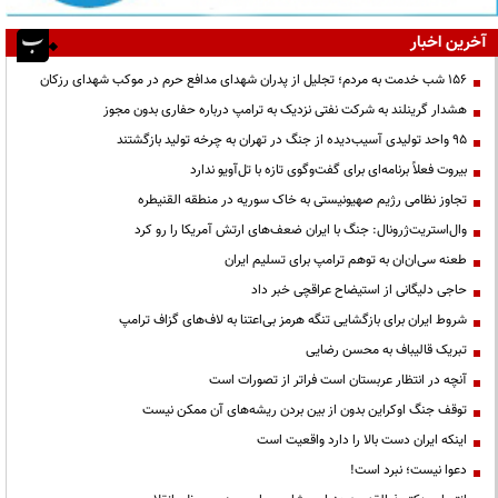
آخرین اخبار
۱۵۶ شب خدمت به مردم؛ تجلیل از پدران شهدای مدافع حرم در موکب شهدای رزکان
هشدار گرینلند به شرکت نفتی نزدیک به ترامپ درباره حفاری بدون مجوز
95 واحد تولیدی آسیب‌دیده از جنگ در تهران به چرخه تولید بازگشتند
بیروت فعلاً برنامه‌ای برای گفت‌وگوی تازه با تل‌آویو ندارد
تجاوز نظامی رژیم صهیونیستی به خاک سوریه در منطقه القنیطره
وال‌استریت‌ژرونال: جنگ با ایران ضعف‌های ارتش آمریکا را رو کرد
طعنه سی‌ان‌ان به توهم ترامپ برای تسلیم ایران
حاجی دلیگانی از استیضاح عراقچی خبر داد
شروط ایران برای بازگشایی تنگه هرمز بی‌اعتنا به لاف‌های گزاف ترامپ
تبریک قالیباف به محسن رضایی
آنچه در انتظار عربستان است فراتر از تصورات است
توقف جنگ اوکراین بدون از بین بردن ریشه‌های آن ممکن نیست
اینکه ایران دست بالا را دارد واقعیت است
دعوا نیست؛ نبرد است!