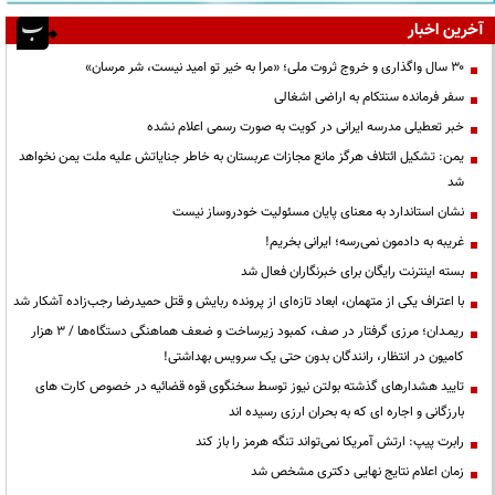
آخرین اخبار
۳۰ سال واگذاری و خروج ثروت ملی؛ «مرا به خیر تو امید نیست، شر مرسان»
سفر فرمانده سنتکام به اراضی اشغالی
خبر تعطیلی مدرسه ایرانی در کویت به صورت رسمی اعلام نشده
یمن: تشکیل ائتلاف هرگز مانع مجازات عربستان به خاطر جنایاتش علیه ملت یمن نخواهد
شد
نشان استاندارد به معنای پایان مسئولیت خودروساز نیست
غریبه به دادمون نمی‌رسه؛ ایرانی بخریم!
بسته اینترنت رایگان برای خبرنگاران فعال شد
با اعتراف یکی از متهمان، ابعاد تازه‌ای از پرونده ربایش و قتل حمیدرضا رجب‌زاده آشکار شد
ریمـدان؛ مرزی گرفتار در صف، کمبود زیرساخت و ضعف هماهنگی دستگاه‌ها / ۳ هزار
کامیون در انتظار، رانندگان بدون حتی یک سرویس بهداشتی!
تایید هشدارهای گذشته بولتن نیوز توسط سخنگوی قوه قضائیه در خصوص کارت های
بارزگانی و اجاره ای که به بحران ارزی رسیده اند
رابرت پیپ: ارتش آمریکا نمی‌تواند تنگه هرمز را باز کند
زمان اعلام نتایج نهایی دکتری مشخص شد