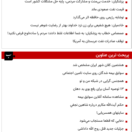
پزشکیان: خدمت بی‌منت و مشارکت مردمی، پایه حل مشکلات کشور است
قیمت نفت صعودی ماند
نوشابه رژیمی روی حافظه اثر می‌گذارد
خادمیان: هیچ شفیعی برای زن نزد خداوند بهتر از رضایت شوهر نیست
صمصامی خطاب به پزشکیان: به شما اطلاعات غلط دادند؛ مردم را ساده‌لوح فرض نکنید!
توقف صادرات نفت عربستان به آمریکا
پربحث ترین عناوین
هشتمین کلان شهر ایران مشخص شد
سوابق بیمه شدگان روی سایت تامین اجتماعی
همجنس گرایی در شبکه من و تو
13 توصیه آسان برای رفع بوی بد دهان
مشاهده سامانه آنلاين سوابق بیمه
حكم آيت‌الله مكارم درباره شاهين نجفي
سایتهای همسریابی!
دعايي كه قطعا مستجاب مي‌شود
جزئیات جدید قتل روح الله داداشی