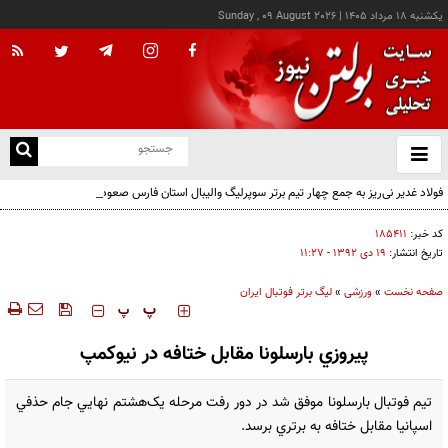
يکشنبه ۱۸ مرداد ۱۴۰۵
|
Sunday , 09 August 2026
از
و
ته
فولاد غدیر نی‌ریز به جمع چهار تیم برتر سوپرلیگ والیبال استان فارس صعود کرد
ن
نو
کد خبر:
۱۸۵۴۱۱
تاریخ انتشار:
۱۹ دی ۱۳۹۲ - ۱۱:۲۷
صفحه نخست
»
ورزشی
»
لیگ برتر فوتبال ایران
‍‍‍ پ
پ
پيروزي بارسلونا مقابل ختافه در نيوکمپ
تيم فوتبال بارسلونا موفق شد در دور رفت مرحله يک‌هشتم نهايي جام حذفي
اسپانيا مقابل ختافه به برتري برسد.