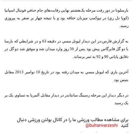
بارسلونا در دور رفت مرحله يک‌هشتم نهايي رقابت‌هاي جام حذفي فوتبال اسپانيا
(کوپا دل ري) در نيوکمپ ميزبان ختافه بود و با نتيجه چهار بر صفر به پيروزي
رسيد.
به گزارش فارس،در اين ديدار ليونل مسي در دقيقه 63 و در شرايطي که بارسا
با دو گل فابرگاس پيش بود پس از 59 روز وارد ميدان شد و موفق شد دو گل در
دقايق پاياني 90 و 92 به ثمر برساند.
آخرين باري که ليونل مسي به ميدان رفته بود در تاريخ 10 نوامبر 2013 مقابل
بتيس بود.
در ديگر ديدار اين مرحله رسينگ سانتاندر در ديدار مقابل آلمريا به تساوي يک بر
يک رسيد.
برای مشاهده مطالب ورزشی ما را در کانال بولتن ورزشی دنبال
کنید
bultanvarzeshi@