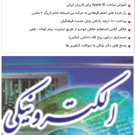
آموزش ساخت Apple ID برای کاربران ایرانی
راز خنده های اصغر فرهادی به حرکت بی شرمانه خانم بازیگر + عکس
پرداخت ۱۰۰ درصد پاداش پایان خدمت فرهنگیان
خلافی آنلاین/استعلام خلافی خودرو از طریق اینترنت، پیام کوتاه ، تلفن
جسدغرق درخون روح الله داداشی (عکس)
پاسخ های دکتر توکلی به سوالات کنکوری ها