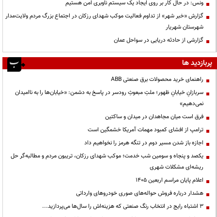
ونس: در حال کار بر روی ایجاد یک سیستم ناوبری امن هستیم
گزارش «خبر شهر» از تداوم فعالیت موکب شهدای رزکان در اجتماع بزرگ مردم ولایت‌مدار
شهرستان شهریار
گزارشی از حادثه دریایی در سواحل عمان
پربازدید ها
راهنمای خرید محصولات برق صنعتی ABB
سربازانِ خیابانِ ظهور؛ ملتِ مبعوثِ رودسر در پاسخ به دشمن: «خیابان‌ها را به ناامیدان
نمی‌دهیم»
فرق است میان مجاهدان در میدان و ساکتین
ترامپ از افشای کمبود مهمات آمریکا خشمگین است
اجازه باز شدن مسیر دوم در تنگه هرمز را نخواهیم داد
یکصد و پنجاه و سومین شب خدمت؛ موکب شهدای رزکان، تریبون مردم و مطالبه‌گر حل
ریشه‌ای مشکلات شهری
اعلام پایان مراسم اربعین ۱۴۰۵
هشدار درباره فروش حواله‌های صوری خودروهای وارداتی
3 اشتباه رایج در انتخاب رنگ صنعتی که هزینه‌اش را سال‌ها می‌پردازید...