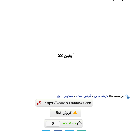
آیفون 5S
برچسب ها:
باریک ترین
،
گوشی جهان
،
تصاویر
،
اپل
گزارش خطا
پسندیدم
0