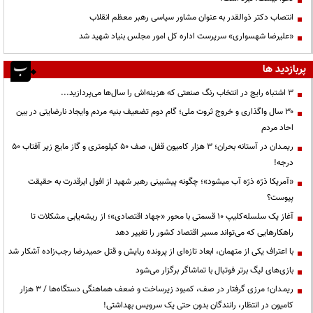
انتصاب دکتر ذوالقدر به عنوان مشاور سیاسی رهبر معظم انقلاب
«علیرضا شهسواری» سرپرست اداره کل امور مجلس بنیاد شهید شد
پربازدید ها
3 اشتباه رایج در انتخاب رنگ صنعتی که هزینه‌اش را سال‌ها می‌پردازید...
۳۰ سال واگذاری و خروج ثروت ملی؛ گام دوم تضعیف بنیه مردم وایجاد نارضایتی در بین
احاد مردم
ریمـدان در آستانه بحران؛ ۳ هزار کامیون قفل، صف ۵۰ کیلومتری و گاز مایع زیر آفتاب ۵۰
درجه!
«آمریکا ذرّه ذرّه آب میشود»؛ چگونه پیشبینی رهبر شهید از افول ابرقدرت به حقیقت
پیوست؟
آغاز یک سلسله‌کلیپ ۱۰ قسمتی با محور «جهاد اقتصادی»؛ از ریشه‌یابی مشکلات تا
راهکارهایی که می‌تواند مسیر اقتصاد کشور را تغییر دهد
با اعتراف یکی از متهمان، ابعاد تازه‌ای از پرونده ربایش و قتل حمیدرضا رجب‌زاده آشکار شد
بازی‌های لیگ برتر فوتبال با تماشاگر برگزار می‌شود
ریمـدان؛ مرزی گرفتار در صف، کمبود زیرساخت و ضعف هماهنگی دستگاه‌ها / ۳ هزار
کامیون در انتظار، رانندگان بدون حتی یک سرویس بهداشتی!