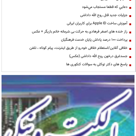
دعايي كه قطعا مستجاب مي‌شود
جزئیات جدید قتل روح الله داداشی
آموزش ساخت Apple ID برای کاربران ایرانی
راز خنده های اصغر فرهادی به حرکت بی شرمانه خانم بازیگر + عکس
پرداخت ۱۰۰ درصد پاداش پایان خدمت فرهنگیان
خلافی آنلاین/استعلام خلافی خودرو از طریق اینترنت، پیام کوتاه ، تلفن
جسدغرق درخون روح الله داداشی (عکس)
پاسخ های دکتر توکلی به سوالات کنکوری ها