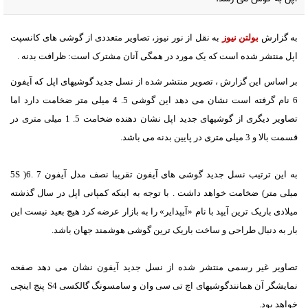
به گزارش
بولتن نیوز
به نقل از نور نیوز، تصاویر متعددی از گوشی های کانسپت
اپل منتشر شده است که یک مورد در همگی آنان مشترک است: ظرافت بدنه .
بر اساس این گزارش ، تصویر منتشر شده از نسل جدید گوشیهای اپل که آیفون
6 نام گرفته است نشان می دهد این گوشی 5. 4 میلی متر ضخامت دارد اما
تصاویر دیگری از گوشیهای جدید اپل نشان دهنده ضخامت 5. 1 میلی متری در
قسمت بالا و 3 میلی متری در پایین بدنه می باشد.
به این ترتیب نسل جدید گوشی های آیفون تقریبا نصف مدل آیفون 5S )6. 7
میلی متر) ضخامت خواهد داشت . با توجه به اینکه کمپانی اپل در سال گذشته
میلادی باریک ترین آیپد با نام «آیپدایر» را به بازار عرضه کرد هیچ بعید نیست این
بار به دنبال طراحی و ساخت باریک ترین گوشی هوشمند جهان باشد.
تصاویر غیر رسمی منتشر شده از نسل جدید آیفون نشان می دهد صفحه
نمایشگر آن همانندگوشیهای اچ تی سی وان و سامسونگ گالکسی S4 پنج اینچی
خواهد بود.