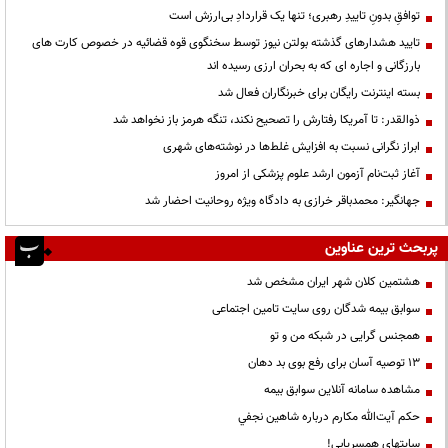
توافقِ بدونِ تاییدِ رهبری؛ تنها یک قراردادِ بی‌ارزش است
تایید هشدارهای گذشته بولتن نیوز توسط سخنگوی قوه قضائیه در خصوص کارت های
بارزگانی و اجاره ای که به بحران ارزی رسیده اند
بسته اینترنت رایگان برای خبرنگاران فعال شد
ذوالقدر: تا آمریکا رفتارش را تصحیح نکند، تنگه هرمز باز نخواهد شد
ابراز نگرانی نسبت به افزایش غلط‌ها در نوشته‌های شهری
آغاز ثبت‌نام آزمون ارشد علوم پزشکی از امروز
جهانگیر: محمدباقر خرازی به دادگاه ویژه روحانیت احضار شد
پربحث ترین عناوین
هشتمین کلان شهر ایران مشخص شد
سوابق بیمه شدگان روی سایت تامین اجتماعی
همجنس گرایی در شبکه من و تو
13 توصیه آسان برای رفع بوی بد دهان
مشاهده سامانه آنلاين سوابق بیمه
حكم آيت‌الله مكارم درباره شاهين نجفي
سایتهای همسریابی!