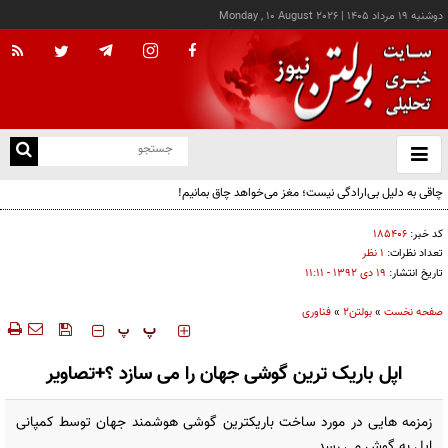
دوشنبه ۱۹ مرداد ۱۴۰۵
|
Monday , 10 August 2026
از
و
ته
چاقی به دلیل بی‌ارادگی نیست؛ مغز می‌خواهد چاق بمانیم!
ن
نو
کد خبر:
۱۸۵۴۰۶
تعداد نظرات:
۱ نظر
تاریخ انتشار:
۱۹ دی ۱۳۹۲ - ۱۱:۱۱
صفحه نخست
»
بولتن2
»
فناوری
‍‍‍ پ
پ
اپل باریک ترین گوشی جهان را می سازد ؟+تصاویر
زمزمه هایی در مورد ساخت باریکترین گوشی هوشمند جهان توسط کمپانی
اپل به گوش می رسد.