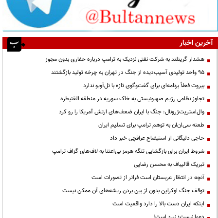
آخرین اخبار
هشدار گرینلند به شرکت نفتی نزدیک به ترامپ درباره حفاری بدون مجوز
95 واحد تولیدی آسیب‌دیده از جنگ در تهران به چرخه تولید بازگشتند
بیروت فعلاً برنامه‌ای برای گفت‌وگوی تازه با تل‌آویو ندارد
تجاوز نظامی رژیم صهیونیستی به خاک سوریه در منطقه القنیطره
وال‌استریت‌ژرونال: جنگ با ایران ضعف‌های ارتش آمریکا را رو کرد
طعنه سی‌ان‌ان به توهم ترامپ برای تسلیم ایران
حاجی دلیگانی از استیضاح عراقچی خبر داد
شروط ایران برای بازگشایی تنگه هرمز بی‌اعتنا به لاف‌های گزاف ترامپ
تبریک قالیباف به محسن رضایی
آنچه در انتظار عربستان است فراتر از تصورات است
توقف جنگ اوکراین بدون از بین بردن ریشه‌های آن ممکن نیست
اینکه ایران دست بالا را دارد واقعیت است
دعوا نیست؛ نبرد است!