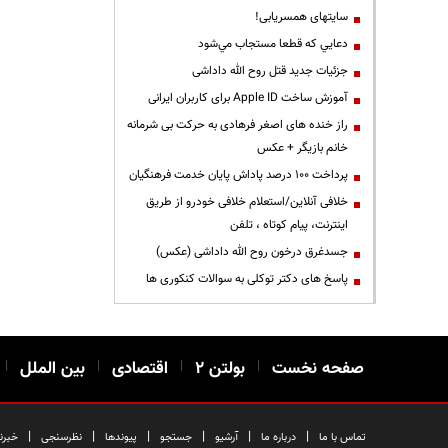
سایتهای همسریابی!
دعايي كه قطعا مستجاب مي‌شود
جزئیات جدید قتل روح الله داداشی
آموزش ساخت Apple ID برای کاربران ایرانی
راز خنده های اصغر فرهادی به حرکت بی شرمانه
خانم بازیگر + عکس
پرداخت ۱۰۰ درصد پاداش پایان خدمت فرهنگیان
خلافی آنلاین/استعلام خلافی خودرو از طریق
اینترنت، پیام کوتاه ، تلفن
جسدغرق درخون روح الله داداشی (عکس)
پاسخ های دکتر توکلی به سوالات کنکوری ها
صفحه نخست
|
بولتن ۲
|
اقتصادی
|
بین الملل
|
|
|
|
|
|
|
تماس با ما
درباره ما
آرشیو
جستجو
پیوندها
نظرسنجی
خبرن