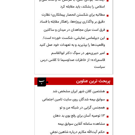
اسلامی را بشکند، باید مقابله کرد
مطالبه برای شکستن انحصار پیمانکاری؛ نظارت
دقیق بر واگذاری پروژه‌ها، راهکار مقابله با فساد
فرق است میان مجاهدان در میدان و ساکتین
این دیپلماسی نمایشی، شکست خورده است/
واقعیت‌ها را بپذیرید و به تعهدات خود عمل کنید
امیر دبیری‌مهر در سوگ دکتر ابوالقاسم
قاسم‌زاده؛ از خاطرات صداوسیما تا کلاس درس
سیاست
پربحث ترین عناوین
هشتمین کلان شهر ایران مشخص شد
سوابق بیمه شدگان روی سایت تامین اجتماعی
همجنس گرایی در شبکه من و تو
13 توصیه آسان برای رفع بوی بد دهان
مشاهده سامانه آنلاين سوابق بیمه
حكم آيت‌الله مكارم درباره شاهين نجفي