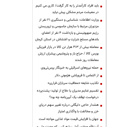
باید افراد کارآمدتر را به کار گرفت/ کاری می کنیم
در معیشت مردم مشکلی پیش نیاید
وزارت اطلاعات: شناسایی و دستگیری ۲۱ نفر از
مزدوران مرتبط با سازمان جاسوسی و تروریستی
رژیم صهیونیستی و بازداشت ۴ نفر از اعضای
باندهای مسلح شرارت و اغتشاش در استان کرمان
معامله بیش از ۴۱۳ هزار تن کالا در بازار فیزیکی
بورس کالا / حراج باز و پتروشیمی پیشران ارزش
معاملات روز شدند
حمله نیروهای اسرائیلی به خبرنگار پرس‌تی‌وی
از التماس تا فروپاشی هژمونی دلار
تکذیب شایعه «معافیت سربازان فراری»
تقسیم غنایم مدیران یا دفاع از تولید؛ پشت‌پرده
درخواست توقف یک آیین‌نامه چه بود؟
هشدار حاجی دلیگانی درباره تغییر سهم دریای
خزر و مخالفت با واگذاری امتیاز
جهان با افزایش قیمت مواد غذایی مواجه است
آیت‌الله جوادی آملی: با هرکس که وحدت ملی و