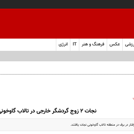
زشی
عکس
فرهنگ و هنر
IT
انرژی
ل ابرقدرت به حقیقت پیوست؟
نجات ۲ زوج گردشگر خارجی در تالاب گاوخونی
ار در برف در منطقه تالاب گاوخونی نجات یافتند.