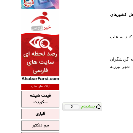
هل کشورهای
نند به علت
به گردشگران
 شهر ورزنه
لینک های مفید
قیمت شیشه
سکوریت
پسندیدم
0
آلپاری
بیم دتکتور