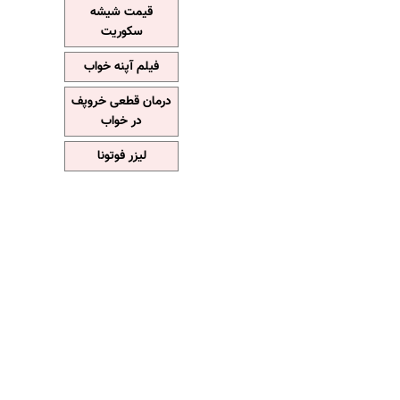
قیمت شیشه
سکوریت
فیلم آپنه خواب
درمان قطعی خروپف
در خواب
لیزر فوتونا