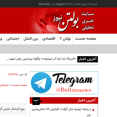
شنبه ۱۷ مرداد ۱۴۰۵
|
Saturday , 08 August 2026
صفحه نخست
بولتن ۲
اقتصادی
بین الملل
اجتماعی
ور
آخرین اخبار
«آمریکا ذرّه ذرّه آب میشود»؛ چگونه پیشبینی رهبر شهید از افو
کد خبر:
۱۸۵۳۶۵
صفحه نخست
»
اجتماعی
آخرین اخبار
زوج گردشگر خارجی گرفت
دریاچه ارومیه جان گرفت؛ افزایش ۷۸ سانتی‌متری
تراز