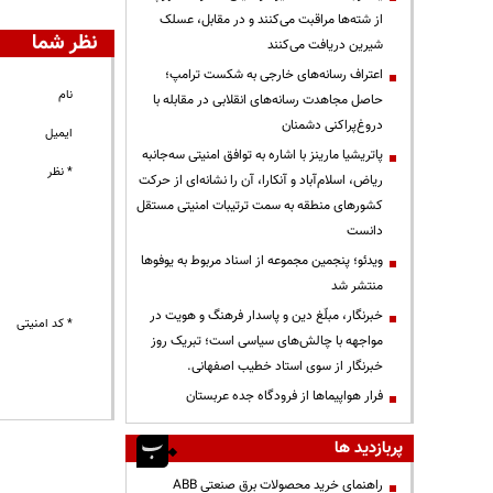
از شته‌ها مراقبت می‌کنند و در مقابل، عسلک
نظر شما
شیرین دریافت می‌کنند
اعتراف رسانه‌های خارجی به شکست ترامپ؛
نام
حاصل مجاهدت رسانه‌های انقلابی در مقابله با
دروغ‌پراکنی دشمنان
ایمیل
پاتریشیا مارینز با اشاره به توافق امنیتی سه‌جانبه
* نظر
ریاض، اسلام‌آباد و آنکارا، آن را نشانه‌ای از حرکت
کشورهای منطقه به سمت ترتیبات امنیتی مستقل
دانست
ویدئو؛ پنجمین مجموعه از اسناد مربوط به یوفوها
منتشر شد
خبرنگار، مبلّغ دین و پاسدار فرهنگ و هویت در
* کد امنیتی
مواجهه با چالش‌های سیاسی است؛ تبریک روز
خبرنگار از سوی استاد خطیب اصفهانی.
فرار هواپیماها از فرودگاه جده عربستان
پربازدید ها
راهنمای خرید محصولات برق صنعتی ABB