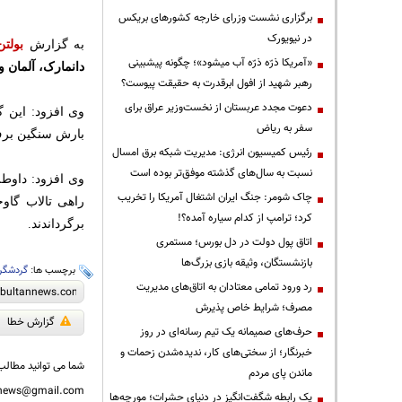
برگزاری نشست وزرای خارجه کشورهای بریکس
در نیویورک
به گزارش
بولتن
«آمریکا ذرّه ذرّه آب میشود»؛ چگونه پیشبینی
دانمارک، آلمان 
رهبر شهید از افول ابرقدرت به حقیقت پیوست؟
دعوت مجدد عربستان از نخست‌وزیر عراق برای
وی افزود: این 
سفر به ریاض
بارش سنگین برف 
رئیس کمیسیون انرژی: مدیریت شبکه برق امسال
نسبت به سال‌های گذشته موفق‌تر بوده است
وی افزود: داوطل
چاک شومر: جنگ ایران اشتغال آمریکا را تخریب
راهی تالاب گا
کرد؛ ترامپ از کدام سیاره آمده؟!
برگرداندند.
اتاق پول دولت در دل بورس؛ مستمری
بازنشستگان، وثیقه بازی بزرگ‌ها
برچسب ها:
گردشگر
رد ورود تمامی معتادان به اتاق‌های مدیریت
مصرف؛ شرایط خاص پذیرش
گزارش خطا
حرف‌های صمیمانه یک تیم رسانه‌ای در روز
خبرنگار؛ از سختی‌های کار، ندیده‌شدن زحمات و
شما می توانید مطالب 
ماندن پای مردم
nnews@gmail.com
یک رابطه شگفت‌انگیز در دنیای حشرات؛ مورچه‌ها