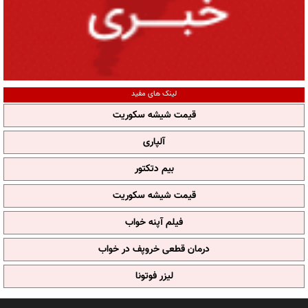
لینک های مفید
قیمت شیشه سکوریت
آلپاری
بیم دتکتور
قیمت شیشه سکوریت
فیلم آپنه خواب
درمان قطعی خروپف در خواب
لیزر فوتونا