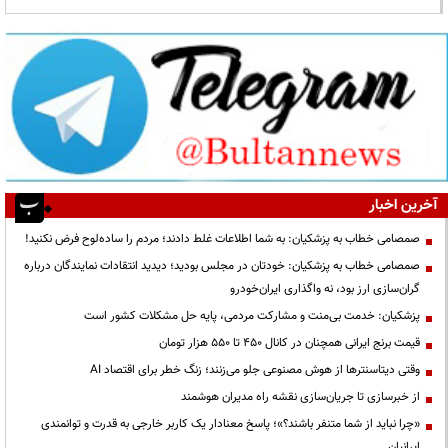
آخرین اخبار
صمصامی خطاب به پزشکیان: به شما اطلاعات غلط دادند؛ مردم را ساده‌لوح فرض نکنید!
صمصامی خطاب به پزشکیان: خودتان در مجلس بودید؛ دیدید انتقادات نمایندگان درباره
گران‌سازی ارز بود، نه واگذاری ایران‌خودرو
پزشکیان: خدمت بی‌منت و مشارکت مردمی، پایه حل مشکلات کشور است
قیمت‌ برنج ایرانی همچنان در کانال ۴۵۰ تا ۵۵۰ هزار تومان
وقتی دیتاسنترها از هوش مصنوعی جلو می‌زنند؛ زنگ خطر برای اقتصاد AI
از خبرسازی تا جریان‌سازی نقشه راه مدیران هوشمند
«چرا نباید از شما متنفر باشند؟»؛ پاسخ معنادار یک کاربر خارجی به قدرت و توانمندی
ایرانیان