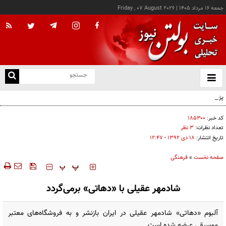
جمعه ۱۶ مرداد ۱۴۰۵
|
Friday , 07 August 2026
از
و
ته
پزشکیان: خدمت بی‌منت و مشارکت مردمی، پایه حل مشکلات کشور است
ن
نو
کد خبر:
۱۸۵۳۰۰
تعداد نظرات:
۳ نظر
تاریخ انتشار:
۱۸ دی ۱۳۹۲ - ۱۲:۴۷
صفحه نخست
»
فرهنگی
‍‍‍ پ
پ
شادمهر عقیلی با «دهاتی» برمی‌گردد
آلبوم «دهاتی» شادمهر عقیلی در ایران بازنشر و به فروشگاه‌های معتبر
موسیقی عرضه شده است.