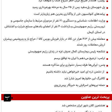
رویترز: هشدار صریح ایران خطر شروع جنگ را متوقف کرد
پل شهرستان پل‌سفید پس از ۲۵ سال به مرحله بهره‌برداری رسید
پیامدهای کنوانسیون خزر از واگذاری بحرین هم زیان‌بارتر است
وزارت اطلاعات: شناسایی و دستگیری ۲۱ نفر از مزدوران مرتبط با سازمان جاسوسی و
تروریستی رژیم صهیونیستی و بازداشت ۴ نفر از اعضای باندهای مسلح شرارت و اغتشاش
در استان کرمان
معامله بیش از ۴۱۳ هزار تن کالا در بازار فیزیکی بورس کالا / حراج باز و پتروشیمی پیشران
ارزش معاملات روز شدند
شکنجه رئیس بیمارستان کمال عدوان غزه در زندان رژیم صهیونیستی
ترامپ: ترجیح می‌دهم با ایران به توافق برسم
ونس: ایرانی‌ها طرف بسیار دشواری برای مذاکره هستند
از دشمن ذره ای امید خیرخواهی نباید داشته باشیم
کالابرگ این خانوارها امروز شارژ شد
حمله نیروهای اسرائیلی به خبرنگار پرس‌تی‌وی
پربحث ترین عناوین
هشتمین کلان شهر ایران مشخص شد