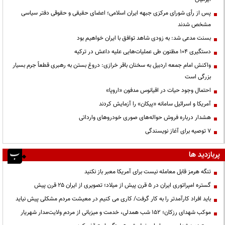
پس از رأی شورای مرکزی جبهه ایران اسلامی؛ اعضای حقیقی و حقوقی دفتر سیاسی
مشخص شدند
بسنت مدعی شد: به زودی شاهد توافق با ایران خواهیم بود
دستگیری ۱۰۴ مظنون طی عملیات‌هایی علیه داعش در ترکیه
واکنش امام جمعه اردبیل به سخنان باقر خرازی: دروغ بستن به رهبری قطعاً جرم بسیار
بزرگی است
احتمال وجود حیات در اقیانوس مدفون «اروپا»
آمریکا و اسرائیل سامانه «پیکان» را آزمایش کردند
هشدار درباره فروش حواله‌های صوری خودروهای وارداتی
۷ توصیه برای آغاز نویسندگی
پربازدید ها
تنگه هرمز قابل معامله نیست برای آمریکا معبر باز نکنید
گستره امپراتوری ایران در ۵ قرن پیش از میلاد؛ تصویری از ایران ۲۵ قرن پیش
باید افراد کارآمدتر را به کار گرفت/ کاری می کنیم در معیشت مردم مشکلی پیش نیاید
موکب شهدای رزکان؛ ۱۵۲ شب همدلی، خدمت و میزبانی از مردم ولایت‌مدار شهریار