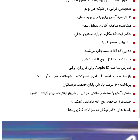
سوابق بیمه شدگان روی سایت تامین اجتماعی
همجنس گرایی در شبکه من و تو
13 توصیه آسان برای رفع بوی بد دهان
مشاهده سامانه آنلاين سوابق بیمه
حكم آيت‌الله مكارم درباره شاهين نجفي
سایتهای همسریابی!
دعايي كه قطعا مستجاب مي‌شود
جزئیات جدید قتل روح الله داداشی
آموزش ساخت Apple ID برای کاربران ایرانی
راز خنده های اصغر فرهادی به حرکت بی شرمانه خانم بازیگر + عکس
پرداخت ۱۰۰ درصد پاداش پایان خدمت فرهنگیان
خلافی آنلاین/استعلام خلافی خودرو از طریق اینترنت، پیام کوتاه ، تلفن
جسدغرق درخون روح الله داداشی (عکس)
پاسخ های دکتر توکلی به سوالات کنکوری ها