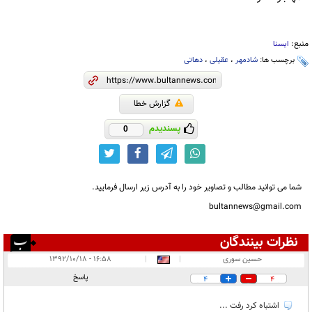
منبع:
ایسنا
برچسب ها:
شادمهر
،
عقیلی
،
دهاتی
گزارش خطا
پسندیدم
0
شما می توانید مطالب و تصاویر خود را به آدرس زیر ارسال فرمایید.
bultannews@gmail.com
نظرات بینندگان
انتشار یافته:
۳
حسین سوری
|
|
۱۶:۵۸ - ۱۳۹۲/۱۰/۱۸
در انتظار بررسی:
۱
پاسخ
4
4
غیر قابل انتشار:
اشتباه کرد رفت ...