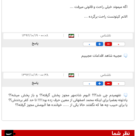
اگه میموند خیلی راحت و قانونی میرفت ...
الانم کیتونست راحت برگرده ...
ناشناس
|
|
۰۰:۰۸ - ۱۳۹۲/۱۰/۱۹
پاسخ
0
0
عجیبه شاهد اقدامات عجیبیم
ناشناس
|
|
۰۰:۳۸ - ۱۳۹۲/۱۰/۱۹
پاسخ
0
0
نفهمیدم چی شد؟؟؟ البوم شادمهر مجوز پخش گرفته؟؟ و باز پخش میشه؟؟
یادتونه بعضیا برای اینکه محمد اصفهانی از معین حرف زده بود!!!! تا حد کفر بردندش؟؟
یا برای حبیب چه ها که نگفتند حالا یکی از ..... خواننده ها البومش مجوز گرفته؟؟
نظر شما