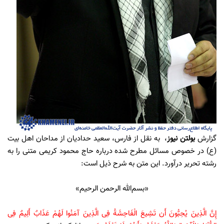
گزارش
بولتن نیوز
،
به نقل از فارس، سعید حدادیان از مداحان اهل بیت
(ع) در خصوص مسائل مطرح شده درباره حاج محمود کریمی متنی را به
رشته تحریر درآورد. این متن به شرح ذیل است:
«بسم‌الله الرحمن الرحیم»
إِنَّ الَّذِینَ یُحِبُّونَ أَن تَشِیعَ الْفَاحِشَةُ فِی الَّذِینَ آمَنُوا لَهُمْ عَذَابٌ أَلِیمٌ فِی