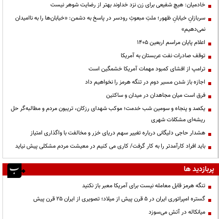
خادمیان: هیچ شفیعی برای زن نزد خداوند بهتر از رضایت شوهر نیست
سربازانِ خیابانِ ظهور؛ ملتِ مبعوثِ رودسر در پاسخ به دشمن: «خیابان‌ها را به ناامیدان
نمی‌دهیم»
اعلام پایان مراسم اربعین ۱۴۰۵
توقف صادرات نفت عربستان به آمریکا
ترامپ از افشای کمبود مهمات آمریکا خشمگین است
اجازه باز شدن مسیر دوم در تنگه هرمز را نخواهیم داد
فرق است میان مجاهدان در میدان و ساکتین
یکصد و پنجاه و سومین شب خدمت؛ موکب شهدای رزکان، تریبون مردم و مطالبه‌گر حل
ریشه‌ای مشکلات شهری
هشدار حاجی دلیگانی درباره تغییر سهم دریای خزر و مخالفت با واگذاری امتیاز
باید افراد کارآمدتر را به کار گرفت/ کاری می کنیم در معیشت مردم مشکلی پیش نیاید
پربازدید ها
تنگه هرمز قابل معامله نیست برای آمریکا معبر باز نکنید
گستره امپراتوری ایران در ۵ قرن پیش از میلاد؛ تصویری از ایران ۲۵ قرن پیش
میانکاله در آتش می‌سوزد