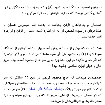
به یقین تضعیف دستگاه سیدالشهدا (ع) و تضییع زحمات خدمتگزاران این
آستان گناهی نیست که خداوند تاوانش را به فردا موکول کند.
دشمنان و بدخواهان قرآن بخوانند تا بدانند نام موسی‌بن عمران با
مشاجره‌ای در سوره قصص (1) به آن اشاره شده است، از قرآن و از زمره
انبیا حذف نشد.
شک نیست که برخی از مسئله پیش آمده برای انتقام‌ گرفتن از دستگاه
سیدالشهدا (ع) و دستاوردهای آن سوءاستفاده می‌کنند؛ هیچ فکر کرده‌اید
که اگر خدای ناکرده در این مشاجره بلایی سر حاج محمود آمده بود، امروز
حال و هوای ایران اسلامی چگونه بود؟
خردمندان می‌دانند که حاج محمود کریمی در سن 45 سالگی نه سر
تیراندازی دارد نه سودای اسلحه‌بازی؛ عجیب نیست که رسانه‌های اسرائیلی
از تخت تفرعن خویش بانگ «
وَفَعَلْتَ فَعْلَتَکَ الَّتِی فَعَلْتَ
» (2) سر می‌دهند
که در عصای کریمی‌ها اژدهایی می‌بینند که ریسمان‌های سیاه و سفید
سحر جادوهای شیطانی‌شان را می‌بلعد.