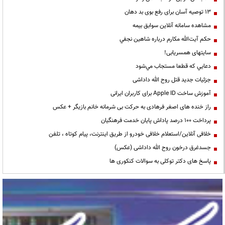
13 توصیه آسان برای رفع بوی بد دهان
مشاهده سامانه آنلاين سوابق بیمه
حكم آيت‌الله مكارم درباره شاهين نجفي
سایتهای همسریابی!
دعايي كه قطعا مستجاب مي‌شود
جزئیات جدید قتل روح الله داداشی
آموزش ساخت Apple ID برای کاربران ایرانی
راز خنده های اصغر فرهادی به حرکت بی شرمانه خانم بازیگر + عکس
پرداخت ۱۰۰ درصد پاداش پایان خدمت فرهنگیان
خلافی آنلاین/استعلام خلافی خودرو از طریق اینترنت، پیام کوتاه ، تلفن
جسدغرق درخون روح الله داداشی (عکس)
پاسخ های دکتر توکلی به سوالات کنکوری ها