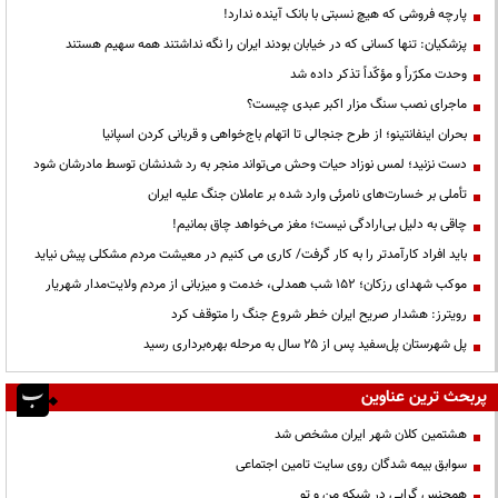
پارچه فروشی که هیچ نسبتی با بانک آینده ندارد!
پزشکیان: تنها کسانی که در خیابان بودند ایران را نگه نداشتند همه سهیم هستند
وحدت مکرّراً و مؤکّداً تذکر داده شد
ماجرای نصب سنگ مزار اکبر عبدی چیست؟
بحران اینفانتینو؛ از طرح جنجالی تا اتهام باج‌خواهی و قربانی کردن اسپانیا
دست نزنید؛ لمس نوزاد حیات وحش می‌تواند منجر به رد شدنشان توسط مادرشان شود
تأملی بر خسارت‌های نامرئی وارد شده بر عاملان جنگ علیه ایران
چاقی به دلیل بی‌ارادگی نیست؛ مغز می‌خواهد چاق بمانیم!
باید افراد کارآمدتر را به کار گرفت/ کاری می کنیم در معیشت مردم مشکلی پیش نیاید
موکب شهدای رزکان؛ ۱۵۲ شب همدلی، خدمت و میزبانی از مردم ولایت‌مدار شهریار
رویترز: هشدار صریح ایران خطر شروع جنگ را متوقف کرد
پل شهرستان پل‌سفید پس از ۲۵ سال به مرحله بهره‌برداری رسید
پربحث ترین عناوین
هشتمین کلان شهر ایران مشخص شد
سوابق بیمه شدگان روی سایت تامین اجتماعی
همجنس گرایی در شبکه من و تو