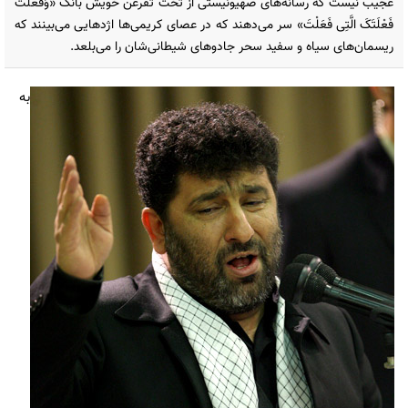
عجیب نیست که رسانه‌های صهیونیستی از تخت تفرعن خویش بانگ «وَفَعَلْتَ
فَعْلَتَکَ الَّتِی فَعَلْتَ» سر می‌دهند که در عصای کریمی‌ها اژدهایی می‌بینند که
ریسمان‌های سیاه و سفید سحر جادوهای شیطانی‌شان را می‌بلعد.
به