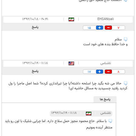
احسنت حاج سعید حق راگفتی
۲۰:۴۱ - ۱۳۹۲/۱۰/۱۸
|
|
EHSANsali
پاسخ
15
7
سلام
و خدا حافظ بنده های خود است
ناشناس
|
|
۱۱:۱۸ - ۱۳۹۲/۱۰/۱۹
پاسخ
17
8
حالا می شه بگید چرا اسلحه داشته؟یا چرا تیراندازی کرده؟ شما اصل ماجرا را ول
کردید رفتید چسبیدید به مسائل حاشیه ای!
پاسخ ها
ناشناس
|
|
۱۱:۱۸ - ۱۳۹۲/۱۰/۱۹
با سلام. حاج محمود مجوز حمل سلاح داره. اما چرایی شلیک با اون رو باید
منتظر آینده بمونیم