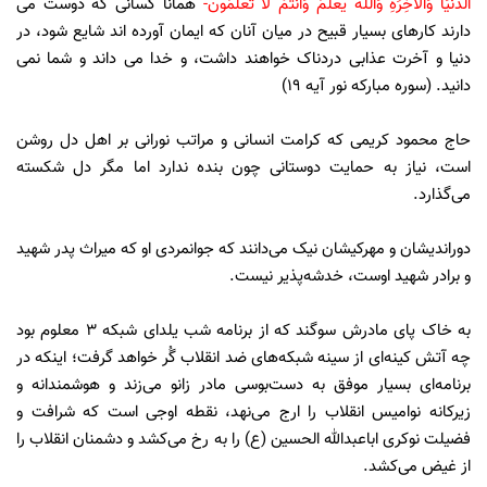
الدُّنْیَا وَالْآخِرَةِ وَاللَّهُ یَعْلَمُ وَأَنتُمْ لَا تَعْلَمُونَ-
همانا کسانی که دوست می
دارند کارهای بسیار قبیح در میان آنان که ایمان آورده اند شایع شود، در
دنیا و آخرت عذابی دردناک خواهند داشت، و خدا می داند و شما نمی
دانید. (سوره مبارکه نور آیه 19)
حاج محمود کریمی که کرامت انسانی و مراتب نورانی بر اهل دل روشن
است، نیاز به حمایت دوستانی چون بنده ندارد اما مگر دل شکسته
می‌گذارد.
دوراندیشان و مهرکیشان نیک می‌دانند که جوانمردی او که میراث پدر شهید
و برادر شهید اوست، خدشه‌پذیر نیست.
به خاک پای مادرش سوگند که از برنامه شب یلدای شبکه 3 معلوم بود
چه آتش کینه‌ای از سینه شبکه‌های ضد انقلاب گُر خواهد گرفت؛ اینکه در
برنامه‌ای بسیار موفق به دست‌بوسی مادر زانو می‌زند و هوشمندانه و
زیرکانه نوامیس انقلاب را ارج می‌نهد، نقطه اوجی است که شرافت و
فضیلت نوکری اباعبدالله الحسین (ع) را به رخ می‌کشد و دشمنان انقلاب را
از غیض می‌کشد.