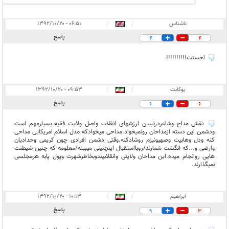
ناشناس
|
|
۰۶:۵۱ - ۱۳۹۲/۱۰/۲۰
پاسخ
4
4
احسنت!!!!!!!!!!
یوکابت
|
|
۰۹:۵۳ - ۱۳۹۲/۱۰/۲۰
پاسخ
6
6
نقش مداح وشاعردرتبیین ارزشهای انقلاب واصل ولایت فقیه بسیارمهم است
ودشمن این دسته ازمداحان رونمیخواد.مداحی میخوادکه مدل اسلام امریکایی مداحی
کنه ودل وهابیت وصهیونیزم روشادکنه.وقتی دشمن افرادی چون کریمی وحدادیان
وارضی و...که انگشت شمارند/روبااستقبال اینچنینی میبینه/معلومه که چنین شیطنت
هایی روانجام میده.این مداحان ولایتی وانقلابیندوبخاطرشهرت وپول پابه هرمجلسی
نمیگذارند.
ابراهيم
|
|
۱۰:۱۳ - ۱۳۹۲/۱۰/۲۰
پاسخ
9
3