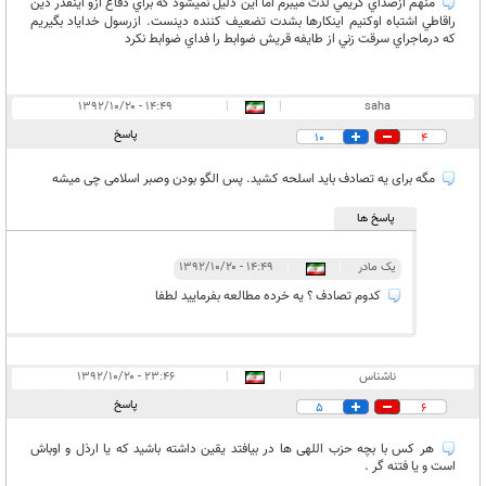
منهم ازصداي كريمي لذت ميبرم اما اين دليل نميشود كه براي دفاع ازو اينقدر دين
راقاطي اشتباه اوكنيم اينكارها بشدت تضعيف كننده دينست. ازرسول خداياد بگيريم
كه درماجراي سرقت زني از طايفه قريش ضوابط را فداي ضوابط نكرد
۱۴:۴۹ - ۱۳۹۲/۱۰/۲۰
|
|
saha
پاسخ
10
4
مگه برای یه تصادف باید اسلحه کشید. پس الگو بودن وصبر اسلامی چی میشه
پاسخ ها
یک مادر
|
|
۱۴:۴۹ - ۱۳۹۲/۱۰/۲۰
کدوم تصادف ؟ یه خرده مطالعه بفرمایید لطفا
ناشناس
|
|
۲۳:۴۶ - ۱۳۹۲/۱۰/۲۰
پاسخ
5
6
هر کس با بچه حزب اللهی ها در بیافتد یقین داشته باشید که یا ارذل و اوباش
است و یا فتنه گر .