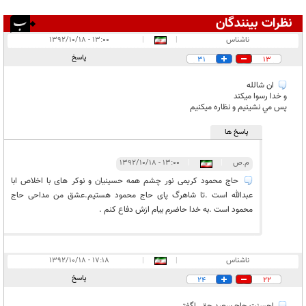
نظرات بینندگان
انتشار یافته:
۱۲
ناشناس
|
|
۱۳:۰۰ - ۱۳۹۲/۱۰/۱۸
در انتظار بررسی:
۱
پاسخ
31
13
غیر قابل انتشار:
۱۱
ان شالله
و خدا رسوا ميکند
پس مي نشينيم و نظاره ميکنيم
پاسخ ها
م.ص
|
|
۱۳:۰۰ - ۱۳۹۲/۱۰/۱۸
حاج محمود کریمی نور چشم همه حسینیان و نوکر های با اخلاص ابا
عبدالله است .تا شاهرگ پای حاج محمود هستیم.عشق من مداحی حاج
محمود است .به خدا حاضرم بیام ازش دفاع کنم .
ناشناس
|
|
۱۷:۱۸ - ۱۳۹۲/۱۰/۱۸
پاسخ
24
22