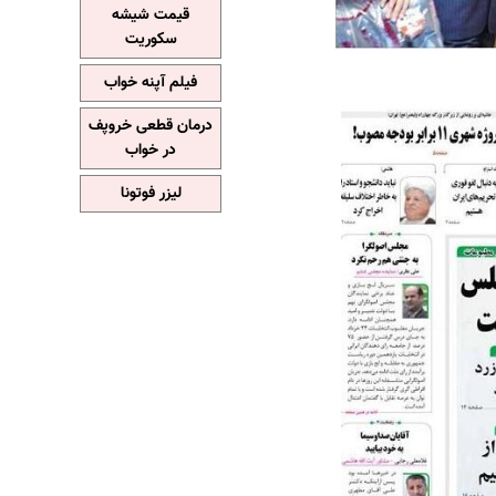
قیمت شیشه
سکوریت
فیلم آپنه خواب
درمان قطعی خروپف
در خواب
لیزر فوتونا