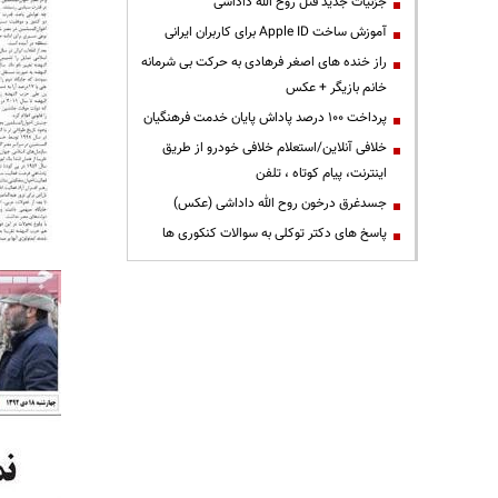
جزئیات جدید قتل روح الله داداشی
آموزش ساخت Apple ID برای کاربران ایرانی
راز خنده های اصغر فرهادی به حرکت بی شرمانه
خانم بازیگر + عکس
پرداخت ۱۰۰ درصد پاداش پایان خدمت فرهنگیان
خلافی آنلاین/استعلام خلافی خودرو از طریق
اینترنت، پیام کوتاه ، تلفن
جسدغرق درخون روح الله داداشی (عکس)
پاسخ های دکتر توکلی به سوالات کنکوری ها