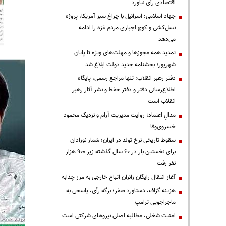
اقتصادی رأی نیاورد
جهاد اسلامی: اسرائیل با چراغ سبز آمریکا، پروژه
نسل‌کشی و کوچ اجباری مردم غزه را ادامه
می‌دهد
تمدید همه مجوزها و مهلت‌های ویژه تا پایان
شهریور؛ بخشنامه جدید دولت ابلاغ شد
دفتر رهبر انقلاب: تنها مراجع رسمی، پایگاه
اطلاع‌رسانی دفتر و دفتر حفظ و نشر آثار رهبر
انقلاب است
مدالِ اعتماد؛ روایت مدیریت آرام و نزدیک محمود
خسروی‌وفا
سقوط تاریخی نرخ تولد در ایران؛ شمار نوزادان
برای نخستین بار در ۶۰ سال گذشته زیر ۹۰۰ هزار
نفر رفت
آغاز انتقال رایگان زائران اتباع خارجی به مرز چذابه
هزینه گزاف، دستاورد صفر؛ برگه رأی، پاسخی به
ماجراجویی ترامپ
‌امنیت شغلی، مطالبه اصلی نیروهای شرکتی است