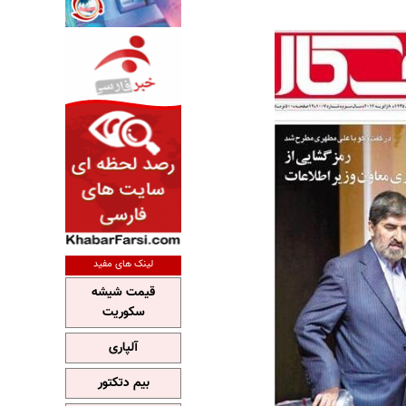
لینک های مفید
قیمت شیشه
سکوریت
آلپاری
بیم دتکتور