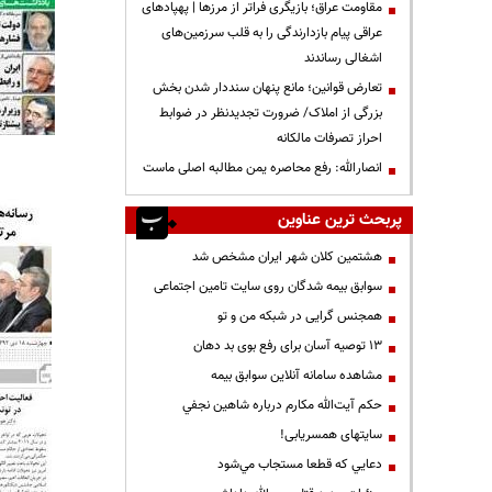
مقاومت عراق؛ بازیگری فراتر از مرزها | پهپادهای
عراقی پیام بازدارندگی را به قلب سرزمین‌های
اشغالی رساندند
تعارض قوانین؛ مانع پنهان سنددار شدن بخش
بزرگی از املاک/ ضرورت تجدیدنظر در ضوابط
احراز تصرفات مالکانه
انصارالله: رفع محاصره یمن مطالبه اصلی ماست
پربحث ترین عناوین
هشتمین کلان شهر ایران مشخص شد
سوابق بیمه شدگان روی سایت تامین اجتماعی
همجنس گرایی در شبکه من و تو
13 توصیه آسان برای رفع بوی بد دهان
مشاهده سامانه آنلاين سوابق بیمه
حكم آيت‌الله مكارم درباره شاهين نجفي
سایتهای همسریابی!
دعايي كه قطعا مستجاب مي‌شود