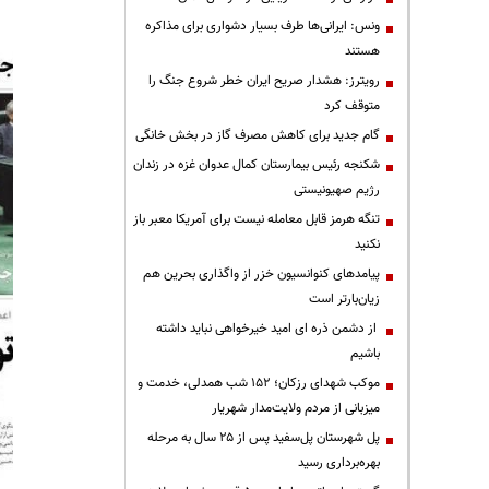
ونس: ایرانی‌ها طرف بسیار دشواری برای مذاکره
هستند
رویترز: هشدار صریح ایران خطر شروع جنگ را
متوقف کرد
گام جدید برای کاهش مصرف گاز در بخش خانگی
شکنجه رئیس بیمارستان کمال عدوان غزه در زندان
رژیم صهیونیستی
تنگه هرمز قابل معامله نیست برای آمریکا معبر باز
نکنید
پیامدهای کنوانسیون خزر از واگذاری بحرین هم
زیان‌بارتر است
از دشمن ذره ای امید خیرخواهی نباید داشته
باشیم
موکب شهدای رزکان؛ ۱۵۲ شب همدلی، خدمت و
میزبانی از مردم ولایت‌مدار شهریار
پل شهرستان پل‌سفید پس از ۲۵ سال به مرحله
بهره‌برداری رسید