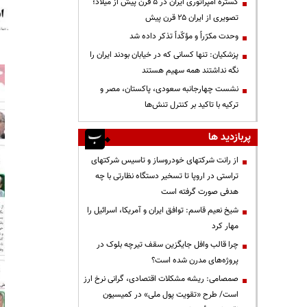
گستره امپراتوری ایران در ۵ قرن پیش از میلاد؛
تصویری از ایران ۲۵ قرن پیش
وحدت مکرّراً و مؤکّداً تذکر داده شد
پزشکیان: تنها کسانی که در خیابان بودند ایران را
نگه نداشتند همه سهیم هستند
نشست چهارجانبه سعودی، پاکستان، مصر و
ترکیه با تاکید بر کنترل تنش‌ها
پربازدید ها
از رانت‌ شرکتهای خودروساز و تاسیس شرکتهای
تراستی در اروپا تا تسخیر دستگاه نظارتی با چه
هدفی صورت گرفته است
شیخ نعیم قاسم: توافق ایران و آمریکا، اسرائیل را
مهار کرد
چرا قالب وافل جایگزین سقف تیرچه بلوک در
پروژه‌های مدرن شده است؟
صمصامی: ریشه مشکلات اقتصادی، گرانی نرخ ارز
است/ طرح «تقویت پول ملی» در کمیسیون