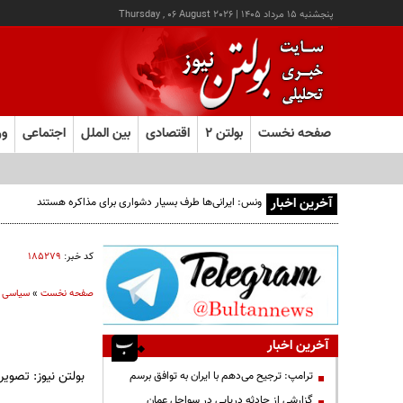
پنجشنبه ۱۵ مرداد ۱۴۰۵
|
Thursday , 06 August 2026
صفحه نخست
بولتن ۲
اقتصادی
بین الملل
اجتماعی
ور
آخرین اخبار
کد خبر:
۱۸۵۲۷۹
صفحه نخست
»
سیاسی
آخرین اخبار
بولتن نيوز: تصوير صفح
ترامپ: ترجیح می‌دهم با ایران به توافق برسم
گزارشی از حادثه دریایی در سواحل عمان