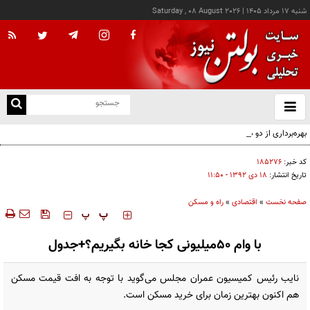
شنبه ۱۷ مرداد ۱۴۰۵
|
Saturday , 08 August 2026
از
و
ته
بهره‌برداری از دو دستگاه جدید پرس صابون در پاكسان
ن
نو
کد خبر:
۱۸۵۲۷۶
تاریخ انتشار:
۱۸ دی ۱۳۹۲ - ۱۱:۵۰
صفحه نخست
»
اقتصادی
»
راه و مسکن
‍‍‍ پ
پ
با وام 50میلیونی کجا خانه بگیریم؟+جدول
نایب رئیس کمیسیون عمران مجلس می‌گوید با توجه به افت قیمت مسکن
هم اکنون بهترین زمان برای خرید مسکن است.