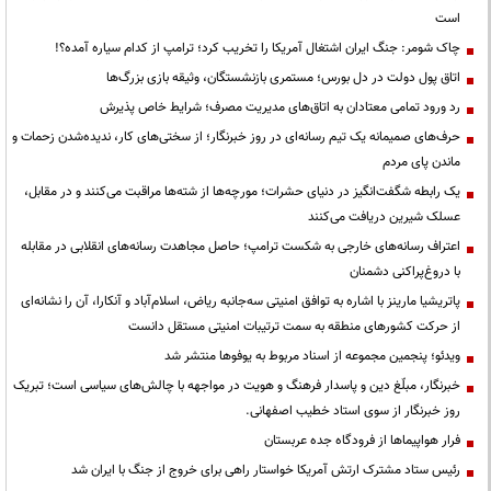
است
چاک شومر: جنگ ایران اشتغال آمریکا را تخریب کرد؛ ترامپ از کدام سیاره آمده؟!
اتاق پول دولت در دل بورس؛ مستمری بازنشستگان، وثیقه بازی بزرگ‌ها
رد ورود تمامی معتادان به اتاق‌های مدیریت مصرف؛ شرایط خاص پذیرش
حرف‌های صمیمانه یک تیم رسانه‌ای در روز خبرنگار؛ از سختی‌های کار، ندیده‌شدن زحمات و
ماندن پای مردم
یک رابطه شگفت‌انگیز در دنیای حشرات؛ مورچه‌ها از شته‌ها مراقبت می‌کنند و در مقابل،
عسلک شیرین دریافت می‌کنند
اعتراف رسانه‌های خارجی به شکست ترامپ؛ حاصل مجاهدت رسانه‌های انقلابی در مقابله
با دروغ‌پراکنی دشمنان
پاتریشیا مارینز با اشاره به توافق امنیتی سه‌جانبه ریاض، اسلام‌آباد و آنکارا، آن را نشانه‌ای
از حرکت کشورهای منطقه به سمت ترتیبات امنیتی مستقل دانست
ویدئو؛ پنجمین مجموعه از اسناد مربوط به یوفوها منتشر شد
خبرنگار، مبلّغ دین و پاسدار فرهنگ و هویت در مواجهه با چالش‌های سیاسی است؛ تبریک
روز خبرنگار از سوی استاد خطیب اصفهانی.
فرار هواپیماها از فرودگاه جده عربستان
رئیس ستاد مشترک ارتش آمریکا خواستار راهی برای خروج از جنگ با ایران شد