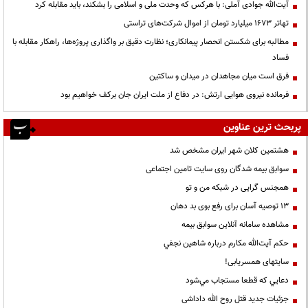
آیت‌الله جوادی آملی: با هرکس که وحدت ملی و اسلامی را بشکند، باید مقابله کرد
تهاتر ۱۶۷۳ میلیارد تومان از اموال شرکت‌های تراستی
مطالبه برای شکستن انحصار پیمانکاری؛ نظارت دقیق بر واگذاری پروژه‌ها، راهکار مقابله با
فساد
فرق است میان مجاهدان در میدان و ساکتین
فرمانده نیروی هوایی ارتش: در دفاع از ملت ایران جان برکف خواهیم بود
پربحث ترین عناوین
هشتمین کلان شهر ایران مشخص شد
سوابق بیمه شدگان روی سایت تامین اجتماعی
همجنس گرایی در شبکه من و تو
13 توصیه آسان برای رفع بوی بد دهان
مشاهده سامانه آنلاين سوابق بیمه
حكم آيت‌الله مكارم درباره شاهين نجفي
سایتهای همسریابی!
دعايي كه قطعا مستجاب مي‌شود
جزئیات جدید قتل روح الله داداشی