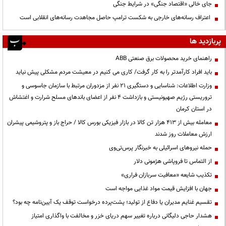
جای خالی «اقتصاد جنگی» در شرایط جنگی
اعتراف رسانه‌های خارجی به شکست ترامپ حاصل مجاهدت رسانه‌های انقلابی است
پربازدید ها
راهنمای خرید محصولات برق صنعتی ABB
باید افراد کارآمدتر را به کار گرفت/ کاری می کنیم در معیشت مردم مشکلی پیش نیاید
وزارت اطلاعات: شناسایی و دستگیری ۲۱ نفر از مزدوران مرتبط با سازمان جاسوسی و
تروریستی رژیم صهیونیستی و بازداشت ۴ نفر از اعضای باندهای مسلح شرارت و اغتشاش
در استان کرمان
معامله بیش از ۴۱۳ هزار تن کالا در بازار فیزیکی بورس کالا / حراج باز و پتروشیمی پیشران
ارزش معاملات روز شدند
حمله نیروهای اسرائیلی به خبرنگار پرس‌تی‌وی
از التماس تا فروپاشی هژمونی دلار
تکذیب شایعه «معافیت سربازان فراری»
جهان با افزایش قیمت مواد غذایی مواجه است
تقسیم غنایم مدیران یا دفاع از تولید؛ پشت‌پرده درخواست توقف یک آیین‌نامه چه بود؟
هشدار حاجی دلیگانی درباره تغییر سهم دریای خزر و مخالفت با واگذاری امتیاز