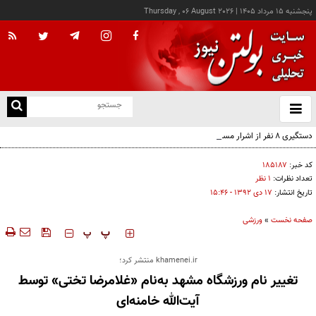
پنجشنبه ۱۵ مرداد ۱۴۰۵
|
Thursday , 06 August 2026
از
و
ته
دستگیری ۸ نفر از اشرار مسلح شاخص و مرتبطین گروهک‌های تروریستی
ن
نو
کد خبر:
۱۸۵۱۸۷
تعداد نظرات:
۱ نظر
تاریخ انتشار:
۱۷ دی ۱۳۹۲ - ۱۵:۴۶
صفحه نخست
»
ورزشی
‍‍‍ پ
پ
khamenei.ir منتشر کرد؛
تغییر نام ورزشگاه مشهد به‌نام «غلامرضا تختی» توسط
آیت‌الله خامنه‌ای