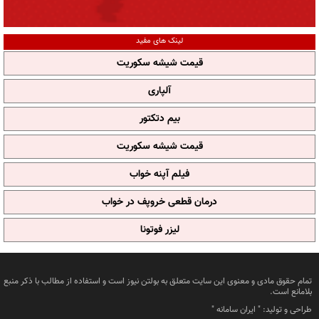
لینک های مفید
قیمت شیشه سکوریت
آلپاری
بیم دتکتور
قیمت شیشه سکوریت
فیلم آپنه خواب
درمان قطعی خروپف در خواب
لیزر فوتونا
تمام حقوق مادی و معنوی این سایت متعلق به بولتن نیوز است و استفاده از مطالب با ذکر منبع
بلامانع است.
طراحی و تولید: "
ایران سامانه
"