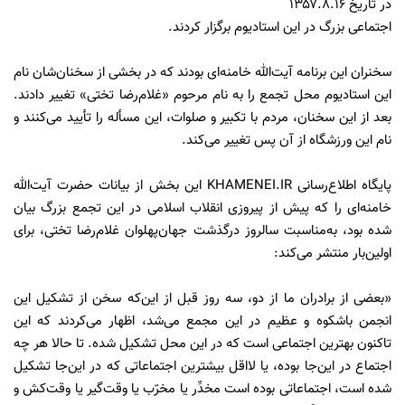
در تاریخ ۱۳۵۷.۸.۱۶
اجتماعی بزرگ در این استادیوم برگزار كردند.
سخنران این برنامه آیت‌الله خامنه‌ای بودند كه در بخشی از سخنان‌شان نام
این استادیوم محل تجمع را به نام مرحوم «غلام‌رضا تختی» تغییر دادند.
بعد از این سخنان، مردم با تكبیر و صلوات، این مسأله را تأیید می‌كنند و
نام این ورزشگاه از آن پس تغییر می‌كند.
پایگاه اطلاع‌رسانی KHAMENEI.IR این بخش از بیانات حضرت آیت‌الله
خامنه‌ای را كه پیش از پیروزی انقلاب اسلامی در این تجمع بزرگ بیان
شده بود، به‌مناسبت سالروز درگذشت جهان‌پهلوان غلام‌رضا تختی، برای
اولین‌بار منتشر می‌كند:
«بعضى از برادران ما از دو، سه روز قبل از این‌كه سخن از تشكیل این
انجمن باشكوه و عظیم در این مجمع مى‌شد، اظهار مى‌كردند كه این
تاكنون بهترین اجتماعى است كه در این محل تشكیل شده. تا حالا هر چه
اجتماع در این‌جا بوده، یا لااقل بیشترین اجتماعاتى كه در این‌جا تشكیل
شده است، اجتماعاتى بوده است مخدِّر یا مخرّب یا وقت‌گیر یا وقت‌كش و