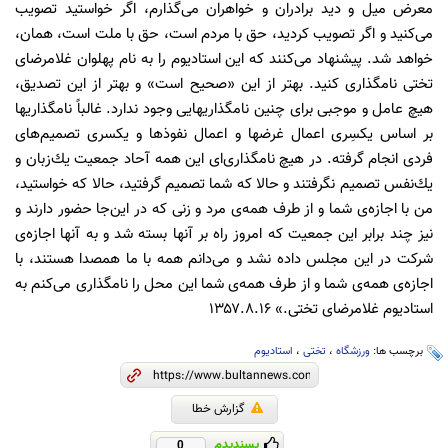
معرض میل و دید برادران و خواهران مى‌گذارم، اگر خواستید تصویب
مى‌كنید و اگر تصویب كردید، حق با مردم است، حق با ملت است، همان،
خواهد شد. پیشنهاد مى‌كنند كه این استادیوم را به نام پهلوان غلامرضاى
تختى نامگذارى كنید. بهتر از این «صحیح است» و بهتر از این تصدیق،
هیچ عامل و موجبى براى چنین نامگذاریهایى وجود ندارد. غالباً نامگذاریها
بر اساس یكسِرى اعمال غرضها و اعمال نفوذها و یكسرى تصمیم‌هاى
فردى انجام گرفته. در هیچ نامگذارى‌اى این همه آحاد جمعیت یك‌زبان و
یك‌نفس تصمیم نگرفتند و حالا كه شما تصمیم گرفتید، حالا كه خواستید،
من با اجازه‌ى شما و از طرف همه‌ى مرد و زنى كه در این‌جا حضور دارند و
نیز چند برابر این جمعیت كه امروز راه بر آنها بسته شد و به آنها اجازه‌ى
شركت در این مجلس داده نشد و مى‌دانم همه با ما همصدا هستند، با
اجازه‌ى همه‌ى شما و از طرف همه‌ى شما این محل را نامگذارى مى‌كنم به
استادیوم غلامرضاى تختى.» ۱۳۵۷.۸.۱۶
برچسب ها:
ورزشگاه
،
تختی
،
استادیوم
گزارش خطا
پسندیدم
0