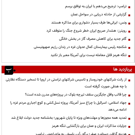
ترامپ: ترجیح می‌دهم با ایران به توافق برسم
گزارشی از حادثه دریایی در سواحل عمان
ونس: ایرانی‌ها طرف بسیار دشواری برای مذاکره هستند
رویترز: هشدار صریح ایران خطر شروع جنگ را متوقف کرد
گام جدید برای کاهش مصرف گاز در بخش خانگی
شکنجه رئیس بیمارستان کمال عدوان غزه در زندان رژیم صهیونیستی
تنگه هرمز قابل معامله نیست برای آمریکا معبر باز نکنید
پربازدید ها
از رانت‌ شرکتهای خودروساز و تاسیس شرکتهای تراستی در اروپا تا تسخیر دستگاه نظارتی
با چه هدفی صورت گرفته است
چرا قالب وافل جایگزین سقف تیرچه بلوک در پروژه‌های مدرن شده است؟
جهاد اسلامی: اسرائیل با چراغ سبز آمریکا، پروژه نسل‌کشی و کوچ اجباری مردم غزه را
ادامه می‌دهد
تمدید همه مجوزها و مهلت‌های ویژه تا پایان شهریور؛ بخشنامه جدید دولت ابلاغ شد
جزئیات مذاکرات ایران و عمان برای بازگشایی تنگه هرمز
هزینه گزاف، دستاورد صفر؛ برگه رأی، پاسخی به ماجراجویی ترامپ