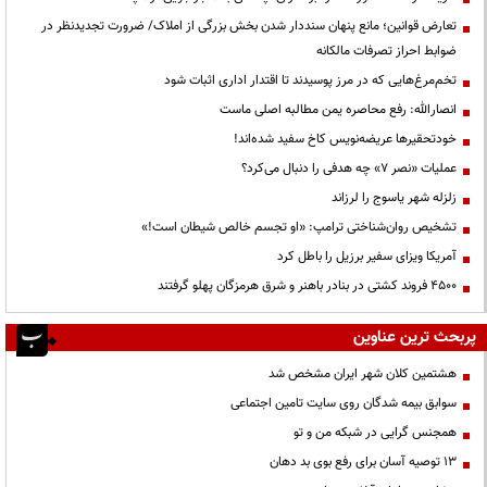
تعارض قوانین؛ مانع پنهان سنددار شدن بخش بزرگی از املاک/ ضرورت تجدیدنظر در
ضوابط احراز تصرفات مالکانه
تخم‌مرغ‌هایی که در مرز پوسیدند تا اقتدار اداری اثبات شود
انصارالله: رفع محاصره یمن مطالبه اصلی ماست
خودتحقیرها عریضه‌نویس کاخ سفید شده‌اند!
عملیات «نصر ۷» چه هدفی را دنبال می‌کرد؟
زلزله شهر یاسوج را لرزاند
تشخیص روان‌شناختی ترامپ: «او تجسم خالص شیطان است!»
آمریکا ویزای سفیر برزیل را باطل کرد
۴۵۰۰ فروند کشتی در بنادر باهنر و شرق هرمزگان پهلو گرفتند
پربحث ترین عناوین
هشتمین کلان شهر ایران مشخص شد
سوابق بیمه شدگان روی سایت تامین اجتماعی
همجنس گرایی در شبکه من و تو
13 توصیه آسان برای رفع بوی بد دهان