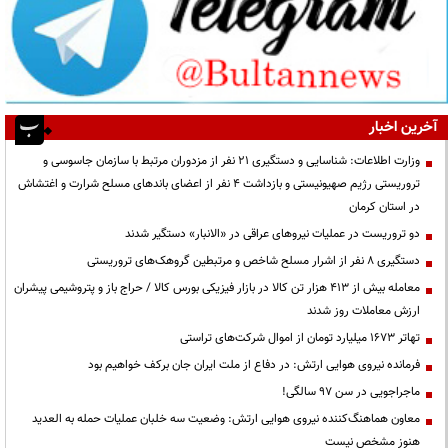
آخرین اخبار
وزارت اطلاعات: شناسایی و دستگیری ۲۱ نفر از مزدوران مرتبط با سازمان جاسوسی و
تروریستی رژیم صهیونیستی و بازداشت ۴ نفر از اعضای باندهای مسلح شرارت و اغتشاش
در استان کرمان
دو تروریست در عملیات نیروهای عراقی در «الانبار» دستگیر شدند
دستگیری ۸ نفر از اشرار مسلح شاخص و مرتبطین گروهک‌های تروریستی
معامله بیش از ۴۱۳ هزار تن کالا در بازار فیزیکی بورس کالا / حراج باز و پتروشیمی پیشران
ارزش معاملات روز شدند
تهاتر ۱۶۷۳ میلیارد تومان از اموال شرکت‌های تراستی
فرمانده نیروی هوایی ارتش: در دفاع از ملت ایران جان برکف خواهیم بود
ماجراجویی در سن ۹۷ سالگی!
معاون هماهنگ‌کننده نیروی هوایی ارتش: وضعیت سه خلبان عملیات حمله به العدید
هنوز مشخص نیست