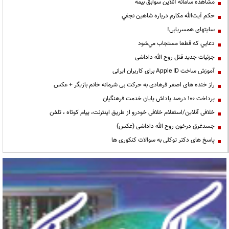
مشاهده سامانه آنلاين سوابق بیمه
حكم آيت‌الله مكارم درباره شاهين نجفي
سایتهای همسریابی!
دعايي كه قطعا مستجاب مي‌شود
جزئیات جدید قتل روح الله داداشی
آموزش ساخت Apple ID برای کاربران ایرانی
راز خنده های اصغر فرهادی به حرکت بی شرمانه خانم بازیگر + عکس
پرداخت ۱۰۰ درصد پاداش پایان خدمت فرهنگیان
خلافی آنلاین/استعلام خلافی خودرو از طریق اینترنت، پیام کوتاه ، تلفن
جسدغرق درخون روح الله داداشی (عکس)
پاسخ های دکتر توکلی به سوالات کنکوری ها