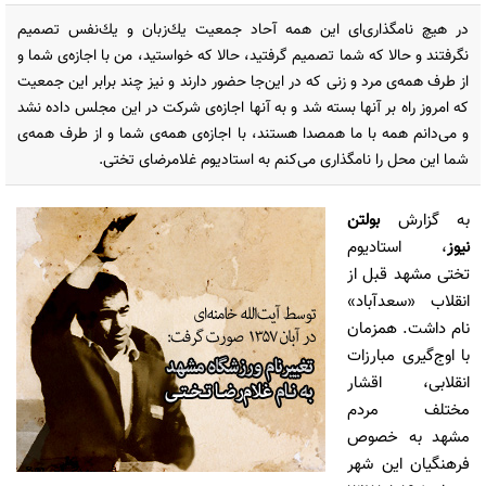
در هیچ نامگذارى‌اى این همه آحاد جمعیت یك‌زبان و یك‌نفس تصمیم
نگرفتند و حالا كه شما تصمیم گرفتید، حالا كه خواستید، من با اجازه‌ى شما و
از طرف همه‌ى مرد و زنى كه در این‌جا حضور دارند و نیز چند برابر این جمعیت
كه امروز راه بر آنها بسته شد و به آنها اجازه‌ى شركت در این مجلس داده نشد
و مى‌دانم همه با ما همصدا هستند، با اجازه‌ى همه‌ى شما و از طرف همه‌ى
شما این محل را نامگذارى مى‌كنم به استادیوم غلامرضاى تختى.
به گزارش
بولتن
نیوز
،
استادیوم
تختی مشهد قبل از
انقلاب «سعدآباد»
نام داشت. همزمان
با اوج‌گیری مبارزات
انقلابی، اقشار
مختلف مردم
مشهد به خصوص
فرهنگیان این شهر