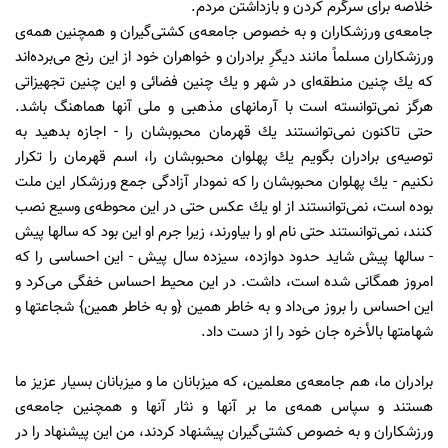
خلاصه براى سرگرم كردن و بازداشتن مردم.
جامعه‌ى ورزشكاران و به خصوص جامعه‌ى كشتى‌گیران و همچنین همه‌ى
ورزشكاران مسلماً مانند دیگرِ برادران و خواهران خود از این رنج مى‌برده‌اند
كه یك چنین منطقه‌اى در شهر و یك چنین فضائى و این چنین تجهیزاتى
هرگز نمى‌توانسته است با آرمانهاى مذهبى و ملى آنها هماهنگ باشد.
حتى تاكنون نمى‌توانستند یك قهرمان محبوبشان را - اجازه بدهید به
توصیه‌ى برادران بگویم یك پهلوان محبوبشان را، اسم قهرمان را تكرار
نكنیم - یك پهلوان محبوبشان را كه نمودار آزادگى جمع ورزشكار این ملت
بوده است، نمى‌توانستند از او یك عكس حتى در این محوطه‌ى وسیع نصب
كنند، نمى‌توانستند حتى نام او را بیاورند، زیرا جرم او این بود كه سالها پیش
- سالها پیش شاید حدود دوازده، سیزده سال پیش - این احساسى را كه
امروز همگانى شده است، داشت. در این محیط احساس خفگى مى‌كرد و
این احساس را بروز مى‌داد و به خاطر همین {و به خاطر همین‌} شجاعتها و
شهامتها بالأخره جان خود را از دست داد.
برادران ما، هم جامعه‌ى معلمین، كه میزبانان ما و میزبانان بسیار عزیز ما
هستند و سپاس همه‌ى ما بر آنها و نثار آنها و همچنین جامعه‌ى
ورزشكاران و به خصوص كشتى‌گیران پیشنهاد كردند، من این پیشنهاد را در