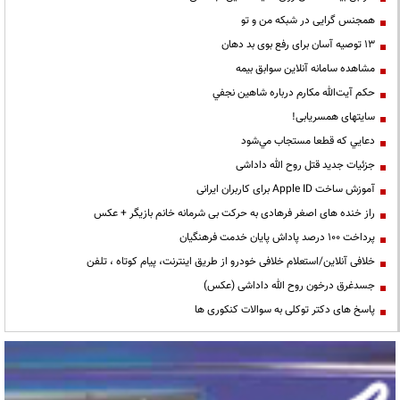
همجنس گرایی در شبکه من و تو
13 توصیه آسان برای رفع بوی بد دهان
مشاهده سامانه آنلاين سوابق بیمه
حكم آيت‌الله مكارم درباره شاهين نجفي
سایتهای همسریابی!
دعايي كه قطعا مستجاب مي‌شود
جزئیات جدید قتل روح الله داداشی
آموزش ساخت Apple ID برای کاربران ایرانی
راز خنده های اصغر فرهادی به حرکت بی شرمانه خانم بازیگر + عکس
پرداخت ۱۰۰ درصد پاداش پایان خدمت فرهنگیان
خلافی آنلاین/استعلام خلافی خودرو از طریق اینترنت، پیام کوتاه ، تلفن
جسدغرق درخون روح الله داداشی (عکس)
پاسخ های دکتر توکلی به سوالات کنکوری ها