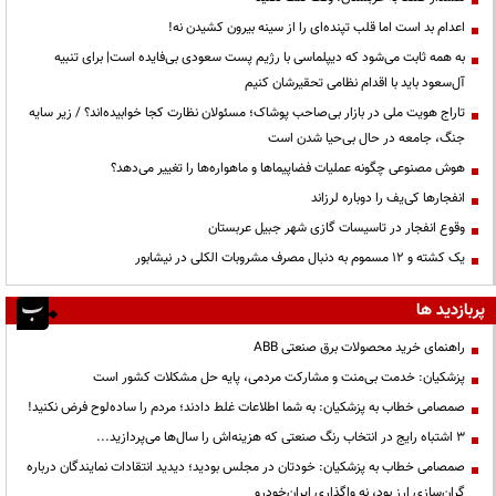
اعدام بد است اما قلب تپنده‌ای را از سینه بیرون کشیدن نه!
به همه ثابت می‌شود که دیپلماسی با رژیم پست سعودی بی‌فایده است| برای تنبیه
آل‌سعود باید با اقدام نظامی تحقیرشان کنیم
تاراج هویت ملی در بازار بی‌صاحب پوشاک؛ مسئولان نظارت کجا خوابیده‌اند؟ / زیر سایه
جنگ، جامعه در حال بی‌حیا شدن است
هوش مصنوعی چگونه عملیات فضاپیماها و ماهواره‌ها را تغییر می‌دهد؟
انفجارها کی‌یف را دوباره لرزاند
وقوع انفجار در تاسیسات گازی شهر جبیل عربستان
یک کشته و ۱۲ مسموم به دنبال مصرف مشروبات الکلی در نیشابور
پربازدید ها
راهنمای خرید محصولات برق صنعتی ABB
پزشکیان: خدمت بی‌منت و مشارکت مردمی، پایه حل مشکلات کشور است
صمصامی خطاب به پزشکیان: به شما اطلاعات غلط دادند؛ مردم را ساده‌لوح فرض نکنید!
3 اشتباه رایج در انتخاب رنگ صنعتی که هزینه‌اش را سال‌ها می‌پردازید...
صمصامی خطاب به پزشکیان: خودتان در مجلس بودید؛ دیدید انتقادات نمایندگان درباره
گران‌سازی ارز بود، نه واگذاری ایران‌خودرو