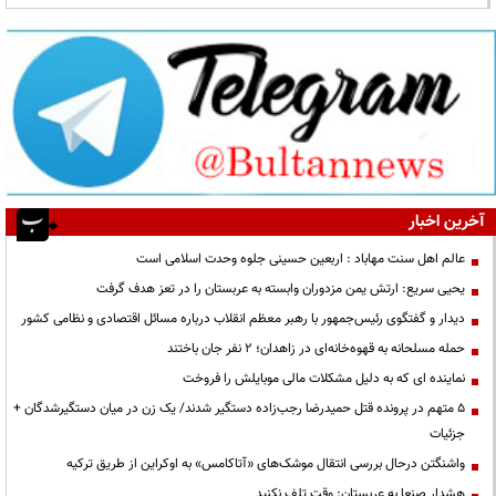
آخرین اخبار
عالم اهل سنت مهاباد : اربعین حسینی جلوه وحدت اسلامی است
یحیی سریع: ارتش یمن مزدوران وابسته به عربستان را در تعز هدف گرفت
دیدار و گفتگوی رئیس‌جمهور با رهبر معظم انقلاب درباره مسائل اقتصادی و نظامی کشور
حمله مسلحانه به قهوه‌خانه‌ای در زاهدان؛ ۲ نفر جان باختند
نماینده ای که به دلیل مشکلات مالی موبایلش را فروخت
۵ متهم در پرونده قتل حمیدرضا رجب‌زاده دستگیر شدند/ یک زن در میان دستگیرشدگان +
جزئیات
واشنگتن درحال بررسی انتقال موشک‌های «آتاکامس» به اوکراین از طریق ترکیه
هشدار صنعا به عربستان: وقت تلف نکنید