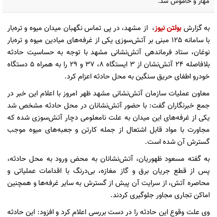
مهار و خاموش شد.
به گزارش
بولتن نیوز
،
از مشهد، در پی تماس نگهبان میدان میوه و تره‌بار
با سامانه 125 مبنی بر آتش‌سوزی یکی از غرفه‌های میادین میوه و تره‌بار
نوغان، ستاد فرماندهی آتش‌نشانی مشهد با توجه به حساسیت حادثه
بلافاصله 24 آتش‌نشان از 3 ایستگاه 8، 37 و 29 را به همراه 5 دستگاه
خودرو اطفای حریق سنگین به محل حادثه اعزام کرد.
معاون عملیات سازمان آتش‌نشانی مشهد ظهر امروز با اعلام این خبر در
جمع خبرنگاران گفت: با حضور آتش‌نشانان در محل حادثه مشخص شد
یکی از غرفه‌های این میدان به علت نامعلومی دچار آتش‌سوزی شده که
مجاورت با مواد قابل اشتعال از جمله کارتن و جعبه‌های میوه موجب
گسترش آن شده است.
به گفته مسعود ظهوریان، آتش‌نشانان به محض ورود به محل حادثه،
پس از قطع جریان برق و گاز مغازه، بی‌درنگ با اقدامات عملیاتی و
محاصره آتش، از سرایت آن پیش از گسترش به سایر غرفه‌ها و همچنین
اماکن تجاری مجاور جلوگیری کردند.
وی علت وقوع این حادثه را در دست بررسی اعلام کرد و افزود: این حادثه