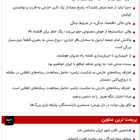
«چرا نباید از شما متنفر باشند؟»؛ پاسخ معنادار یک کاربر خارجی به قدرت و توانمندی
ایرانیان
جای خالی «اقتصاد جنگی» در شرایط جنگی
وقتی دیتاسنترها از هوش مصنوعی جلو می‌زنند؛ زنگ خطر برای اقتصاد AI
واکنش امام جمعه اردبیل به سخنان باقر خرازی: دروغ بستن به رهبری قطعاً جرم بسیار
بزرگی است
از خبرسازی تا جریان‌سازی نقشه راه مدیران هوشمند
بسنت مدعی شد: به زودی شاهد توافق با ایران خواهیم بود
اعتراف رسانه‌های خارجی به شکست ترامپ؛ حاصل مجاهدت رسانه‌های انقلابی در مقابله
با دروغ‌پراکنی دشمنان
اعتراف رسانه‌های خارجی به شکست ترامپ حاصل مجاهدت رسانه‌های انقلابی است
مبادا اختیار تنگه هرمز را به دشمن بدهید
اتاق پول دولت در دل بورس؛ مستمری بازنشستگان، وثیقه بازی بزرگ‌ها
پربحث ترین عناوین
هشتمین کلان شهر ایران مشخص شد
سوابق بیمه شدگان روی سایت تامین اجتماعی