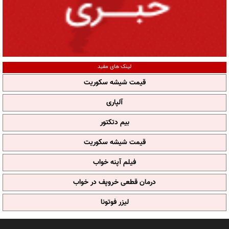
لینک های مفید
قیمت شیشه سکوریت
آلپاری
بیم دتکتور
قیمت شیشه سکوریت
فیلم آپنه خواب
درمان قطعی خروپف در خواب
لیزر فوتونا