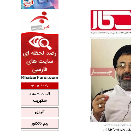
لینک های مفید
قیمت شیشه
سکوریت
آلپاری
بیم دتکتور