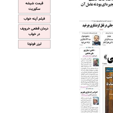
قیمت شیشه
سکوریت
فیلم آپنه خواب
درمان قطعی خروپف
در خواب
لیزر فوتونا