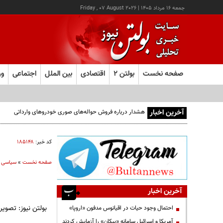
جمعه ۱۶ مرداد ۱۴۰۵
|
Friday , 07 August 2026
صفحه نخست
بولتن ۲
اقتصادی
بین الملل
اجتماعی
ور
آخرین اخبار
کد خبر:
۱۸۵۱۴۸
صفحه نخست
»
سیاسی
آخرین اخبار
بولتن نيوز: تصوير صفح
احتمال وجود حیات در اقیانوس مدفون «اروپا»
آمریکا و اسرائیل سامانه «پیکان» را آزمایش کردند