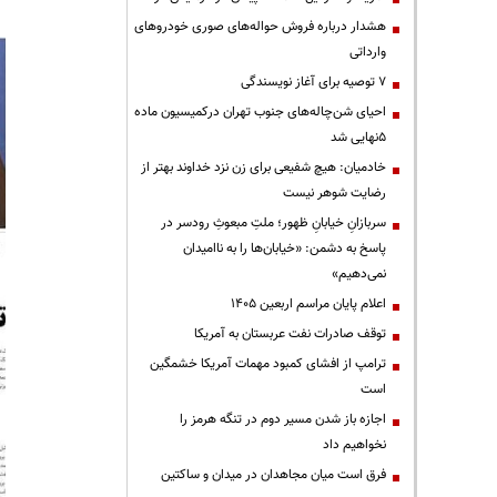
هشدار درباره فروش حواله‌های صوری خودروهای
وارداتی
۷ توصیه برای آغاز نویسندگی
احیای شن‌چاله‌های جنوب تهران درکمیسیون ماده
۵نهایی شد
خادمیان: هیچ شفیعی برای زن نزد خداوند بهتر از
رضایت شوهر نیست
سربازانِ خیابانِ ظهور؛ ملتِ مبعوثِ رودسر در
پاسخ به دشمن: «خیابان‌ها را به ناامیدان
نمی‌دهیم»
اعلام پایان مراسم اربعین ۱۴۰۵
توقف صادرات نفت عربستان به آمریکا
ترامپ از افشای کمبود مهمات آمریکا خشمگین
است
اجازه باز شدن مسیر دوم در تنگه هرمز را
نخواهیم داد
فرق است میان مجاهدان در میدان و ساکتین