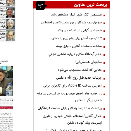
پربحث ترین عناوین
هشتمین کلان شهر ایران مشخص شد
سوابق بیمه شدگان روی سایت تامین اجتماعی
همجنس گرایی در شبکه من و تو
13 توصیه آسان برای رفع بوی بد دهان
مشاهده سامانه آنلاين سوابق بیمه
حكم آيت‌الله مكارم درباره شاهين نجفي
سایتهای همسریابی!
دعايي كه قطعا مستجاب مي‌شود
جزئیات جدید قتل روح الله داداشی
آموزش ساخت Apple ID برای کاربران ایرانی
راز خنده های اصغر فرهادی به حرکت بی شرمانه
خانم بازیگر + عکس
پرداخت ۱۰۰ درصد پاداش پایان خدمت فرهنگیان
خلافی آنلاین/استعلام خلافی خودرو از طریق
اینترنت، پیام کوتاه ، تلفن
جسدغرق درخون روح الله داداشی (عکس)