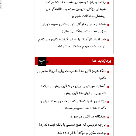
یکصد و پنجاه و سومین شب خدمت؛ موکب
شهدای رزکان، تریبون مردم و مطالبه‌گر حل
ریشه‌ای مشکلات شهری
هشدار حاجی دلیگانی درباره تغییر سهم دریای
خزر و مخالفت با واگذاری امتیاز
باید افراد کارآمدتر را به کار گرفت/ کاری می کنیم
در معیشت مردم مشکلی پیش نیاید
پربازدید ها
تنگه هرمز قابل معامله نیست برای آمریکا معبر باز
نکنید
گستره امپراتوری ایران در ۵ قرن پیش از میلاد؛
تصویری از ایران ۲۵ قرن پیش
پزشکیان: تنها کسانی که در خیابان بودند ایران را
نگه نداشتند همه سهیم هستند
میانکاله در آتش می‌سوزد
پارچه فروشی که هیچ نسبتی با بانک آینده ندارد!
وحدت مکرّراً و مؤکّداً تذکر داده شد