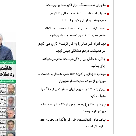
ماجرای نصب سنگ مزار اکبر عبدی چیست؟
بحران اینفانتینو؛ از طرح جنجالی تا اتهام
باج‌خواهی و قربانی کردن اسپانیا
دست نزنید؛ لمس نوزاد حیات وحش می‌تواند
منجر به رد شدنشان توسط مادرشان شود
باید افراد کارآمدتر را به کار گرفت/ کاری می کنیم
در معیشت مردم مشکلی پیش نیاید
چاقی به دلیل بی‌ارادگی نیست؛ مغز می‌خواهد
چاق بمانیم!
موکب شهدای رزکان؛ ۱۵۲ شب همدلی، خدمت و
میزبانی از مردم ولایت‌مدار شهریار
رویترز: هشدار صریح ایران خطر شروع جنگ را
متوقف کرد
پل شهرستان پل‌سفید پس از ۲۵ سال به مرحله
بهره‌برداری رسید
پیامدهای کنوانسیون خزر از واگذاری بحرین هم
زیان‌بارتر است