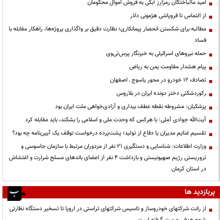
امید مالباختگان رمزارز آبکی به فروش اموال محکومان
از التماس تا فروپاشی هژمونی دلار
مطالبه برای شکستن انحصار پیمانکاری؛ نظارت دقیق بر واگذاری پروژه‌ها، راهکار مقابله با
فساد
حمله نیروهای اسرائیلی به خبرنگار پرس‌تی‌وی
پیام هشدار مقاومت یمن به ریاض
تصادف ۱۲ خودرو در محور یاسوج ـ اصفهان
رکوردشکنی دختر دونده ایران در بلاروس
پزشکیان: مشروطه نقطه عطف بیداری و آزادی‌خواهی ملت ایران بود
آیت‌الله جوادی آملی: با هرکس که وحدت ملی و اسلامی را بشکند، باید مقابله کرد
تقسیم غنایم مدیران یا دفاع از تولید؛ پشت‌پرده درخواست توقف یک آیین‌نامه چه بود؟
وزارت اطلاعات: شناسایی و دستگیری ۲۱ نفر از مزدوران مرتبط با سازمان جاسوسی و
تروریستی رژیم صهیونیستی و بازداشت ۴ نفر از اعضای باندهای مسلح شرارت و اغتشاش
در استان کرمان
پربازدید ها
از رانت‌ شرکتهای خودروساز و تاسیس شرکتهای تراستی در اروپا تا تسخیر دستگاه نظارتی
با چه هدفی صورت گرفته است