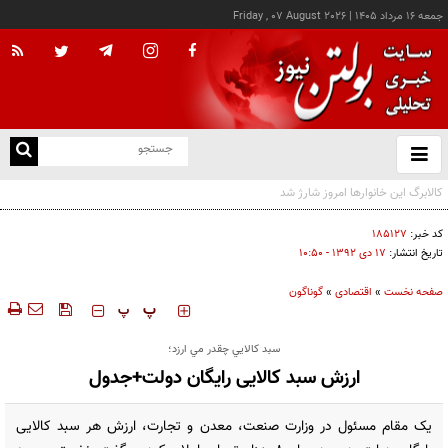
جمعه ۱۶ مرداد ۱۴۰۵
|
Friday , 07 August 2026
از
و
ته
ن
نو
کد خبر:
۱۸۵۱۲۷
تاریخ انتشار:
۱۷ دی ۱۳۹۲ - ۱۰:۵۰
صفحه نخست
»
اقتصادی
»
گوناگون
‍‍‍ پ
پ
سبد كالايي چقدر مي ارزد؛
ارزش سبد کالایی رایگان دولت+جدول
یک مقام مسئول در وزارت صنعت، معدن و تجارت، ارزش هر سبد کالایی