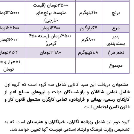
3500
تومان (قیمت
برنج
10
کیلوگرم
متوسط برنج‌های
35000
توما
خارجی)
مرغ
4
کیلوگرم
6400
تومان
25600
توما
پنیر
3500
تومان (بسته 450
800
گرم
6600
تومان
بسته‌بندی
گرمی)
تخم مرغ
1.8
کیلوگرم
3980
تومان
7164
توما
81
هزار
مجموع
تومان
مشمولان دریافت این سبد کالایی شامل سه گروه است که گروه اول
شامل تمامی شاغلان و بازنشستگان دولت و نیروهای مسلح اعم از
کارکنان رسمی، پیمانی و قراردادی، تمامی کارگران مشمول قانون کار و
قانون تامین اجتماعی
است.
گروه دوم نیز
شامل روزنامه نگاران، خبرنگاران و هنرمندان
است که به
تشخیص وزارت فرهنگ و ارشاد اسلامی فهرست آنها تعیین خواهد شد.