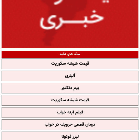
لینک های مفید
قیمت شیشه سکوریت
آلپاری
بیم دتکتور
قیمت شیشه سکوریت
فیلم آپنه خواب
درمان قطعی خروپف در خواب
لیزر فوتونا