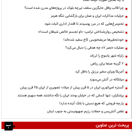
چرا قالب وافل جایگزین سقف تیرچه بلوک در پروژه‌های مدرن شده است؟
جزئیات مذاکرات ایران و عمان برای بازگشایی تنگه هرمز
تخم‌مرغ‌هایی که در مرز پوسیدند تا اقتدار اداری اثبات شود
تشخیص روان‌شناختی ترامپ: «او تجسم خالص شیطان است!»
خودتحقیرها عریضه‌نویس کاخ سفید شده‌اند!
عملیات «نصر ۷» چه هدفی را دنبال می‌کرد؟
زلزله شهر یاسوج را لرزاند
۲ گزینه صنعا برای ریاض
آمریکا ویزای سفیر برزیل را باطل کرد
میانکاله در آتش می‌سوزد
گستره امپراتوری ایران در ۵ قرن پیش از میلاد؛ تصویری از ایران ۲۵ قرن پیش
پزشکیان: تنها کسانی که در خیابان بودند ایران را نگه نداشتند همه سهیم هستند
پارچه فروشی که هیچ نسبتی با بانک آینده ندارد!
نقض آتش‌بس و حملات رژیم صهیونیستی به جنوب لبنان
پربحث ترین عناوین