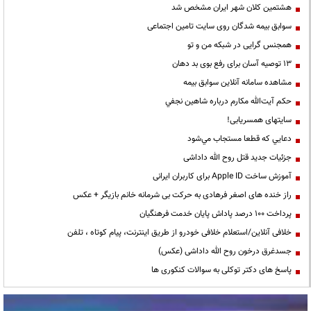
هشتمین کلان شهر ایران مشخص شد
سوابق بیمه شدگان روی سایت تامین اجتماعی
همجنس گرایی در شبکه من و تو
13 توصیه آسان برای رفع بوی بد دهان
مشاهده سامانه آنلاين سوابق بیمه
حكم آيت‌الله مكارم درباره شاهين نجفي
سایتهای همسریابی!
دعايي كه قطعا مستجاب مي‌شود
جزئیات جدید قتل روح الله داداشی
آموزش ساخت Apple ID برای کاربران ایرانی
راز خنده های اصغر فرهادی به حرکت بی شرمانه خانم بازیگر + عکس
پرداخت ۱۰۰ درصد پاداش پایان خدمت فرهنگیان
خلافی آنلاین/استعلام خلافی خودرو از طریق اینترنت، پیام کوتاه ، تلفن
جسدغرق درخون روح الله داداشی (عکس)
پاسخ های دکتر توکلی به سوالات کنکوری ها