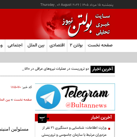
پنجشنبه ۱۵ مرداد ۱۴۰۵
|
Thursday , 06 August 2026
صفحه نخست
بولتن ۲
اقتصادی
بین الملل
اجتماعی
ور
آخرین اخبار
دو تروریست در عملیات نیروهای عراقی در «الانبار» دستگیر شدند
کد خبر:
۱۸۵۰۷۰
صفحه نخست
»
بین المل
آخرین اخبار
وزارت اطلاعات: شناسایی و دستگیری ۲۱ نفر از
مسئولین امنیتی
مزدوران مرتبط با سازمان جاسوسی و تروریستی