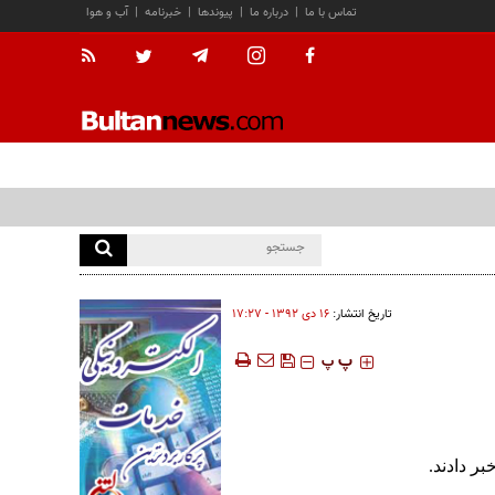
تماس با ما
|
درباره ما
|
پیوندها
|
خبرنامه
|
آب و هوا
تاریخ انتشار:
۱۶ دی ۱۳۹۲ - ۱۷:۲۷
‍‍‍ پ
پ
بر دادند
.