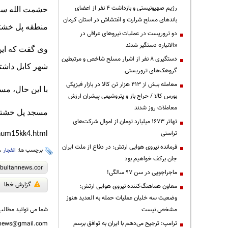
رژیم صهیونیستی و بازداشت ۴ نفر از اعضای
حشمت الله ستان
باندهای مسلح شرارت و اغتشاش در استان کرمان
منطقه پل خشتی
دو تروریست در عملیات نیروهای عراقی در
«الانبار» دستگیر شدند
وی گفت که این
دستگیری ۸ نفر از اشرار مسلح شاخص و مرتبطین
شهر کابل داشته
گروهک‌های تروریستی
معامله بیش از ۴۱۳ هزار تن کالا در بازار فیزیکی
با این حال، مس
بورس کالا / حراج باز و پتروشیمی پیشران ارزش
معاملات روز شدند
مسجد پل خشتی 
تهاتر ۱۶۷۳ میلیارد تومان از اموال شرکت‌های
تراستی
num15kk4.html
فرمانده نیروی هوایی ارتش: در دفاع از ملت ایران
برچسب ها:
انفجار
،
جان برکف خواهیم بود
ماجراجویی در سن ۹۷ سالگی!
گزارش خطا
معاون هماهنگ‌کننده نیروی هوایی ارتش:
وضعیت سه خلبان عملیات حمله به العدید هنوز
مشخص نیست
شما می توانید مطالب 
ترامپ: ترجیح می‌دهم با ایران به توافق برسم
nnews@gmail.com