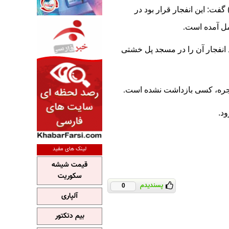
ت: این انفجار قرار بود در
مل آمده است
.
انفجار آن را در مسجد پل خشتی
منفجره، کسی بازداشت نشده است
.
د.
لینک های مفید
قیمت شیشه
سکوریت
پسندیدم
0
آلپاری
بیم دتکتور