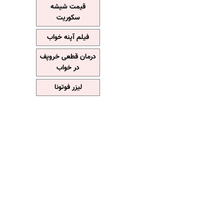
قیمت شیشه
سکوریت
فیلم آپنه خواب
درمان قطعی خروپف
در خواب
لیزر فوتونا