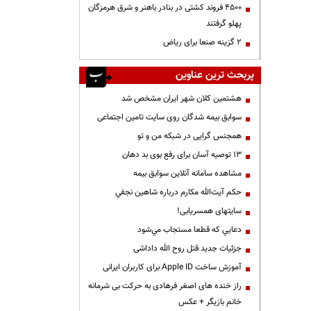
۴۵۰۰ فروند کشتی در بنادر باهنر و شرق هرمزگان
پهلو گرفتند
۲ گزینه صنعا برای ریاض
پربحث ترین عناوین
هشتمین کلان شهر ایران مشخص شد
سوابق بیمه شدگان روی سایت تامین اجتماعی
همجنس گرایی در شبکه من و تو
13 توصیه آسان برای رفع بوی بد دهان
مشاهده سامانه آنلاين سوابق بیمه
حكم آيت‌الله مكارم درباره شاهين نجفي
سایتهای همسریابی!
دعايي كه قطعا مستجاب مي‌شود
جزئیات جدید قتل روح الله داداشی
آموزش ساخت Apple ID برای کاربران ایرانی
راز خنده های اصغر فرهادی به حرکت بی شرمانه
خانم بازیگر + عکس