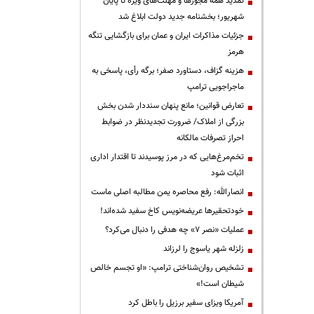
تمدید همه مجوزها و مهلت‌های ویژه تا پایان
شهریور؛ بخشنامه جدید دولت ابلاغ شد
جزئیات مذاکرات ایران و عمان برای بازگشایی تنگه
هرمز
هزینه گزاف، دستاورد صفر؛ برگه رأی، پاسخی به
ماجراجویی ترامپ
تعارض قوانین؛ مانع پنهان سنددار شدن بخش
بزرگی از املاک/ ضرورت تجدیدنظر در ضوابط
احراز تصرفات مالکانه
تخم‌مرغ‌هایی که در مرز پوسیدند تا اقتدار اداری
اثبات شود
انصارالله: رفع محاصره یمن مطالبه اصلی ماست
خودتحقیرها عریضه‌نویس کاخ سفید شده‌اند!
عملیات «نصر ۷» چه هدفی را دنبال می‌کرد؟
زلزله شهر یاسوج را لرزاند
تشخیص روان‌شناختی ترامپ: «او تجسم خالص
شیطان است!»
آمریکا ویزای سفیر برزیل را باطل کرد