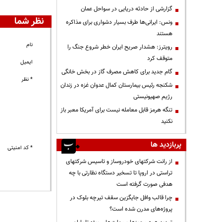
گزارشی از حادثه دریایی در سواحل عمان
نظر شما
ونس: ایرانی‌ها طرف بسیار دشواری برای مذاکره
هستند
نام
رویترز: هشدار صریح ایران خطر شروع جنگ را
متوقف کرد
ایمیل
گام جدید برای کاهش مصرف گاز در بخش خانگی
* نظر
شکنجه رئیس بیمارستان کمال عدوان غزه در زندان
رژیم صهیونیستی
تنگه هرمز قابل معامله نیست برای آمریکا معبر باز
نکنید
پربازدید ها
* کد امنیتی
از رانت‌ شرکتهای خودروساز و تاسیس شرکتهای
تراستی در اروپا تا تسخیر دستگاه نظارتی با چه
هدفی صورت گرفته است
چرا قالب وافل جایگزین سقف تیرچه بلوک در
پروژه‌های مدرن شده است؟