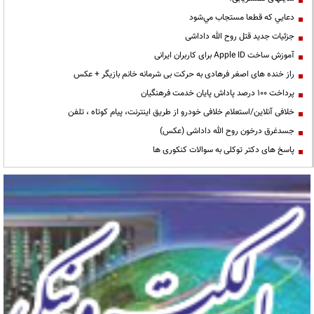
دعايي كه قطعا مستجاب مي‌شود
جزئیات جدید قتل روح الله داداشی
آموزش ساخت Apple ID برای کاربران ایرانی
راز خنده های اصغر فرهادی به حرکت بی شرمانه خانم بازیگر + عکس
پرداخت ۱۰۰ درصد پاداش پایان خدمت فرهنگیان
خلافی آنلاین/استعلام خلافی خودرو از طریق اینترنت، پیام کوتاه ، تلفن
جسدغرق درخون روح الله داداشی (عکس)
پاسخ های دکتر توکلی به سوالات کنکوری ها