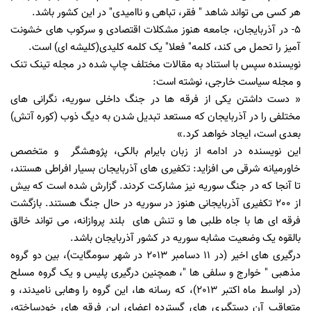
هر کسی می تواند شاهد " فقر، تباهی و ناامیدی" در این کشور باشد.
5- در آذربایجان، جامعه هنوز مشکلات اقتصادی و سرکوب های خشونت
آمیز را تحمل می کند، کلمه" فعلا" یک کلمه کلیدی(کلیشه ای) است.
نویسنده سپس با استناد به مقالات مختلف چاپ شده در مجله تینک تنک
و مجله سیاست خارجی، نوشته است:
« دست داشتن یکی از فرقه ها در جنگ داخلی سوریه، نگرانی های
مختلفی را در آذربایجان که مستعد تبدیل شدن به دیگ ذوب (کوره آتش)
بعدی است، ایجاد خواهد کرد.»
این نویسنده در ادامه از زبان بایرام بالکی، پژوهشگر و متخصص
خاورمیانه شرقی می افزاید: تکفیری های آذربایجان بسیار افراطی هستند،
تا آنجا که در جنگ سوریه نیز مشارکت کردند. گزارش شده است که بیش
از 200 تکفیری آذربایجانی هنوز در سوریه در حال جنگ هستند. بازگشت
فرقه ای ها با جاه طلبی ها و تنش های بلند پروازانه، می تواند خالق
بالقوه یک وضعیت مشابه سوریه در کشور آذربایجان باشد.
درگیری های اخیر (در 11 دسامبر 2013 در شهر سومگایت)، بین دو گروه
مذهبی " خوارج و سلفی ها "، همچنین درگیری پلیس و یک گروه مسلح
(در اواسط ماه اکتبر 2013)، که رسانه ها، این گروه را وهابی نامیدند، و
متعاقب آن دستگیری های گسترده اعضای این فرقه های خودساخته،