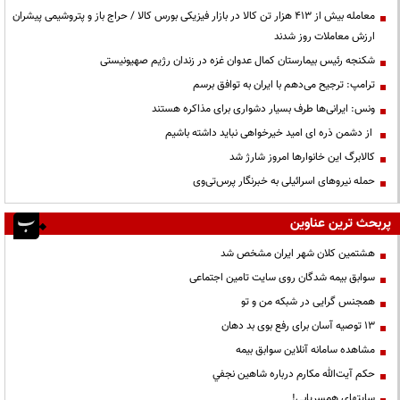
معامله بیش از ۴۱۳ هزار تن کالا در بازار فیزیکی بورس کالا / حراج باز و پتروشیمی پیشران
ارزش معاملات روز شدند
شکنجه رئیس بیمارستان کمال عدوان غزه در زندان رژیم صهیونیستی
ترامپ: ترجیح می‌دهم با ایران به توافق برسم
ونس: ایرانی‌ها طرف بسیار دشواری برای مذاکره هستند
از دشمن ذره ای امید خیرخواهی نباید داشته باشیم
کالابرگ این خانوارها امروز شارژ شد
حمله نیروهای اسرائیلی به خبرنگار پرس‌تی‌وی
پربحث ترین عناوین
هشتمین کلان شهر ایران مشخص شد
سوابق بیمه شدگان روی سایت تامین اجتماعی
همجنس گرایی در شبکه من و تو
13 توصیه آسان برای رفع بوی بد دهان
مشاهده سامانه آنلاين سوابق بیمه
حكم آيت‌الله مكارم درباره شاهين نجفي
سایتهای همسریابی!