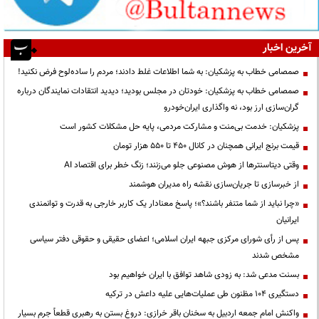
آخرین اخبار
صمصامی خطاب به پزشکیان: به شما اطلاعات غلط دادند؛ مردم را ساده‌لوح فرض نکنید!
صمصامی خطاب به پزشکیان: خودتان در مجلس بودید؛ دیدید انتقادات نمایندگان درباره
گران‌سازی ارز بود، نه واگذاری ایران‌خودرو
پزشکیان: خدمت بی‌منت و مشارکت مردمی، پایه حل مشکلات کشور است
قیمت‌ برنج ایرانی همچنان در کانال ۴۵۰ تا ۵۵۰ هزار تومان
وقتی دیتاسنترها از هوش مصنوعی جلو می‌زنند؛ زنگ خطر برای اقتصاد AI
از خبرسازی تا جریان‌سازی نقشه راه مدیران هوشمند
«چرا نباید از شما متنفر باشند؟»؛ پاسخ معنادار یک کاربر خارجی به قدرت و توانمندی
ایرانیان
پس از رأی شورای مرکزی جبهه ایران اسلامی؛ اعضای حقیقی و حقوقی دفتر سیاسی
مشخص شدند
بسنت مدعی شد: به زودی شاهد توافق با ایران خواهیم بود
دستگیری ۱۰۴ مظنون طی عملیات‌هایی علیه داعش در ترکیه
واکنش امام جمعه اردبیل به سخنان باقر خرازی: دروغ بستن به رهبری قطعاً جرم بسیار