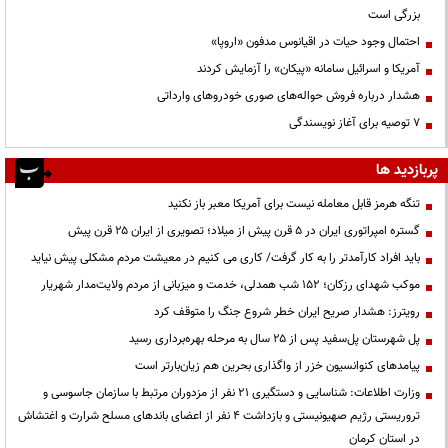
بزرگی است
احتمال وجود حیات در اقیانوس مدفون «اروپا»
آمریکا و اسرائیل سامانه «پیکان» را آزمایش کردند
هشدار درباره فروش حواله‌های صوری خودروهای وارداتی
۷ توصیه برای آغاز نویسندگی
پربازدید ها
تنگه هرمز قابل معامله نیست برای آمریکا معبر باز نکنید
گستره امپراتوری ایران در ۵ قرن پیش از میلاد؛ تصویری از ایران ۲۵ قرن پیش
باید افراد کارآمدتر را به کار گرفت/ کاری می کنیم در معیشت مردم مشکلی پیش نیاید
موکب شهدای رزکان؛ ۱۵۲ شب همدلی، خدمت و میزبانی از مردم ولایت‌مدار شهریار
رویترز: هشدار صریح ایران خطر شروع جنگ را متوقف کرد
پل شهرستان پل‌سفید پس از ۲۵ سال به مرحله بهره‌برداری رسید
پیامدهای کنوانسیون خزر از واگذاری بحرین هم زیان‌بارتر است
وزارت اطلاعات: شناسایی و دستگیری ۲۱ نفر از مزدوران مرتبط با سازمان جاسوسی و
تروریستی رژیم صهیونیستی و بازداشت ۴ نفر از اعضای باندهای مسلح شرارت و اغتشاش
در استان کرمان