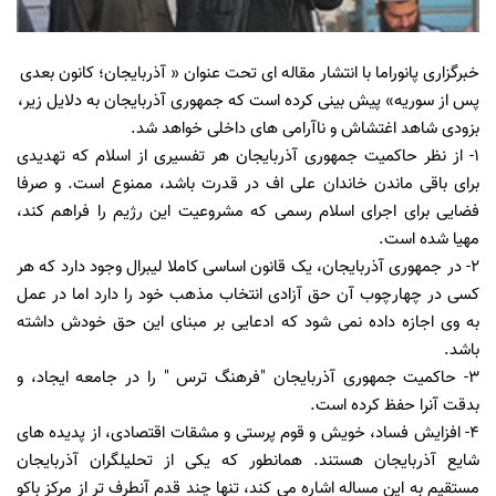
خبرگزاری پانوراما با انتشار مقاله ای تحت عنوان « آذربایجان؛ کانون بعدی
پس از سوریه» پیش بینی کرده است که جمهوری آذربایجان به دلایل زیر،
بزودی شاهد اغتشاش و ناآرامی های داخلی خواهد شد.
1- از نظر حاکمیت جمهوری آذربایجان هر تفسیری از اسلام که تهدیدی
برای باقی ماندن خاندان علی اف در قدرت باشد، ممنوع است. و صرفا
فضایی برای اجرای اسلام رسمی که مشروعیت این رژیم را فراهم کند،
مهیا شده است.
2- در جمهوری آذربایجان، یک قانون اساسی کاملا لیبرال وجود دارد که هر
کسی در چهارچوب آن حق آزادی انتخاب مذهب خود را دارد اما در عمل
به وی اجازه داده نمی شود که ادعایی بر مبنای این حق خودش داشته
باشد.
3- حاکمیت جمهوری آذربایجان "فرهنگ ترس " را در جامعه ایجاد، و
بدقت آنرا حفظ کرده است.
4- افزایش فساد، خویش و قوم پرستی و مشقات اقتصادی، از پدیده های
شایع آذربایجان هستند. همانطور که یکی از تحلیلگران آذربایجان
مستقیم به این مساله اشاره می کند، تنها چند قدم آنطرف تر از مرکز باکو