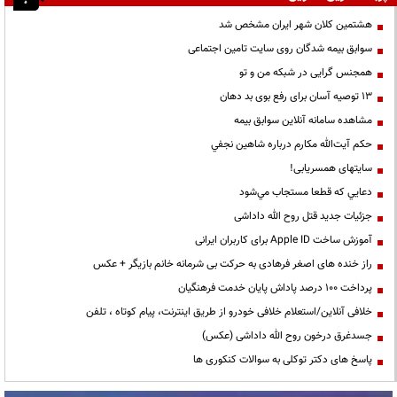
هشتمین کلان شهر ایران مشخص شد
سوابق بیمه شدگان روی سایت تامین اجتماعی
همجنس گرایی در شبکه من و تو
13 توصیه آسان برای رفع بوی بد دهان
مشاهده سامانه آنلاين سوابق بیمه
حكم آيت‌الله مكارم درباره شاهين نجفي
سایتهای همسریابی!
دعايي كه قطعا مستجاب مي‌شود
جزئیات جدید قتل روح الله داداشی
آموزش ساخت Apple ID برای کاربران ایرانی
راز خنده های اصغر فرهادی به حرکت بی شرمانه خانم بازیگر + عکس
پرداخت ۱۰۰ درصد پاداش پایان خدمت فرهنگیان
خلافی آنلاین/استعلام خلافی خودرو از طریق اینترنت، پیام کوتاه ، تلفن
جسدغرق درخون روح الله داداشی (عکس)
پاسخ های دکتر توکلی به سوالات کنکوری ها