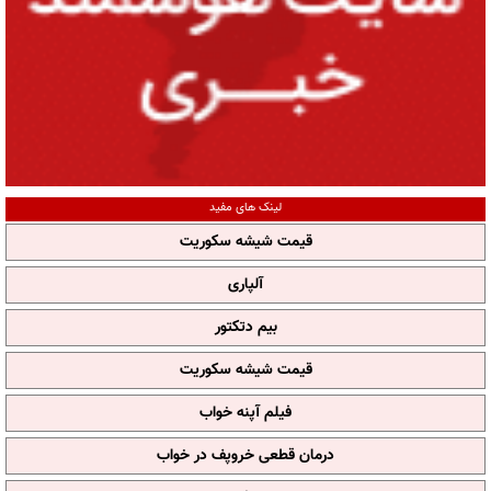
لینک های مفید
قیمت شیشه سکوریت
آلپاری
بیم دتکتور
قیمت شیشه سکوریت
فیلم آپنه خواب
درمان قطعی خروپف در خواب