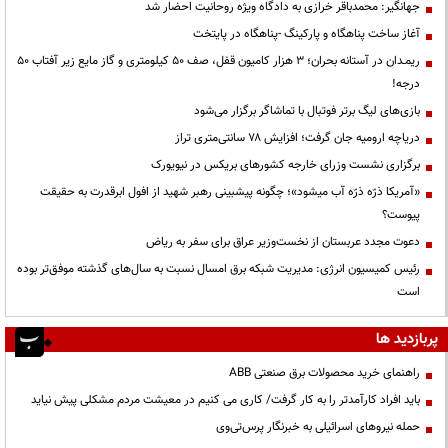
جهانگیر: محمدباقر خرازی به دادگاه ویژه روحانیت احضار شد
آغاز ساخت پناهگاه و پارکینگ -پناهگاه در پایتخت
ریمـدان در آستانه بحران؛ ۳ هزار کامیون قفل، صف ۵۰ کیلومتری و گاز مایع زیر آفتاب ۵۰
درجه!
بازی‌های لیگ برتر فوتبال با تماشاگر برگزار می‌شود
دریاچه ارومیه جان گرفت؛ افزایش ۷۸ سانتی‌متری تراز
برگزاری نشست وزرای خارجه کشورهای بریکس در نیویورک
«آمریکا ذرّه ذرّه آب میشود»؛ چگونه پیشبینی رهبر شهید از افول ابرقدرت به حقیقت
پیوست؟
دعوت مجدد عربستان از نخست‌وزیر عراق برای سفر به ریاض
رئیس کمیسیون انرژی: مدیریت شبکه برق امسال نسبت به سال‌های گذشته موفق‌تر بوده
است
پربازدید ها
راهنمای خرید محصولات برق صنعتی ABB
باید افراد کارآمدتر را به کار گرفت/ کاری می کنیم در معیشت مردم مشکلی پیش نیاید
حمله نیروهای اسرائیلی به خبرنگار پرس‌تی‌وی