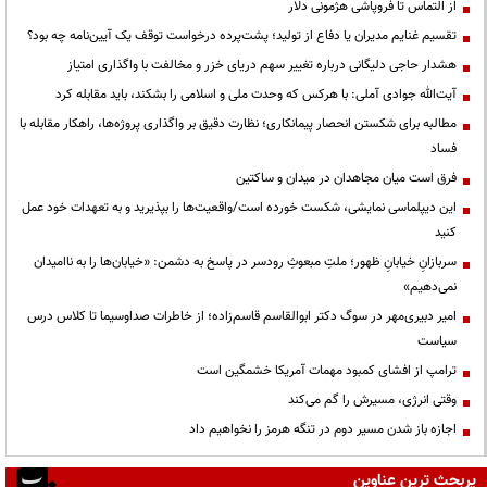
از التماس تا فروپاشی هژمونی دلار
تقسیم غنایم مدیران یا دفاع از تولید؛ پشت‌پرده درخواست توقف یک آیین‌نامه چه بود؟
هشدار حاجی دلیگانی درباره تغییر سهم دریای خزر و مخالفت با واگذاری امتیاز
آیت‌الله جوادی آملی: با هرکس که وحدت ملی و اسلامی را بشکند، باید مقابله کرد
مطالبه برای شکستن انحصار پیمانکاری؛ نظارت دقیق بر واگذاری پروژه‌ها، راهکار مقابله با
فساد
فرق است میان مجاهدان در میدان و ساکتین
این دیپلماسی نمایشی، شکست خورده است/واقعیت‌ها را بپذیرید و به تعهدات خود عمل
کنید
سربازانِ خیابانِ ظهور؛ ملتِ مبعوثِ رودسر در پاسخ به دشمن: «خیابان‌ها را به ناامیدان
نمی‌دهیم»
امیر دبیری‌مهر در سوگ دکتر ابوالقاسم قاسم‌زاده؛ از خاطرات صداوسیما تا کلاس درس
سیاست
ترامپ از افشای کمبود مهمات آمریکا خشمگین است
وقتی انرژی، مسیرش را گم می‌کند
اجازه باز شدن مسیر دوم در تنگه هرمز را نخواهیم داد
پربحث ترین عناوین