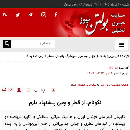
شنبه ۱۷ مرداد ۱۴۰۵
|
Saturday , 08 August 2026
از
و
ته
فولاد غدیر نی‌ریز به جمع چهار تیم برتر سوپرلیگ والیبال استان فارس صعود کرد
ن
نو
کد خبر:
۱۸۵۰۱۸
تاریخ انتشار:
۱۶ دی ۱۳۹۲ - ۱۶:۲۹
صفحه نخست
»
ورزشی
»
لیگ برتر فوتبال ایران
‍‍‍ پ
پ
نکونام: از قطر و چین پیشنهاد دارم
کاپیتان تیم ملی فوتبال ایران و هافبک میانی استقلال با تایید دریافت دو
پیشنهاد از تیم‌های قطری و چینی جدایی‌اش از جمع آبی‌پوشان را به آینده