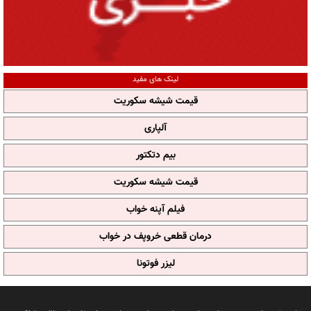
لینک های مفید
قیمت شیشه سکوریت
آلپاری
بیم دتکتور
قیمت شیشه سکوریت
فیلم آپنه خواب
درمان قطعی خروپف در خواب
لیزر فوتونا