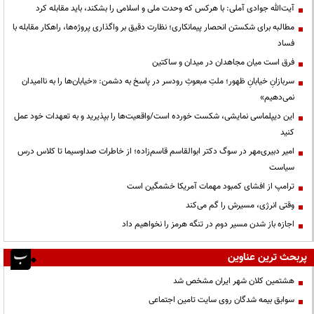
آیت‌الله جوادی آملی: با هرکس که وحدت ملی و اسلامی را بشکند، باید مقابله کرد
مطالبه برای شکستن انحصار پیمانکاری؛ نظارت دقیق بر واگذاری پروژه‌ها، راهکار مقابله با
فساد
فرق است میان مجاهدان در میدان و ساکتین
سربازانِ خیابانِ ظهور؛ ملتِ مبعوثِ رودسر در پاسخ به دشمن: «خیابان‌ها را به ناامیدان
نمی‌دهیم»
این دیپلماسی نمایشی، شکست خورده است/واقعیت‌ها را بپذیرید و به تعهدات خود عمل
کنید
امیر دبیری‌مهر در سوگ دکتر ابوالقاسم قاسم‌زاده؛ از خاطرات صداوسیما تا کلاس درس
سیاست
ترامپ از افشای کمبود مهمات آمریکا خشمگین است
وقتی انرژی، مسیرش را گم می‌کند
اجازه باز شدن مسیر دوم در تنگه هرمز را نخواهیم داد
پربحث ترین عناوین
هشتمین کلان شهر ایران مشخص شد
سوابق بیمه شدگان روی سایت تامین اجتماعی