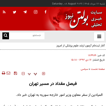
شنبه ۱۷ مرداد ۱۴۰۵
|
Saturday , 08 August 2026
از
و
ته
آغاز ثبت‌نام آزمون ارشد علوم پزشکی از امروز
ن
نو
کد خبر:
۱۸۴۹۸۹
تاریخ انتشار:
۱۶ دی ۱۳۹۲ - ۱۵:۱۸
صفحه نخست
»
سیاسی
‍‍‍ پ
پ
فیصل مقداد در مسیر تهران
المیادین از سفر معاون وزیر امور خارجه سوریه به تهران خبر داد.