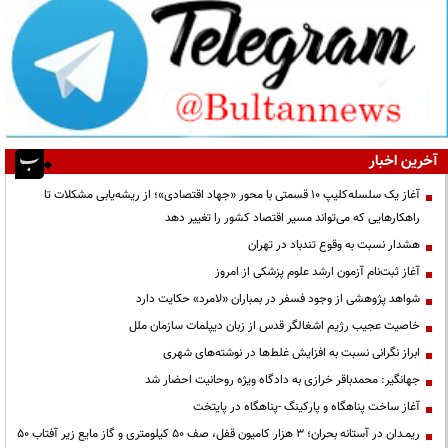
آخرین اخبار
آغاز یک سلسله‌کلیپ ۱۰ قسمتی با محور «جهاد اقتصادی»؛ از ریشه‌یابی مشکلات تا
راهکارهایی که می‌تواند مسیر اقتصاد کشور را تغییر دهد
هشدار نسبت به وقوع تندباد در تهران
آغاز ثبت‌نام آزمون ارشد علوم پزشکی از امروز
شواهد پژوهشی از وجود فسفر در بمباران «لامرد» حکایت دارد
خاصیت عجیب رژیم اشغالگر قدس از زبان دیپلمات سازمان ملل
ابراز نگرانی نسبت به افزایش غلط‌ها در نوشته‌های شهری
جهانگیر: محمدباقر خرازی به دادگاه ویژه روحانیت احضار شد
آغاز ساخت پناهگاه و پارکینگ -پناهگاه در پایتخت
ریمـدان در آستانه بحران؛ ۳ هزار کامیون قفل، صف ۵۰ کیلومتری و گاز مایع زیر آفتاب ۵۰