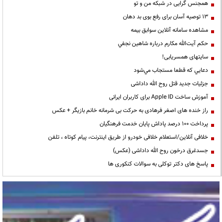
همجنس گرایی در شبکه من و تو
13 توصیه آسان برای رفع بوی بد دهان
مشاهده سامانه آنلاين سوابق بیمه
حكم آيت‌الله مكارم درباره شاهين نجفي
سایتهای همسریابی!
دعايي كه قطعا مستجاب مي‌شود
جزئیات جدید قتل روح الله داداشی
آموزش ساخت Apple ID برای کاربران ایرانی
راز خنده های اصغر فرهادی به حرکت بی شرمانه خانم بازیگر + عکس
پرداخت ۱۰۰ درصد پاداش پایان خدمت فرهنگیان
خلافی آنلاین/استعلام خلافی خودرو از طریق اینترنت، پیام کوتاه ، تلفن
جسدغرق درخون روح الله داداشی (عکس)
پاسخ های دکتر توکلی به سوالات کنکوری ها