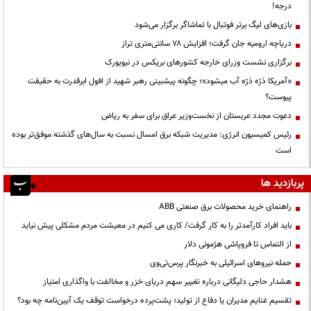
درجه!
بازی‌های لیگ برتر فوتبال با تماشاگر برگزار می‌شود
دریاچه ارومیه جان گرفت؛ افزایش ۷۸ سانتی‌متری تراز
برگزاری نشست وزرای خارجه کشورهای بریکس در نیویورک
«آمریکا ذرّه ذرّه آب میشود»؛ چگونه پیشبینی رهبر شهید از افول ابرقدرت به حقیقت
پیوست؟
دعوت مجدد عربستان از نخست‌وزیر عراق برای سفر به ریاض
رئیس کمیسیون انرژی: مدیریت شبکه برق امسال نسبت به سال‌های گذشته موفق‌تر بوده
است
پربازدید ها
راهنمای خرید محصولات برق صنعتی ABB
باید افراد کارآمدتر را به کار گرفت/ کاری می کنیم در معیشت مردم مشکلی پیش نیاید
از التماس تا فروپاشی هژمونی دلار
حمله نیروهای اسرائیلی به خبرنگار پرس‌تی‌وی
هشدار حاجی دلیگانی درباره تغییر سهم دریای خزر و مخالفت با واگذاری امتیاز
تقسیم غنایم مدیران یا دفاع از تولید؛ پشت‌پرده درخواست توقف یک آیین‌نامه چه بود؟