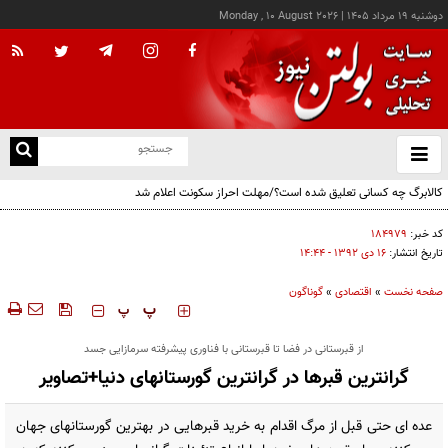
دوشنبه ۱۹ مرداد ۱۴۰۵
|
Monday , 10 August 2026
از
و
ته
کالابرگ چه کسانی تعلیق شده است؟/مهلت احراز سکونت اعلام شد
ن
نو
کد خبر:
۱۸۴۹۷۹
تاریخ انتشار:
۱۶ دی ۱۳۹۲ - ۱۴:۴۴
صفحه نخست
»
اقتصادی
»
گوناگون
‍‍‍ پ
پ
از قبرستانی در فضا تا قبرستانی با فناوری پیشرفته سرمازایی جسد
گرانترین قبرها در گرانترین گورستانهای دنیا+تصاویر
عده ای حتی قبل از مرگ اقدام به خرید قبرهایی در بهترین گورستانهای جهان