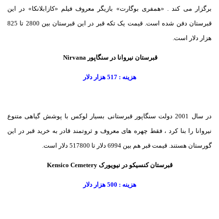
برگزار می کند . «همفری بوگارت» بازیگر معروف فیلم «کازابلانکا» در این
قبرستان دفن شده است. قیمت یک تکه قبر در این قبرستان بین 2800 تا 825
هزار دلار است.
قبرستان نیروانا در سنگاپور Nirvana
هزینه : 517 هزار دلار
در سال 2001 دولت سنگاپور قبرستانی بسیار لوکس با پوشش گیاهی متنوع
نیروانا را بنا کرد ، فقط چهره های معروف و ثروتمند قادر به خرید قبر در این
گورستان هستند. قیمت قبر هم بین 6994 دلار تا 517800 دلار است.
قبرستان کنسیکو در نیویورک Kensico Cemetery
هزینه : 500 هزار دلار