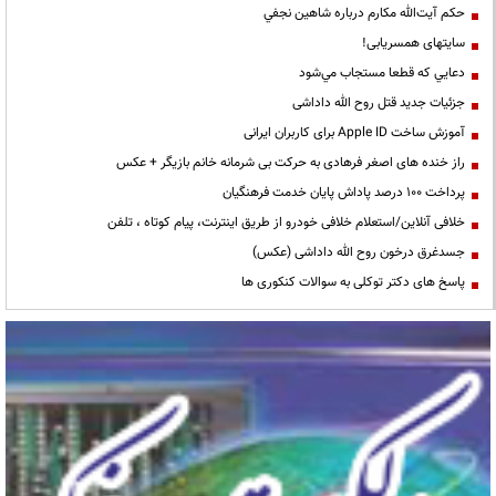
حكم آيت‌الله مكارم درباره شاهين نجفي
سایتهای همسریابی!
دعايي كه قطعا مستجاب مي‌شود
جزئیات جدید قتل روح الله داداشی
آموزش ساخت Apple ID برای کاربران ایرانی
راز خنده های اصغر فرهادی به حرکت بی شرمانه خانم بازیگر + عکس
پرداخت ۱۰۰ درصد پاداش پایان خدمت فرهنگیان
خلافی آنلاین/استعلام خلافی خودرو از طریق اینترنت، پیام کوتاه ، تلفن
جسدغرق درخون روح الله داداشی (عکس)
پاسخ های دکتر توکلی به سوالات کنکوری ها