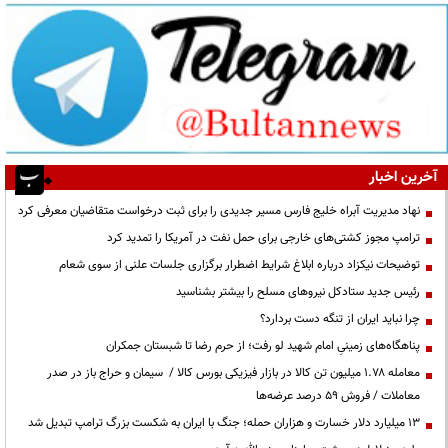
آخرین اخبار
نهاد مدیریت آبراه خلیج فارس مسیر جدیدی را برای ثبت درخواست متقاضیان معرفی کرد
ترامپ مجوز کشتی‌های خارجی برای حمل نفت در آمریکا را تمدید کرد
توضیحات نیکزاد درباره ابلاغ شرایط اضطرار برگزاری جلسات علنی از سوی شعام
رئیس جدید ستادکل نیروهای مسلح را بیشتر بشناسید
چرا نباید ایران از تنگه دست بردارد؟
پناهگاه‌های زمینیِ امام شهید لو رفت؛ از حرم رضا تا شبستان جمکران
معامله ۱.۷۸ میلیون تن کالا در بازار فیزیکی بورس کالا / سیمان و حراج باز در صدر
معاملات / فروش ۵۹ درصد عرضه‌ها
۱۳ میلیارد دلار خسارت و هزاران حمله؛ جنگ با ایران به شکست بزرگ ترامپ تبدیل شد