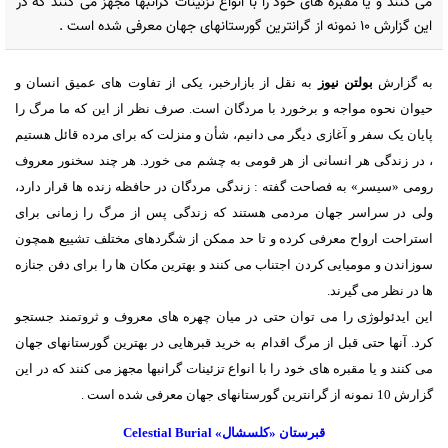
می کنند و یا مقبره های خود را با انواع تزئینات گرانبها مجهز می کنند که در
این گزارش 10 نمونه از گرانترین گورستانهای جهان معرفی شده است .
به گزارش
بولتن نیوز
به نقل از بازارخبر، یکی از تفاوت های عمیق انسان و
حیوان نحوه مواجه و برخورد با مردگان است. صرف نظر از این که ما مرگ را
پایان یک سفر و آغازی دیگر می دانیم، شأن و منزلت که برای مرده قائل هستیم
، در زندگی هر انسانی از هر قومی به چشم می خورد. هر چند سخنور معروف
رومی «سیسر» به فصاحت گفته : زندگی مردگان در حافظه زنده ها قرار دارد،
ولی در سراسر جهان مردمی هستند که زندگی پس از مرگ را زمانی برای
استراحت ارواح معرفی کرده و تا حد ممکن از شگردهای مختلف تشییع همچون
سوزاندن و مومیایی کردن اجتناب می کنند و بهترین مکان ها را برای دفن جنازه
ها در نظر می گیرند.
این ایدئولوژی را می توان حتی در میان چهره های معروف و ثروتمند جستجو
کرد. آنها حتی قبل از مرگ اقدام به خرید قبرهایی در بهترین گورستانهای جهان
می کنند و یا مقبره های خود را با انواع تزئینات گرانبها مجهز می کنند که در این
گزارش 10 نمونه از گرانترین گورستانهای جهان معرفی شده است .
قبرستان «کلسشال» Celestial Burial