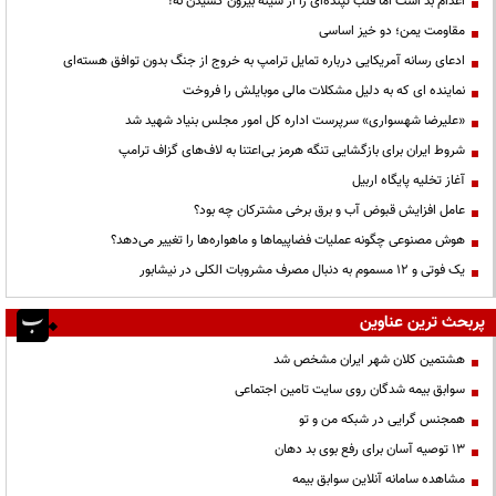
اعدام بد است اما قلب تپنده‌ای را از سینه بیرون کشیدن نه!
مقاومت یمن؛ دو خیز اساسی
ادعای رسانه آمریکایی درباره تمایل ترامپ به خروج از جنگ بدون توافق هسته‌ای
نماینده ای که به دلیل مشکلات مالی موبایلش را فروخت
«علیرضا شهسواری» سرپرست اداره کل امور مجلس بنیاد شهید شد
شروط ایران برای بازگشایی تنگه هرمز بی‌اعتنا به لاف‌های گزاف ترامپ
آغاز تخلیه پایگاه اربیل
عامل افزایش قبوض آب و برق برخی مشترکان چه بود؟
هوش مصنوعی چگونه عملیات فضاپیماها و ماهواره‌ها را تغییر می‌دهد؟
یک فوتی و ۱۲ مسموم به دنبال مصرف مشروبات الکلی در نیشابور
پربحث ترین عناوین
هشتمین کلان شهر ایران مشخص شد
سوابق بیمه شدگان روی سایت تامین اجتماعی
همجنس گرایی در شبکه من و تو
13 توصیه آسان برای رفع بوی بد دهان
مشاهده سامانه آنلاين سوابق بیمه