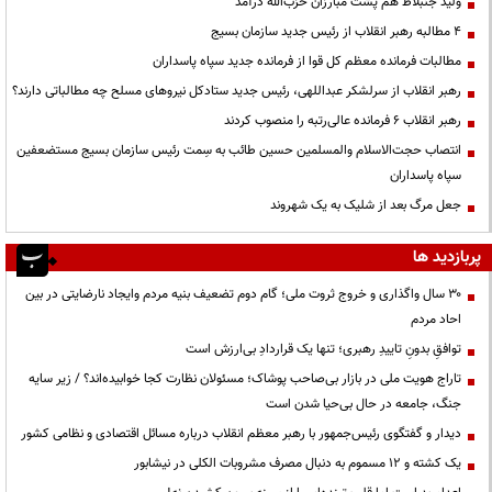
ولید جنبلاط هم پشت مبارزان حزب‌الله درآمد
۴ مطالبه رهبر انقلاب از رئیس جدید سازمان بسیج
مطالبات فرمانده معظم کل قوا از فرمانده جدید سپاه پاسداران
رهبر انقلاب از سرلشکر عبداللهی، رئیس جدید ستادکل نیروهای مسلح چه مطالباتی دارند؟
رهبر انقلاب ۶ فرمانده عالی‌رتبه را منصوب کردند
انتصاب حجت‌الاسلام ‌والمسلمین حسین طائب به سِمت رئیس سازمان بسیج مستضعفین
سپاه پاسداران
جعل مرگ بعد از شلیک به یک شهروند
پربازدید ها
۳۰ سال واگذاری و خروج ثروت ملی؛ گام دوم تضعیف بنیه مردم وایجاد نارضایتی در بین
احاد مردم
توافقِ بدونِ تاییدِ رهبری؛ تنها یک قراردادِ بی‌ارزش است
تاراج هویت ملی در بازار بی‌صاحب پوشاک؛ مسئولان نظارت کجا خوابیده‌اند؟ / زیر سایه
جنگ، جامعه در حال بی‌حیا شدن است
دیدار و گفتگوی رئیس‌جمهور با رهبر معظم انقلاب درباره مسائل اقتصادی و نظامی کشور
یک کشته و ۱۲ مسموم به دنبال مصرف مشروبات الکلی در نیشابور