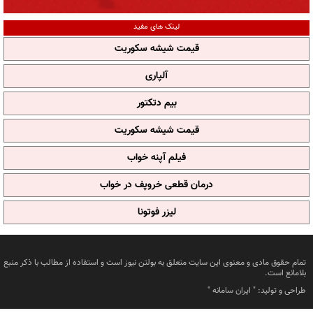
لینک های مفید
قیمت شیشه سکوریت
آلپاری
بیم دتکتور
قیمت شیشه سکوریت
فیلم آپنه خواب
درمان قطعی خروپف در خواب
لیزر فوتونا
تمام حقوق مادی و معنوی این سایت متعلق به بولتن نیوز است و استفاده از مطالب با ذکر منبع
بلامانع است.
طراحی و تولید: "
ایران سامانه
"