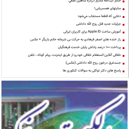
حكم آيت‌الله مكارم درباره شاهين نجفي
سایتهای همسریابی!
دعايي كه قطعا مستجاب مي‌شود
جزئیات جدید قتل روح الله داداشی
آموزش ساخت Apple ID برای کاربران ایرانی
راز خنده های اصغر فرهادی به حرکت بی شرمانه خانم بازیگر + عکس
پرداخت ۱۰۰ درصد پاداش پایان خدمت فرهنگیان
خلافی آنلاین/استعلام خلافی خودرو از طریق اینترنت، پیام کوتاه ، تلفن
جسدغرق درخون روح الله داداشی (عکس)
پاسخ های دکتر توکلی به سوالات کنکوری ها