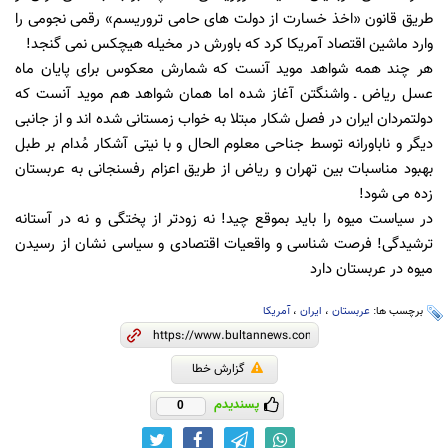
طریق قانون «اخذ خسارت از دولت های حامی تروریسم» رقمی نجومی را
وارد ماشین اقتصاد آمریکا کرد که باورش در مخیله هیچکس نمی گنجد!
هر چند همه شواهد موید آنست که شمارش معکوس برای پایان ماه
عسل ریاض ـ واشنگتن آغاز شده اما همان شواهد هم موید آنست که
دولتمردان ایران در فصل شکار مبتلا به خواب زمستانی شده اند و از جانبی
دیگر و ناباورانه توسط جناحی معلوم الحال و با نیتی آشکار مُدام بر طبل
بهبود مناسبات بین تهران و ریاض از طریق اعزام رفسنجانی به عربستان
زده می شود!
در سیاست میوه را باید بموقع چید! نه زودتر از پختگی و نه در آستانه
ترشیدگی! فرصت شناسی و واقعیات اقتصادی و سیاسی نشان از رسیدن
میوه در عربستان دارد
برچسب ها:
عربستان
،
ایران
،
آمریکا
گزارش خطا
پسندیدم
0