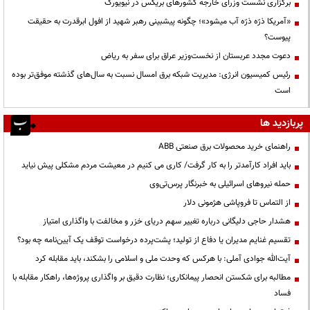
برگزاری نشست وزرای خارجه کشورهای بریکس در نیویورک
«آمریکا ذرّه ذرّه آب میشود»؛ چگونه پیشبینی رهبر شهید از افول ابرقدرت به حقیقت
پیوست؟
دعوت مجدد عربستان از نخست‌وزیر عراق برای سفر به ریاض
رئیس کمیسیون انرژی: مدیریت شبکه برق امسال نسبت به سال‌های گذشته موفق‌تر بوده
است
پربازدید ها
راهنمای خرید محصولات برق صنعتی ABB
باید افراد کارآمدتر را به کار گرفت/ کاری می کنیم در معیشت مردم مشکلی پیش نیاید
حمله نیروهای اسرائیلی به خبرنگار پرس‌تی‌وی
از التماس تا فروپاشی هژمونی دلار
هشدار حاجی دلیگانی درباره تغییر سهم دریای خزر و مخالفت با واگذاری امتیاز
تقسیم غنایم مدیران یا دفاع از تولید؛ پشت‌پرده درخواست توقف یک آیین‌نامه چه بود؟
آیت‌الله جوادی آملی: با هرکس که وحدت ملی و اسلامی را بشکند، باید مقابله کرد
مطالبه برای شکستن انحصار پیمانکاری؛ نظارت دقیق بر واگذاری پروژه‌ها، راهکار مقابله با
فساد