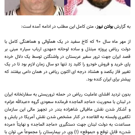
به گزارش
بولتن نیوز
، متن کامل این مطلب در ادامه آمده است:
از مهر ماه سال 90 که کاخ سفید در یک همآوائی و هماهنگی کامل با
دولت ریاض پروژه مبتذل و ساده لوحانه «مهدی ارباب سیار» مبنی بر
قصد ایران جهت ترور سفیر عربستان در واشنگتن توسط یک دلال خرده
پای خرید و فروش خودرو را کلید زد تنها دو سال زمان لازم بود تا در یک
تغییر فاز یکصد و هشتاد درجه ای اکنون ریاض در همان دامی بیفتند که
پیشتر برای ایران کنده بود.
بدون تردید افشای عاملیت ریاض در حمله تروریستی به سفارتخانه ایران
در لبنان با محوریت «ماجد الماجد» فرمانده سعودی گروه «عبدالله عزام»
و آشکار شدن نقش مافیائی شاهزاده بندر در تجهیز مالی این سازمان
تکفیری وابسته به القاعده در کنار مشخص شدن نقش آمریکا در یابش و
مساعدت به دولت لبنان جهت دستگیری «ماجد الماجد» و نهایتاً «مرده
شدن» قابل توقع و «بموقع» (!) وی در بیمارستان را مجموعاً می توان با