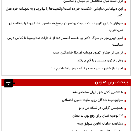
فرق است میان مجاهدان در میدان و ساکتین
این دیپلماسی نمایشی، شکست خورده است/واقعیت‌ها را بپذیرید و به تعهدات خود عمل
کنید
سربازانِ خیابانِ ظهور؛ ملتِ مبعوثِ رودسر در پاسخ به دشمن: «خیابان‌ها را به ناامیدان
نمی‌دهیم»
امیر دبیری‌مهر در سوگ دکتر ابوالقاسم قاسم‌زاده؛ از خاطرات صداوسیما تا کلاس درس
سیاست
ترامپ از افشای کمبود مهمات آمریکا خشمگین است
وقتی انرژی، مسیرش را گم می‌کند
اجازه باز شدن مسیر دوم در تنگه هرمز را نخواهیم داد
پربحث ترین عناوین
هشتمین کلان شهر ایران مشخص شد
سوابق بیمه شدگان روی سایت تامین اجتماعی
همجنس گرایی در شبکه من و تو
13 توصیه آسان برای رفع بوی بد دهان
مشاهده سامانه آنلاين سوابق بیمه