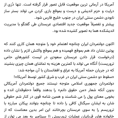
آمریکا در آرمانی ترین موقعیت قابل تصور قرار گرفته است. تنها دُزی از
درایت و حزم اندیشی و درست و بموقع بازی کردن می تواند بستر ساز
نابودی دشمن سنتی ایران در جنوب خلیج فارس شود.
پیشتر و تفصیلاً موقعیت جدید اقتصادی عربستان طی گفتگو با مدیریت
اندیشکده هما به تصویر کشیده شده بود.
اکنون دولتمردان ایران چنانچه اهتمام خود را متوجه همان کاری کنند که
پوتین نشان داد هم بموقع فهمیده و هم بموقع واکنش لازم را نشان داده
(درخواست قرار دادن عربستان سعودی در لیست کشورهای حامی
تروریست) آنگاه می تواند با کمترین هزینه به تماشای همان چیزی بنشیند
که در جریان حمله آمریکا به عراق و افغانستان با آن مواجه شد:
«سقوط دو دشمن سنتی ایران در غرب و شرق کشور توسط آمریکا»!
دولتمردان جمهوری اسلامی متوجه نیستند جمیع دولتمردان آمریکائی
بدون آنکه شعار «من حقوق دانم» را بدهند واقعاً «حقوقدان اند» و
بخوبی معنای پول را می شناسند و همین شامه قوی در کنار شم حقوقی
شان به ایشان سیگنال کافی را داده تا چنانچه بتوانند پیکان مبارزه با
تروریسم را به سوی عربستان بچرخانند این امر بدین معناست که از
خانواده های قربانیان عملیات تروریستی 11 سپتامبر به بعد می توان از