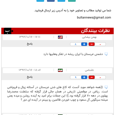
شما می توانید مطالب و تصاویر خود را به آدرس زیر ارسال فرمایید.
bultannews@gmail.com
نظرات بینندگان
انتشار یافته:
۴
بهمن بیضایی
|
|
۱۷:۱۱ - ۱۳۹۲/۱۰/۱۶
در انتظار بررسی:
۱
پاسخ
8
0
غیر قابل انتشار:
۱
دشمنی عربستان با ایران ریشه در تفکر وهابیها دارد
ناشناس
|
|
۱۸:۰۷ - ۱۳۹۲/۱۰/۱۶
پاسخ
9
0
((همه شواهد موید آنست که کاخ های شنی عربستان در آستانه زوال و فروپاشی
است. ریاض در موقعیتی تاریخی در همان جائی قرار گرفته که سلطنت محمدرضا
پهلوی در دهه 70 قرار گرفته بود.)) این جملات برام امید یه آینده روشن و میده یعنی
میشه سرنگونی آل سعود و چوب خوردن ظالمین رو ببینم در آینده ای دور ؟