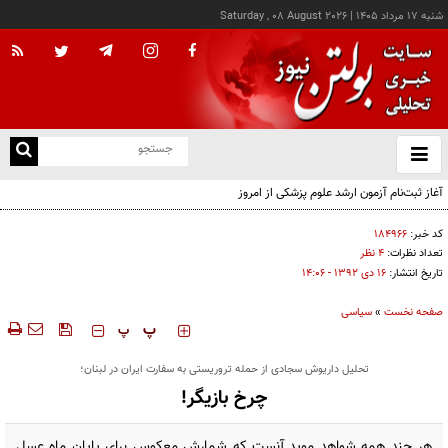
شنبه ۱۷ مرداد ۱۴۰۵
|
Saturday , 08 August 2026
از
و
ته
آغاز ثبت‌نام آزمون ارشد علوم پزشکی از امروز
ن
نو
کد خبر:
۱۸۴۹۶۶
تعداد نظرات:
۴ نظر
تاریخ انتشار:
۱۶ دی ۱۳۹۲ - ۱۴:۰۶
صفحه نخست
»
سیاسی
‍‍‍ پ
پ
تحلیل داریوش سجادی از حمله تروریستی به سفارت ایران در لبنان؛
چرخ بازیگر!
هر چند همه شواهد موید آنست که شمارش معکوس برای پایان ماه عسل