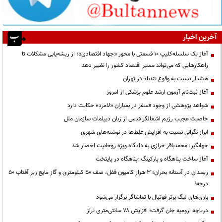
آخرین اخبار
آغاز یک سلسله‌کلیپ ۱۰ قسمتی با محور «جهاد اقتصادی»؛ از ریشه‌یابی مشکلات تا
راهکارهایی که می‌تواند مسیر اقتصاد کشور را تغییر دهد
هشدار نسبت به وقوع تندباد در تهران
آغاز ثبت‌نام آزمون ارشد علوم پزشکی از امروز
شواهد پژوهشی از وجود فسفر در بمباران «لامرد» حکایت دارد
خاصیت عجیب رژیم اشغالگر قدس از زبان دیپلمات سازمان ملل
ابراز نگرانی نسبت به افزایش غلط‌ها در نوشته‌های شهری
جهانگیر: محمدباقر خرازی به دادگاه ویژه روحانیت احضار شد
آغاز ساخت پناهگاه و پارکینگ -پناهگاه در پایتخت
ریمـدان در آستانه بحران؛ ۳ هزار کامیون قفل، صف ۵۰ کیلومتری و گاز مایع زیر آفتاب ۵۰
درجه!
بازی‌های لیگ برتر فوتبال با تماشاگر برگزار می‌شود
دریاچه ارومیه جان گرفت؛ افزایش ۷۸ سانتی‌متری تراز