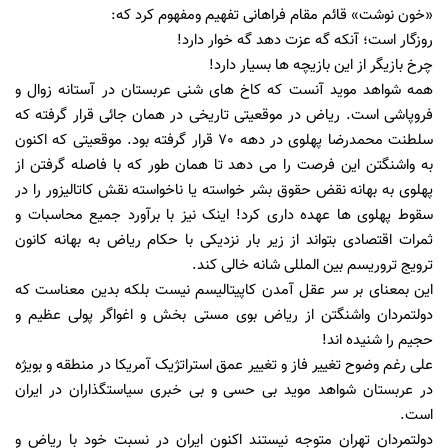
«خون نوشت» قائم مقام فراهانی تفهیم ومفهوم کرد که:
روزگار است؛ آنکه گه عزت دهد گه خوار دارد!
چرخ بازیگر از این بازیچه ها بسیار دارد!
همه شواهد موید آنست که کاخ های شنی عربستان در آستانه زوال و
فروپاشی است. ریاض در موقعیتی تاریخی در همان جائی قرار گرفته که
سلطنت محمدرضا پهلوی در دهه 70 قرار گرفته بود. موقعیتی که اکنون
به واشنگتن این فرصت را می دهد تا همان طور که با فاصله گرفتن از
پهلوی به بهانه نقض حقوق بشر خواسته یا ناخواسته نقش کاتالیزور را در
سقوط پهلوی ها عهده داری کرد! اینک نیز با برآورد جمیع محاسبات و
ثمرات اقتصادی بتواند از زیر بار نزدیکی با حکام ریاض به بهانه کانون
ترویج تروریسم بین المللی شانه خالی کند.
این بمعنای بر سر عقل آمدن کاپیتالیسم نیست بلکه بدین معناست که
دولتمردان واشنگتن از ریاض بوی مستی بخش و اغواگر پولی عظیم و
حجیم را شنیده اند!
علی رغم وضوح تغییر فاز و تغییر عمق استراتژیک آمریکا در منطقه و بویژه
در عربستان شواهد موید بی حسی و بی خبری سیاستگذاران در ایران
است.
دولتمردان تهران متوجه نیستند اکنون ایران در نسبت خود با ریاض و