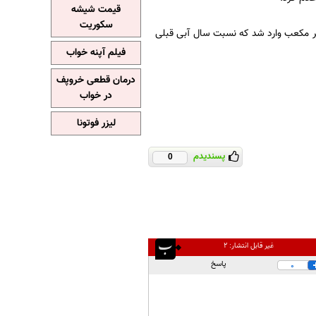
قیمت شیشه
سکوریت
رودی به دریاچه ارومیه از طریق رودخانه های حوزه آبخیز 2.1 میلیارد متر مکعب وارد شد که نسبت سال آبی قبلی
فیلم آپنه خواب
درمان قطعی خروپف
در خواب
لیزر فوتونا
پسندیدم
0
غیر قابل انتشار:
۲
پاسخ
0