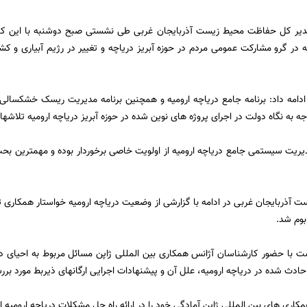
دیر کل حفاظت محیط زیست آذربایجان غربی طی نشستی صبح دوشنبه با این ک
ه در گرو مشارکت عمومی مردم در حوزه آبریز دریاچه و تغییر در رژیم آبیاری و کش
دامه داد: برنامه جامع دریاچه ارومیه و همچنین برنامه مدیریت ریسک خشکس
جه به نگاه دولت در اجرای پروژه های نوین شده در حوزه آبریز دریاچه ارومیه تلاشها
یریت سیستمی جامع دریاچه ارومیه از اولویت خاصی برخوردار بوده و مهمترین بح
 آذربایجان غربی در ادامه با گزارشی از وضعیت دریاچه ارومیه خواستار همکاری تم
بوم شد.
ت با حضور کارشناسان آژانس همکاری بین المللی ژاپن مسائل مربوط به احیای دری
دث شده در دریاچه ارومیه، علل آن و پیشنهادات اجرایی ارگانهای ذیربط مورد بر
ری های بین المللی ژاپن آمادگی خود را در ارائه راه حل مشکلات دریاچه ارومیه اع