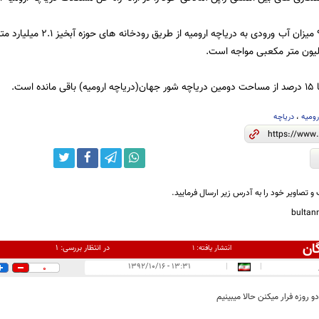
در سال آبی 92-91 میزان آب و
 است.
رومیه
،
دریاچه
و تصاویر خود را به آدرس زیر ارسال فرمایید.
bulta
ان
در انتظار بررسی:
۱
انتشار یافته:
۱
۱۳:۳۱ - ۱۳۹۲/۱۰/۱۶
|
|
0
و روزه فرار میکنن حالا میبینیم