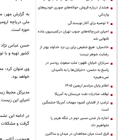
هشدار درباره فروش حواله‌های صوری خودروهای
به گزارش مهر، م
وارداتی
ملی دریاچه ارومی
۷ توصیه برای آغاز نویسندگی
حوزه است.
احیای شن‌چاله‌های جنوب تهران درکمیسیون ماده
۵نهایی شد
حسن عباس نژاد ا
خادمیان: هیچ شفیعی برای زن نزد خداوند بهتر از
کشور تهیه و با تو
رضایت شوهر نیست
سربازانِ خیابانِ ظهور؛ ملتِ مبعوثِ رودسر در
وی عنوان کرد: مد
پاسخ به دشمن: «خیابان‌ها را به ناامیدان
خواهد بود.
نمی‌دهیم»
اعلام پایان مراسم اربعین ۱۴۰۵
مدیرکل محیط زیست
توقف صادرات نفت عربستان به آمریکا
احیای این زیست 
ترامپ از افشای کمبود مهمات آمریکا خشمگین
است
در ادامه این نشس
اجازه باز شدن مسیر دوم در تنگه هرمز را
گرفت و مشکلات حا
نخواهیم داد
فرق است میان مجاهدان در میدان و ساکتین
همچنین آژانس همکا