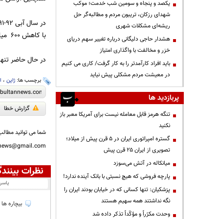
یکصد و پنجاه و سومین شب خدمت؛ موکب
شهدای رزکان، تریبون مردم و مطالبه‌گر حل
ریشه‌ای مشکلات شهری
با کاهش 600 میلیون متر مکعبی مواجه است.
هشدار حاجی دلیگانی درباره تغییر سهم دریای
خزر و مخالفت با واگذاری امتیاز
در حال حاضر تنها 15 درصد از مساحت دومین دریاچه شور جهان(دریاچه ارومیه) باقی مانده
باید افراد کارآمدتر را به کار گرفت/ کاری می کنیم
در معیشت مردم مشکلی پیش نیاید
برچسب ها:
ژاپن
،
ا
پربازدید ها
گزارش خطا
تنگه هرمز قابل معامله نیست برای آمریکا معبر باز
نکنید
شما می توانید مطالب 
گستره امپراتوری ایران در ۵ قرن پیش از میلاد؛
nnews@gmail.com
تصویری از ایران ۲۵ قرن پیش
میانکاله در آتش می‌سوزد
نظرات بینندگ
پارچه فروشی که هیچ نسبتی با بانک آینده ندارد!
یاسر
پزشکیان: تنها کسانی که در خیابان بودند ایران را
نگه نداشتند همه سهیم هستند
بیچاره ها د
وحدت مکرّراً و مؤکّداً تذکر داده شد