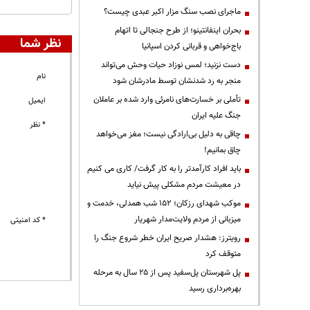
ماجرای نصب سنگ مزار اکبر عبدی چیست؟
بحران اینفانتینو؛ از طرح جنجالی تا اتهام
نظر شما
باج‌خواهی و قربانی کردن اسپانیا
دست نزنید؛ لمس نوزاد حیات وحش می‌تواند
نام
منجر به رد شدنشان توسط مادرشان شود
تأملی بر خسارت‌های نامرئی وارد شده بر عاملان
ایمیل
جنگ علیه ایران
* نظر
چاقی به دلیل بی‌ارادگی نیست؛ مغز می‌خواهد
چاق بمانیم!
باید افراد کارآمدتر را به کار گرفت/ کاری می کنیم
در معیشت مردم مشکلی پیش نیاید
موکب شهدای رزکان؛ ۱۵۲ شب همدلی، خدمت و
میزبانی از مردم ولایت‌مدار شهریار
* کد امنیتی
رویترز: هشدار صریح ایران خطر شروع جنگ را
متوقف کرد
پل شهرستان پل‌سفید پس از ۲۵ سال به مرحله
بهره‌برداری رسید