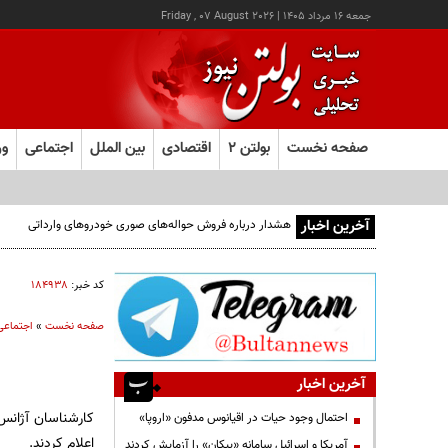
جمعه ۱۶ مرداد ۱۴۰۵
|
Friday , 07 August 2026
صفحه نخست
بولتن ۲
اقتصادی
بین الملل
اجتماعی
ور
آخرین اخبار
هشدار درباره فروش حواله‌های صوری خودروهای وارداتی
کد خبر:
۱۸۴۹۳۸
صفحه نخست
»
اجتماعی
آخرین اخبار
کارشناسان آژانس 
احتمال وجود حیات در اقیانوس مدفون «اروپا»
اعلام کردند.
آمریکا و اسرائیل سامانه «پیکان» را آزمایش کردند