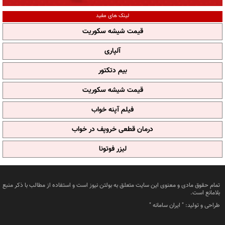
لینک های مفید
قیمت شیشه سکوریت
آلپاری
بیم دتکتور
قیمت شیشه سکوریت
فیلم آپنه خواب
درمان قطعی خروپف در خواب
لیزر فوتونا
تمام حقوق مادی و معنوی این سایت متعلق به بولتن نیوز است و استفاده از مطالب با ذکر منبع
بلامانع است.
طراحی و تولید: "
ایران سامانه
"