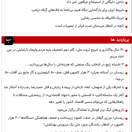
حاجی دلیگانی از استیضاح عراقچی خبر داد
شروط ایران برای بازگشایی تنگه هرمز بی‌اعتنا به لاف‌های گزاف ترامپ
تبریک قالیباف به محسن رضایی
آنچه در انتظار عربستان است فراتر از تصورات است
پربازدید ها
۳۰ سال واگذاری و خروج ثروت ملی؛ گام دوم تضعیف بنیه مردم وایجاد نارضایتی در بین
احاد مردم
3 اشتباه رایج در انتخاب رنگ صنعتی که هزینه‌اش را سال‌ها می‌پردازید...
ریمـدان در آستانه بحران؛ ۳ هزار کامیون قفل، صف ۵۰ کیلومتری و گاز مایع زیر آفتاب ۵۰
درجه!
با اعتراف یکی از متهمان، ابعاد تازه‌ای از پرونده ربایش و قتل حمیدرضا رجب‌زاده آشکار شد
آغاز یک سلسله‌کلیپ ۱۰ قسمتی با محور «جهاد اقتصادی»؛ از ریشه‌یابی مشکلات تا
راهکارهایی که می‌تواند مسیر اقتصاد کشور را تغییر دهد
بازی‌های لیگ برتر فوتبال با تماشاگر برگزار می‌شود
ریمـدان؛ مرزی گرفتار در صف، کمبود زیرساخت و ضعف هماهنگی دستگاه‌ها / ۳ هزار
کامیون در انتظار، رانندگان بدون حتی یک سرویس بهداشتی!