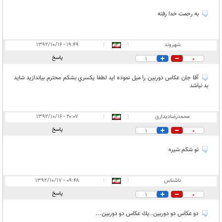
به رحمت خدا رفته
شهروند
|
|
۱۹:۴۹ - ۱۳۹۲/۱۰/۱۶
پاسخ
1
0
آقا جان عكاس دوربين را ميل نموده ايد لطفا يكسري بشكم محترم بياندازيد شايد
بد نباشد
محمدرضادیداری
|
|
۲۰:۰۷ - ۱۳۹۲/۱۰/۱۶
پاسخ
1
0
تو شکم شیره
ناشناس
|
|
۰۹:۴۸ - ۱۳۹۲/۱۰/۱۷
پاسخ
1
0
دو عكاس دو دوربين..يك عكاس دو دوربين...