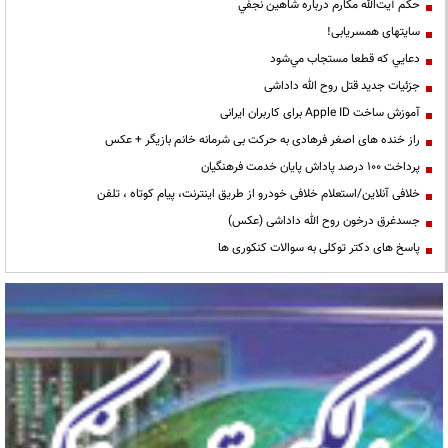
حكم آيت‌الله مكارم درباره شاهين نجفي
سایتهای همسریابی!
دعايي كه قطعا مستجاب مي‌شود
جزئیات جدید قتل روح الله داداشی
آموزش ساخت Apple ID برای کاربران ایرانی
راز خنده های اصغر فرهادی به حرکت بی شرمانه خانم بازیگر + عکس
پرداخت ۱۰۰ درصد پاداش پایان خدمت فرهنگیان
خلافی آنلاین/استعلام خلافی خودرو از طریق اینترنت، پیام کوتاه ، تلفن
جسدغرق درخون روح الله داداشی (عکس)
پاسخ های دکتر توکلی به سوالات کنکوری ها