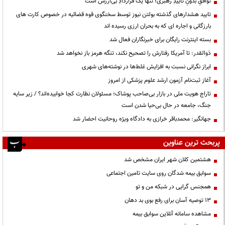
توافقِ بدونِ تاییدِ رهبری؛ تنها یک قراردادِ بی‌ارزش است
تایید هشدارهای گذشته بولتن نیوز توسط سخنگوی قوه قضائیه در خصوص کارت های
بارزگانی و اجاره ای که به بحران ارزی رسیده اند
بسته اینترنت رایگان برای خبرنگاران فعال شد
ذوالقدر: تا آمریکا رفتارش را تصحیح نکند، تنگه هرمز باز نخواهد شد
ابراز نگرانی نسبت به افزایش غلط‌ها در نوشته‌های شهری
آغاز ثبت‌نام آزمون ارشد علوم پزشکی از امروز
تاراج هویت ملی در بازار بی‌صاحب پوشاک؛ مسئولان نظارت کجا خوابیده‌اند؟ / زیر سایه
جنگ، جامعه در حال بی‌حیا شدن است
جهانگیر: محمدباقر خرازی به دادگاه ویژه روحانیت احضار شد
پربحث ترین عناوین
هشتمین کلان شهر ایران مشخص شد
سوابق بیمه شدگان روی سایت تامین اجتماعی
همجنس گرایی در شبکه من و تو
13 توصیه آسان برای رفع بوی بد دهان
مشاهده سامانه آنلاين سوابق بیمه