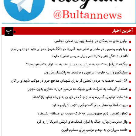
آخرین اخبار
اولین نطق نمایندگان در جلسه وبیناری صحن مجلس
چرا رئیس‌جمهور در ماجرای نقض‌عهد آمریکا در تنگهٔ هرمز، به‌جای «نبذ عهد» و پاسخ
قاطع، دلتنگیِ «تیم کارشناسی برای بررسی نقض» دارد؟
چگونه نقل‌قول منتسب به سردار وحیدی از هند به سخنرانی نتانیاهو رسید؟
سخنگوی وزارت خارجه: عراقچی و قالیباف به پاکستان می‌روند
۱۵۶ شب خدمت به مردم؛ تجلیل از پدران شهدای مدافع حرم در موکب شهدای رزکان
هشدار گرینلند به شرکت نفتی نزدیک به ترامپ درباره حفاری بدون مجوز
95 واحد تولیدی آسیب‌دیده از جنگ در تهران به چرخه تولید بازگشتند
بیروت فعلاً برنامه‌ای برای گفت‌وگوی تازه با تل‌آویو ندارد
تجاوز نظامی رژیم صهیونیستی به خاک سوریه در منطقه القنیطره
وال‌استریت‌ژرونال: جنگ با ایران ضعف‌های ارتش آمریکا را رو کرد
طعنه سی‌ان‌ان به توهم ترامپ برای تسلیم ایران