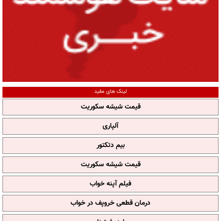
لینک های مفید
قیمت شیشه سکوریت
آلپاری
بیم دتکتور
قیمت شیشه سکوریت
فیلم آپنه خواب
درمان قطعی خروپف در خواب