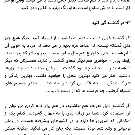
عجله دارد و باید تا نیم ساعت دیگر جایی باشد یا می توانید وقتی او سر
کار است یا دورش شلوغ است، به او زنگ بزنید و تلفنی دعوا کنید.
12- در گذشته گیر کنید
اگر گذشته خوبی داشتید، دائم آه بکشید و از آن یاد کنید. دیگر هیچ چیز
مثل گذشته نیست، نه غذاها مزه بدیم را می دهد نه مردم به خوبی آن
ایام هستند. حتی چلچراغ هم مثل سابق نیست. پدر و مادر که پیر شدند،
رابطه برادر – خواهری هم دیگر صفای گذشته را ندارد، همسرتان که دیگر
از همه بدتر ... حیف چه زود گذشت ... وقتی بچه بودید، چه آرزوها
داشتید. فکر می کنید بهترین شغل را خواهید داشت، بهترین زندگی و
شریک زندگی ... چه فکر می کردید و چه شد ... چقدر تصمیم های
اشتباه گرفتید، چه فرصت ها که از دست دادید...
اگر گذشته قابل تعریف هم نداشتید، باز هم برای ناله کردن می توان از
آن استفاده کرد. شما در زمانه بدی پا به جهان گشودید. کدام یک از
امکاناتی که امروزی ها دارند یا در کشورهای پیشرفته هست، در زمان
نوجوانی و رشد شما بود؟ همیشه یک جای کار می لنگید. چگونه ممکن