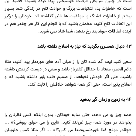
است در چنین شرایطی فرصت خوشبختی پیدا کرده باشید؟ قضیه این
است که خاطرات بد، اشتباهات بزرگ و حوادث تلخ در زندگی شما بسیار
بیشتر از خاطرات فشنگ و موفقیت ها تاثیر گذاشته اند. خودتان را درگیر
این اتفاقات تلخ کنید، مطمئن باشید که با انجام این کار هر چقدر هم در
آینده اتفاقات خوشایند رخ بدهد، شما شاد نمی شوید.
13- دنبال همسری بگردید که نیاز به اصلاح داشته باشد
سعی کنید نیمه گم شده تان را از میان آدم های مورددار پیدا کنید، مثلا
دائم الخمر، معتاد یا حداقل کفترباز باشد و سعی در درست کردنش داشته
باشید، حتی اگر خودش نخواهد. از صمیم قلب باور داشته باشید که او
اصلاح پذیر است، حتی اگر همه شواهد خلافش را ثابت کند.
14- به زمین و زمان گیر بدهید
همه چیز بو می دهد، حتی سایه خودتان. بدون اینکه کسی نظرتان را
بخواهد در مورد همه چیز غرولند کنید. «این را می خوای بپوشی؟» ...
«چقدر موقع غذا خوردنسروصدا می کنی؟!» ... اگر مثلا کسی جلویتان