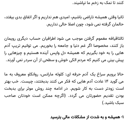
کنند تا نمک به زخم ما نپاشیند.
ثانیا وقتی همیشه ناراضی باشیم، امیدی هم نداریم و اگر اتفاق بدی بیفتد،
حالمان گرفته نمی شود، چون اصلا حالی نداریم.
ثالثاقیافه مغموم گرفتن موجب می شود اطرافیان حساب دیگری رویمان
باز کنند، مخصوصا اگر غم دنیا و جامعه را بخوریم. می توانیم تریپ آدم
هایی را به خود بگیریم که همیشه دل واپس آینده هستیم و چیزهایی را
پیش بینی می کنیم که مردم الکی خوش و سطحی از آن سردر نمی آورند.
حالا برویم سراغ یک آدم حرفه ای: کلوئه مارانس، روانکاو معروف به ما
می گوید 14 عادت آدم هایی که فکر می کنند بدبختند، چیست. خب بهتر
است زودتر دست به کار شویم. در ادامه چند روش موثر برای بدبخت
بودن تقدیم حضورتان می گردد. (اگرچه ممکن است خودتان صاحب
سبک باشید.)
1- همیشه و به شدت از مشکلات مالی بترسید