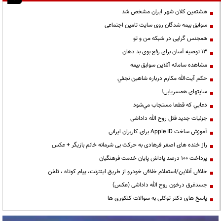
هشتمین کلان شهر ایران مشخص شد
سوابق بیمه شدگان روی سایت تامین اجتماعی
همجنس گرایی در شبکه من و تو
13 توصیه آسان برای رفع بوی بد دهان
مشاهده سامانه آنلاين سوابق بیمه
حكم آيت‌الله مكارم درباره شاهين نجفي
سایتهای همسریابی!
دعايي كه قطعا مستجاب مي‌شود
جزئیات جدید قتل روح الله داداشی
آموزش ساخت Apple ID برای کاربران ایرانی
راز خنده های اصغر فرهادی به حرکت بی شرمانه خانم بازیگر + عکس
پرداخت ۱۰۰ درصد پاداش پایان خدمت فرهنگیان
خلافی آنلاین/استعلام خلافی خودرو از طریق اینترنت، پیام کوتاه ، تلفن
جسدغرق درخون روح الله داداشی (عکس)
پاسخ های دکتر توکلی به سوالات کنکوری ها