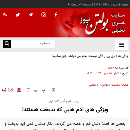
جمعه ۱۶ مرداد ۱۴۰۵
|
Friday , 07 August 2026
از
و
ته
چاقی به دلیل بی‌ارادگی نیست؛ مغز می‌خواهد چاق بمانیم!
ن
نو
کد خبر:
۱۸۴۸۴۸
تاریخ انتشار:
۱۵ دی ۱۳۹۲ - ۱۶:۳۱
صفحه نخست
»
بولتن2
»
علمی
‍‍‍ پ
پ
من از عالم و آدم گله دارم
ویژگی های آدم هایی که بدبخت هستند!
بعضی ها اصلا دنبال غم و غصه می گردند. انگار بدشان نمی آید بدبخت و