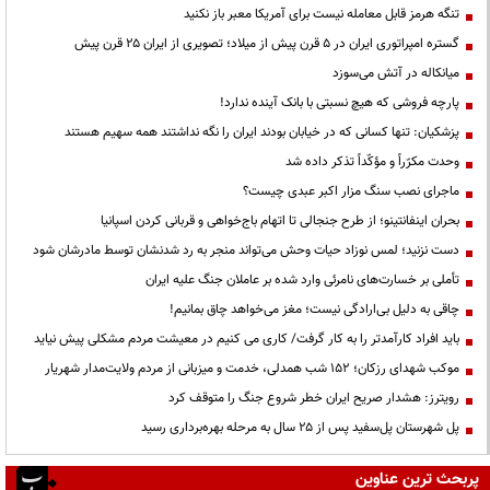
تنگه هرمز قابل معامله نیست برای آمریکا معبر باز نکنید
گستره امپراتوری ایران در ۵ قرن پیش از میلاد؛ تصویری از ایران ۲۵ قرن پیش
میانکاله در آتش می‌سوزد
پارچه فروشی که هیچ نسبتی با بانک آینده ندارد!
پزشکیان: تنها کسانی که در خیابان بودند ایران را نگه نداشتند همه سهیم هستند
وحدت مکرّراً و مؤکّداً تذکر داده شد
ماجرای نصب سنگ مزار اکبر عبدی چیست؟
بحران اینفانتینو؛ از طرح جنجالی تا اتهام باج‌خواهی و قربانی کردن اسپانیا
دست نزنید؛ لمس نوزاد حیات وحش می‌تواند منجر به رد شدنشان توسط مادرشان شود
تأملی بر خسارت‌های نامرئی وارد شده بر عاملان جنگ علیه ایران
چاقی به دلیل بی‌ارادگی نیست؛ مغز می‌خواهد چاق بمانیم!
باید افراد کارآمدتر را به کار گرفت/ کاری می کنیم در معیشت مردم مشکلی پیش نیاید
موکب شهدای رزکان؛ ۱۵۲ شب همدلی، خدمت و میزبانی از مردم ولایت‌مدار شهریار
رویترز: هشدار صریح ایران خطر شروع جنگ را متوقف کرد
پل شهرستان پل‌سفید پس از ۲۵ سال به مرحله بهره‌برداری رسید
پربحث ترین عناوین