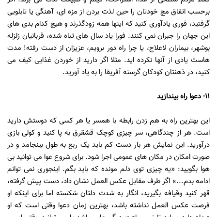
برحسب اتفاق مچ خودتان را حین لذت بردن از مزه ای، آهنگی یا تابلویی
گرفتید، فوری یادآوری کنید که اینها همه زودگذرند و هیچ کدام بدی های
این جهان را جبران نمی کنند. فورا یاد سال های تباه شده، قربانیان زلزله
بوشهر، بیماران لاعلاج، یا چرا راه دور برویم، عزیزان از دست رفته! مدت
هاست یادی از آنها نکرده اید. مثلا اگر دارید از خوردن غذایی کیف می
کنید، در ذهنتان کودکان گرسنه آفریقا را به یاد آورید.
11- دعوا راه بیندازید
این بهترین راه به هم زدن رابطه با همسر یا هر کسی که دوستش دارید
است. هر از چندگاهی، سر چیزی کوچک قشقرق به پا کنید و کولی بازی
درآورید. این نمایش هر بار دست کم باید یک ربع به طول بینجامد و در
صورت امکان در مکان های عمومی اجرا شود. برای شروع عوا می توانید بی
هوا بگویید: «یه چیزی توی دلم مونده که باید بگم. اینجوری نمی توانم
ادامه بدم...» اگر طرف مقابل عکس العمل نشان داد، دست پیش گرفته،
قهر کنید وقیافه بگیرید، انگار به شدت دلتان شکسته اما برای اینکه او
فرصت عکس العمل نداشته باشد، بهترین زمان دعوا وقتی است که او