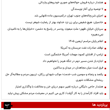
هشدار درباره فروش حواله‌های صوری خودروهای وارداتی
۷ توصیه برای آغاز نویسندگی
احیای شن‌چاله‌های جنوب تهران درکمیسیون ماده ۵نهایی شد
خادمیان: هیچ شفیعی برای زن نزد خداوند بهتر از رضایت شوهر نیست
سربازانِ خیابانِ ظهور؛ ملتِ مبعوثِ رودسر در پاسخ به دشمن: «خیابان‌ها را به ناامیدان
نمی‌دهیم»
اعلام پایان مراسم اربعین ۱۴۰۵
توقف صادرات نفت عربستان به آمریکا
ترامپ از افشای کمبود مهمات آمریکا خشمگین است
اجازه باز شدن مسیر دوم در تنگه هرمز را نخواهیم داد
فرق است میان مجاهدان در میدان و ساکتین
یکصد و پنجاه و سومین شب خدمت؛ موکب شهدای رزکان، تریبون مردم و مطالبه‌گر حل
ریشه‌ای مشکلات شهری
هشدار حاجی دلیگانی درباره تغییر سهم دریای خزر و مخالفت با واگذاری امتیاز
باید افراد کارآمدتر را به کار گرفت/ کاری می کنیم در معیشت مردم مشکلی پیش نیاید
پربازدید ها