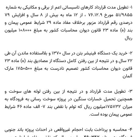
1- تطویل مدت قرارداد کارهای تاسیساتی اعم از برقی و مکانیکی به شماره
51/9855 مورخ 76.12.9 ، از 12 ماه به بیش از 8 سال و افزایش 79
درصدی رقم قرارداد مزبور برخلاف مفاد ماده 29 شرایط عمومی پیمان و
بند (ه) ماده 23 قانون دیوان محاسبات کشور به مبلغ 108000 میلیون
ریال
2- خرید یک دستگاه فینیشر بتن در سال 1370 و بلااستفاده ماندن آن طی
22 سال و در نتیجه از بین رفتن کامل دستگاه از مصادیق بند (ه) ماده 23
قانون دیوان محاسبات کشور تصمیم نادرست به مبلغ 1750500 مارک
آلمان
3- تطویل مدت قرارداد و در نتیجه از بین رفتن لوله های سوخت و
همچنین تحمیل خسارات سنگین در پروژه سوخت رسانی به فرودگاه به
میزان 175732میلیون ریال که توام با نقض بند 7- الف ماده 46 شرایط
عمومی پیمان بوده است.
4- محاسبه و پرداخت بابت احجام غیرواقعی در احداث پروژه باند جنوبی