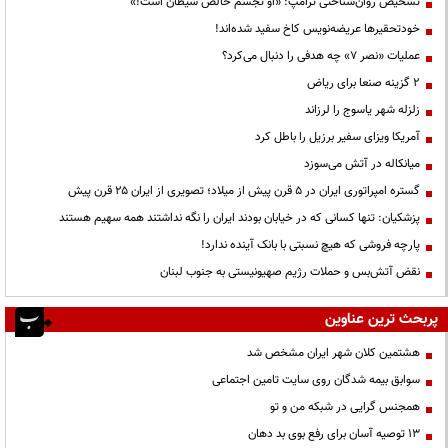
تشخیص روان‌شناختی ترامپ: «او تجسم خالص شیطان است!»
خودتحقیرها عریضه‌نویس کاخ سفید شده‌اند!
عملیات «نصر ۷» چه هدفی را دنبال می‌کرد؟
۲ گزینه صنعا برای ریاض
زلزله شهر یاسوج را لرزاند
آمریکا ویزای سفیر برزیل را باطل کرد
میانکاله در آتش می‌سوزد
گستره امپراتوری ایران در ۵ قرن پیش از میلاد؛ تصویری از ایران ۲۵ قرن پیش
پزشکیان: تنها کسانی که در خیابان بودند ایران را نگه نداشتند همه سهیم هستند
پارچه فروشی که هیچ نسبتی با بانک آینده ندارد!
نقض آتش‌بس و حملات رژیم صهیونیستی به جنوب لبنان
پربحث ترین عناوین
هشتمین کلان شهر ایران مشخص شد
سوابق بیمه شدگان روی سایت تامین اجتماعی
همجنس گرایی در شبکه من و تو
13 توصیه آسان برای رفع بوی بد دهان