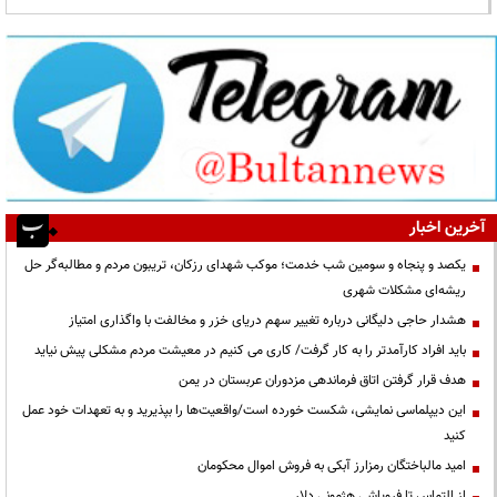
آخرین اخبار
یکصد و پنجاه و سومین شب خدمت؛ موکب شهدای رزکان، تریبون مردم و مطالبه‌گر حل
ریشه‌ای مشکلات شهری
هشدار حاجی دلیگانی درباره تغییر سهم دریای خزر و مخالفت با واگذاری امتیاز
باید افراد کارآمدتر را به کار گرفت/ کاری می کنیم در معیشت مردم مشکلی پیش نیاید
هدف قرار گرفتن اتاق‌ فرماندهی مزدوران عربستان در یمن
این دیپلماسی نمایشی، شکست خورده است/واقعیت‌ها را بپذیرید و به تعهدات خود عمل
کنید
امید مالباختگان رمزارز آبکی به فروش اموال محکومان
از التماس تا فروپاشی هژمونی دلار