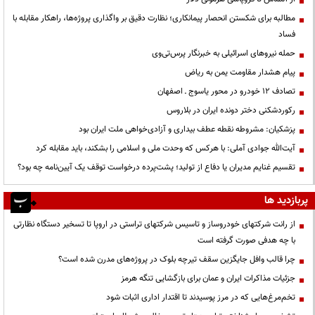
مطالبه برای شکستن انحصار پیمانکاری؛ نظارت دقیق بر واگذاری پروژه‌ها، راهکار مقابله با
فساد
حمله نیروهای اسرائیلی به خبرنگار پرس‌تی‌وی
پیام هشدار مقاومت یمن به ریاض
تصادف ۱۲ خودرو در محور یاسوج ـ اصفهان
رکوردشکنی دختر دونده ایران در بلاروس
پزشکیان: مشروطه نقطه عطف بیداری و آزادی‌خواهی ملت ایران بود
آیت‌الله جوادی آملی: با هرکس که وحدت ملی و اسلامی را بشکند، باید مقابله کرد
تقسیم غنایم مدیران یا دفاع از تولید؛ پشت‌پرده درخواست توقف یک آیین‌نامه چه بود؟
پربازدید ها
از رانت‌ شرکتهای خودروساز و تاسیس شرکتهای تراستی در اروپا تا تسخیر دستگاه نظارتی
با چه هدفی صورت گرفته است
چرا قالب وافل جایگزین سقف تیرچه بلوک در پروژه‌های مدرن شده است؟
جزئیات مذاکرات ایران و عمان برای بازگشایی تنگه هرمز
تخم‌مرغ‌هایی که در مرز پوسیدند تا اقتدار اداری اثبات شود