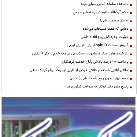
مشاهده سامانه آنلاين سوابق بیمه
حكم آيت‌الله مكارم درباره شاهين نجفي
سایتهای همسریابی!
دعايي كه قطعا مستجاب مي‌شود
جزئیات جدید قتل روح الله داداشی
آموزش ساخت Apple ID برای کاربران ایرانی
راز خنده های اصغر فرهادی به حرکت بی شرمانه خانم بازیگر + عکس
پرداخت ۱۰۰ درصد پاداش پایان خدمت فرهنگیان
خلافی آنلاین/استعلام خلافی خودرو از طریق اینترنت، پیام کوتاه ، تلفن
جسدغرق درخون روح الله داداشی (عکس)
پاسخ های دکتر توکلی به سوالات کنکوری ها