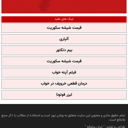
لینک های مفید
قیمت شیشه سکوریت
آلپاری
بیم دتکتور
قیمت شیشه سکوریت
فیلم آپنه خواب
درمان قطعی خروپف در خواب
لیزر فوتونا
تمام حقوق مادی و معنوی این سایت متعلق به بولتن نیوز است و استفاده از مطالب با ذکر منبع
بلامانع است.
طراحی و تولید: "
ایران سامانه
"