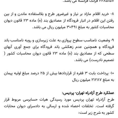
2285157 فرانک فرانسه می باشد.
8- خرید اقلام مازاد بر نیاز و غیرضرور طرح و بلااستفاده ماندن و از بین
رفتن این اقلام در انبار فرودگاه از مصادیق بند (ه) ماده 23 قانون دیوان
محاسبات کشور به مبلغ 30491 میلیون ریال می باشد.
9- وضعیت نامناسب سطوح پروازی به علت زیرسازی و رویه نامناسب باند
فرودگاه و همچنین عدم زهکشی باند فرودگاه برای جمع آوری آبهای
سطحی که از مصادیق بند (ه) ماده 23 قانون دیوان محاسبات کشور (
تصمیم نادرست) می باشد.
10- پرداخت بابت 3 فقره از قراردادها بیش از 25 درصد مبلغ اولیه پیمان
به مبلغ 21287 میلیون ریال
عملکرد طرح آزادراه تهران- پردیس:
طرح آزادراه تهران پردیس مورد رسیدگی هیات حسابرسی مربوط قرار
گرفته است. تخلفات احصاء شده و ارسالی به دادسرای دیوان محابات
کشور به شرح زیر است: