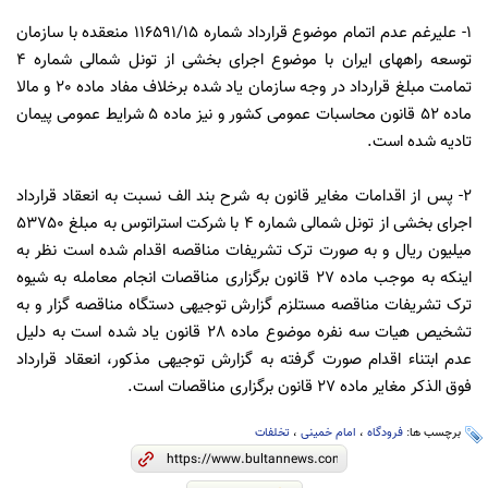
1- علیرغم عدم اتمام موضوع قرارداد شماره 116591/15 منعقده با سازمان
توسعه راههای ایران با موضوع اجرای بخشی از تونل شمالی شماره 4
تمامت مبلغ قرارداد در وجه سازمان یاد شده برخلاف مفاد ماده 20 و مالا
ماده 52 قانون محاسبات عمومی کشور و نیز ماده 5 شرایط عمومی پیمان
تادیه شده است.
2- پس از اقدامات مغایر قانون به شرح بند الف نسبت به انعقاد قرارداد
اجرای بخشی از تونل شمالی شماره 4 با شرکت استراتوس به مبلغ 53750
میلیون ریال و به صورت ترک تشریفات مناقصه اقدام شده است نظر به
اینکه به موجب ماده 27 قانون برگزاری مناقصات انجام معامله به شیوه
ترک تشریفات مناقصه مستلزم گزارش توجیهی دستگاه مناقصه گزار و به
تشخیص هیات سه نفره موضوع ماده 28 قانون یاد شده است به دلیل
عدم ابتناء اقدام صورت گرفته به گزارش توجیهی مذکور، انعقاد قرارداد
فوق الذکر مغایر ماده 27 قانون برگزاری مناقصات است.
برچسب ها:
فرودگاه
،
امام خمینی
،
تخلفات