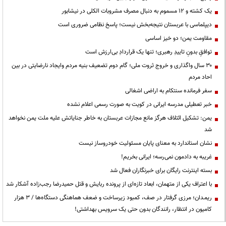
یک کشته و ۱۲ مسموم به دنبال مصرف مشروبات الکلی در نیشابور
دیپلماسی با عربستان نتیجه‌بخش نیست؛ پاسخ نظامی ضروری است
مقاومت یمن؛ دو خیز اساسی
توافقِ بدونِ تاییدِ رهبری؛ تنها یک قراردادِ بی‌ارزش است
۳۰ سال واگذاری و خروج ثروت ملی؛ گام دوم تضعیف بنیه مردم وایجاد نارضایتی در بین
احاد مردم
سفر فرمانده سنتکام به اراضی اشغالی
خبر تعطیلی مدرسه ایرانی در کویت به صورت رسمی اعلام نشده
یمن: تشکیل ائتلاف هرگز مانع مجازات عربستان به خاطر جنایاتش علیه ملت یمن نخواهد
شد
نشان استاندارد به معنای پایان مسئولیت خودروساز نیست
غریبه به دادمون نمی‌رسه؛ ایرانی بخریم!
بسته اینترنت رایگان برای خبرنگاران فعال شد
با اعتراف یکی از متهمان، ابعاد تازه‌ای از پرونده ربایش و قتل حمیدرضا رجب‌زاده آشکار شد
ریمـدان؛ مرزی گرفتار در صف، کمبود زیرساخت و ضعف هماهنگی دستگاه‌ها / ۳ هزار
کامیون در انتظار، رانندگان بدون حتی یک سرویس بهداشتی!