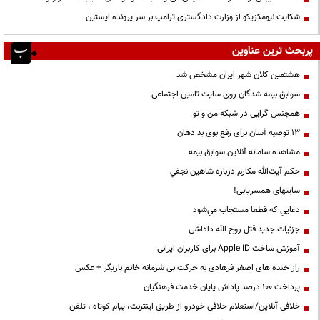
شکایت نیومکزیکو از وزارت دادگستری ترامپ بر سر پرونده اپستین
پربحث ترین عناوین
هشتمین کلان شهر ایران مشخص شد
سوابق بیمه شدگان روی سایت تامین اجتماعی
همجنس گرایی در شبکه من و تو
13 توصیه آسان برای رفع بوی بد دهان
مشاهده سامانه آنلاين سوابق بیمه
حكم آيت‌الله مكارم درباره شاهين نجفي
سایتهای همسریابی!
دعايي كه قطعا مستجاب مي‌شود
جزئیات جدید قتل روح الله داداشی
آموزش ساخت Apple ID برای کاربران ایرانی
راز خنده های اصغر فرهادی به حرکت بی شرمانه خانم بازیگر + عکس
پرداخت ۱۰۰ درصد پاداش پایان خدمت فرهنگیان
خلافی آنلاین/استعلام خلافی خودرو از طریق اینترنت، پیام کوتاه ، تلفن