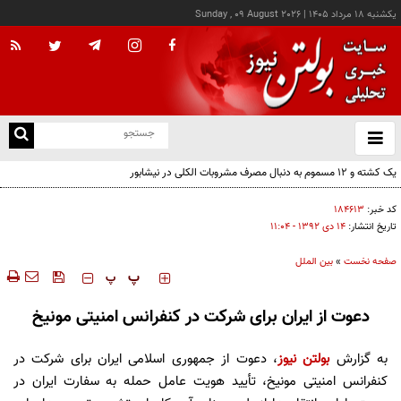
يکشنبه ۱۸ مرداد ۱۴۰۵
|
Sunday , 09 August 2026
از
و
ته
ن
نو
کد خبر:
۱۸۴۶۱۳
تاریخ انتشار:
۱۴ دی ۱۳۹۲ - ۱۱:۰۴
صفحه نخست
»
بین الملل
‍‍‍ پ
پ
دعوت از ایران برای شرکت در کنفرانس امنیتی مونیخ
به گزارش
بولتن نیوز
،
دعوت از جمهوری اسلامی ایران برای شرکت در
کنفرانس امنیتی مونیخ، تأیید هویت عامل حمله به سفارت ایران در