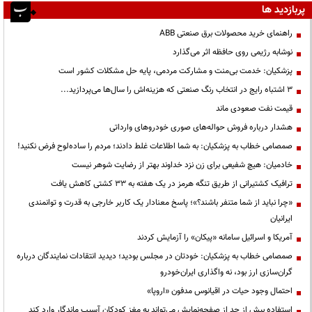
پربازدید ها
راهنمای خرید محصولات برق صنعتی ABB
نوشابه رژیمی روی حافظه اثر می‌گذارد
پزشکیان: خدمت بی‌منت و مشارکت مردمی، پایه حل مشکلات کشور است
3 اشتباه رایج در انتخاب رنگ صنعتی که هزینه‌اش را سال‌ها می‌پردازید...
قیمت نفت صعودی ماند
هشدار درباره فروش حواله‌های صوری خودروهای وارداتی
صمصامی خطاب به پزشکیان: به شما اطلاعات غلط دادند؛ مردم را ساده‌لوح فرض نکنید!
خادمیان: هیچ شفیعی برای زن نزد خداوند بهتر از رضایت شوهر نیست
ترافیک کشتیرانی از طریق تنگه هرمز در یک هفته به ۳۳ کشتی کاهش یافت
«چرا نباید از شما متنفر باشند؟»؛ پاسخ معنادار یک کاربر خارجی به قدرت و توانمندی
ایرانیان
آمریکا و اسرائیل سامانه «پیکان» را آزمایش کردند
صمصامی خطاب به پزشکیان: خودتان در مجلس بودید؛ دیدید انتقادات نمایندگان درباره
گران‌سازی ارز بود، نه واگذاری ایران‌خودرو
احتمال وجود حیات در اقیانوس مدفون «اروپا»
استفاده بیش از حد از صفحه‌نمایش می‌تواند به مغز کودکان آسیب ماندگار وارد کند