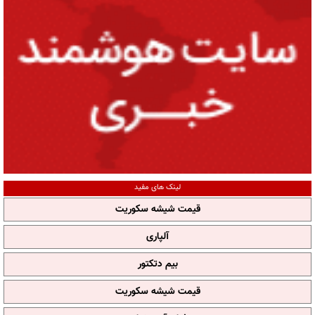
لینک های مفید
قیمت شیشه سکوریت
آلپاری
بیم دتکتور
قیمت شیشه سکوریت