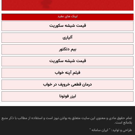
لینک های مفید
قیمت شیشه سکوریت
آلپاری
بیم دتکتور
قیمت شیشه سکوریت
فیلم آپنه خواب
درمان قطعی خروپف در خواب
لیزر فوتونا
تمام حقوق مادی و معنوی این سایت متعلق به بولتن نیوز است و استفاده از مطالب با ذکر منبع
بلامانع است.
طراحی و تولید: "
ایران سامانه
"