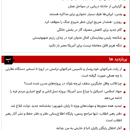
گزارشی از حادثه دریایی در سواحل عمان
ونس: ایرانی‌ها طرف بسیار دشواری برای مذاکره هستند
رویترز: هشدار صریح ایران خطر شروع جنگ را متوقف کرد
گام جدید برای کاهش مصرف گاز در بخش خانگی
شکنجه رئیس بیمارستان کمال عدوان غزه در زندان رژیم صهیونیستی
تنگه هرمز قابل معامله نیست برای آمریکا معبر باز نکنید
پربازدید ها
از رانت‌ شرکتهای خودروساز و تاسیس شرکتهای تراستی در اروپا تا تسخیر دستگاه نظارتی
با چه هدفی صورت گرفته است
چرا قالب وافل جایگزین سقف تیرچه بلوک در پروژه‌های مدرن شده است؟
جهاد اسلامی: اسرائیل با چراغ سبز آمریکا، پروژه نسل‌کشی و کوچ اجباری مردم غزه را
ادامه می‌دهد
تمدید همه مجوزها و مهلت‌های ویژه تا پایان شهریور؛ بخشنامه جدید دولت ابلاغ شد
دفتر رهبر انقلاب: تنها مراجع رسمی، پایگاه اطلاع‌رسانی دفتر و دفتر حفظ و نشر آثار رهبر
انقلاب است
آغاز انتقال رایگان زائران اتباع خارجی به مرز چذابه