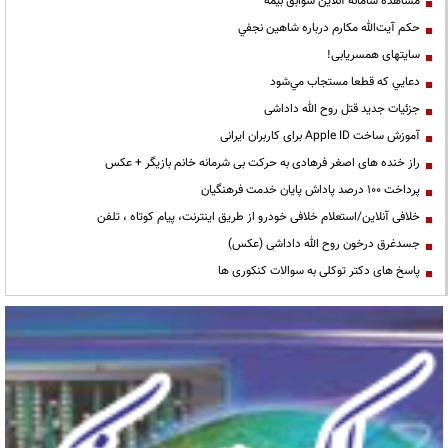
مشاهده سامانه آنلاين سوابق بیمه
حكم آيت‌الله مكارم درباره شاهين نجفي
سایتهای همسریابی!
دعايي كه قطعا مستجاب مي‌شود
جزئیات جدید قتل روح الله داداشی
آموزش ساخت Apple ID برای کاربران ایرانی
راز خنده های اصغر فرهادی به حرکت بی شرمانه خانم بازیگر + عکس
پرداخت ۱۰۰ درصد پاداش پایان خدمت فرهنگیان
خلافی آنلاین/استعلام خلافی خودرو از طریق اینترنت، پیام کوتاه ، تلفن
جسدغرق درخون روح الله داداشی (عکس)
پاسخ های دکتر توکلی به سوالات کنکوری ها