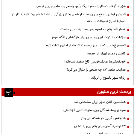
هزینه گزاف، دستاورد صفر؛ برگه رأی، پاسخی به ماجراجویی ترامپ
تعارض قوانین؛ مانع پنهان سنددار شدن بخش بزرگی از املاک/ ضرورت تجدیدنظر در
ضوابط احراز تصرفات مالکانه
انصارالله: رفع محاصره یمن مطالبه اصلی ماست
جزئیات مذاکرات ایران و عمان برای بازگشایی تنگه هرمز
تخم‌مرغ‌هایی که در مرز پوسیدند تا اقتدار اداری اثبات شود
کاهش دمای تهران از جمعه
خودتحقیرها عریضه‌نویس کاخ سفید شده‌اند!
عملیات «نصر ۷» چه هدفی را دنبال می‌کرد؟
زلزله شهر یاسوج را لرزاند
پربحث ترین عناوین
هشتمین کلان شهر ایران مشخص شد
سوابق بیمه شدگان روی سایت تامین اجتماعی
همجنس گرایی در شبکه من و تو
13 توصیه آسان برای رفع بوی بد دهان