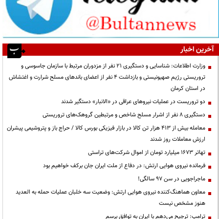
آخرین اخبار
وزارت اطلاعات: شناسایی و دستگیری ۲۱ نفر از مزدوران مرتبط با سازمان جاسوسی و
تروریستی رژیم صهیونیستی و بازداشت ۴ نفر از اعضای باندهای مسلح شرارت و اغتشاش
در استان کرمان
دو تروریست در عملیات نیروهای عراقی در «الانبار» دستگیر شدند
دستگیری ۸ نفر از اشرار مسلح شاخص و مرتبطین گروهک‌های تروریستی
معامله بیش از ۴۱۳ هزار تن کالا در بازار فیزیکی بورس کالا / حراج باز و پتروشیمی پیشران
ارزش معاملات روز شدند
تهاتر ۱۶۷۳ میلیارد تومان از اموال شرکت‌های تراستی
فرمانده نیروی هوایی ارتش: در دفاع از ملت ایران جان برکف خواهیم بود
ماجراجویی در سن ۹۷ سالگی!
معاون هماهنگ‌کننده نیروی هوایی ارتش: وضعیت سه خلبان عملیات حمله به العدید
هنوز مشخص نیست
ترامپ: ترجیح می‌دهم با ایران به توافق برسم