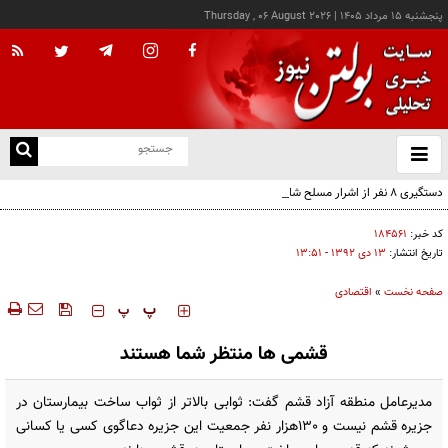
پنجشنبه ۱۵ مرداد ۱۴۰۵
|
Thursday , 06 August 2026
از
و
ته
دستگیری ۸ نفر از اشرار مسلح شاخص و مرتبطین گروهک‌های تروریستی
ن
نو
کد خبر:
۱۸۴۵۶۱
تاریخ انتشار:
۱۳ دی ۱۳۹۲ - ۱۳:۵۱
صفحه نخست
»
اقتصادی
‍‍‍ پ
پ
قشمی ها منتظر شما هستند
مدیرعامل منطقه آزاد قشم گفت: ثوابی بالاتر از ثواب ساخت بیمارستان در
جزیره قشم نیست و 130هزار نفر جمعیت این جزیره دعاگوی کسی یا کسانی