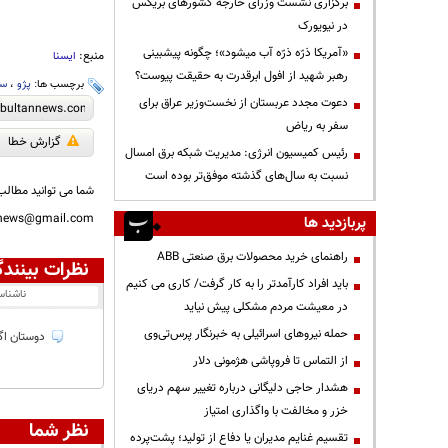
برگزاری نشست وزرای خارجه کشورهای بریکس
در نیویورک
«آمریکا ذرّه ذرّه آب میشود»؛ چگونه پیشبینی
منبع:
ایسنا
رهبر شهید از افول ابرقدرت به حقیقت پیوست؟
برچسب ها:
پژو
،
سق
دعوت مجدد عربستان از نخست‌وزیر عراق برای
سفر به ریاض
گزارش خطا
رئیس کمیسیون انرژی: مدیریت شبکه برق امسال
نسبت به سال‌های گذشته موفق‌تر بوده است
شما می توانید مطالب 
nnews@gmail.com
پربازدید ها
راهنمای خرید محصولات برق صنعتی ABB
نظرات بینندگ
باید افراد کارآمدتر را به کار گرفت/ کاری می کنیم
ناشنا
در معیشت مردم مشکلی پیش نیاید
حمله نیروهای اسرائیلی به خبرنگار پرس‌تی‌وی
دوستان اگه
از التماس تا فروپاشی هژمونی دلار
هشدار حاجی دلیگانی درباره تغییر سهم دریای
خزر و مخالفت با واگذاری امتیاز
نظر شما
تقسیم غنایم مدیران یا دفاع از تولید؛ پشت‌پرده