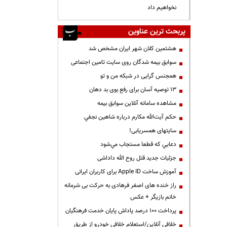
نخواهیم داد
پربحث ترین عناوین
هشتمین کلان شهر ایران مشخص شد
سوابق بیمه شدگان روی سایت تامین اجتماعی
همجنس گرایی در شبکه من و تو
13 توصیه آسان برای رفع بوی بد دهان
مشاهده سامانه آنلاين سوابق بیمه
حكم آيت‌الله مكارم درباره شاهين نجفي
سایتهای همسریابی!
دعايي كه قطعا مستجاب مي‌شود
جزئیات جدید قتل روح الله داداشی
آموزش ساخت Apple ID برای کاربران ایرانی
راز خنده های اصغر فرهادی به حرکت بی شرمانه
خانم بازیگر + عکس
پرداخت ۱۰۰ درصد پاداش پایان خدمت فرهنگیان
خلافی آنلاین/استعلام خلافی خودرو از طریق