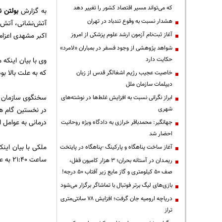
که می‌تواند مسیر اقتصاد کشور را تغییر دهد
به گزارش
بولتن ن
هشدار نسبت به وقوع تندباد در تهران
آغاز ثبت‌نام آزمون ارشد علوم پزشکی از امروز
اکبر مشهدی اعزام
شواهد پژوهشی از وجود فسفر در بمباران «لامرد»
حکایت دارد
وی با بیان اینکه
که به علت بالا بودن سطح بالابر خودروی سو
خاصیت عجیب رژیم اشغالگر قدس از زبان
دیپلمات سازمان ملل
ابراز نگرانی نسبت به افزایش غلط‌ها در نوشته‌های
شهری
درمانی به عوامل 
جهانگیر: محمدباقر خرازی به دادگاه ویژه روحانیت
احضار شد
ملکی با بیان اینک
آغاز ساخت پناهگاه و پارکینگ -پناهگاه در پایتخت
ساعت 21:40 به عملیات خود در این محل خاتمه دادند.
ریمـدان در آستانه بحران؛ ۳ هزار کامیون قفل،
صف ۵۰ کیلومتری و گاز مایع زیر آفتاب ۵۰ درجه!
بازی‌های لیگ برتر فوتبال با تماشاگر برگزار می‌شود
دریاچه ارومیه جان گرفت؛ افزایش ۷۸ سانتی‌متری
تراز