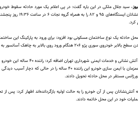
یوز
، سید جلال ملکی در این باره گفت: در پی اعلام یک مورد حادثه سقوط خودرو
آتش‌نشانی، آتش‌نشانان ایستگا
 کرد.
 محل حادثه یک نوع ساختمان مسکونی بود افزود: برای ورود به پارکینگ این ساختمان
ری پژو 206 هنگام ورود روی بالابر به چاهک آسانسور به عمق 5 متر سقوط کرده بود.
سخنگوی سازمان آتش نشانی و خدمات ایمنی
در نخستین گام همزمان با ایمن سازی خودرو این راننده 40 ساله را در
اورژانس مستقر در محل حادثه تحویل دادند.
ه آتش‌نشانان پس از آن خودرو را به حالت اولیه بازگردانده‌اند اظهار کرد: پس از