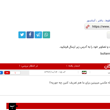
وط
،
بالابر
،
آسانسور
و تصاویر خود را به آدرس زیر ارسال فرمایید.
bulta
ان
در انتظار بررسی:
۱
انتشار یافته:
۱
س
|
|
۱۵:۰۲ - ۱۳۹۲/۱۰/۱۴
1
 عکسی میبینین برای ما هم تعریف کنین چه جوریه!!