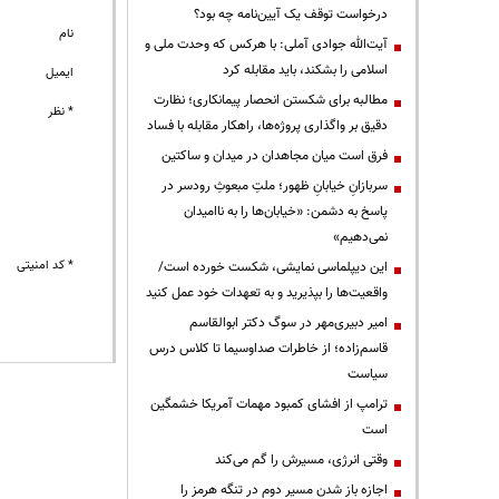
درخواست توقف یک آیین‌نامه چه بود؟
نام
آیت‌الله جوادی آملی: با هرکس که وحدت ملی و
اسلامی را بشکند، باید مقابله کرد
ایمیل
مطالبه برای شکستن انحصار پیمانکاری؛ نظارت
* نظر
دقیق بر واگذاری پروژه‌ها، راهکار مقابله با فساد
فرق است میان مجاهدان در میدان و ساکتین
سربازانِ خیابانِ ظهور؛ ملتِ مبعوثِ رودسر در
پاسخ به دشمن: «خیابان‌ها را به ناامیدان
نمی‌دهیم»
* کد امنیتی
این دیپلماسی نمایشی، شکست خورده است/
واقعیت‌ها را بپذیرید و به تعهدات خود عمل کنید
امیر دبیری‌مهر در سوگ دکتر ابوالقاسم
قاسم‌زاده؛ از خاطرات صداوسیما تا کلاس درس
سیاست
ترامپ از افشای کمبود مهمات آمریکا خشمگین
است
وقتی انرژی، مسیرش را گم می‌کند
اجازه باز شدن مسیر دوم در تنگه هرمز را