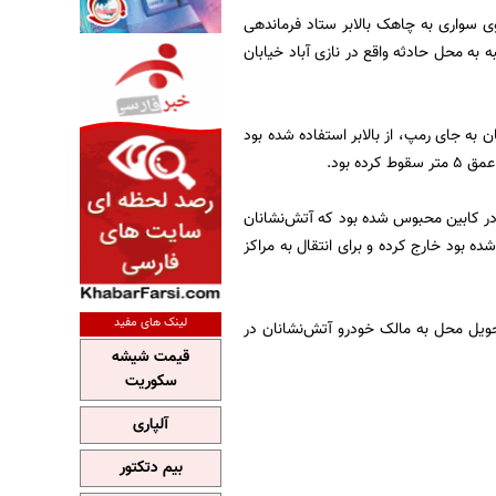
ی سواری به چاهک بالابر ستاد فرماندهی
ه‌های 95 و 82 را به همراه گروه نجات 6 در ساعت 19:36 روز پنجشنبه به محل حادثه واقع در نازی آباد خیابان
 به جای رمپ، از بالابر استفاده شده بود
 شهرداری تهران اضافه کرد: راننده 40 ساله این خودرو در کابین محبوس شده بود که آتش‌نشانان
 حالی که دچار آسیب دیدگی شده بود خارج کرده و برای انتقال به مراکز
لینک های مفید
 تحویل محل به مالک خودرو آتش‌نشانان در
قیمت شیشه
سکوریت
آلپاری
بیم دتکتور