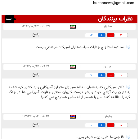
bultannews@gmail.com
نظرات بینندگان
انتشار یافته:
۶
صادق
|
|
۲۲:۲۷ - ۱۳۹۲/۱۰/۱۳
در انتظار بررسی:
۱
پاسخ
13
3
غیر قابل انتشار:
۳
اسنادوداستانهاي جنايات سياستمداران امريكا تمام شدني نيست.
ريزبين
|
|
۰۹:۲۱ - ۱۳۹۲/۱۰/۱۴
پاسخ
7
1
دكتر امريكايي كه به عنوان معالج سربازان متجاوز آمريكايي وارد كشور كره شد نه
به عنوان يك آزادي خواه و بشر دوست.كاربران محترم جنايات آمريكايي ها در جنگ
كره را مطالعه كنند. من با همسر او احساس همدردي نمي كنم!
چاوش
|
|
۱۸:۲۵ - ۱۳۹۲/۱۰/۱۴
پاسخ
0
0
اقا جون وفاداری زن و شوهر ببین.