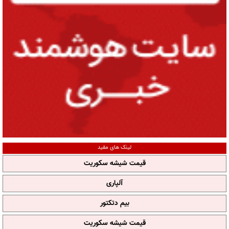
لینک های مفید
قیمت شیشه سکوریت
آلپاری
بیم دتکتور
قیمت شیشه سکوریت