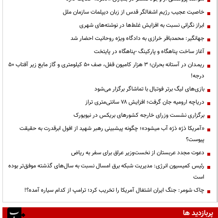
خاصیت عجیب رژیم اشغالگر قدس از زبان دیپلمات سازمان ملل
ابراز نگرانی نسبت به افزایش غلط‌ها در نوشته‌های شهری
جهانگیر: محمدباقر خرازی به دادگاه ویژه روحانیت احضار شد
آغاز ساخت پناهگاه و پارکینگ -پناهگاه در پایتخت
ریمـدان در آستانه بحران؛ ۳ هزار کامیون قفل، صف ۵۰ کیلومتری و گاز مایع زیر آفتاب ۵۰
درجه!
بازی‌های لیگ برتر فوتبال با تماشاگر برگزار می‌شود
دریاچه ارومیه جان گرفت؛ افزایش ۷۸ سانتی‌متری تراز
برگزاری نشست وزرای خارجه کشورهای بریکس در نیویورک
«آمریکا ذرّه ذرّه آب میشود»؛ چگونه پیشبینی رهبر شهید از افول ابرقدرت به حقیقت
پیوست؟
دعوت مجدد عربستان از نخست‌وزیر عراق برای سفر به ریاض
رئیس کمیسیون انرژی: مدیریت شبکه برق امسال نسبت به سال‌های گذشته موفق‌تر بوده
است
چاک شومر: جنگ ایران اشتغال آمریکا را تخریب کرد؛ ترامپ از کدام سیاره آمده؟!
پربازدید ها