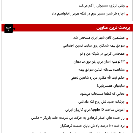
وقتی انرژی، مسیرش را گم می‌کند
اجازه باز شدن مسیر دوم در تنگه هرمز را نخواهیم داد
پربحث ترین عناوین
هشتمین کلان شهر ایران مشخص شد
سوابق بیمه شدگان روی سایت تامین اجتماعی
همجنس گرایی در شبکه من و تو
13 توصیه آسان برای رفع بوی بد دهان
مشاهده سامانه آنلاين سوابق بیمه
حكم آيت‌الله مكارم درباره شاهين نجفي
سایتهای همسریابی!
دعايي كه قطعا مستجاب مي‌شود
جزئیات جدید قتل روح الله داداشی
آموزش ساخت Apple ID برای کاربران ایرانی
راز خنده های اصغر فرهادی به حرکت بی شرمانه خانم بازیگر + عکس
پرداخت ۱۰۰ درصد پاداش پایان خدمت فرهنگیان