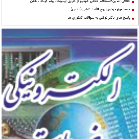
خلافی آنلاین/استعلام خلافی خودرو از طریق اینترنت، پیام کوتاه ، تلفن
جسدغرق درخون روح الله داداشی (عکس)
پاسخ های دکتر توکلی به سوالات کنکوری ها