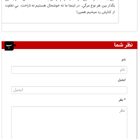
بگذار بين هر نوع مرگي. در اينجا ما نه خوشحال هستيم نه ناراحت. بي تفاوت
از كنارش رد ميشيم همين!
نظر شما
نام
ایمیل
* نظر