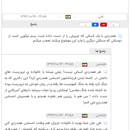
علی
|
|
۲۲:۵۸ - ۱۳۹۲/۱۰/۱۴
پاسخ
0
0
همدردی با یک انسانی که عزیزش را از دست داده است رسم نیکویی است از
دوستانی که مسائلی دیگری را وارد این موضوع میکنند تعجب میکنم
پاسخ ها
ناشناس
|
|
۲۲:۵۸ - ۱۳۹۲/۱۰/۱۴
هر همدردي انساني نيست! يعني ميشه با خانواده ي تروريست هاي
داعش در كشته شدن فرزندانشون احساس همدردي كرد؟ اين دكتري كه به
جنگ كره رفته به جنگ كمونيست ها رفته و در زمان خودش يه تروريست بوده
.نه كشته شده جنگ مقدس! اوجانش رو برا نجات سرمايه دارهاي آمريكايي از
دست داده ! من هم با ريزبين هم عقيده هستم و با همسرش احساس
همدردي نمي كنم!
ناشناس
|
|
۲۲:۵۸ - ۱۳۹۲/۱۰/۱۴
علي جان شما بهتره با خانواده عزيزان هم وطنت احساس همدردي كني
اين بنده خدا رفته اون طرف دنيا مردم كره رو بكشه كه كشتنش ! خوب فرق