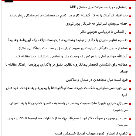
راهنمای خرید محصولات برق صنعتی ABB
باید افراد کارآمدتر را به کار گرفت/ کاری می کنیم در معیشت مردم مشکلی پیش نیاید
حمله نیروهای اسرائیلی به خبرنگار پرس‌تی‌وی
از التماس تا فروپاشی هژمونی دلار
تقسیم غنایم مدیران یا دفاع از تولید؛ پشت‌پرده درخواست توقف یک آیین‌نامه چه بود؟
هشدار حاجی دلیگانی درباره تغییر سهم دریای خزر و مخالفت با واگذاری امتیاز
آیت‌الله جوادی آملی: با هرکس که وحدت ملی و اسلامی را بشکند، باید مقابله کرد
مطالبه برای شکستن انحصار پیمانکاری؛ نظارت دقیق بر واگذاری پروژه‌ها، راهکار مقابله با
فساد
فرق است میان مجاهدان در میدان و ساکتین
این دیپلماسی نمایشی، شکست خورده است/واقعیت‌ها را بپذیرید و به تعهدات خود عمل
کنید
سربازانِ خیابانِ ظهور؛ ملتِ مبعوثِ رودسر در پاسخ به دشمن: «خیابان‌ها را به ناامیدان
نمی‌دهیم»
امیر دبیری‌مهر در سوگ دکتر ابوالقاسم قاسم‌زاده؛ از خاطرات صداوسیما تا کلاس درس
سیاست
ترامپ از افشای کمبود مهمات آمریکا خشمگین است