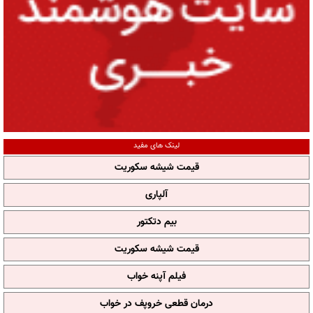
لینک های مفید
قیمت شیشه سکوریت
آلپاری
بیم دتکتور
قیمت شیشه سکوریت
فیلم آپنه خواب
درمان قطعی خروپف در خواب