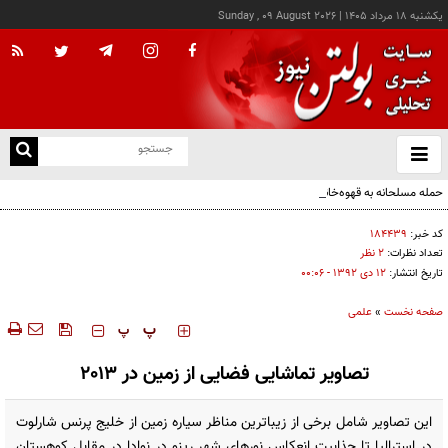
يکشنبه ۱۸ مرداد ۱۴۰۵
|
Sunday , 09 August 2026
از
و
ته
حمله مسلحانه به قهوه‌خانه‌ای در زاهدان؛ ۲ نفر جان باختند
ن
نو
کد خبر:
۱۸۴۴۳۹
تعداد نظرات:
۲ نظر
تاریخ انتشار:
۱۲ دی ۱۳۹۲ - ۰۰:۰۶
صفحه نخست
»
علمی
‍‍‍ پ
پ
تصاویر تماشایی فضایی از زمین در 2013
این تصاویر شامل برخی از زیباترین مناظر سیاره زمین از خلیج پرنس شارلوت
در استرالیا تا جذابیت انعکاس نورهای شهر رینو در نوادا در مقابل کوهستان