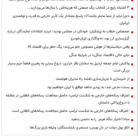
3 اشتباه رایج در انتخاب رنگ صنعتی که هزینه‌اش را سال‌ها می‌پردازید...
«چرا نباید از شما متنفر باشند؟»؛ پاسخ معنادار یک کاربر خارجی به قدرت و توانمندی
ایرانیان
صمصامی خطاب به پزشکیان: خودتان در مجلس بودید؛ دیدید انتقادات نمایندگان درباره
گران‌سازی ارز بود، نه واگذاری ایران‌خودرو
وقتی دیتاسنترها از هوش مصنوعی جلو می‌زنند؛ زنگ خطر برای اقتصاد AI
جای خالی «اقتصاد جنگی» در شرایط جنگی
واکنش امام جمعه اردبیل به سخنان باقر خرازی: دروغ بستن به رهبری قطعاً جرم بسیار
بزرگی است
از خبرسازی تا جریان‌سازی نقشه راه مدیران هوشمند
بسنت مدعی شد: به زودی شاهد توافق با ایران خواهیم بود
اعتراف رسانه‌های خارجی به شکست ترامپ؛ حاصل مجاهدت رسانه‌های انقلابی در مقابله
با دروغ‌پراکنی دشمنان
اعتراف رسانه‌های خارجی به شکست ترامپ حاصل مجاهدت رسانه‌های انقلابی است
مبادا اختیار تنگه هرمز را به دشمن بدهید
اتاق پول دولت در دل بورس؛ مستمری بازنشستگان، وثیقه بازی بزرگ‌ها