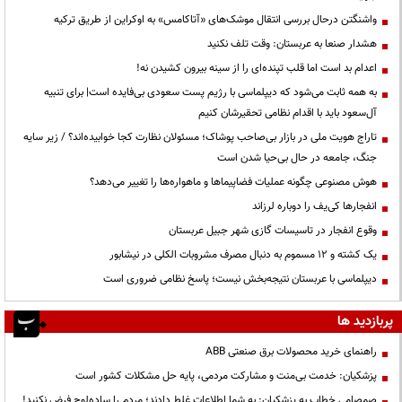
واشنگتن درحال بررسی انتقال موشک‌های «آتاکامس» به اوکراین از طریق ترکیه
هشدار صنعا به عربستان: وقت تلف نکنید
اعدام بد است اما قلب تپنده‌ای را از سینه بیرون کشیدن نه!
به همه ثابت می‌شود که دیپلماسی با رژیم پست سعودی بی‌فایده است| برای تنبیه
آل‌سعود باید با اقدام نظامی تحقیرشان کنیم
تاراج هویت ملی در بازار بی‌صاحب پوشاک؛ مسئولان نظارت کجا خوابیده‌اند؟ / زیر سایه
جنگ، جامعه در حال بی‌حیا شدن است
هوش مصنوعی چگونه عملیات فضاپیماها و ماهواره‌ها را تغییر می‌دهد؟
انفجارها کی‌یف را دوباره لرزاند
وقوع انفجار در تاسیسات گازی شهر جبیل عربستان
یک کشته و ۱۲ مسموم به دنبال مصرف مشروبات الکلی در نیشابور
دیپلماسی با عربستان نتیجه‌بخش نیست؛ پاسخ نظامی ضروری است
پربازدید ها
راهنمای خرید محصولات برق صنعتی ABB
پزشکیان: خدمت بی‌منت و مشارکت مردمی، پایه حل مشکلات کشور است
صمصامی خطاب به پزشکیان: به شما اطلاعات غلط دادند؛ مردم را ساده‌لوح فرض نکنید!