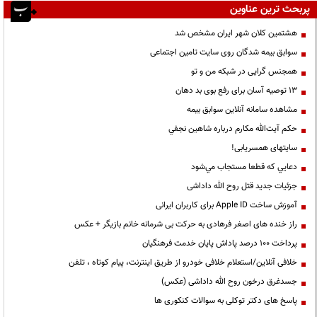
پربحث ترین عناوین
هشتمین کلان شهر ایران مشخص شد
سوابق بیمه شدگان روی سایت تامین اجتماعی
همجنس گرایی در شبکه من و تو
13 توصیه آسان برای رفع بوی بد دهان
مشاهده سامانه آنلاين سوابق بیمه
حكم آيت‌الله مكارم درباره شاهين نجفي
سایتهای همسریابی!
دعايي كه قطعا مستجاب مي‌شود
جزئیات جدید قتل روح الله داداشی
آموزش ساخت Apple ID برای کاربران ایرانی
راز خنده های اصغر فرهادی به حرکت بی شرمانه خانم بازیگر + عکس
پرداخت ۱۰۰ درصد پاداش پایان خدمت فرهنگیان
خلافی آنلاین/استعلام خلافی خودرو از طریق اینترنت، پیام کوتاه ، تلفن
جسدغرق درخون روح الله داداشی (عکس)
پاسخ های دکتر توکلی به سوالات کنکوری ها