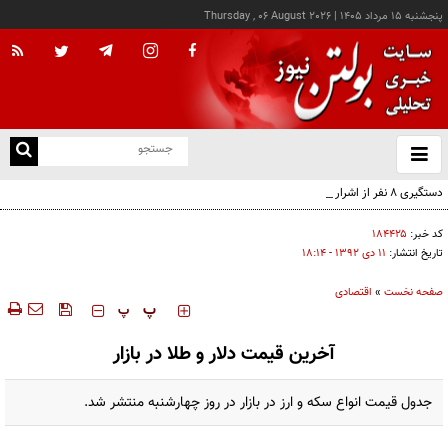
پنجشنبه ۱۵ مرداد ۱۴۰۵
|
Thursday , 06 August 2026
از
و
ته
دستگیری ۸ نفر از اشرار مسلح شاخص و مرتبطین گروهک‌های تروریستی
ن
نو
کد خبر:
۱۸۴۴۲۵
تاریخ انتشار:
۱۱ دی ۱۳۹۲ - ۱۸:۱۴
صفحه نخست
»
اقتصادی
‍‍‍ پ
پ
آخرین قیمت دلار و طلا در بازار
جدول قیمت انواع سکه و ارز در بازار در روز چهارشنبه منتشر شد.