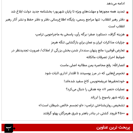
ادامه می‌دهد
تمدید همه مجوزها و مهلت‌های ویژه تا پایان شهریور؛ بخشنامه جدید دولت ابلاغ شد
دفتر رهبر انقلاب: تنها مراجع رسمی، پایگاه اطلاع‌رسانی دفتر و دفتر حفظ و نشر آثار رهبر
انقلاب است
هزینه گزاف، دستاورد صفر؛ برگه رأی، پاسخی به ماجراجویی ترامپ
جزئیات مذاکرات ایران و عمان برای بازگشایی تنگه هرمز
تعارض قوانین؛ مانع پنهان سنددار شدن بخش بزرگی از املاک/ ضرورت تجدیدنظر در
ضوابط احراز تصرفات مالکانه
انصارالله: رفع محاصره یمن مطالبه اصلی ماست
تخم‌مرغ‌هایی که در مرز پوسیدند تا اقتدار اداری اثبات شود
خودتحقیرها عریضه‌نویس کاخ سفید شده‌اند!
عملیات «نصر ۷» چه هدفی را دنبال می‌کرد؟
زلزله شهر یاسوج را لرزاند
تشخیص روان‌شناختی ترامپ: «او تجسم خالص شیطان است!»
۴۵۰۰ فروند کشتی در بنادر باهنر و شرق هرمزگان پهلو گرفتند
پربحث ترین عناوین