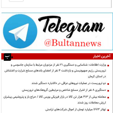
آخرین اخبار
وزارت اطلاعات: شناسایی و دستگیری ۲۱ نفر از مزدوران مرتبط با سازمان جاسوسی و
تروریستی رژیم صهیونیستی و بازداشت ۴ نفر از اعضای باندهای مسلح شرارت و اغتشاش
در استان کرمان
دو تروریست در عملیات نیروهای عراقی در «الانبار» دستگیر شدند
دستگیری ۸ نفر از اشرار مسلح شاخص و مرتبطین گروهک‌های تروریستی
معامله بیش از ۴۱۳ هزار تن کالا در بازار فیزیکی بورس کالا / حراج باز و پتروشیمی پیشران
ارزش معاملات روز شدند
تهاتر ۱۶۷۳ میلیارد تومان از اموال شرکت‌های تراستی