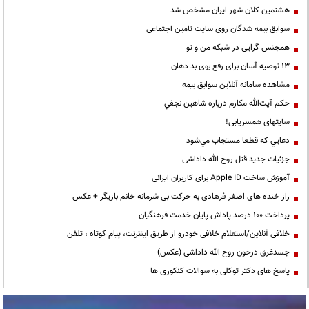
هشتمین کلان شهر ایران مشخص شد
سوابق بیمه شدگان روی سایت تامین اجتماعی
همجنس گرایی در شبکه من و تو
13 توصیه آسان برای رفع بوی بد دهان
مشاهده سامانه آنلاين سوابق بیمه
حكم آيت‌الله مكارم درباره شاهين نجفي
سایتهای همسریابی!
دعايي كه قطعا مستجاب مي‌شود
جزئیات جدید قتل روح الله داداشی
آموزش ساخت Apple ID برای کاربران ایرانی
راز خنده های اصغر فرهادی به حرکت بی شرمانه خانم بازیگر + عکس
پرداخت ۱۰۰ درصد پاداش پایان خدمت فرهنگیان
خلافی آنلاین/استعلام خلافی خودرو از طریق اینترنت، پیام کوتاه ، تلفن
جسدغرق درخون روح الله داداشی (عکس)
پاسخ های دکتر توکلی به سوالات کنکوری ها