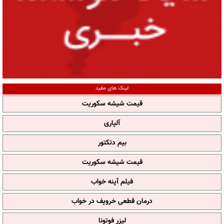
لینک های مفید
قیمت شیشه سکوریت
آلپاری
بیم دتکتور
قیمت شیشه سکوریت
فیلم آپنه خواب
درمان قطعی خروپف در خواب
لیزر فوتونا