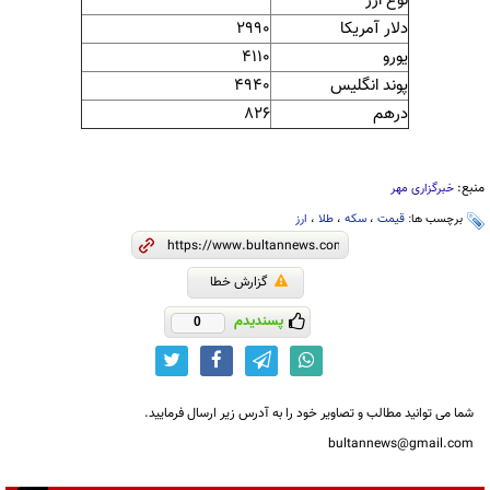
نوع ارز
دلار آمریکا
2990
یورو
4110
پوند انگلیس
4940
درهم
826
منبع:
خبرگزاری مهر
برچسب ها:
قیمت
،
سکه
،
طلا
،
ارز
گزارش خطا
پسندیدم
0
شما می توانید مطالب و تصاویر خود را به آدرس زیر ارسال فرمایید.
bultannews@gmail.com