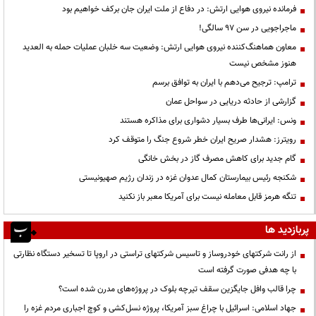
فرمانده نیروی هوایی ارتش: در دفاع از ملت ایران جان برکف خواهیم بود
ماجراجویی در سن ۹۷ سالگی!
معاون هماهنگ‌کننده نیروی هوایی ارتش: وضعیت سه خلبان عملیات حمله به العدید
هنوز مشخص نیست
ترامپ: ترجیح می‌دهم با ایران به توافق برسم
گزارشی از حادثه دریایی در سواحل عمان
ونس: ایرانی‌ها طرف بسیار دشواری برای مذاکره هستند
رویترز: هشدار صریح ایران خطر شروع جنگ را متوقف کرد
گام جدید برای کاهش مصرف گاز در بخش خانگی
شکنجه رئیس بیمارستان کمال عدوان غزه در زندان رژیم صهیونیستی
تنگه هرمز قابل معامله نیست برای آمریکا معبر باز نکنید
پربازدید ها
از رانت‌ شرکتهای خودروساز و تاسیس شرکتهای تراستی در اروپا تا تسخیر دستگاه نظارتی
با چه هدفی صورت گرفته است
چرا قالب وافل جایگزین سقف تیرچه بلوک در پروژه‌های مدرن شده است؟
جهاد اسلامی: اسرائیل با چراغ سبز آمریکا، پروژه نسل‌کشی و کوچ اجباری مردم غزه را