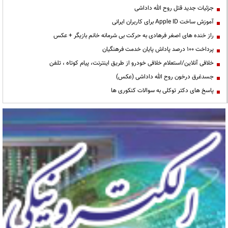
جزئیات جدید قتل روح الله داداشی
آموزش ساخت Apple ID برای کاربران ایرانی
راز خنده های اصغر فرهادی به حرکت بی شرمانه خانم بازیگر + عکس
پرداخت ۱۰۰ درصد پاداش پایان خدمت فرهنگیان
خلافی آنلاین/استعلام خلافی خودرو از طریق اینترنت، پیام کوتاه ، تلفن
جسدغرق درخون روح الله داداشی (عکس)
پاسخ های دکتر توکلی به سوالات کنکوری ها