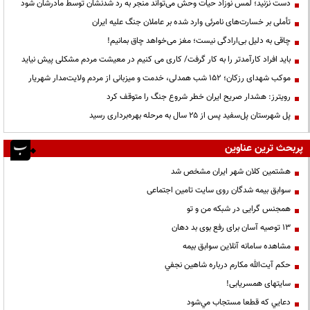
دست نزنید؛ لمس نوزاد حیات وحش می‌تواند منجر به رد شدنشان توسط مادرشان شود
تأملی بر خسارت‌های نامرئی وارد شده بر عاملان جنگ علیه ایران
چاقی به دلیل بی‌ارادگی نیست؛ مغز می‌خواهد چاق بمانیم!
باید افراد کارآمدتر را به کار گرفت/ کاری می کنیم در معیشت مردم مشکلی پیش نیاید
موکب شهدای رزکان؛ ۱۵۲ شب همدلی، خدمت و میزبانی از مردم ولایت‌مدار شهریار
رویترز: هشدار صریح ایران خطر شروع جنگ را متوقف کرد
پل شهرستان پل‌سفید پس از ۲۵ سال به مرحله بهره‌برداری رسید
پربحث ترین عناوین
هشتمین کلان شهر ایران مشخص شد
سوابق بیمه شدگان روی سایت تامین اجتماعی
همجنس گرایی در شبکه من و تو
13 توصیه آسان برای رفع بوی بد دهان
مشاهده سامانه آنلاين سوابق بیمه
حكم آيت‌الله مكارم درباره شاهين نجفي
سایتهای همسریابی!
دعايي كه قطعا مستجاب مي‌شود