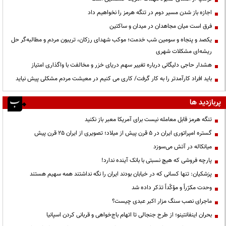
اجازه باز شدن مسیر دوم در تنگه هرمز را نخواهیم داد
فرق است میان مجاهدان در میدان و ساکتین
یکصد و پنجاه و سومین شب خدمت؛ موکب شهدای رزکان، تریبون مردم و مطالبه‌گر حل
ریشه‌ای مشکلات شهری
هشدار حاجی دلیگانی درباره تغییر سهم دریای خزر و مخالفت با واگذاری امتیاز
باید افراد کارآمدتر را به کار گرفت/ کاری می کنیم در معیشت مردم مشکلی پیش نیاید
پربازدید ها
تنگه هرمز قابل معامله نیست برای آمریکا معبر باز نکنید
گستره امپراتوری ایران در ۵ قرن پیش از میلاد؛ تصویری از ایران ۲۵ قرن پیش
میانکاله در آتش می‌سوزد
پارچه فروشی که هیچ نسبتی با بانک آینده ندارد!
پزشکیان: تنها کسانی که در خیابان بودند ایران را نگه نداشتند همه سهیم هستند
وحدت مکرّراً و مؤکّداً تذکر داده شد
ماجرای نصب سنگ مزار اکبر عبدی چیست؟
بحران اینفانتینو؛ از طرح جنجالی تا اتهام باج‌خواهی و قربانی کردن اسپانیا