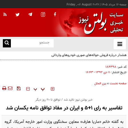
جمعه ۱۶ مرداد ۱۴۰۵
|
Friday , 07 August 2026
از
و
ته
هشدار درباره فروش حواله‌های صوری خودروهای وارداتی
ن
نو
کد خبر:
۱۸۴۳۹۸
تاریخ انتشار:
۱۱ دی ۱۳۹۲ - ۱۶:۴۳
صفحه نخست
»
بین الملل
‍‍‍ پ
پ
خبر بولتن نیوز تائید شد / توافق تا 20 روز دیگر
تفاسیر به رای 1+5 و ایران در مفاد توافق نامه یکسان شد
به گفته خانم «ماریا هارف» معاون سخنگوی وزارت امور خارجه آمریکا، گروه