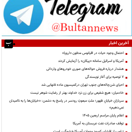
آخرین اخبار
احتمال وجود حیات در اقیانوس مدفون «اروپا»
آمریکا و اسرائیل سامانه «پیکان» را آزمایش کردند
هشدار درباره فروش حواله‌های صوری خودروهای وارداتی
۷ توصیه برای آغاز نویسندگی
احیای شن‌چاله‌های جنوب تهران درکمیسیون ماده ۵نهایی شد
خادمیان: هیچ شفیعی برای زن نزد خداوند بهتر از رضایت شوهر نیست
سربازانِ خیابانِ ظهور؛ ملتِ مبعوثِ رودسر در پاسخ به دشمن: «خیابان‌ها را به ناامیدان
نمی‌دهیم»
اعلام پایان مراسم اربعین ۱۴۰۵
توقف صادرات نفت عربستان به آمریکا
ترامپ از افشای کمبود مهمات آمریکا خشمگین است