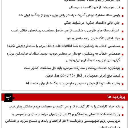
فرار هواپیماها از فرودگاه جده عربستان
رئیس ستاد مشترک ارتش آمریکا خواستار راهی برای خروج از جنگ با ایران شد
جای خالی «اقتصاد جنگی» در شرایط جنگی
اعتراف رسانه‌های خارجی به شکست ترامپ حاصل مجاهدت رسانه‌های انقلابی است
مبادا اختیار تنگه هرمز را به دشمن بدهید
صمصامی خطاب به پزشکیان: به شما اطلاعات غلط دادند؛ مردم را ساده‌لوح فرض نکنید!
صمصامی خطاب به پزشکیان: خودتان در مجلس بودید؛ دیدید انتقادات نمایندگان درباره
گران‌سازی ارز بود، نه واگذاری ایران‌خودرو
پزشکیان: خدمت بی‌منت و مشارکت مردمی، پایه حل مشکلات کشور است
قیمت‌ برنج ایرانی همچنان در کانال ۴۵۰ تا ۵۵۰ هزار تومان
وقتی دیتاسنترها از هوش مصنوعی جلو می‌زنند؛ زنگ خطر برای اقتصاد AI
پربازدید ها
باید افراد کارآمدتر را به کار گرفت/ کاری می کنیم در معیشت مردم مشکلی پیش نیاید
وزارت اطلاعات: شناسایی و دستگیری ۲۱ نفر از مزدوران مرتبط با سازمان جاسوسی و
تروریستی رژیم صهیونیستی و بازداشت ۴ نفر از اعضای باندهای مسلح شرارت و اغتشاش
در استان کرمان