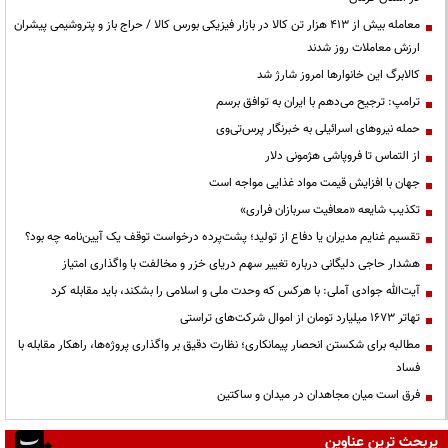
معامله بیش از ۴۱۳ هزار تن کالا در بازار فیزیکی بورس کالا / حراج باز و پتروشیمی پیشران
ارزش معاملات روز شدند
کالابرگ این خانوارها امروز شارژ شد
ترامپ: ترجیح می‌دهم با ایران به توافق برسم
حمله نیروهای اسرائیلی به خبرنگار پرس‌تی‌وی
از التماس تا فروپاشی هژمونی دلار
جهان با افزایش قیمت مواد غذایی مواجه است
تکذیب شایعه «معافیت سربازان فراری»
تقسیم غنایم مدیران یا دفاع از تولید؛ پشت‌پرده درخواست توقف یک آیین‌نامه چه بود؟
هشدار حاجی دلیگانی درباره تغییر سهم دریای خزر و مخالفت با واگذاری امتیاز
آیت‌الله جوادی آملی: با هرکس که وحدت ملی و اسلامی را بشکند، باید مقابله کرد
تهاتر ۱۶۷۳ میلیارد تومان از اموال شرکت‌های تراستی
مطالبه برای شکستن انحصار پیمانکاری؛ نظارت دقیق بر واگذاری پروژه‌ها، راهکار مقابله با
فساد
فرق است میان مجاهدان در میدان و ساکتین
پربحث ترین عناوین