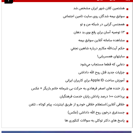
هشتمین کلان شهر ایران مشخص شد
سوابق بیمه شدگان روی سایت تامین اجتماعی
همجنس گرایی در شبکه من و تو
13 توصیه آسان برای رفع بوی بد دهان
مشاهده سامانه آنلاين سوابق بیمه
حكم آيت‌الله مكارم درباره شاهين نجفي
سایتهای همسریابی!
دعايي كه قطعا مستجاب مي‌شود
جزئیات جدید قتل روح الله داداشی
آموزش ساخت Apple ID برای کاربران ایرانی
راز خنده های اصغر فرهادی به حرکت بی شرمانه خانم بازیگر + عکس
پرداخت ۱۰۰ درصد پاداش پایان خدمت فرهنگیان
خلافی آنلاین/استعلام خلافی خودرو از طریق اینترنت، پیام کوتاه ، تلفن
جسدغرق درخون روح الله داداشی (عکس)
پاسخ های دکتر توکلی به سوالات کنکوری ها