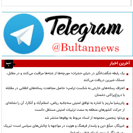
آخرین اخبار
یک رابطه شگفت‌انگیز در دنیای حشرات؛ مورچه‌ها از شته‌ها مراقبت می‌کنند و در مقابل،
عسلک شیرین دریافت می‌کنند
اعتراف رسانه‌های خارجی به شکست ترامپ؛ حاصل مجاهدت رسانه‌های انقلابی در مقابله
با دروغ‌پراکنی دشمنان
پاتریشیا مارینز با اشاره به توافق امنیتی سه‌جانبه ریاض، اسلام‌آباد و آنکارا، آن را نشانه‌ای
از حرکت کشورهای منطقه به سمت ترتیبات امنیتی مستقل دانست
ویدئو؛ پنجمین مجموعه از اسناد مربوط به یوفوها منتشر شد
خبرنگار، مبلّغ دین و پاسدار فرهنگ و هویت در مواجهه با چالش‌های سیاسی است؛ تبریک
روز خبرنگار از سوی استاد خطیب اصفهانی.