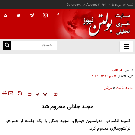
شنبه ۱۷ مرداد ۱۴۰۵
|
Saturday , 08 August 2026
از
و
ته
اعتراف رسانه‌های خارجی به شکست ترامپ؛ حاصل مجاهدت رسانه‌های انقلابی در مقابله با
ن
دروغ‌پراکنی دشمنان
نو
کد خبر:
۱۸۴۳۸۹
تاریخ انتشار:
۱۱ دی ۱۳۹۲ - ۱۵:۴۴
صفحه نخست
»
ورزشی
‍‍‍ پ
پ
مجید جلالی محروم شد
کمیته انضباطی فدراسیون فوتبال، مجید جلالی را یک جلسه از همراهی
تراکتورسازی محروم کرد.