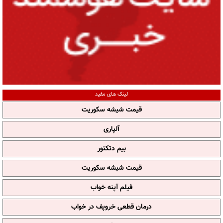
لینک های مفید
قیمت شیشه سکوریت
آلپاری
بیم دتکتور
قیمت شیشه سکوریت
فیلم آپنه خواب
درمان قطعی خروپف در خواب