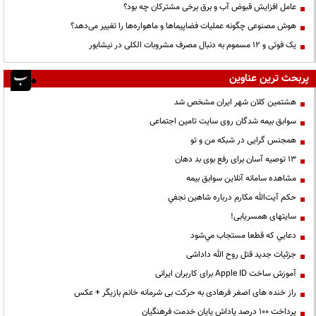
عامل افزایش قبوض آب و برق برخی مشترکان چه بود؟
هوش مصنوعی چگونه عملیات فضاپیماها و ماهواره‌ها را تغییر می‌دهد؟
یک فوتی و ۱۲ مسموم به دنبال مصرف مشروبات الکلی در نیشابور
پربحث ترین عناوین
هشتمین کلان شهر ایران مشخص شد
سوابق بیمه شدگان روی سایت تامین اجتماعی
همجنس گرایی در شبکه من و تو
13 توصیه آسان برای رفع بوی بد دهان
مشاهده سامانه آنلاين سوابق بیمه
حكم آيت‌الله مكارم درباره شاهين نجفي
سایتهای همسریابی!
دعايي كه قطعا مستجاب مي‌شود
جزئیات جدید قتل روح الله داداشی
آموزش ساخت Apple ID برای کاربران ایرانی
راز خنده های اصغر فرهادی به حرکت بی شرمانه خانم بازیگر + عکس
پرداخت ۱۰۰ درصد پاداش پایان خدمت فرهنگیان