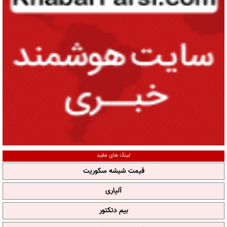
لینک های مفید
قیمت شیشه سکوریت
آلپاری
بیم دتکتور