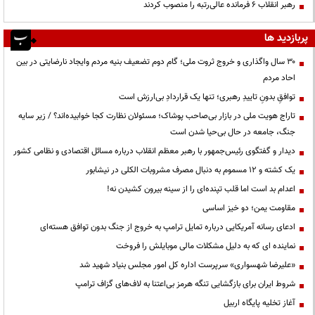
رهبر انقلاب ۶ فرمانده عالی‌رتبه را منصوب کردند
پربازدید ها
۳۰ سال واگذاری و خروج ثروت ملی؛ گام دوم تضعیف بنیه مردم وایجاد نارضایتی در بین
احاد مردم
توافقِ بدونِ تاییدِ رهبری؛ تنها یک قراردادِ بی‌ارزش است
تاراج هویت ملی در بازار بی‌صاحب پوشاک؛ مسئولان نظارت کجا خوابیده‌اند؟ / زیر سایه
جنگ، جامعه در حال بی‌حیا شدن است
دیدار و گفتگوی رئیس‌جمهور با رهبر معظم انقلاب درباره مسائل اقتصادی و نظامی کشور
یک کشته و ۱۲ مسموم به دنبال مصرف مشروبات الکلی در نیشابور
اعدام بد است اما قلب تپنده‌ای را از سینه بیرون کشیدن نه!
مقاومت یمن؛ دو خیز اساسی
ادعای رسانه آمریکایی درباره تمایل ترامپ به خروج از جنگ بدون توافق هسته‌ای
نماینده ای که به دلیل مشکلات مالی موبایلش را فروخت
«علیرضا شهسواری» سرپرست اداره کل امور مجلس بنیاد شهید شد
شروط ایران برای بازگشایی تنگه هرمز بی‌اعتنا به لاف‌های گزاف ترامپ
آغاز تخلیه پایگاه اربیل