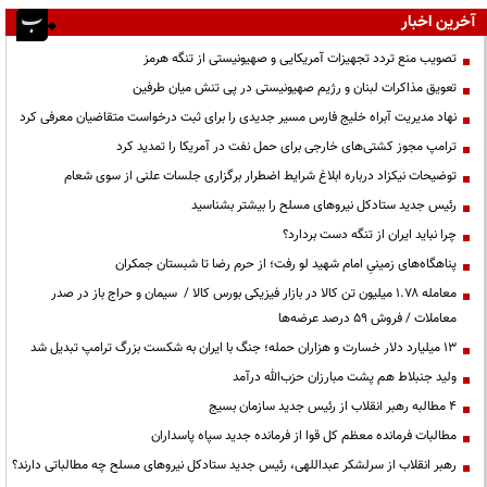
آخرین اخبار
تصویب منع تردد تجهیزات آمریکایی و صهیونیستی از تنگه هرمز
تعویق مذاکرات لبنان و رژیم صهیونیستی در پی تنش میان طرفین
نهاد مدیریت آبراه خلیج فارس مسیر جدیدی را برای ثبت درخواست متقاضیان معرفی کرد
ترامپ مجوز کشتی‌های خارجی برای حمل نفت در آمریکا را تمدید کرد
توضیحات نیکزاد درباره ابلاغ شرایط اضطرار برگزاری جلسات علنی از سوی شعام
رئیس جدید ستادکل نیروهای مسلح را بیشتر بشناسید
چرا نباید ایران از تنگه دست بردارد؟
پناهگاه‌های زمینیِ امام شهید لو رفت؛ از حرم رضا تا شبستان جمکران
معامله ۱.۷۸ میلیون تن کالا در بازار فیزیکی بورس کالا / سیمان و حراج باز در صدر
معاملات / فروش ۵۹ درصد عرضه‌ها
۱۳ میلیارد دلار خسارت و هزاران حمله؛ جنگ با ایران به شکست بزرگ ترامپ تبدیل شد
ولید جنبلاط هم پشت مبارزان حزب‌الله درآمد
۴ مطالبه رهبر انقلاب از رئیس جدید سازمان بسیج
مطالبات فرمانده معظم کل قوا از فرمانده جدید سپاه پاسداران
رهبر انقلاب از سرلشکر عبداللهی، رئیس جدید ستادکل نیروهای مسلح چه مطالباتی دارند؟