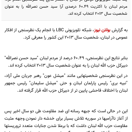
مردم لبنان با اکثریت 60.49 درصدی آرا سید حسن نصرالله را به عنوان
شخصیت سال 2013 انتخاب کرده اند.
به گزارش
بولتن نیوز
، شبکه تلویزیونی LBC با انجام یک نظرسنجی از افکار
عمومی در لبنان، شخصیت سال 2013 این کشور را معرفی کرد.
بنابر نتایج این نظرسنجی، 60.49 درصد از مردم لبنان "سید حسن نصرالله"
دبیرکل حزب الله لبنان را به عنوان شخصیت سال 2013 انتخاب کرده اند.
در این نظرسنجی شخصیتهایی مانند "میشل عون" رهبر جریان ملی آزاد،
"نبیه بری" رئیس پارلمان لبنان و حتی "میشل سلیمان" رئیس جمهور
لبنان با اختلاف فاحشی پایین تر از دبیرکل حزب الله قرار گرفته اند.
این در حالی است که جبهه رسانه ای ضد مقاومت طی دو سال اخیر پس
از آغاز ناآرامیها در سوریه تلاش بسیار برای خدشه دار نمودن وجهه مثبت
مقاومت حزب الله لبنان داشت که با برملا شدن جنایات متعدد تروریستها