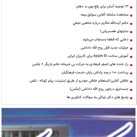
13 توصیه آسان برای رفع بوی بد دهان
مشاهده سامانه آنلاين سوابق بیمه
حكم آيت‌الله مكارم درباره شاهين نجفي
سایتهای همسریابی!
دعايي كه قطعا مستجاب مي‌شود
جزئیات جدید قتل روح الله داداشی
آموزش ساخت Apple ID برای کاربران ایرانی
راز خنده های اصغر فرهادی به حرکت بی شرمانه خانم بازیگر + عکس
پرداخت ۱۰۰ درصد پاداش پایان خدمت فرهنگیان
خلافی آنلاین/استعلام خلافی خودرو از طریق اینترنت، پیام کوتاه ، تلفن
جسدغرق درخون روح الله داداشی (عکس)
پاسخ های دکتر توکلی به سوالات کنکوری ها