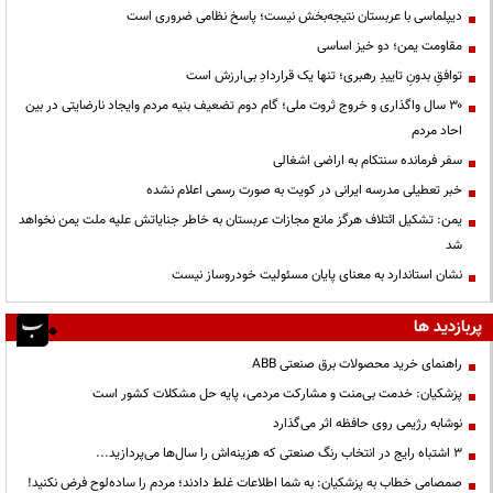
دیپلماسی با عربستان نتیجه‌بخش نیست؛ پاسخ نظامی ضروری است
مقاومت یمن؛ دو خیز اساسی
توافقِ بدونِ تاییدِ رهبری؛ تنها یک قراردادِ بی‌ارزش است
۳۰ سال واگذاری و خروج ثروت ملی؛ گام دوم تضعیف بنیه مردم وایجاد نارضایتی در بین
احاد مردم
سفر فرمانده سنتکام به اراضی اشغالی
خبر تعطیلی مدرسه ایرانی در کویت به صورت رسمی اعلام نشده
یمن: تشکیل ائتلاف هرگز مانع مجازات عربستان به خاطر جنایاتش علیه ملت یمن نخواهد
شد
نشان استاندارد به معنای پایان مسئولیت خودروساز نیست
پربازدید ها
راهنمای خرید محصولات برق صنعتی ABB
پزشکیان: خدمت بی‌منت و مشارکت مردمی، پایه حل مشکلات کشور است
نوشابه رژیمی روی حافظه اثر می‌گذارد
3 اشتباه رایج در انتخاب رنگ صنعتی که هزینه‌اش را سال‌ها می‌پردازید...
صمصامی خطاب به پزشکیان: به شما اطلاعات غلط دادند؛ مردم را ساده‌لوح فرض نکنید!