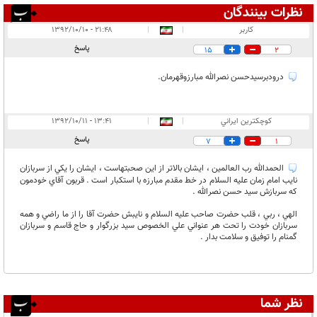
نظرات بینندگان
انتشار یافته:
۲
کاربر
|
|
۲۱:۴۸ - ۱۳۹۲/۱۰/۱۰
در انتظار بررسی:
۱
پاسخ
15
2
غیر قابل انتشار:
۱
درودبرسیدحسن نصرالله مبارزوقهرمان.
كوچكترين ايراني
|
|
۱۳:۴۱ - ۱۳۹۲/۱۰/۱۱
پاسخ
7
1
الحمدالله رب العالمين ، ايشان بالاتر از اين صحبتهاست ، ايشان را يكي از سربازان
نايب امام زمان عليه السلام در خط مقدم مبارزه با استكبار است . قربون آقاي خودمون
كه سربازش سيد حسن نصرالله .
الهي ،‌ ربي ،‌ قلب حضرت صاحب عليه السلام و نايبش حضرت آقا را از ما راضي و همه
سربازان خودت را تحت هر عنواني علي الخصوص سيد بزرگوار و حاج قاسم و سربازان
گمنام را توفيق و سلامت بدار .
نظر شما