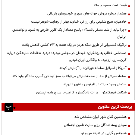
قیمت نفت صعودی ماند
هشدار درباره فروش حواله‌های صوری خودروهای وارداتی
خادمیان: هیچ شفیعی برای زن نزد خداوند بهتر از رضایت شوهر نیست
«چرا نباید از شما متنفر باشند؟»؛ پاسخ معنادار یک کاربر خارجی به قدرت و توانمندی
ایرانیان
ترافیک کشتیرانی از طریق تنگه هرمز در یک هفته به ۳۳ کشتی کاهش یافت
صمصامی خطاب به پزشکیان: خودتان در مجلس بودید؛ دیدید انتقادات نمایندگان درباره
گران‌سازی ارز بود، نه واگذاری ایران‌خودرو
آمریکا و اسرائیل سامانه «پیکان» را آزمایش کردند
استفاده بیش از حد از صفحه‌نمایش می‌تواند به مغز کودکان آسیب ماندگار وارد کند
احتمال وجود حیات در اقیانوس مدفون «اروپا»
شکایت نیومکزیکو از وزارت دادگستری ترامپ بر سر پرونده اپستین
پربحث ترین عناوین
هشتمین کلان شهر ایران مشخص شد
سوابق بیمه شدگان روی سایت تامین اجتماعی
همجنس گرایی در شبکه من و تو