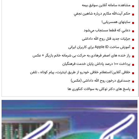
مشاهده سامانه آنلاين سوابق بیمه
حكم آيت‌الله مكارم درباره شاهين نجفي
سایتهای همسریابی!
دعايي كه قطعا مستجاب مي‌شود
جزئیات جدید قتل روح الله داداشی
آموزش ساخت Apple ID برای کاربران ایرانی
راز خنده های اصغر فرهادی به حرکت بی شرمانه خانم بازیگر + عکس
پرداخت ۱۰۰ درصد پاداش پایان خدمت فرهنگیان
خلافی آنلاین/استعلام خلافی خودرو از طریق اینترنت، پیام کوتاه ، تلفن
جسدغرق درخون روح الله داداشی (عکس)
پاسخ های دکتر توکلی به سوالات کنکوری ها