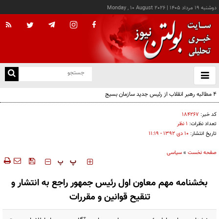
دوشنبه ۱۹ مرداد ۱۴۰۵
|
Monday , 10 August 2026
از
و
ته
۴ مطالبه رهبر انقلاب از رئیس جدید سازمان بسیج
ن
نو
کد خبر:
۱۸۴۲۶۷
تعداد نظرات:
۱ نظر
تاریخ انتشار:
۱۰ دی ۱۳۹۲ - ۱۱:۱۹
صفحه نخست
»
سیاسی
‍‍‍ پ
پ
بخشنامه مهم معاون اول رئیس جمهور راجع به انتشار و
تنقیح قوانین و مقررات