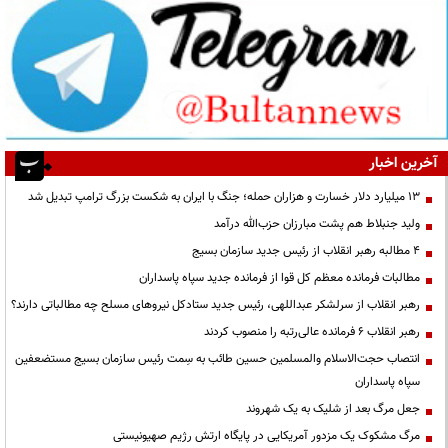
آخرین اخبار
۱۳ میلیارد دلار خسارت و هزاران حمله؛ جنگ با ایران به شکست بزرگ ترامپ تبدیل شد
ولید جنبلاط هم پشت مبارزان حزب‌الله درآمد
۴ مطالبه رهبر انقلاب از رئیس جدید سازمان بسیج
مطالبات فرمانده معظم کل قوا از فرمانده جدید سپاه پاسداران
رهبر انقلاب از سرلشکر عبداللهی، رئیس جدید ستادکل نیروهای مسلح چه مطالباتی دارند؟
رهبر انقلاب ۶ فرمانده عالی‌رتبه را منصوب کردند
انتصاب حجت‌الاسلام ‌والمسلمین حسین طائب به سِمت رئیس سازمان بسیج مستضعفین
سپاه پاسداران
جعل مرگ بعد از شلیک به یک شهروند
مرگ مشکوک یک مزدور آمریکایی در پایگاه ارتش رژیم صهیونیستی