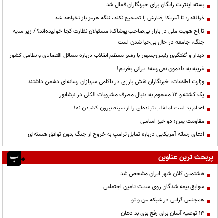
بسته اینترنت رایگان برای خبرنگاران فعال شد
ذوالقدر: تا آمریکا رفتارش را تصحیح نکند، تنگه هرمز باز نخواهد شد
تاراج هویت ملی در بازار بی‌صاحب پوشاک؛ مسئولان نظارت کجا خوابیده‌اند؟ / زیر سایه
جنگ، جامعه در حال بی‌حیا شدن است
دیدار و گفتگوی رئیس‌جمهور با رهبر معظم انقلاب درباره مسائل اقتصادی و نظامی کشور
غریبه به دادمون نمی‌رسه؛ ایرانی بخریم!
وزارت اطلاعات: خبرنگاران نقش بارزی در ناکامی سربازان رسانه‌ای دشمن داشتند
یک کشته و ۱۲ مسموم به دنبال مصرف مشروبات الکلی در نیشابور
اعدام بد است اما قلب تپنده‌ای را از سینه بیرون کشیدن نه!
مقاومت یمن؛ دو خیز اساسی
ادعای رسانه آمریکایی درباره تمایل ترامپ به خروج از جنگ بدون توافق هسته‌ای
پربحث ترین عناوین
هشتمین کلان شهر ایران مشخص شد
سوابق بیمه شدگان روی سایت تامین اجتماعی
همجنس گرایی در شبکه من و تو
13 توصیه آسان برای رفع بوی بد دهان