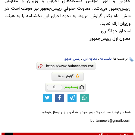
حقوقي و امور مجلس دستگاه‌هاي اجرايي و وزيران و معاونان
رييس‌جمهور مي‌باشد. معاونت حقوقي رييس‌جمهور نيز موظف است هر
شش ماه يكبار گزارش مربوط به نحوه اجراي اين بخشنامه را به هيئت
وزيران ارائه نمايد.
اسحاق جهانگيري
معاون اول رييس‌جمهور
برچسب ها:
بخشنامه
،
معاون اول
،
رئیس جمهور
گزارش خطا
پسندیدم
0
شما می توانید مطالب و تصاویر خود را به آدرس زیر ارسال فرمایید.
bultannews@gmail.com