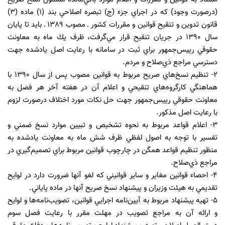
(درصورت وجود) كه در اجراي جزء (ج) تبصره اصلاحي بند (١) ماده (٣)
قانون تدوين و تنقيح قوانين و مقررات كشور ـ مصوب ١٣٨٩ ـ بايد تا پايان
سال ١٣٩٠ در جريان تنقيح قرار مي‌گرفت، ظرف يك ماه به معاونت
حقوقي رييس‌جمهور براي ثبت در سامانه با رعايت اصل يادشده جهت
دسترسي مراجع ذي‌صلاح و مردم.
٢- تنظيم نسخ‌هاي صريح مربوط به قوانين مصوب پس از سال ١٣٩٠ با
هماهنگي كارگروه‌هاي تنقيحي و اعلام آن در هفته آخر هر فصل به
معاونت حقوقي رييس‌جمهور جهت حل نكات مورد اختلاف درصورت لزوم
با رعايت اصل مذكور.
٣- اعلام قواعد مربوط به نحوه تشخيص و تبيين موارد نسخ ضمني و
تفسير با توجه به اصول لفظي ظرف شش ماه به معاونت يادشده به
منظور تنظيم قواعد همگن در چارچوب قوانين مربوط براي تصميم‌گيري در
مراجع ذي‌صلاح.
٤- احصاء قوانين مغاير و ساير قوانيني كه لغو آنها ضرورت دارد در لوايح
تقديمي به هيئت وزيران و پيشنهاد نسخ صريح آنها در ماده پاياني.
٥- تهيه پيشنهاد مربوط به آيين‌نامه اجرايي قوانين، تصويب‌نامه‌ها و لوايح
و ارائه آن به مراجع تصويب در مهلت مقرر با رعايت فصل سوم