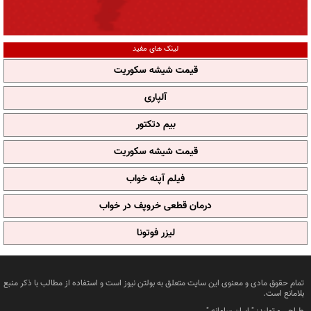
لینک های مفید
قیمت شیشه سکوریت
آلپاری
بیم دتکتور
قیمت شیشه سکوریت
فیلم آپنه خواب
درمان قطعی خروپف در خواب
لیزر فوتونا
تمام حقوق مادی و معنوی این سایت متعلق به بولتن نیوز است و استفاده از مطالب با ذکر منبع
بلامانع است.
طراحی و تولید: "
ایران سامانه
"