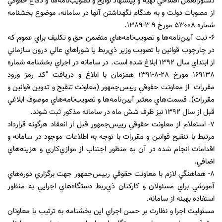
دستورالعمل اصلاحي تهيه و پيشنهاد لوايح و تصويب‌نامه‌ها و دفاع حقوقي
از مصوبات دولت و به هنگام نگهداشتن آنها در سامانه، موضوع بخشنامه
شماره ٥٣٠٠٨ مورخ ٩-٣-١٣٨٩.
٦- ثبت آيين‌نامه‌ها و تصويب‌نامه‌هاي متضمن حق و تكليف براي عموم كه
در چارچوب قوانين با تصويب وزير ذي‌ربط يا شوراهاي عالي درون سازماني
از ابتداي سال ١٣٩٢ ابلاغ شده است. در سامانه در اجراي بخشنامه شماره
١٦٩١٣٨ مورخ ٢٨-٨-١٣٩١ همزمان با ابلاغ و دريافت "كد رمز ورود
مقررات" از معاونت حقوقي رييس‌جمهور (معاونت تنقيح و تدوين قوانين و
مقررات). قسمت‌هاي معتبر آيين‌نامه‌ها و تصويب‌نامه‌هاي موصوف ابلاغي
قبل از سال ١٣٩٢ نيز ظرف شش ماه در سامانه مذكور ثبت شوند.
٧- استعلام از معاونت حقوقي رييس‌جمهور قبل از انعقاد هرگونه قرارداد
مرتبط با تنقيح قوانين و مقررات با توجه به اطلاعات موجود در سامانه و
اقدامات انجام شده در آن به منظور اجتناب از موازي‌كاري و هزينه‌هاي
اضافي.
٨- هماهنگي لازم با معاونت حقوقي رييس‌جمهور جهت برگزاري دوره‌هاي
آموزشي براي مسئولان و كاركنان ذي‌ربط دستگاه‌هاي اجرايي به منظور
استفاده بهينه از سامانه.
مسئوليت اجرا و نظارت بر حسن اجراي اين بخشنامه به ترتيب با معاونان