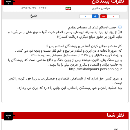
نظرات بینندگان
انتشار یافته:
۱
مرتضی خاکپور
|
|
۲۲:۴۲ - ۱۳۹۲/۱۰/۱۹
در انتظار بررسی:
۱
پاسخ
0
0
غیر قابل انتشار:
حجت‌الاسلام غلامرضا مصباحی‌مقدم
((( تزریق ارز باید به وسیله نیروهای رسمی انجام شود، آنها حقوق شان را می‌گیرند و
نباید افزون بر حقوق مبلغ دیگری دریافت کنند.)))
کار مفت و مجانی کردن فقط برای رزمندگان است و بس ؟!
که امروز با نجات دادن ایران و اسلام در پیچ و خم فقر دست و پنجه نرم می کنند .
و رزمندگان و جانبازان زیر 25 ٪ از همه حقوق معیشتی محروم هستند .
و این سنگ بنای قانون نانوشته پس از پایان جنگ و دفاع مقدس است که رزمندگان را
به حاشیه برانند و اقتصاد ولنگاری هردن بیلی را بنا بنهند .
http://mkhakpour9.persianblog.ir
و امروز کسی حق ندارد که از نابسامانی اقتصادی و فرهنگی بنالد زیرا خود کرده را تدبیر
نیست .
وبه حاشیه راندن و حق رزمندگان را ندادن. این بهایی را دارد که ایران می پردازد .
نظر شما
نام