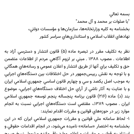
بسمه تعالي
"با صلوات بر محمد و آل محمد"
بخشنامه به كليه وزارتخانه‌ها، سازمان‌ها و مؤسسات دولتي،
نهادهاي انقلاب اسلامي و استانداري‌هاي سراسر كشور
نظر به تكليف مقرر در تبصره ماده (٥) قانون انتشار و دسترسي آزاد به
اطلاعات ـ مصوب ١٣٨٨ ـ مبني بر لزوم آگاهي مردم از اطلاعات متضمن
حق و تكليف براي آنها از طريق انتشار و اعلان عمومي و رسانه‌هاي همگاني
و با توجه به نقش رييس‌جمهور در حل اختلافات بين دستگاه‌هاي اجرايي
به موجب اصل يكصد و سي و چهارم قانون اساسي جمهوري اسلامي ايران
و با عنايت به آثار ناشي از آراي حل اختلاف دستگاه‌هاي اجرايي، موضوع
بند (د) ماده (٢١٦) قانون برنامه پنجساله پنجم توسعه جمهوري اسلامي
ايران ـ مصوب ١٣٨٩ـ، مقتضي است دستگاه‌هاي اجرايي نسبت به انجام
موارد زير در حوزه‌هاي قوانين و مقررات اقدام نمايند:
١- لحاظ سامانه ملي قوانين و مقررات جمهوري اسلامي ايران كه در اين
بخشنامه به اختصار «سامانه» ناميده مي‌شود، در انجام اقدامات حقوقي و
استناد به قوانين و مقررات و اعلام موارد باقي‌مانده مشمول نسخ صريح