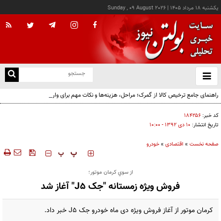
يکشنبه ۱۸ مرداد ۱۴۰۵
|
Sunday , 09 August 2026
از
و
ته
راهنمای جامع ترخیص کالا از گمرک؛ مراحل، هزینه‌ها و نکات مهم برای واردکنندگان
ن
نو
کد خبر:
۱۸۴۲۵۶
تاریخ انتشار:
۱۰ دی ۱۳۹۲ - ۱۰:۰۰
صفحه نخست
»
اقتصادی
»
خودرو
‍‍‍ پ
پ
از سوي كرمان موتور؛
فروش ویژه زمستانه "جک J5" آغاز شد
کرمان موتور از آغاز فروش ویژه دی ماه خودرو جک J5 خبر داد.