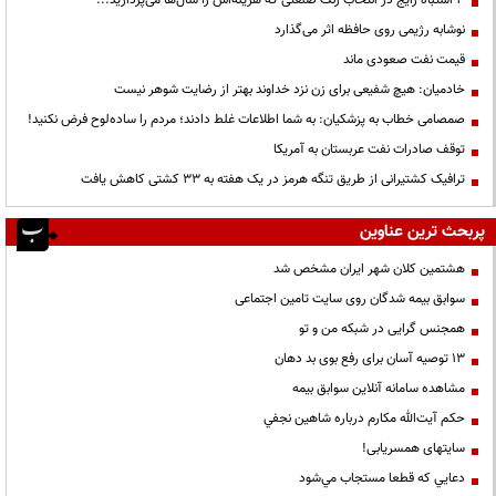
3 اشتباه رایج در انتخاب رنگ صنعتی که هزینه‌اش را سال‌ها می‌پردازید...
نوشابه رژیمی روی حافظه اثر می‌گذارد
قیمت نفت صعودی ماند
خادمیان: هیچ شفیعی برای زن نزد خداوند بهتر از رضایت شوهر نیست
صمصامی خطاب به پزشکیان: به شما اطلاعات غلط دادند؛ مردم را ساده‌لوح فرض نکنید!
توقف صادرات نفت عربستان به آمریکا
ترافیک کشتیرانی از طریق تنگه هرمز در یک هفته به ۳۳ کشتی کاهش یافت
پربحث ترین عناوین
هشتمین کلان شهر ایران مشخص شد
سوابق بیمه شدگان روی سایت تامین اجتماعی
همجنس گرایی در شبکه من و تو
13 توصیه آسان برای رفع بوی بد دهان
مشاهده سامانه آنلاين سوابق بیمه
حكم آيت‌الله مكارم درباره شاهين نجفي
سایتهای همسریابی!
دعايي كه قطعا مستجاب مي‌شود