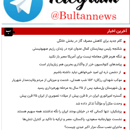
آخرین اخبار
گام جدید برای کاهش مصرف گاز در بخش خانگی
شکنجه رئیس بیمارستان کمال عدوان غزه در زندان رژیم صهیونیستی
تنگه هرمز قابل معامله نیست برای آمریکا معبر باز نکنید
پیامدهای کنوانسیون خزر از واگذاری بحرین هم زیان‌بارتر است
از دشمن ذره ای امید خیرخواهی نباید داشته باشیم
موکب شهدای رزکان؛ ۱۵۲ شب همدلی، خدمت و میزبانی از مردم ولایت‌مدار شهریار
پل شهرستان پل‌سفید پس از ۲۵ سال به مرحله بهره‌برداری رسید
گستره امپراتوری ایران در ۵ قرن پیش از میلاد؛ تصویری از ایران ۲۵ قرن پیش
وحدت مکرّراً و مؤکّداً تذکر داده شد
پزشکیان: تنها کسانی که در خیابان بودند ایران را نگه نداشتند همه سهیم هستند
نشست چهارجانبه سعودی، پاکستان، مصر و ترکیه با تاکید بر کنترل تنش‌ها
ماجرای نصب سنگ مزار اکبر عبدی چیست؟