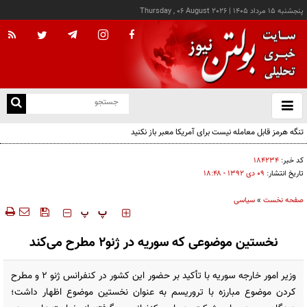
پنجشنبه ۱۵ مرداد ۱۴۰۵
|
Thursday , 06 August 2026
از
و
ته
تنگه هرمز قابل معامله نیست برای آمریکا معبر باز نکنید
ن
نو
کد خبر:
۱۸۴۲۳۴
تاریخ انتشار:
۰۹ دی ۱۳۹۲ - ۱۸:۴۸
صفحه نخست
»
سیاسی
‍‍‍ پ
پ
نخستین موضوعی که سوریه در ژنو2 مطرح می‌کند
وزیر امور خارجه سوریه با تأکید بر حضور این کشور در کنفرانس ژنو 2 و مطرح
کردن موضوع مبارزه با تروریسم به عنوان نخستین موضوع اظهار داشت؛