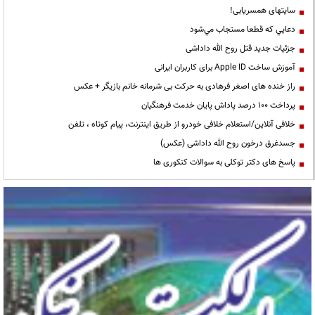
سایتهای همسریابی!
دعايي كه قطعا مستجاب مي‌شود
جزئیات جدید قتل روح الله داداشی
آموزش ساخت Apple ID برای کاربران ایرانی
راز خنده های اصغر فرهادی به حرکت بی شرمانه خانم بازیگر + عکس
پرداخت ۱۰۰ درصد پاداش پایان خدمت فرهنگیان
خلافی آنلاین/استعلام خلافی خودرو از طریق اینترنت، پیام کوتاه ، تلفن
جسدغرق درخون روح الله داداشی (عکس)
پاسخ های دکتر توکلی به سوالات کنکوری ها