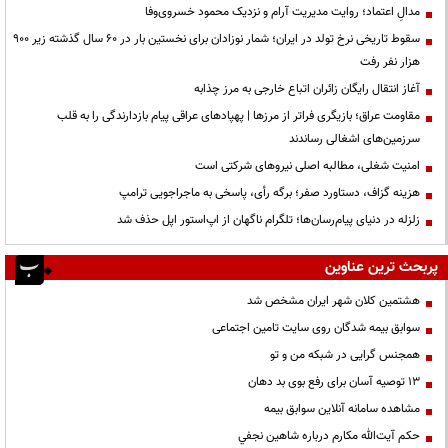
مدالِ اعتماد؛ روایت مدیریت آرام و نزدیک محمود خسروی‌وفا
سقوط تاریخی نرخ تولد در ایران؛ شمار نوزادان برای نخستین بار در ۶۰ سال گذشته زیر ۹۰۰
هزار نفر رفت
آغاز انتقال رایگان زائران اتباع خارجی به مرز چذابه
مقاومت عراق؛ بازیگری فراتر از مرزها | پهپادهای عراقی پیام بازدارندگی را به قلب
سرزمین‌های اشغالی رساندند
‌امنیت شغلی، مطالبه اصلی نیروهای شرکتی است
هزینه گزاف، دستاورد صفر؛ برگه رأی، پاسخی به ماجراجویی ترامپ
زلزله در دنیای پیام‌رسان‌ها؛ تلگرام ناگهان از اپ‌استور اپل حذف شد
پربحث ترین عناوین
هشتمین کلان شهر ایران مشخص شد
سوابق بیمه شدگان روی سایت تامین اجتماعی
همجنس گرایی در شبکه من و تو
13 توصیه آسان برای رفع بوی بد دهان
مشاهده سامانه آنلاين سوابق بیمه
حكم آيت‌الله مكارم درباره شاهين نجفي