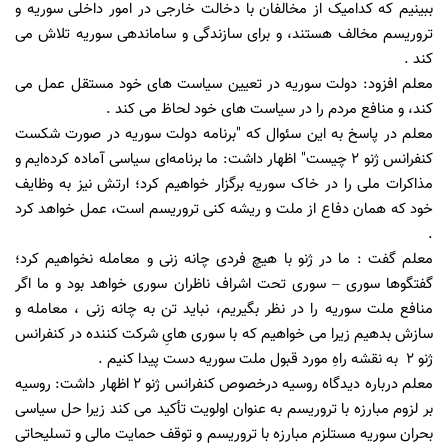
ببینیم که کدامیک از مخالفان با دخالت خارجی در امور داخلی سوریه و
تروریسم مخالف هستند، و برای سازندگی و ساماندهی سوریه تلاش می
کند .
معلم افزود: دولت سوریه در تعیین سیاست های خود مستقل عمل می
کند، و منافع مردم را در سیاست های خود لحاظ می کند .
معلم در پاسخ به این سئوال که "برنامه دولت سوریه در صورت شکست
کنفرانس ژنو 2 چیست" اظهار داشت: ما برنامه‌ای سیاسی آماده کرده‌ایم و
مذاکرات ملی را در خاک سوریه برگزار خواهیم کرد؛ ارتش نیز به وظایف
خود که همان دفاع از ملت و ریشه کنی تروریسم است، عمل خواهد کرد
.
معلم گفت : ما در ژنو با هیچ فردی چانه زنی و معامله نخواهیم کرد؛
گفتگوها سوری – سوری تحت اشراف ناظران سوری خواهد بود و ما اگر
منافع ملت سوریه را در نظر بگیریم، نباید تن به چانه زنی ، معامله و
سازش بدهیم زیرا می خواهیم که با سوری هایِ شرکت کننده در کنفرانس
ژنو 2 به نقشه راهِ مورد قبول ملت سوریه دست پیدا کنیم .
معلم درباره دیدگاه روسیه درخصوص کنفرانس ژنو 2 اظهار داشت: روسیه
بر لزوم مبارزه با تروریسم به عنوان اولویت تأکید می کند زیرا حل سیاسی
بحران سوریه مستلزم مبارزه با تروریسم و توقف حمایت مالی و تسلیحاتی