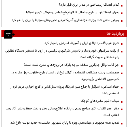
کدام اهداف زیرساختی در مدار ایران قرار دارد؟
بحران اینفانتینو؛ از طرح جنجالی تا اتهام باج‌خواهی و قربانی کردن اسپانیا
رویترز مدعی شد: وزارت خزانه‌داری آمریکا برخی تحریم‌های مرتبط با ایران را لغو کرد
پربازدید ها
شیخ نعیم قاسم: توافق ایران و آمریکا، اسرائیل را مهار کرد
از رانت‌ شرکتهای خودروساز و تاسیس شرکتهای تراستی در اروپا تا تسخیر دستگاه نظارتی
با چه هدفی صورت گرفته است
چرا قالب وافل جایگزین سقف تیرچه بلوک در پروژه‌های مدرن شده است؟
صمصامی: ریشه مشکلات اقتصادی، گرانی نرخ ارز است/ طرح «تقویت پول ملی» در
کمیسیون اقتصادی رأی نیاورد
جهاد اسلامی: اسرائیل با چراغ سبز آمریکا، پروژه نسل‌کشی و کوچ اجباری مردم غزه را
ادامه می‌دهد
میناب؛ شهرِ مقبره‌های کوچک!
دفتر رهبر انقلاب: تنها مراجع رسمی، پایگاه اطلاع‌رسانی دفتر و دفتر حفظ و نشر آثار رهبر
انقلاب است
تمدید همه مجوزها و مهلت‌های ویژه تا پایان شهریور؛ بخشنامه جدید دولت ابلاغ شد