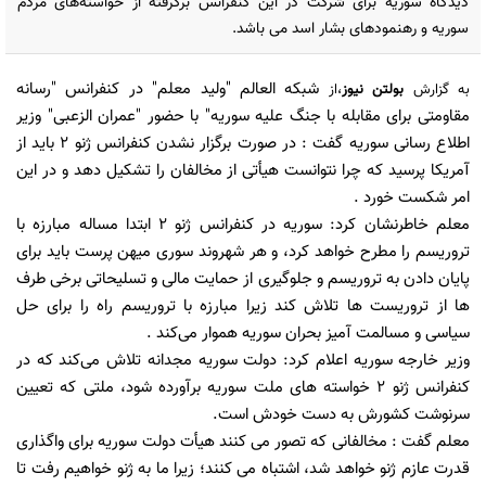
دیدگاه سوریه برای شرکت در این کنفرانس برگرفته از خواسته‌های مردم
سوریه و رهنمودهای بشار اسد می باشد.
شبکه العالم "ولید معلم" در کنفرانس "رسانه
به گزارش
بولتن نیوز
،از
مقاومتی برای مقابله با جنگ علیه سوریه" با حضور "عمران الزعبی" وزیر
اطلاع رسانی سوریه گفت : در صورت برگزار نشدن کنفرانس ژنو 2 باید از
آمریکا پرسید که چرا نتوانست هیأتی از مخالفان را تشکیل دهد و در این
امر شکست خورد .
معلم خاطرنشان کرد: سوریه در کنفرانس ژنو 2 ابتدا مساله مبارزه با
تروریسم را مطرح خواهد کرد، و هر شهروند سوری میهن پرست باید برای
پایان دادن به تروریسم و جلوگیری از حمایت مالی و تسلیحاتی برخی طرف
ها از تروریست ها تلاش کند زیرا مبارزه با تروریسم راه را برای حل
سیاسی و مسالمت آمیز بحران سوریه هموار می‌کند .
وزیر خارجه سوریه اعلام کرد: دولت سوریه مجدانه تلاش می‌کند که در
کنفرانس ژنو 2 خواسته های ملت سوریه برآورده شود، ملتی که تعیین
سرنوشت کشورش به دست خودش است.
معلم گفت : مخالفانی که تصور می کنند هیأت دولت سوریه برای واگذاری
قدرت عازم ژنو خواهد شد، اشتباه می کنند؛ زیرا ما به ژنو خواهیم رفت تا