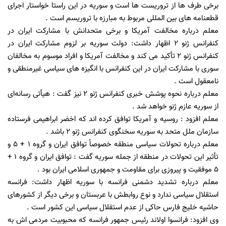
برخی طرف ها از تروریست ها است و سوریه در این راستا خواستار اجرای
قطعنامه های بین المللی مربوط به مبارزه با تروریسم است .
معلم درباره مخالفت آمریکا و برخی متحدانش با مشارکت ایران در
کنفرانس ژنو 2 اظهار داشت: دولت سوریه بر لزوم مشارکت ایران در
کنفرانس ژنو 2 تأکید می کند و مخالفت آمریکا و افراد موسوم به مخالفان
سوری با مشارکت ایران در این کنفرانس با انگیزه های سیاسی غیرمنطقی و
نامعقول است .
معلم درباره نحوه پوشش خبری کنفرانس ژنو 2 نیز گفت : هیأتی رسانه‌ای
از سوریه عازم ژنو خواهد شد .
معلم افزود : روسیه و آمریکا توافق کرده اند که اخضر ابراهیمی فرستاده
سازمان ملل متحد به سوریه سخنگوی کنفرانس ژنو 2 باشد .
معلم درباره تحولات سیاسی منطقه خصوصاً توافق ایران و گروه 1 + 5 و
تأثیر این تحولات در منطقه از جمله سوریه گفت : توافق ایران و گروه 1 +
5 موفقیت و پیروزی برای مقاومت و جمهوری اسلامی ایران بود .
معلم درباره تشدید دشمنی فرانسه با سوریه اظهار داشت: فرانسه
استقلال سیاسی ندارد و نوع روابطش با عربستان و برخی دیگر از کشورهای
حاشیه خلیج فارس حاکی از عدم استقلال سیاسی این کشور است .
وی افزود: فرانسوا اولاند رئیس جمهور فرانسه که محبوبیت مردمی اش به