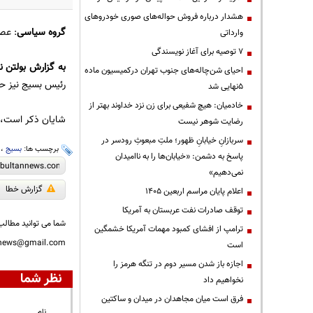
هشدار درباره فروش حواله‌های صوری خودروهای
گروه سیاسی
: عصر امروز (9دی ماه) میدان فلس
وارداتی
۷ توصیه برای آغاز نویسندگی
به گزارش
بولتن ن
احیای شن‌چاله‌های جنوب تهران درکمیسیون ماده
رئیس بسیج نیز حضو
۵نهایی شد
خادمیان: هیچ شفیعی برای زن نزد خداوند بهتر از
شایان ذکر است، ش
رضایت شوهر نیست
سربازانِ خیابانِ ظهور؛ ملتِ مبعوثِ رودسر در
برچسب ها:
بسیج
،
پاسخ به دشمن: «خیابان‌ها را به ناامیدان
نمی‌دهیم»
گزارش خطا
اعلام پایان مراسم اربعین ۱۴۰۵
توقف صادرات نفت عربستان به آمریکا
شما می توانید مطالب 
ترامپ از افشای کمبود مهمات آمریکا خشمگین
nnews@gmail.com
است
اجازه باز شدن مسیر دوم در تنگه هرمز را
نظر شما
نخواهیم داد
فرق است میان مجاهدان در میدان و ساکتین
نام