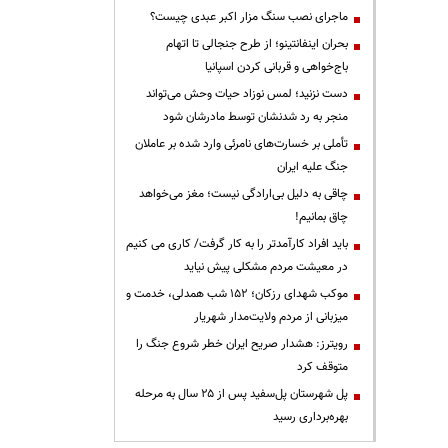
ماجرای نصب سنگ مزار اکبر عبدی چیست؟
بحران اینفانتینو؛ از طرح جنجالی تا اتهام
باج‌خواهی و قربانی کردن اسپانیا
دست نزنید؛ لمس نوزاد حیات وحش می‌تواند
منجر به رد شدنشان توسط مادرشان شود
تأملی بر خسارت‌های نامرئی وارد شده بر عاملان
جنگ علیه ایران
چاقی به دلیل بی‌ارادگی نیست؛ مغز می‌خواهد
چاق بمانیم!
باید افراد کارآمدتر را به کار گرفت/ کاری می کنیم
در معیشت مردم مشکلی پیش نیاید
موکب شهدای رزکان؛ ۱۵۲ شب همدلی، خدمت و
میزبانی از مردم ولایت‌مدار شهریار
رویترز: هشدار صریح ایران خطر شروع جنگ را
متوقف کرد
پل شهرستان پل‌سفید پس از ۲۵ سال به مرحله
بهره‌برداری رسید