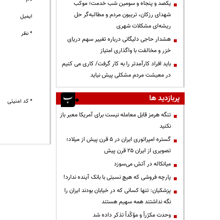
یکصد و پنجاه و سومین شب خدمت؛ موکب
شهدای رزکان، تریبون مردم و مطالبه‌گر حل
ایمیل
ریشه‌ای مشکلات شهری
* نظر
هشدار حاجی دلیگانی درباره تغییر سهم دریای
خزر و مخالفت با واگذاری امتیاز
باید افراد کارآمدتر را به کار گرفت/ کاری می کنیم
در معیشت مردم مشکلی پیش نیاید
پربازدید ها
* کد امنیتی
تنگه هرمز قابل معامله نیست برای آمریکا معبر باز
نکنید
گستره امپراتوری ایران در ۵ قرن پیش از میلاد؛
تصویری از ایران ۲۵ قرن پیش
میانکاله در آتش می‌سوزد
پارچه فروشی که هیچ نسبتی با بانک آینده ندارد!
پزشکیان: تنها کسانی که در خیابان بودند ایران را
نگه نداشتند همه سهیم هستند
وحدت مکرّراً و مؤکّداً تذکر داده شد