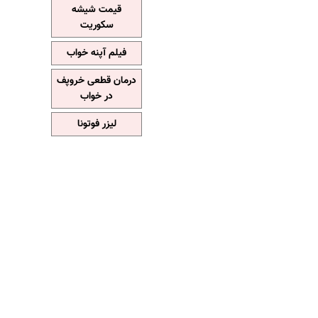
قیمت شیشه
سکوریت
فیلم آپنه خواب
درمان قطعی خروپف
در خواب
لیزر فوتونا