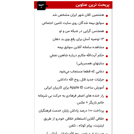
پربحث ترین عناوین
هشتمین کلان شهر ایران مشخص شد
سوابق بیمه شدگان روی سایت تامین اجتماعی
همجنس گرایی در شبکه من و تو
13 توصیه آسان برای رفع بوی بد دهان
مشاهده سامانه آنلاين سوابق بیمه
حكم آيت‌الله مكارم درباره شاهين نجفي
سایتهای همسریابی!
دعايي كه قطعا مستجاب مي‌شود
جزئیات جدید قتل روح الله داداشی
آموزش ساخت Apple ID برای کاربران ایرانی
راز خنده های اصغر فرهادی به حرکت بی شرمانه
خانم بازیگر + عکس
پرداخت ۱۰۰ درصد پاداش پایان خدمت فرهنگیان
خلافی آنلاین/استعلام خلافی خودرو از طریق
اینترنت، پیام کوتاه ، تلفن
جسدغرق درخون روح الله داداشی (عکس)