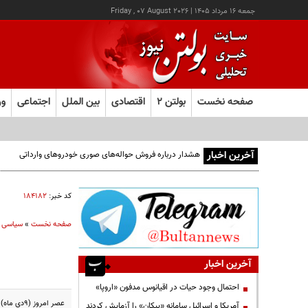
جمعه ۱۶ مرداد ۱۴۰۵
|
Friday , 07 August 2026
صفحه نخست
بولتن ۲
اقتصادی
بین الملل
اجتماعی
ور
آخرین اخبار
هشدار درباره فروش حواله‌های صوری خودروهای وارداتی
کد خبر:
۱۸۴۱۸۲
صفحه نخست
»
سیاسی
آخرین اخبار
احتمال وجود حیات در اقیانوس مدفون «اروپا»
عصر امروز (9دی ماه) میدان فلسطین تهران، میزبان تجمع بسیجیان تهرانی به مناسبت حماسۀ 9 بود.
آمریکا و اسرائیل سامانه «پیکان» را آزمایش کردند