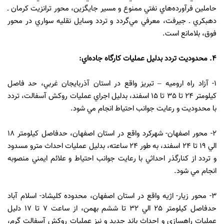
حاملين فرآورده‌هاي نفتي ممنوع و مسير جايگزين، محور ترانزيت كرمان ـ
دهبكري ـ جيرفت، معرفي مي‌گردد و تردد وسايل نقليه سواري در محور
فوق، بلامانع است.
4. محدوديت تردد بدليل عمليات كارگاه جاده‌اي:
1- آزاد راه اروميه – تبريز واقع در استان آذربايجان غربي، حد فاصل
كيلومتر 24 تا 35 تا 15 اسفند، بدلیل اجراي عملیات روکش آسفالت، تردد
با محدوديت و رعايت جوانب احتياط انجام مي‌ شود.
2- محور اصفهان- شهركرد واقع در استان اصفهان، حدفاصل كيلومتر 18
الي 19 تا 24 اسفند، به‌ طور 24 ساعته، بدليل عمليات احداث مترو مسدود
و تردد از كنارگذر احداثي با رعايت جوانب احتياط و علائم ايمني منصوبه
انجام مي‌ شود.
3- محور زيار- اژيه واقع در استان اصفهان، محدوده كليشاد- اسلام آباد
حدفاصل كيلومتر 25 الي 32 تا ششم بهمن، از ساعت 7 تا 17 دليل
عمليات راهسازي و احداث باند جديد و نيز عمليات روكش آسفالت گرم،