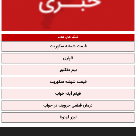
لینک های مفید
قیمت شیشه سکوریت
آلپاری
بیم دتکتور
قیمت شیشه سکوریت
فیلم آپنه خواب
درمان قطعی خروپف در خواب
لیزر فوتونا