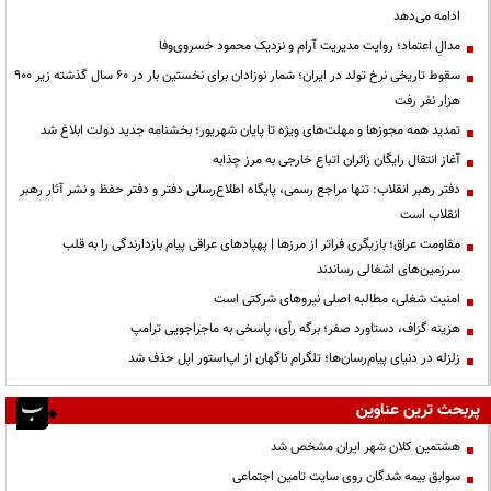
ادامه می‌دهد
مدالِ اعتماد؛ روایت مدیریت آرام و نزدیک محمود خسروی‌وفا
سقوط تاریخی نرخ تولد در ایران؛ شمار نوزادان برای نخستین بار در ۶۰ سال گذشته زیر ۹۰۰
هزار نفر رفت
تمدید همه مجوزها و مهلت‌های ویژه تا پایان شهریور؛ بخشنامه جدید دولت ابلاغ شد
آغاز انتقال رایگان زائران اتباع خارجی به مرز چذابه
دفتر رهبر انقلاب: تنها مراجع رسمی، پایگاه اطلاع‌رسانی دفتر و دفتر حفظ و نشر آثار رهبر
انقلاب است
مقاومت عراق؛ بازیگری فراتر از مرزها | پهپادهای عراقی پیام بازدارندگی را به قلب
سرزمین‌های اشغالی رساندند
‌امنیت شغلی، مطالبه اصلی نیروهای شرکتی است
هزینه گزاف، دستاورد صفر؛ برگه رأی، پاسخی به ماجراجویی ترامپ
زلزله در دنیای پیام‌رسان‌ها؛ تلگرام ناگهان از اپ‌استور اپل حذف شد
پربحث ترین عناوین
هشتمین کلان شهر ایران مشخص شد
سوابق بیمه شدگان روی سایت تامین اجتماعی