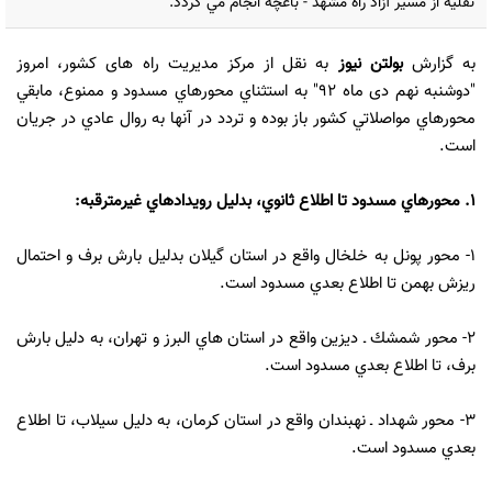
نقليه از مسير آزاد راه مشهد - باغچه انجام مي گردد.
به گزارش
بولتن نیوز
به نقل از مرکز مدیریت راه های کشور، امروز
"دوشنبه نهم دی ماه 92" به ‌استثناي محورهاي مسدود و ممنوع،‌ مابقي
محورهاي مواصلاتي كشور باز بوده و تردد در آنها به‌ روال عادي در جريان
است.
1. محورهاي مسدود تا اطلاع ثانوي، بدليل رويدادهاي غيرمترقبه:
1- محور پونل به خلخال واقع در استان گيلان بدليل بارش برف و احتمال
ريزش بهمن تا اطلاع بعدي مسدود است.
2- محور شمشك ـ ديزين واقع در استان ‌هاي البرز و تهران، به دليل بارش
برف، تا اطلاع بعدي مسدود است.
3- محور شهداد ـ نهبندان واقع در استان کرمان، به دليل سيلاب، تا اطلاع
بعدي مسدود است.