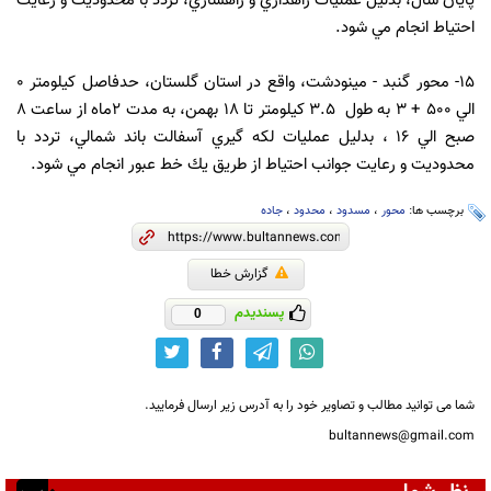
پایان سال، بدليل عمليات راهداري و راهسازي، تردد با محدوديت و رعايت
احتياط انجام مي شود.
15- محور گنبد - مينودشت، واقع در استان گلستان، حدفاصل كيلومتر 0
الي 500 + 3 به طول 3.5 كيلومتر تا 18 بهمن، به مدت 2ماه از ساعت 8
صبح الي 16 ، بدليل عمليات لكه گيري آسفالت باند شمالي، تردد با
محدوديت و رعايت جوانب احتياط از طريق يك خط عبور انجام مي شود.
برچسب ها:
محور
،
مسدود
،
محدود
،
جاده
گزارش خطا
پسندیدم
0
شما می توانید مطالب و تصاویر خود را به آدرس زیر ارسال فرمایید.
bultannews@gmail.com