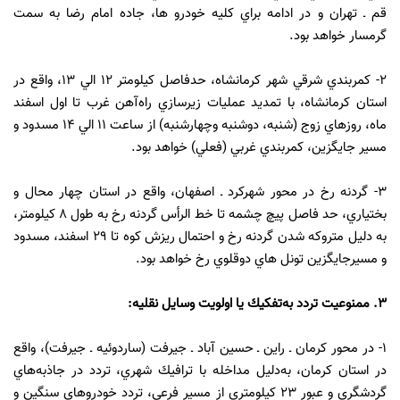
قم ـ تهران و در ادامه براي كليه خودرو ها، جاده امام ‌رضا به سمت
گرمسار خواهد بود.
2- كمربندي شرقي شهر كرمانشاه، حدفاصل كيلومتر 12 الي 13، واقع در
استان كرمانشاه، با تمديد عملیات زيرسازي راه‌آهن غرب تا اول اسفند
ماه، روزهاي زوج (شنبه، دوشنبه وچهارشنبه) از ساعت 11 الي 14 مسدود و
مسير جايگزين، كمربندي غربي (فعلي) خواهد بود.
3- گردنه رخ در محور شهركرد ـ اصفهان، واقع در استان چهار محال و
بختياري، حد فاصل پيچ چشمه تا خط الرأس گردنه رخ به طول 8 كيلومتر،
به دليل متروكه شدن گردنه رخ و احتمال ريزش كوه تا 29 اسفند، مسدود
و مسیرجايگزين تونل هاي دوقلوي رخ خواهد بود.
3. ممنوعيت تردد به‌تفكيك يا اولويت وسايل نقليه:
1- در محور كرمان ـ راين ـ حسين آباد ـ جيرفت (ساردوئيه ـ جيرفت)، واقع
در استان كرمان، به‌دليل مداخله با ترافيك شهري‏، تردد در جاذبه‌هاي
گردشگري و عبور 23 كيلومتري از مسير فرعي، تردد خودروهاي سنگين و