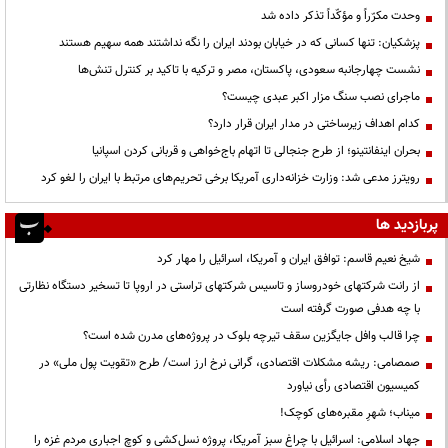
وحدت مکرّراً و مؤکّداً تذکر داده شد
پزشکیان: تنها کسانی که در خیابان بودند ایران را نگه نداشتند همه سهیم هستند
نشست چهارجانبه سعودی، پاکستان، مصر و ترکیه با تاکید بر کنترل تنش‌ها
ماجرای نصب سنگ مزار اکبر عبدی چیست؟
کدام اهداف زیرساختی در مدار ایران قرار دارد؟
بحران اینفانتینو؛ از طرح جنجالی تا اتهام باج‌خواهی و قربانی کردن اسپانیا
رویترز مدعی شد: وزارت خزانه‌داری آمریکا برخی تحریم‌های مرتبط با ایران را لغو کرد
پربازدید ها
شیخ نعیم قاسم: توافق ایران و آمریکا، اسرائیل را مهار کرد
از رانت‌ شرکتهای خودروساز و تاسیس شرکتهای تراستی در اروپا تا تسخیر دستگاه نظارتی
با چه هدفی صورت گرفته است
چرا قالب وافل جایگزین سقف تیرچه بلوک در پروژه‌های مدرن شده است؟
صمصامی: ریشه مشکلات اقتصادی، گرانی نرخ ارز است/ طرح «تقویت پول ملی» در
کمیسیون اقتصادی رأی نیاورد
میناب؛ شهرِ مقبره‌های کوچک!
جهاد اسلامی: اسرائیل با چراغ سبز آمریکا، پروژه نسل‌کشی و کوچ اجباری مردم غزه را