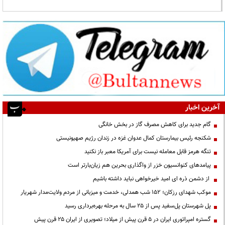
آخرین اخبار
گام جدید برای کاهش مصرف گاز در بخش خانگی
شکنجه رئیس بیمارستان کمال عدوان غزه در زندان رژیم صهیونیستی
تنگه هرمز قابل معامله نیست برای آمریکا معبر باز نکنید
پیامدهای کنوانسیون خزر از واگذاری بحرین هم زیان‌بارتر است
از دشمن ذره ای امید خیرخواهی نباید داشته باشیم
موکب شهدای رزکان؛ ۱۵۲ شب همدلی، خدمت و میزبانی از مردم ولایت‌مدار شهریار
پل شهرستان پل‌سفید پس از ۲۵ سال به مرحله بهره‌برداری رسید
گستره امپراتوری ایران در ۵ قرن پیش از میلاد؛ تصویری از ایران ۲۵ قرن پیش