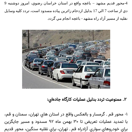
4-محور قديم مشهد – باغچه واقع در استان خراسان رضوي، امروز دوشنبه 9
دي از ساعت 7 الي 17 بدليل ازدحام زائرين پياده مسدود است، تردد كليه وسايل
نقليه از مسير آزاد راه مشهد - باغچه انجام مي گردد.
2. ممنوعيت تردد بدليل عمليات كارگاه جاده‌اي:
1- محور قم ـ گرمسار و بالعكس واقع در استان هاي تهران‏، سمنان و قم،
با تمديد عمليات تعريض تا 30 بهمن ماه 92 مسدود و مسیر جايگزين
براي خودروهاي سواري آزادراه قم ـ تهران، براي نقليه سنگين، محور قديم