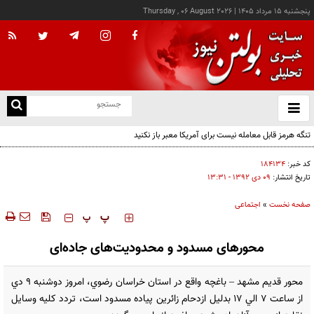
پنجشنبه ۱۵ مرداد ۱۴۰۵
|
Thursday , 06 August 2026
از
و
ته
تنگه هرمز قابل معامله نیست برای آمریکا معبر باز نکنید
ن
نو
کد خبر:
۱۸۴۱۳۴
تاریخ انتشار:
۰۹ دی ۱۳۹۲ - ۱۳:۳۱
صفحه نخست
»
اجتماعی
‍‍‍ پ
پ
محورهای مسدود و محدودیت‌های جاده‌ای
محور قديم مشهد – باغچه واقع در استان خراسان رضوي، امروز دوشنبه 9 دي
از ساعت 7 الي 17 بدليل ازدحام زائرين پياده مسدود است، تردد كليه وسايل