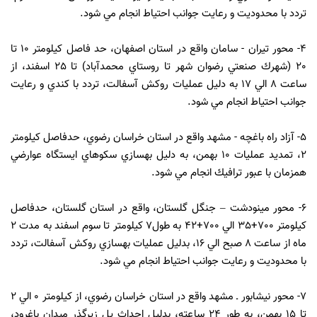
تردد با محدوديت و رعايت جوانب احتياط انجام مي شود.
4- محور تيران - سامان واقع در استان اصفهان، حد فاصل كيلومتر 10 تا
20 (شهرك صنعتي رضوان شهر تا روستاي محمدآباد) تا 25 اسفند، از
ساعت 8 الي 17 به دليل عمليات روكش آسفالت، تردد با كندي و رعايت
جوانب احتياط انجام مي‌ شود.
5- آزاد راه باغچه - مشهد واقع در استان خراسان رضوي، حدفاصل كيلومتر
2، تمديد عملیات 10 بهمن، به دليل بهسازي سكوهاي ايستگاه عوارضي
همزمان با عبور ترافيك انجام مي شود.
6- محور مينودشت – جنگل گلستان، واقع در استان گلستان، حدفاصل
كيلومتر 700+35 الي 700+42 به طول7 كيلومتر تا سوم اسفند به مدت 2
ماه از ساعت 8 صبح الي 16، بدليل عمليات بهسازي روكش آسفالت، تردد
با محدوديت و رعايت جوانب احتياط انجام مي شود.
7- محور نيشابور ـ مشهد واقع در استان خراسان رضوي، از كيلومتر 0 الي 2
تا 15 بهمن، به‌ طور 24 ساعته، بدليل احداث پل زيرگذر ميدان باغرود‏،