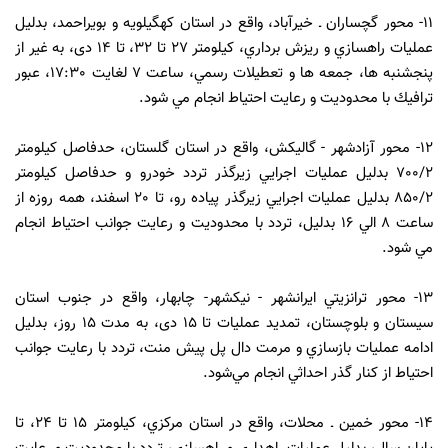
11- محور گچساران ـ خیرآباد، واقع در استان كهگيلويه و بويراحمد، بدليل
عمليات راهسازي و ريزش‌ برداري، كيلومتر 27 تا 32، تا 14 دی، به‌ غير از
پنجشنبه ‌ها، جمعه‌ ها و تعطيلات رسمي، ساعت 7 لغايت 17:30، عبور
ترافيك با محدوديت و رعايت احتياط انجام مي‌ شود.
12- محور آزادشهر - گاليكش، واقع در استان گلستان، حدفاصل كيلومتر
700/2 بدليل عمليات اجرايي زيرگذر تردد خودرو و حدفاصل كيلومتر
850/2 بدليل عمليات اجرايي زيرگذر پياده‌ رو‏، تا 20 اسفند، همه روزه از
ساعت 8 الي 16 بدلیل، تردد با محدوديت و رعايت جوانب احتياط انجام
مي‌ شود.
13- محور ترانزيتي ايرانشهر - نيكشهر- چابهار، واقع در جنوب استان
سيستان و بلوچستان، تمديد عمليات تا 15 دی، به مدت 15 روز، بدلیل
ادامه عملیات بازسازي و مرمت دال پل پيش منت، تردد با رعايت جوانب
احتياط از كنار گذر احداثي انجام مي‌شود.
14- محور خمين ـ محلات، واقع در استان مركزي، كيلومتر 15 تا 24، تا