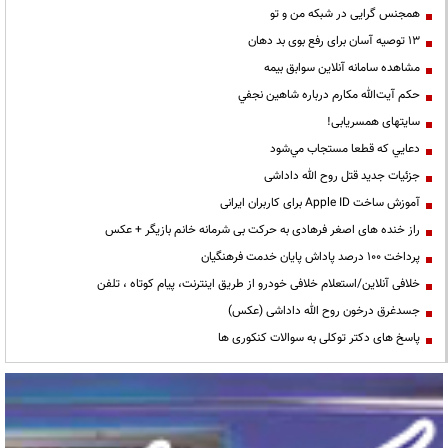
همجنس گرایی در شبکه من و تو
13 توصیه آسان برای رفع بوی بد دهان
مشاهده سامانه آنلاين سوابق بیمه
حكم آيت‌الله مكارم درباره شاهين نجفي
سایتهای همسریابی!
دعايي كه قطعا مستجاب مي‌شود
جزئیات جدید قتل روح الله داداشی
آموزش ساخت Apple ID برای کاربران ایرانی
راز خنده های اصغر فرهادی به حرکت بی شرمانه خانم بازیگر + عکس
پرداخت ۱۰۰ درصد پاداش پایان خدمت فرهنگیان
خلافی آنلاین/استعلام خلافی خودرو از طریق اینترنت، پیام کوتاه ، تلفن
جسدغرق درخون روح الله داداشی (عکس)
پاسخ های دکتر توکلی به سوالات کنکوری ها