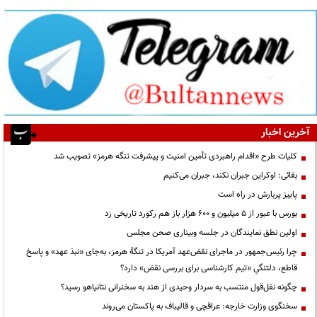
آخرین اخبار
کلیات طرح «اقدام راهبردی تأمین امنیت و پیشرفت تنگه هرمز» تصویب شد
بقائی: اوکراین جبران نکند، جبران می‌کنیم
پاییز پربارش در راه است
بورس با عبور از ۵ میلیون و ۶۰۰ هزار باز هم رکورد تاریخی زد
اولین نطق نمایندگان در جلسه وبیناری صحن مجلس
چرا رئیس‌جمهور در ماجرای نقض‌عهد آمریکا در تنگهٔ هرمز، به‌جای «نبذ عهد» و پاسخ
قاطع، دلتنگیِ «تیم کارشناسی برای بررسی نقض» دارد؟
چگونه نقل‌قول منتسب به سردار وحیدی از هند به سخنرانی نتانیاهو رسید؟
سخنگوی وزارت خارجه: عراقچی و قالیباف به پاکستان می‌روند