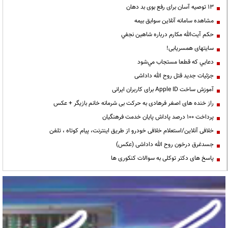
13 توصیه آسان برای رفع بوی بد دهان
مشاهده سامانه آنلاين سوابق بیمه
حكم آيت‌الله مكارم درباره شاهين نجفي
سایتهای همسریابی!
دعايي كه قطعا مستجاب مي‌شود
جزئیات جدید قتل روح الله داداشی
آموزش ساخت Apple ID برای کاربران ایرانی
راز خنده های اصغر فرهادی به حرکت بی شرمانه خانم بازیگر + عکس
پرداخت ۱۰۰ درصد پاداش پایان خدمت فرهنگیان
خلافی آنلاین/استعلام خلافی خودرو از طریق اینترنت، پیام کوتاه ، تلفن
جسدغرق درخون روح الله داداشی (عکس)
پاسخ های دکتر توکلی به سوالات کنکوری ها