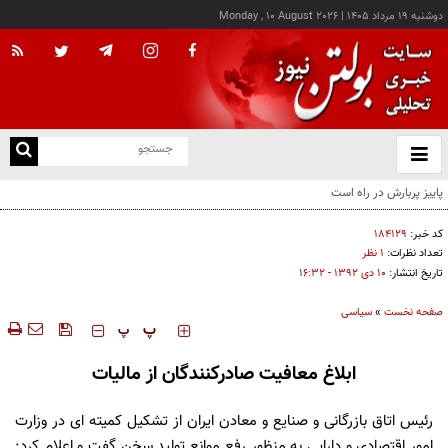
دوشنبه ۱۹ مرداد ۱۴۰۵
|
Monday , 10 August 2026
از
و
ته
ن
نو
کد خبر:
۱۸۴۱۲۹
تعداد نظرات:
۱ نظر
تاریخ انتشار:
۱۰ دی ۱۳۹۲ - ۱۶:۳۲
صفحه نخست
»
سیاسی
‍‍‍ پ
پ
ابلاغ معافیت صادرکنندگان از مالیات
رئیس اتاق بازرگانی و صنایع و معادن ایران از تشکیل کمیته ای در وزارت
امور اقتصادی و دارایی به منظور رفع موانع تولید سخن گفت و اعلام کرد: