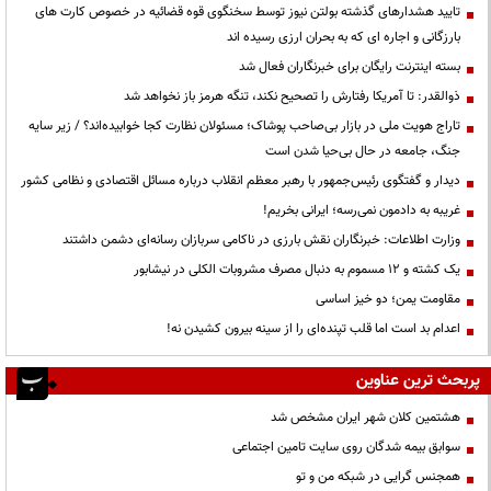
تایید هشدارهای گذشته بولتن نیوز توسط سخنگوی قوه قضائیه در خصوص کارت های
بارزگانی و اجاره ای که به بحران ارزی رسیده اند
بسته اینترنت رایگان برای خبرنگاران فعال شد
ذوالقدر: تا آمریکا رفتارش را تصحیح نکند، تنگه هرمز باز نخواهد شد
تاراج هویت ملی در بازار بی‌صاحب پوشاک؛ مسئولان نظارت کجا خوابیده‌اند؟ / زیر سایه
جنگ، جامعه در حال بی‌حیا شدن است
دیدار و گفتگوی رئیس‌جمهور با رهبر معظم انقلاب درباره مسائل اقتصادی و نظامی کشور
غریبه به دادمون نمی‌رسه؛ ایرانی بخریم!
وزارت اطلاعات: خبرنگاران نقش بارزی در ناکامی سربازان رسانه‌ای دشمن داشتند
یک کشته و ۱۲ مسموم به دنبال مصرف مشروبات الکلی در نیشابور
مقاومت یمن؛ دو خیز اساسی
اعدام بد است اما قلب تپنده‌ای را از سینه بیرون کشیدن نه!
پربحث ترین عناوین
هشتمین کلان شهر ایران مشخص شد
سوابق بیمه شدگان روی سایت تامین اجتماعی
همجنس گرایی در شبکه من و تو