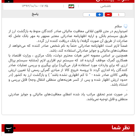
انتشار یافته:
۱
ناشناس
|
|
۱۷:۲۵ - ۱۳۹۲/۱۰/۱۰
در انتظار بررسی:
۱
پاسخ
0
1
غیر قابل انتشار:
سلام
امیدواریم در متن قانون ابلاغی معافیت مالیاتی صادر کنندگان منوط به بازگشت ارز از
طریق سیستم بانکی و ارایه اظهارنامه صادراتی معتبر ممهور به مهر بانک عامل که
صادرات از طریق آن صورت گرفته/ یا بانک دریافت کننده ارز گردد.
ضمناً لازم است اظهارنامه صادراتی حتماً به نام شخص صادر کننده که می‌خواهد از
معافیت‌های مالیاتی و جوایز صادراتی استفاده کند، باشد.
همچنین بر اساس مصوبه اخیر هیات محترم دولت، بانک مرکزی ، وزارت اقتصاد با
همکاری گمرک موظف گردیده اند که سیستم نرم افزاری لازم (مشابه سیستم پرتال
ارزی که برای واردات مورد استفاده قرار می‌گیرد) برای پیگیری و بررسی عملیات صادر
کنندگان راه اندازی گردد تا پروسه خروج کالا از مبادی گمرکی رسمی (با تعیین ارزش
واقعی کالای صادر شده - " تا کم اظهاری نشده باشد" ) و بازگشت ارز به کشور (در
حدود ارزش اظهار شده و پس از کسر هزینه‌های منطقی انتقال وجه) قابل بررسی و
استناد باشد.
.
در صورت عدم تحقق مراتب یاد شده اعطای معافیت‌های مالیاتی و جوایز صادرتی
منطقی و قابل توجیه نمی‌باشد.
نظر شما