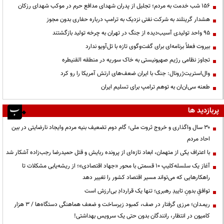
۱۵۶ شب خدمت به مردم؛ تجلیل از پدران شهدای مدافع حرم در موکب شهدای رزکان
هشدار گرینلند به شرکت نفتی نزدیک به ترامپ درباره حفاری بدون مجوز
95 واحد تولیدی آسیب‌دیده از جنگ در تهران به چرخه تولید بازگشتند
بیروت فعلاً برنامه‌ای برای گفت‌وگوی تازه با تل‌آویو ندارد
تجاوز نظامی رژیم صهیونیستی به خاک سوریه در منطقه القنیطره
وال‌استریت‌ژرونال: جنگ با ایران ضعف‌های ارتش آمریکا را رو کرد
طعنه سی‌ان‌ان به توهم ترامپ برای تسلیم ایران
پربازدید ها
۳۰ سال واگذاری و خروج ثروت ملی؛ گام دوم تضعیف بنیه مردم وایجاد نارضایتی در بین
احاد مردم
با اعتراف یکی از متهمان، ابعاد تازه‌ای از پرونده ربایش و قتل حمیدرضا رجب‌زاده آشکار شد
آغاز یک سلسله‌کلیپ ۱۰ قسمتی با محور «جهاد اقتصادی»؛ از ریشه‌یابی مشکلات تا
راهکارهایی که می‌تواند مسیر اقتصاد کشور را تغییر دهد
توافقِ بدونِ تاییدِ رهبری؛ تنها یک قراردادِ بی‌ارزش است
ریمـدان؛ مرزی گرفتار در صف، کمبود زیرساخت و ضعف هماهنگی دستگاه‌ها / ۳ هزار
کامیون در انتظار، رانندگان بدون حتی یک سرویس بهداشتی!