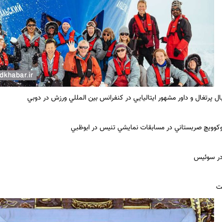
بال پرتغال و داور مشهور ايتاليايي در كنفرانس بين المللي ورزش در دوبي
وكوويچ صربستاني در مسابقات نمايشي تنيس در ابوظبي
در سوئيس
بت