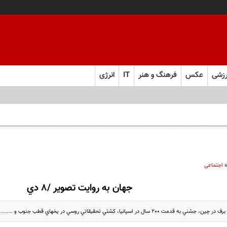
زشی
عکس
فرهنگ و هنر
IT
انرژی
 را از چند ماه به چند هفته کاهش می‌دهد
اجتماعی
جهان به روايت تصوير /8 دي
ال در اسپانيا، كشتي تحقيقاتي روسي در يخهاي قطب جنوب و ..............