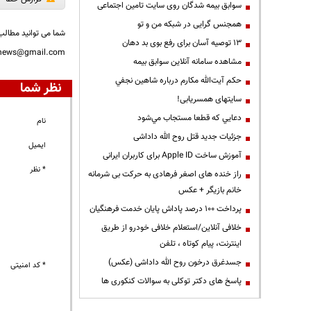
سوابق بیمه شدگان روی سایت تامین اجتماعی
همجنس گرایی در شبکه من و تو
شما می توانید مطالب 
13 توصیه آسان برای رفع بوی بد دهان
nnews@gmail.com
مشاهده سامانه آنلاين سوابق بیمه
حكم آيت‌الله مكارم درباره شاهين نجفي
نظر شما
سایتهای همسریابی!
دعايي كه قطعا مستجاب مي‌شود
نام
جزئیات جدید قتل روح الله داداشی
ایمیل
آموزش ساخت Apple ID برای کاربران ایرانی
* نظر
راز خنده های اصغر فرهادی به حرکت بی شرمانه
خانم بازیگر + عکس
پرداخت ۱۰۰ درصد پاداش پایان خدمت فرهنگیان
خلافی آنلاین/استعلام خلافی خودرو از طریق
اینترنت، پیام کوتاه ، تلفن
جسدغرق درخون روح الله داداشی (عکس)
* کد امنیتی
پاسخ های دکتر توکلی به سوالات کنکوری ها