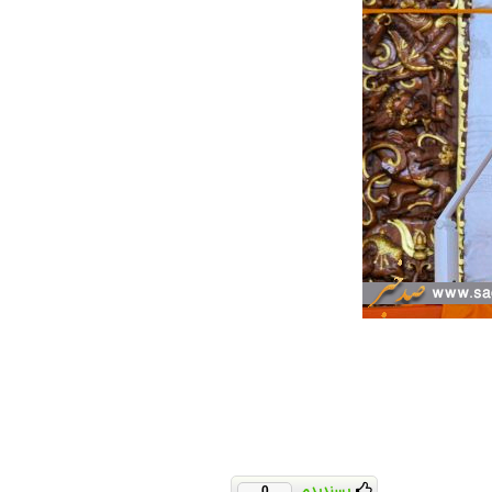
پسندیدم
0