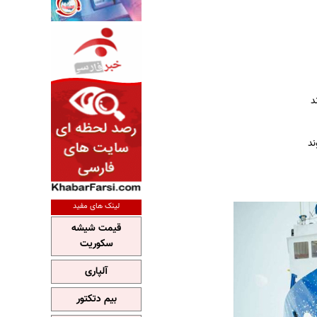
د
لینک های مفید
قیمت شیشه
سکوریت
آلپاری
بیم دتکتور