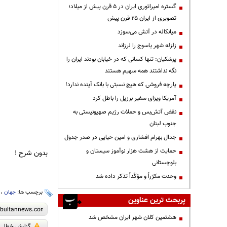
گستره امپراتوری ایران در ۵ قرن پیش از میلاد؛
تصویری از ایران ۲۵ قرن پیش
میانکاله در آتش می‌سوزد
زلزله شهر یاسوج را لرزاند
پزشکیان: تنها کسانی که در خیابان بودند ایران را
نگه نداشتند همه سهیم هستند
پارچه فروشی که هیچ نسبتی با بانک آینده ندارد!
آمریکا ویزای سفیر برزیل را باطل کرد
نقض آتش‌بس و حملات رژیم صهیونیستی به
جنوب لبنان
جدال بهرام افشاری و امین حیایی در صدر جدول
حمایت از هشت هزار نوآموز سیستان و
بدون شرح !
بلوچستانی
وحدت مکرّراً و مؤکّداً تذکر داده شد
برچسب ها:
جهان
،
پربحث ترین عناوین
هشتمین کلان شهر ایران مشخص شد
گزارش خطا