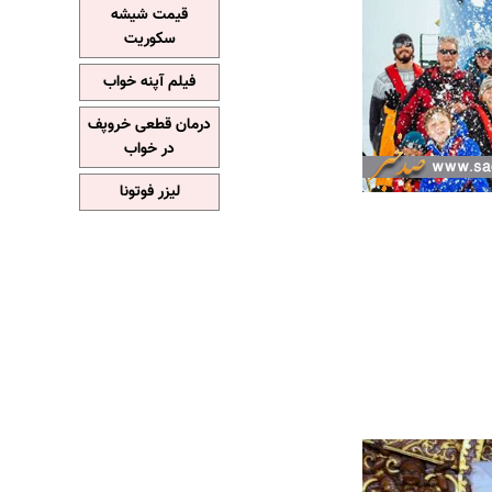
قیمت شیشه
سکوریت
فیلم آپنه خواب
درمان قطعی خروپف
در خواب
لیزر فوتونا