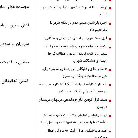
مجسمه غول آسايي
ترامپ از افشای کمبود مهمات آمریکا خشمگین
است
اجازه باز شدن مسیر دوم در تنگه هرمز را
آتش سوزي در قطار در هند كه 
نخواهیم داد
فرق است میان مجاهدان در میدان و ساکتین
سربازان در سودان
یکصد و پنجاه و سومین شب خدمت؛ موکب
شهدای رزکان، تریبون مردم و مطالبه‌گر حل
ریشه‌ای مشکلات شهری
جشني به قدمت 200 سال در اسپانيا كه در آن مردم با پرتاب تخم مرغ و آرد به يكديگر سرگرم مي شوند
هشدار حاجی دلیگانی درباره تغییر سهم دریای
خزر و مخالفت با واگذاری امتیاز
كشتي تحقيقاتي ر
باید افراد کارآمدتر را به کار گرفت/ کاری می کنیم
در معیشت مردم مشکلی پیش نیاید
هدف قرار گرفتن اتاق‌ فرماندهی مزدوران عربستان
در یمن
این دیپلماسی نمایشی، شکست خورده است/
واقعیت‌ها را بپذیرید و به تعهدات خود عمل کنید
امید مالباختگان رمزارز آبکی به فروش اموال
محکومان