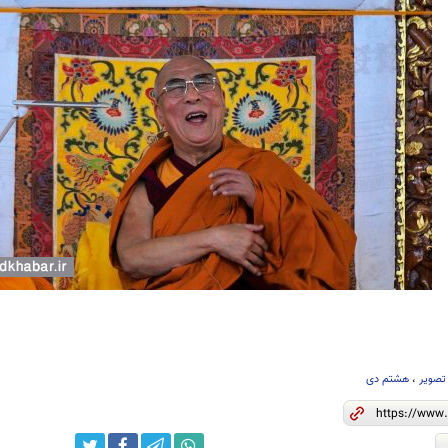
تصویر
،
هشتم دی