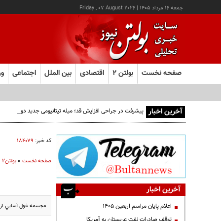
جمعه ۱۶ مرداد ۱۴۰۵
|
Friday , 07 August 2026
صفحه نخست
بولتن ۲
اقتصادی
بین الملل
اجتماعی
ور
آخرین اخبار
پیشرفت در جراحی افزایش قد؛ میله تیتانیومی جدید دوره نقاهت
کد خبر:
۱۸۴۰۷۹
صفحه نخست
»
بولتن2
»
آخرین اخبار
مجسمه غول آسايي از برف در چين، جشني به قدمت 200 س
اعلام پایان مراسم اربعین ۱۴۰۵
توقف صادرات نفت عربستان به آمریکا