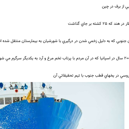
 از برف در چين
25 كشته بر جاي گذاشت
 جنوبي كه به دليل زخمي شدن در درگيري با شورشيان به بيمارستان منتقل شده ان
وسي در يخهاي قطب جنوب با تيم تحقيقات
ي آن