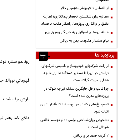
از التماس تا فروپاشی هژمونی دلار
مطالبه برای شکستن انحصار پیمانکاری؛ نظارت
دقیق بر واگذاری پروژه‌ها، راهکار مقابله با فساد
حمله نیروهای اسرائیلی به خبرنگار پرس‌تی‌وی
پیام هشدار مقاومت یمن به ریاض
پربازدید ها
رونالدو ستاره فوت
از رانت‌ شرکتهای خودروساز و تاسیس شرکتهای
تراستی در اروپا تا تسخیر دستگاه نظارتی با چه
قهرماني نوواك ج
هدفی صورت گرفته است
چرا قالب وافل جایگزین سقف تیرچه بلوک در
پروژه‌های مدرن شده است؟
بارش برف شديد 
تخم‌مرغ‌هایی که در مرز پوسیدند تا اقتدار اداری
اثبات شود
دالاي لاما رهبر ت
تشخیص روان‌شناختی ترامپ: «او تجسم خالص
شیطان است!»
۲ گزینه صنعا برای ریاض