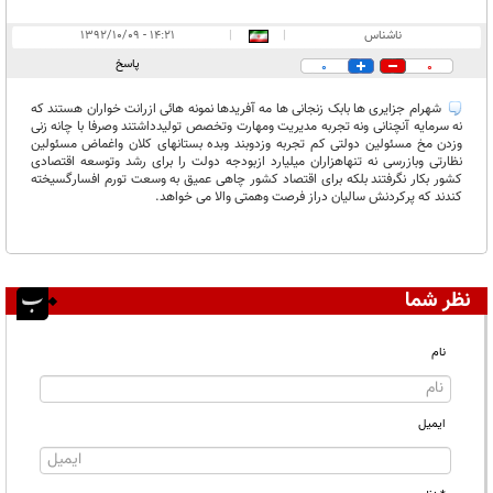
ناشناس
|
|
۱۴:۲۱ - ۱۳۹۲/۱۰/۰۹
پاسخ
0
0
شهرام جزایری ها بابک زنجانی ها مه آفریدها نمونه هائی ازرانت خواران هستند که
نه سرمایه آنچنانی ونه تجربه مدیریت ومهارت وتخصص تولیدداشتند وصرفا با چانه زنی
وزدن مخ مسئولین دولتی کم تجربه وزدوبند وبده بستانهای کلان واغماض مسئولین
نظارتی وبازرسی نه تنهاهزاران میلیارد ازبودجه دولت را برای رشد وتوسعه اقتصادی
کشور بکار نگرفتند بلکه برای اقتصاد کشور چاهی عمیق به وسعت تورم افسارگسیخته
کندند که پرکردنش سالیان دراز فرصت وهمتی والا می خواهد.
نظر شما
نام
ایمیل