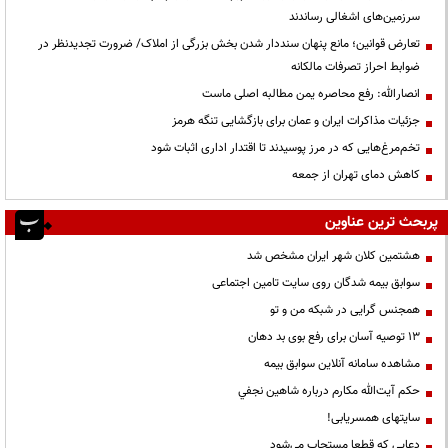
سرزمین‌های اشغالی رساندند
تعارض قوانین؛ مانع پنهان سنددار شدن بخش بزرگی از املاک/ ضرورت تجدیدنظر در
ضوابط احراز تصرفات مالکانه
انصارالله: رفع محاصره یمن مطالبه اصلی ماست
جزئیات مذاکرات ایران و عمان برای بازگشایی تنگه هرمز
تخم‌مرغ‌هایی که در مرز پوسیدند تا اقتدار اداری اثبات شود
کاهش دمای تهران از جمعه
پربحث ترین عناوین
هشتمین کلان شهر ایران مشخص شد
سوابق بیمه شدگان روی سایت تامین اجتماعی
همجنس گرایی در شبکه من و تو
13 توصیه آسان برای رفع بوی بد دهان
مشاهده سامانه آنلاين سوابق بیمه
حكم آيت‌الله مكارم درباره شاهين نجفي
سایتهای همسریابی!
دعايي كه قطعا مستجاب مي‌شود