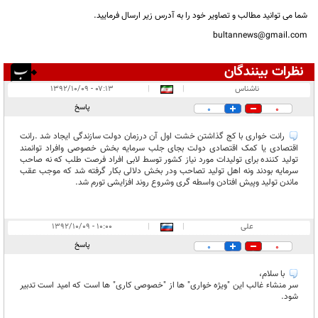
شما می توانید مطالب و تصاویر خود را به آدرس زیر ارسال فرمایید.
bultannews@gmail.com
نظرات بینندگان
انتشار یافته:
۳
ناشناس
|
|
۰۷:۱۳ - ۱۳۹۲/۱۰/۰۹
در انتظار بررسی:
۱
پاسخ
0
0
غیر قابل انتشار:
۳
رانت خواری با کج گذاشتن خشت اول آن درزمان دولت سازندگی ایجاد شد .رانت
اقتصادی یا کمک اقتصادی دولت بجای جلب سرمایه بخش خصوصی وافراد توانمند
تولید کننده برای تولیدات مورد نیاز کشور توسط لابی افراد فرصت طلب که نه صاحب
سرمایه بودند ونه اهل تولید تصاحب ودر بخش دلالی بکار گرفته شد که موجب عقب
ماندن تولید وپیش افتادن واسطه گری وشروع روند افزایشی تورم شد.
علی
|
|
۱۰:۰۰ - ۱۳۹۲/۱۰/۰۹
پاسخ
0
0
با سلام،
سر منشاء غالب این "ویژه خواری" ها از "خصوصی کاری" ها است که امید است تدبیر
شود.