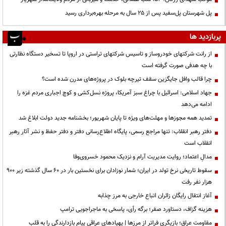
پل شهرستان پل‌سفید پس از ۲۵ سال به مرحله بهره‌برداری رسید
پربازدید ها
از رانت‌ شرکتهای خودروساز و تاسیس شرکتهای تراستی در اروپا تا تسخیر دستگاه نظارتی
با چه هدفی صورت گرفته است
چرا قالب وافل جایگزین سقف تیرچه بلوک در پروژه‌های مدرن شده است؟
جهاد اسلامی: اسرائیل با چراغ سبز آمریکا، پروژه نسل‌کشی و کوچ اجباری مردم غزه را
ادامه می‌دهد
تمدید همه مجوزها و مهلت‌های ویژه تا پایان شهریور؛ بخشنامه جدید دولت ابلاغ شد
دفتر رهبر انقلاب: تنها مراجع رسمی، پایگاه اطلاع‌رسانی دفتر و دفتر حفظ و نشر آثار رهبر
انقلاب است
مدالِ اعتماد؛ روایت مدیریت آرام و نزدیک محمود خسروی‌وفا
سقوط تاریخی نرخ تولد در ایران؛ شمار نوزادان برای نخستین بار در ۶۰ سال گذشته زیر ۹۰۰
هزار نفر رفت
آغاز انتقال رایگان زائران اتباع خارجی به مرز چذابه
هزینه گزاف، دستاورد صفر؛ برگه رأی، پاسخی به ماجراجویی ترامپ
مقاومت عراق؛ بازیگری فراتر از مرزها | پهپادهای عراقی پیام بازدارندگی را به قلب