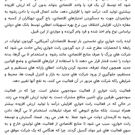
شود که توسط آن يک فرد يا واحد اقتصادي بتواند بدون آن که ارزش افزوده
بيشتري توليد کند، درآمد خود را افزايش دهد، مانند اعمال قدرت يا دادن رشوه به
دولتمردان جهت به دستآوردن امتيازهاي اقتصادي، باج گيري تبهکاران از کسبه و
مغازه داران، افزايش اختلاف بين نرخ بهره تسهيلات اعطايي توسط بانک هاي دولتي
براساس نوع وام اخذ شده و فرد وام گيرنده و مواردي از اين قبيل.
ايده رانت خواري براي نخستين بار توسط اقتصاددان آمريکايي، گوردون تولوک، در
رابطه با انحصارات مطرح شد. از ديد گوردون رانت خواري زماني حادث مي شود که
شرکت هاي بزرگ با صرف منابع اقتصادي، مانند رشوه
و استخدام لا بي گرها، بدنه
دولت را تحت فشار قرار مي دهند تا با استفاده از ابزارهاي اقتصادي و وضع قوانين
جديد همچون ايجاد تعرفه، محدود کردن واردات، اعطاي يارانه هاي مستقيم و غير
مستقيم، جلوگيري از ورود شرکت هاي جديد به بازار و کنترل قيمت ها، محيط و
شرايطي راکه شرکت هاي مزبور در آن فعاليت مي کنند، به نفع آنها تغيير دهد.
فعاليت رانت خواري از فعاليت سودجويي متمايز است. چرا که در فعاليت
سودجويي طرفين براي تامين منافع مشترک دست به توليد ارزش افزوده مي زنند.
در حالي که در فعاليت رانت خواري افزايش درآمد با توليد ارزش افزوده بيشتر
همراه نيست. بلکه منابع انبوهي که صرف تبليغات، استخدام لا بي گرها، دادن
رشوه به کارمندان دولت مي شود عملا
به هدر مي رود. ضمنا، گسترش و توسعه
رانت خواري، سبب مي شود تا منابع اقتصادي از فعاليت هاي توليدي خارج و به
سوي فعاليت هاي غير مولد گسيل گردند. چرا که هنگامي که يک شرکت موفق مي