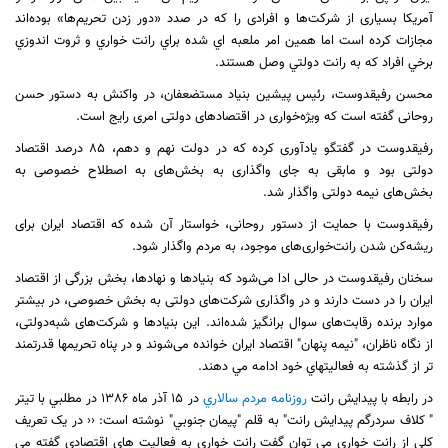
آمریکا بسیاری از شرکت‌ها و افرادی را که در صدد «دور زدن تحریم‌ها» بوده‌اند
مجازات کرده است اما همين امر ملعبه اي شده براي رانت خواري و ثروت اندوزي
برخي افراد كه به رانت دولتي وصل هستند.
محسن رفیقدوست، رئیس پیشین بنیاد مستضعفان، در واکنش به دستور حسن
روحانی گفته است که ویژه‌خواری در اقتصادهای دولتی امری رایج است.
رفیقدوست در گفتگو یادآوری کرده که در دولت نهم و دهم،
۸۵
درصد اقتصاد
دولتی بود و مابقی به جای واگذاری به بخش‌های به اصطلاح خصوصی به
بخش‌های نیمه دولتی واگذار شد.
رفیقدوست با حمایت از دستور روحانی، خواستار آن شده که اقتصاد ایران برای
ریشه‌کن شدن رانت‌خواری‌های موجود، به مردم واگذار شود.
سخنان رفیقدوست در حالی ادا می‌شود که بنیادها و نهادها، بخش بزرگی از اقتصاد
ایران را در دست دارند و در واگذاری شرکت‌های دولتی به بخش خصوصی،
در بيشتر
موارد
برنده رقابت‌های سوال برانگيز شده‌اند. این بنیادها و شرکت‌های شبه‌دولتی،
از نگاه ناظران، "نیمه پنهان" اقتصاد ایران خوانده می‌شوند و در پناه تحريمها قدرتمند
تر از گذشته به فعاليتهاي خود ادامه مي دهند.
در رابطه با پيدايش رانت
روزنامه مردم سالاري
در 15 آذر ماه 1386 در مطلبي با تيتر
" كلاف سردرگم پيدايش رانت" به قلم "پيمان جنوبي" نوشته است: ‹‹ در يک تعريف
کلي از رانت خواري مي توان گفت رانت خواري به فعاليت هاي اقتصادي گفته مي