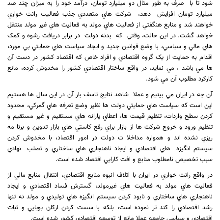
شود تا با
صرف به طور مثال دو ميليارد تومان، درآمد خود را به ميزان چند صد
ميليارد تومان افزايش
دهد،
شرکت هاي متعددي جذب فعاليت رانت خواري
خواهند شد و منابع هنگفتي از فعاليت هاي مولد به فعاليت هاي غير مولد منتقل
خواهد گشت. در اين حالت، وقتي
که
بدنه دولت
در برابر دريافت رشوه و کمک
هاي مالي و سياسي، با وضع قوانين جديد و ايجاد سياست هاي حمايتي بي مورد،
اقدام به حمايت از يک گروه اقتصادي و افراد خاص که اقتصاد کشور در دست آن
ها مي باشد ، مي نمايد، در واقع ساختار اقتصادي کشور را مخدوش کرده، مانع
کارکرد مطلوب آن مي شود.
آن چه در ايران مي بينيم و عملا
شاهد نتايج تاسف بار آن در اين سال ها هستيم
اين است که سياست هاي حمايتي دولت ها نظير وضع تعرفه هاي گمرکي، محدود
کردن سطح واردات، تنظيم قيمت ها، اعطاي يارانه هاي مستقيم و غير مستقيم و
تنظيم ورود و خروج شرکت ها از بازار براي رفع کاستي هاي بازار تدوين و برنا مه
ريزي نشده اند و همواره مداخلا ت دولت در امور اقتصاد، با مخدوش کردن
سيستم انگيزه
هاي اقتصادي و ايجاد ناهنجاري هاي ساختاري و تصلب
نهادي
سبب تخصيص نامطلوب منابع و افت کارايي اقتصاد شده است.
در واقع رانت خواري در ايران با اتلاف انبوه منابع اقتصادي، انتقال منابع مالي از
فعاليت هاي مولد به فعاليت هاي غيرمولد، گسترش فساد اقتصادي و ايجاد
ناهنجاري هاي ساختاري و نابود کردن سيستم انگيزه هاي توليدي و مولد نه تنها
رشد اقتصادي را کند تر نموده است، بلکه با سست کردن ارکان پويايي و ثبات
اقتصادي و سياسي جامعه عملا مانع از توسعه اقتصادي کشور شده است.