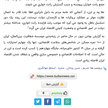
جمع رانت خواران پيوسته و سبب گسترش رانت خواري مي شوند.
علا وه بر اين، از آنجايي که عامه مردم به دليل نابرابري اطلا عات قادر به اعمال
نظارت موثر بر عملکرد بروکرات ها و کارمندان دولت نيستند، اين روند يک دور
تسلسل باطل به وجود مي آورد که موجب رشد فزاينده رانت خواري، مداخله بيشتر
دولت در امور اقتصادي و وضعيت کنوني اقتصاد ايران مي گردد".
به گزارش بولتن نيوز، در حال حاضر در رتبه‌بندی موسسه شفافیت بین‌الملل، ایران
از
۱۰۰
نمره ممکن در شاخص‌های سلامت اقتصادی، تنها یک چهارم امتیازات را
گرفته و در میان
۱۹
کشور خاورمیانه، جایگاه چهاردهم را کسب کرده است و اين در
حالي است كه تا اصلاحات اقتصادي و خصوصي سازي واقعي و شفاف شدن اقتصاد
ايران فاصله زيادي است.
برچسب ها:
تحریم
،
حسن روحانی
،
مبارزه
،
اسحاق جهانگیری
گزارش خطا
پسندیدم
0