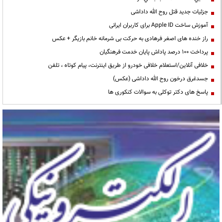
جزئیات جدید قتل روح الله داداشی
آموزش ساخت Apple ID برای کاربران ایرانی
راز خنده های اصغر فرهادی به حرکت بی شرمانه خانم بازیگر + عکس
پرداخت ۱۰۰ درصد پاداش پایان خدمت فرهنگیان
خلافی آنلاین/استعلام خلافی خودرو از طریق اینترنت، پیام کوتاه ، تلفن
جسدغرق درخون روح الله داداشی (عکس)
پاسخ های دکتر توکلی به سوالات کنکوری ها