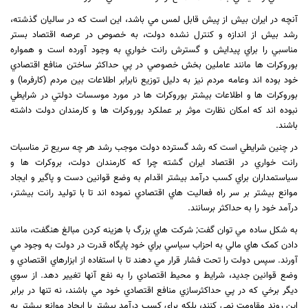
آنچه در ايران بيش از پيش قابل لمس مي باشد، اين است که در ساليان گذشته،
رشد بيش از اندازه و کنترل نشده دولت، به خصوص در عرصه اقتصاد بستر
مناسبي را براي پيدايش و گسترش رانت خواري به وجود آورده است و همواره
بوروکرات ها مانند عاملين بخش خصوصي در پي حداکثر ساختن منافع اقتصادي
خود بوده اند وعامه مردم نيز به دليل توزيع نابرابر اطلاعات بين مردم (کارفرما) و
بوروکرات ها و اطلاعات بيشتر بوروکرات ها در مورد موسسات دولتي در شرايطي
نبوده اند که امکان نظارت موثر بر عملکرد بوروکرات ها و کارمندان دولت داشته
باشند.
در چنين شرايطي است که رشد گسترده دولت موجب رشد هر چه سريع تر مناسبات
رانت خواري در اقتصاد ايران گشته چرا که کارمندان دولت، بروکرات ها و
سياستمداران براي کسب درآمد بيشتر اقدام به وضع قوانين دست و پاگير و ايجاد
موانع بيشتر بر سر راه فعاليت هاي اقتصادي نموده اند تا با توليد رانت بيشتر،
درآمد خود را به حداکثر برسانند.
به شکل ساده مي توان گفت; شرکت هاي بزرگ با هزينه کردن مبالغ هنگفت، مانند
دادن کمک هاي مالي به احزاب سياسي براي خود پايگاه قدرت در دولت به وجود مي
آورند. سپس دولت را تحت فشار قرار مي دهند تا با استفاده از ابزارهاي اقتصادي و
وضع قوانين جديد، شرايط و محيط اقتصادي را به نفع آنها تغيير دهد. از سوي
ديگر برخي که در پي حداکثرسازي منافع اقتصادي خود مي باشند، نه تنها در برابر
اين روند مقاومت نمي کنند، بلکه براي کسب درآمد بيشتر با ايجاد موانع بيشتر به