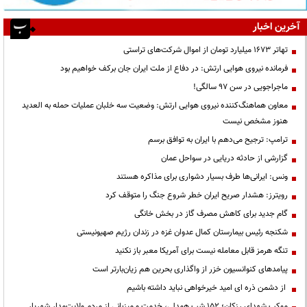
آخرین اخبار
تهاتر ۱۶۷۳ میلیارد تومان از اموال شرکت‌های تراستی
فرمانده نیروی هوایی ارتش: در دفاع از ملت ایران جان برکف خواهیم بود
ماجراجویی در سن ۹۷ سالگی!
معاون هماهنگ‌کننده نیروی هوایی ارتش: وضعیت سه خلبان عملیات حمله به العدید
هنوز مشخص نیست
ترامپ: ترجیح می‌دهم با ایران به توافق برسم
گزارشی از حادثه دریایی در سواحل عمان
ونس: ایرانی‌ها طرف بسیار دشواری برای مذاکره هستند
رویترز: هشدار صریح ایران خطر شروع جنگ را متوقف کرد
گام جدید برای کاهش مصرف گاز در بخش خانگی
شکنجه رئیس بیمارستان کمال عدوان غزه در زندان رژیم صهیونیستی
تنگه هرمز قابل معامله نیست برای آمریکا معبر باز نکنید
پیامدهای کنوانسیون خزر از واگذاری بحرین هم زیان‌بارتر است
از دشمن ذره ای امید خیرخواهی نباید داشته باشیم
موکب شهدای رزکان؛ ۱۵۲ شب همدلی، خدمت و میزبانی از مردم ولایت‌مدار شهریار