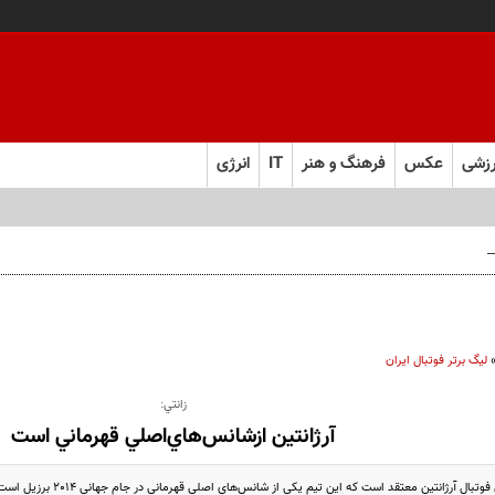
زشی
عکس
فرهنگ و هنر
IT
انرژی
 فارس صعود کرد
لیگ برتر فوتبال ایران
زانتي:
آرژانتين ازشانس‌هاي‌اصلي قهرماني است
تبال آرژانتين معتقد است که اين تيم يکي از شانس‌هاي اصلي قهرماني در جام جهاني 2014 برزيل است.