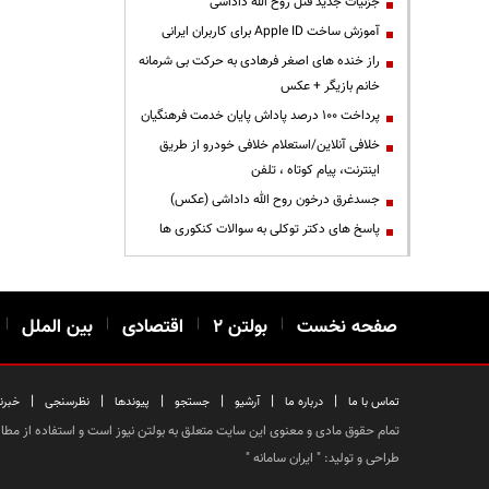
جزئیات جدید قتل روح الله داداشی
آموزش ساخت Apple ID برای کاربران ایرانی
راز خنده های اصغر فرهادی به حرکت بی شرمانه
خانم بازیگر + عکس
پرداخت ۱۰۰ درصد پاداش پایان خدمت فرهنگیان
خلافی آنلاین/استعلام خلافی خودرو از طریق
اینترنت، پیام کوتاه ، تلفن
جسدغرق درخون روح الله داداشی (عکس)
پاسخ های دکتر توکلی به سوالات کنکوری ها
صفحه نخست
|
بولتن ۲
|
اقتصادی
|
بین الملل
|
|
|
|
|
|
|
تماس با ما
درباره ما
آرشیو
جستجو
پیوندها
نظرسنجی
خبرن
تمام حقوق مادی و معنوی این سایت متعلق به بولتن نیوز است و استفاده از مطالب
طراحی و تولید: "
ایران سامانه
"