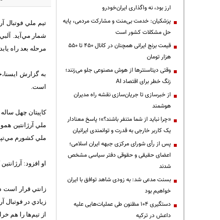
ارز بود، نه واگذاری ایران‌خودرو
پزشکیان: خدمت بی‌منت و مشارکت مردمی، پایه
حل مشکلات کشور است
قیمت‌ برنج ایرانی همچنان در کانال ۴۵۰ تا ۵۵۰
مرحله بعد راه يابد.
هزار تومان
وقتی دیتاسنترها از هوش مصنوعی جلو می‌زنند؛
به گزارش ايسنا،خ
زنگ خطر برای اقتصاد AI
است.
از خبرسازی تا جریان‌سازی نقشه راه مدیران
هوشمند
کاپيتان چهل ساله 
«چرا نباید از شما متنفر باشند؟»؛ پاسخ معنادار
ملي آرژانتين هموا
یک کاربر خارجی به قدرت و توانمندی ایرانیان
ملي کشورم مي‌تپد
پس از رأی شورای مرکزی جبهه ایران اسلامی؛
اعضای حقیقی و حقوقی دفتر سیاسی مشخص
او افزود: آرژانتين
شدند
بسنت مدعی شد: به زودی شاهد توافق با ایران
زانتي قرار است دي
خواهیم بود
زيادي در فوتبال آ
دستگیری ۱۰۴ مظنون طی عملیات‌هایی علیه
از تيم‌ها را هم خ
داعش در ترکیه