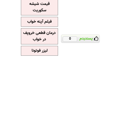
قیمت شیشه
سکوریت
فیلم آپنه خواب
درمان قطعی خروپف
پسندیدم
در خواب
0
لیزر فوتونا