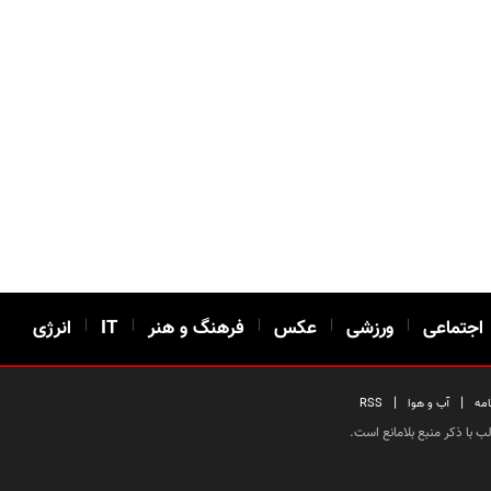
اجتماعی
|
ورزشی
|
عکس
|
فرهنگ و هنر
|
IT
|
انرژی
|
|
امه
آب و هوا
RSS
 با ذکر منبع بلامانع است.