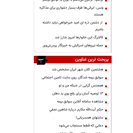
ونس: ایرانی‌ها طرف بسیار دشواری برای مذاکره
هستند
از دشمن ذره ای امید خیرخواهی نباید داشته
باشیم
کالابرگ این خانوارها امروز شارژ شد
حمله نیروهای اسرائیلی به خبرنگار پرس‌تی‌وی
پربحث ترین عناوین
هشتمین کلان شهر ایران مشخص شد
سوابق بیمه شدگان روی سایت تامین اجتماعی
همجنس گرایی در شبکه من و تو
13 توصیه آسان برای رفع بوی بد دهان
مشاهده سامانه آنلاين سوابق بیمه
حكم آيت‌الله مكارم درباره شاهين نجفي
سایتهای همسریابی!
دعايي كه قطعا مستجاب مي‌شود