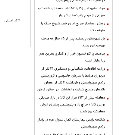
در معیشت مردم مشکلی پیش نیاید
موکب شهدای رزکان؛ ۱۵۲ شب همدلی، خدمت و
میزبانی از مردم ولایت‌مدار شهریار
* کد امنیتی
رویترز: هشدار صریح ایران خطر شروع جنگ را
متوقف کرد
پل شهرستان پل‌سفید پس از ۲۵ سال به مرحله
بهره‌برداری رسید
پیامدهای کنوانسیون خزر از واگذاری بحرین هم
زیان‌بارتر است
وزارت اطلاعات: شناسایی و دستگیری ۲۱ نفر از
مزدوران مرتبط با سازمان جاسوسی و تروریستی
رژیم صهیونیستی و بازداشت ۴ نفر از اعضای
باندهای مسلح شرارت و اغتشاش در استان کرمان
معامله بیش از ۴۱۳ هزار تن کالا در بازار فیزیکی
بورس کالا / حراج باز و پتروشیمی پیشران ارزش
معاملات روز شدند
شکنجه رئیس بیمارستان کمال عدوان غزه در زندان
رژیم صهیونیستی
ترامپ: ترجیح می‌دهم با ایران به توافق برسم