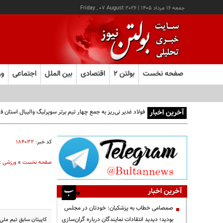
جمعه ۱۶ مرداد ۱۴۰۵
|
Friday , 07 August 2026
صفحه نخست
بولتن ۲
اقتصادی
بین الملل
اجتماعی
ور
آخرین اخبار
فولاد غدیر نی‌ریز به جمع چهار تیم برتر سوپرلیگ والیبال استان
کد خبر:
۱۸۴۰۳۲
صفحه نخست
»
ورزشی
»
آخرین اخبار
صمصامی خطاب به پزشکیان: خودتان در مجلس
بودید؛ دیدید انتقادات نمایندگان درباره گران‌سازی
کاپيتان سابق تيم ملي فو