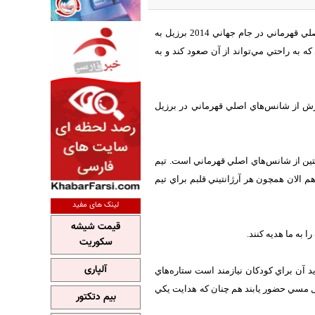
تيم ملي فوتبال آرژانتين يکي از بهترين تيم هاي حال حاضر فوتبال جهان است و يکي از شانس هاي اصلي قهرماني در جام جهاني 2014 برزيل به
مگروه است؛ گروهي که به راحتي مي‌تواند از آن صعود کند و به
ورش از شانس‌هاي اصلي قهرماني در برزيل
ژانتين از شانس‌هاي اصلي قهرماني است. تيم
هم الان همچون هر آرژانتيني قلبم براي تيم
لینک های مفید
قیمت شیشه
ا به ما هديه کنند.
سکوریت
آلپاری
يد آن براي کودکان نيازمند است ستاره‌هاي
ونل مسي حضور يابند هم چنان که هدايت يکي
بیم دتکتور