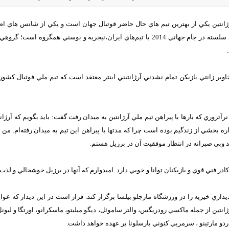
شمار مي‌آيد. آلبي سلسته در جام جهاني 2014 با تيم‌هاي ايران،نيجريه و بوسني ه
اوير زانتي بازيکن تمام نشدني آرژانتيني اينتر معتقد است که تيم ملي فوتبال کش
نرآتزوري که بارها با پيراهن تيم ملي آرژانتين به ميدان رفت گفت: بايد بگويم که آر
ره بخشي از زندگيم بوده است چرا که مدتها با پيراهن اين تيم به ميدان رفته‌ام. من 
 وبي صبرانه در انتظار موفقيت آن در برزيل هستم.
 کادر فني قوي و بازيکنان توانا و خوبي دارد. اميدوارم که آنها در برزيل خوشحالي و لذت ر
داري خيريه را در ورزشگاه مارچلو بيلسا برگزار کند. قرار است در اين ديدار که عوا
رژانتين از جمله ماکسي رودريگس، والتر ساموئل، ديگو ميليتو، ماسکرانو، اورتگا و لي
راردو مارتينو ، سرمربي کنوني بارسلونا بر عهده خواهد داشت.