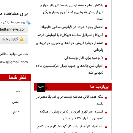
واکنش امام جمعه اردبیل به سخنان باقر خرازی:
دروغ بستن به رهبری قطعاً جرم بسیار بزرگی
برای مشاهده مطا
است
برچسب ها:
زانتی
،
ف
احتمال وجود حیات در اقیانوس مدفون «اروپا»
آمریکا و اسرائیل سامانه «پیکان» را آزمایش کردند
گزارش خطا
هشدار درباره فروش حواله‌های صوری خودروهای
وارداتی
شما می توانید مطالب 
۷ توصیه برای آغاز نویسندگی
nnews@gmail.com
احیای شن‌چاله‌های جنوب تهران درکمیسیون ماده
۵نهایی شد
نظر شما
پربازدید ها
نام
تنگه هرمز قابل معامله نیست برای آمریکا معبر باز
ایمیل
نکنید
گستره امپراتوری ایران در ۵ قرن پیش از میلاد؛
* نظر
تصویری از ایران ۲۵ قرن پیش
باید افراد کارآمدتر را به کار گرفت/ کاری می کنیم