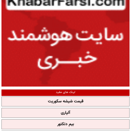
لینک های مفید
قیمت شیشه سکوریت
آلپاری
بیم دتکتور