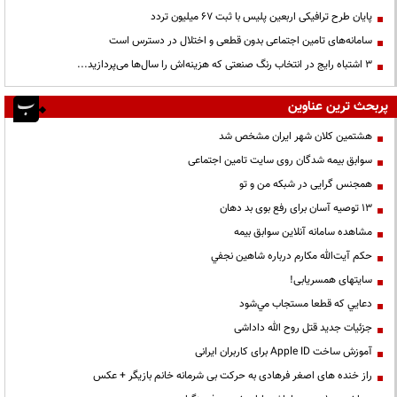
پایان طرح ترافیکی اربعین پلیس با ثبت ۶۷ میلیون تردد
سامانه‌های تامین اجتماعی بدون قطعی و اختلال در دسترس است
3 اشتباه رایج در انتخاب رنگ صنعتی که هزینه‌اش را سال‌ها می‌پردازید...
پربحث ترین عناوین
هشتمین کلان شهر ایران مشخص شد
سوابق بیمه شدگان روی سایت تامین اجتماعی
همجنس گرایی در شبکه من و تو
13 توصیه آسان برای رفع بوی بد دهان
مشاهده سامانه آنلاين سوابق بیمه
حكم آيت‌الله مكارم درباره شاهين نجفي
سایتهای همسریابی!
دعايي كه قطعا مستجاب مي‌شود
جزئیات جدید قتل روح الله داداشی
آموزش ساخت Apple ID برای کاربران ایرانی
راز خنده های اصغر فرهادی به حرکت بی شرمانه خانم بازیگر + عکس