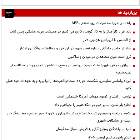
پربازدید ها
راهنمای خرید محصولات برق صنعتی ABB
باید افراد کارآمدتر را به کار گرفت/ کاری می کنیم در معیشت مردم مشکلی پیش نیاید
از التماس تا فروپاشی هژمونی دلار
هشدار حاجی دلیگانی درباره تغییر سهم دریای خزر و مخالفت با واگذاری امتیاز
فرق است میان مجاهدان در میدان و ساکتین
سربازانِ خیابانِ ظهور؛ ملتِ مبعوثِ رودسر در پاسخ به دشمن: «خیابان‌ها را به ناامیدان
نمی‌دهیم»
این دیپلماسی نمایشی، شکست خورده است/واقعیت‌ها را بپذیرید و به تعهدات خود عمل
کنید
ترامپ از افشای کمبود مهمات آمریکا خشمگین است
اجازه باز شدن مسیر دوم در تنگه هرمز را نخواهیم داد
یکصد و پنجاه و سومین شب خدمت؛ موکب شهدای رزکان، تریبون مردم و مطالبه‌گر حل
ریشه‌ای مشکلات شهری
امید مالباختگان رمزارز آبکی به فروش اموال محکومان
اعلام پایان مراسم اربعین ۱۴۰۵