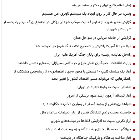
زمان اعلام نتایج نهایی دکتری مشخص شد
ونس: در حال کار بر روی ایجاد یک سیستم ناوبری امن هستیم
گزارش «خبر شهر» از تداوم فعالیت موکب شهدای رزکان در اجتماع بزرگ مردم ولایت‌مدار
شهرستان شهریار
گزارشی از حادثه دریایی در سواحل عمان
ذوالقدر: تا آمریکا رفتارش را تصحیح نکند، تنگه هرمز باز نخواهد شد
راه‌حل نماینده روسیه برای پایان جنگ آمریکا علیه ایران
وزارت اطلاعات: خبرنگاران نقش بارزی در ناکامی سربازان رسانه‌ای دشمن داشتند
آغاز یک سلسله‌کلیپ ۱۰ قسمتی با محور «جهاد اقتصادی»؛ از ریشه‌یابی مشکلات تا
راهکارهایی که می‌تواند مسیر اقتصاد کشور را تغییر دهد
هشدار نسبت به وقوع تندباد در تهران
آغاز ثبت‌نام آزمون ارشد علوم پزشکی از امروز
شواهد پژوهشی از وجود فسفر در بمباران «لامرد» حکایت دارد
خاصیت عجیب رژیم اشغالگر قدس از زبان دیپلمات سازمان ملل
ابراز نگرانی نسبت به افزایش غلط‌ها در نوشته‌های شهری
جهانگیر: محمدباقر خرازی به دادگاه ویژه روحانیت احضار شد
آغاز ساخت پناهگاه و پارکینگ -پناهگاه در پایتخت